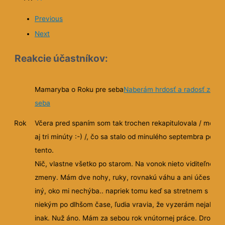
porozumela aj vďaka tejto alegórii).
Podobne ako Zuzafristakova, som v "neriešiteľnej" ž
situácii, ubitá ako pes, prišla k "Elvíre" (akurát táto je
mužského pohlavia 😉), a tiež ma dotyčný veľmi po
"učil" a začali sa diať "divy". Mala som zimomriavky,
z mne dôverne známych stavov, aké zažívala Zuza,
ktorých som sa veľakrát našla, ale najmä zo situácií 
dialógov s Elvírou, takmer úplne identických s tými,
zažila aj ja s týmto dotyčným, koľko spoločných myš
ním, najmä Elvíry ale aj Zuzy. Vymenovanie všetkého
až k neuvereniu podobné, by zabralo veľmi veľa mies
moja recenzia je už tak dosť dlhá, takže to som vypus
Táto séria ovplyvnila aj moje zmýšľanie o dotyčnom 
vzťahu s ním, napr. som bola frustrovaná z obrovsk
vekového rozdielu medzi nami, vďaka ktorému je pra
nemožné pre nás sa začleniť do spoločnosti. Oči sa 