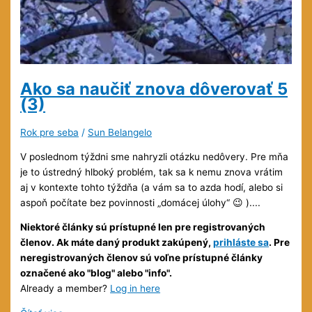
Ako sa naučiť znova dôverovať
5
(3)
Rok pre seba
/
Sun Belangelo
V poslednom týždni sme nahryzli otázku nedôvery. Pre mňa
je to ústredný hlboký problém, tak sa k nemu znova vrátim
aj v kontexte tohto týždňa (a vám sa to azda hodí, alebo si
aspoň počítate bez povinnosti „domácej úlohy“ 😉 )....
Niektoré články sú prístupné len pre registrovaných
členov. Ak máte daný produkt zakúpený,
prihláste sa
. Pre
neregistrovaných členov sú voľne prístupné články
označené ako "blog" alebo "info".
Already a member?
Log in here