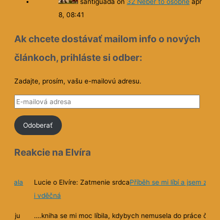
Ak chcete dostávať mailom info o nových
článkoch, prihláste si odber:
Zadajte, prosím, vašu e-mailovú adresu.
E
-
Odoberať
m
a
Reakcie na Elvíra
i
l
o
a jsem za něj
Santiguada o Elvíre I a II
Obe knihy sú vynikajúce
v
Za mna – obe knihy su vynikajuce.
á
práce četla
Premyslenostou deja a budovanim pribehu a napatia ich
a
d, ale
radim k bestsellerom.
d
e kterých se
Dobra kniha pre mna musi byt inteligentna, mat humor a
r