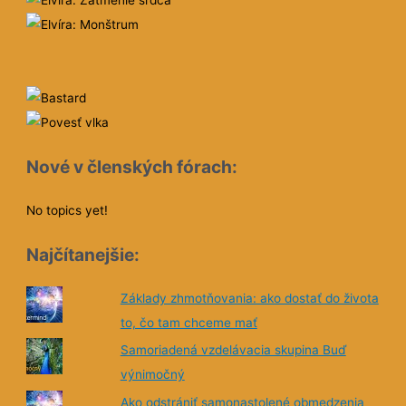
Nové v členských fórach:
No topics yet!
Najčítanejšie:
Základy zhmotňovania: ako dostať do života
to, čo tam chceme mať
Samoriadená vzdelávacia skupina Buď
výnimočný
Ako odstrániť samonastolené obmedzenia
bez toho, aby sme ich poznali
Čo chcem? Čo zhmotním?