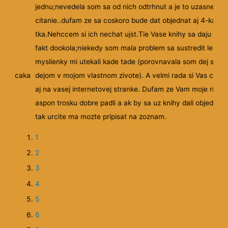
2
edit lebo
3
m dej s
4
i Vas citam
 moje riadky
5
li objednat
6
7
8
9
10
11
12
13
14
15
16