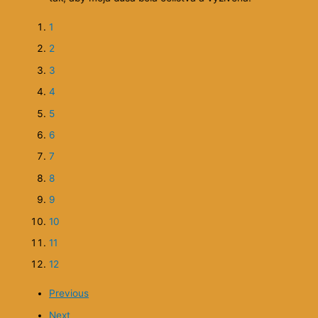
4
pokračovanie stačí 😉).
5
6
7
8
9
10
Previous
Next
Zásady ochrany osobných údajov
Nové na: Eprakone - ezoterika a
spiritualita
Predvianočná čelindž, týždeň 1