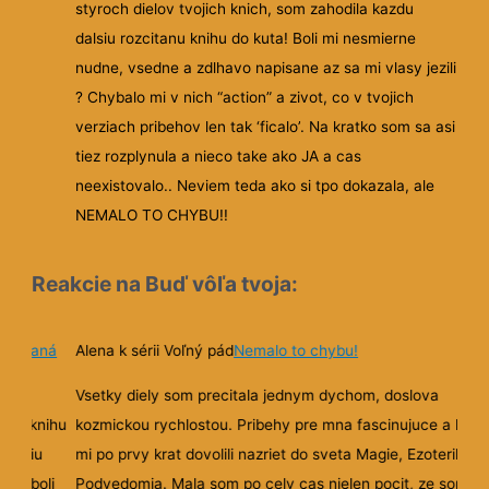
at ich
postavy vyvijaju. Su inteligentne, chcem spoznavat ich
zmyslanie. Uz ma bavia, uz mam oblubencov.
ntne. Aj
Dej sa uplne paradne rozbehol. Zvraty /.../ su brilantne. Aj
 podla
to, ze aj ked to nema byt historicky roman, je tam podla
klostiach,
mna vela vedomosti o existujucich legendach, zvyklostiach
brym.
nastrojoch tej doby - co cini pribeh realnym a dobrym.
 vidiet
Este som si vsimla, ze uz vtedy si mala schopnost vidiet
 'svet je
viacere aspekty jednej veci a podat ich dalej. Take 'svet je
y, cely
viacstranny', taka mnohovrstevnost ludskej povahy, cely
e to
pojem vole, rytierske charakterove crty postav. Je to
o pribeh,
pritazliva zmes, na prvy pohlad sa zda, ze ide iba o pribeh,
ale je tam toho viac.
Previous
Next