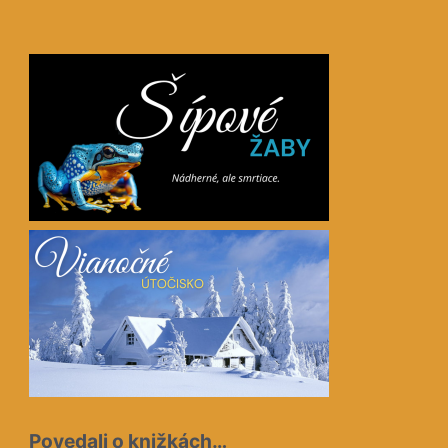
5
(2)
Povedali o knižkách…