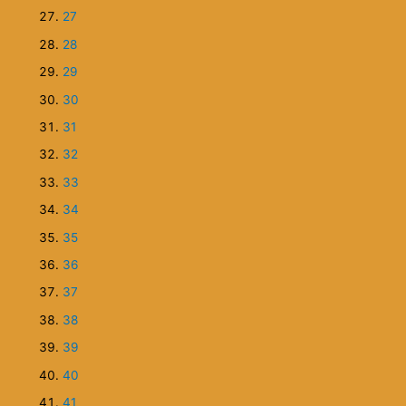
spackaný život a Elvíra.
a lepšia
Ako človek, ktorý stretol v živote niekoho takého, ako
žil s ním, a čím dlhšie s ním žil a spoznával ho, tým v
zisťoval, že ho vlastne vôbec nepozná; obdivujem v
schopnosť pretaviť zjav takého človeka do slov.
Ja sama mám problém, čo i len sčasti charakterizov
človeka, ktorý sa vlastne charakterizovať nedá, pre
jeho správanie nezapadá do žiadnej "škatuľky" a je 
nepravdepodobné u človeka s jeho statusom a v jeh
Ale aj preto, že sú "veci", ktoré keď pomenujete, ak
strácajú na sile, význame. U vás nie.
V celom texte badať vašu schopnosť pomenovať
nepomenovateľné, sprostredkovať nesprostredkovat
(osobitne téma zo Zálesnej do Bratislavy veľmi rezo
je to krásne a výstižne podaná alegória, jedna z tém,
často s mojou Elvírou riešime a ktorej som lepšie