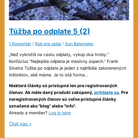
Túžba po odplate
5 (2)
1 Komentár
/
Rok pre seba
/
Sun Belangelo
„Než vykročíš na cestu odplaty, vykop dva hroby.“
Konfúcius “Najlepšia odplata je masívny úspech.” Frank
Sinatra Túžba po odplate je jeden z najhlbšie zakorenených
inštinktov, aké máme. Je to istá forma...
Niektoré články sú prístupné len pre registrovaných
členov. Ak máte daný produkt zakúpený,
prihláste sa
. Pre
neregistrovaných členov sú voľne prístupné články
označené ako "blog" alebo "info".
Already a member?
Log in here
Túžba
Čítať viac »
po
odplate