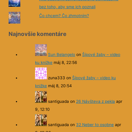
Najnovšie komentáre
Sun Belangelo
on
Šípové žaby – video
ku knižke
máj 8, 22:56
zuna333
on
Šípové žaby – video ku
knižke
máj 8, 20:54
santiguada
on
26 Návšteva z pekla
apr
9, 12:10
santiguada
on
32 Neber to osobne
apr
9, 10:36