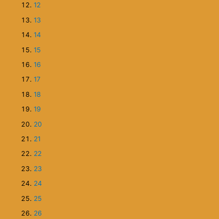
hli byť súčasťou
9
10
ieli,
11
dherné uvedomiť
12
 je správne.
si ju k novému
Previous
sti budem
Next
zo sebou samou
Reakcie na Elvíra: Monštrum
.
ky
Príbeh lieči
Kristína o sérii Elvíra
Séria Elvíra je majstrovské dielo
"praktickej ezoteriky"
Pre mňa je séria Elvíra paralelný vesmír.
 a pol.
Séria Elvíra bola iná ako Voľný pád, veľmi osobná. S
odpúšťať,hojí
paralely s mojím životom - hlavná postava Zuza a jej