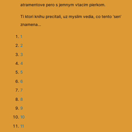
ulovala / možno
na ktoré by som bez riadeného vedenia ani nepomysl
 septembra po
Stále ma neprestáva baviť čítať Heline články a je je
sú staré alebo nové. Sú tak nadčasové, že tak ako s
to viditeľnej
čase mení nastavenie mojej mysle, tak sa mení aj m
 ani účes nie je
chápanie informácií v nich. Projekt vrele odporúčam!
stretnem s
yzerám nejako
práce. Drobnej,
1
použila. A
2
bných
3
evidí, o čistení
4
acieho procesu a
5
komu len tak
6
nikov za kus
7
entov na
8