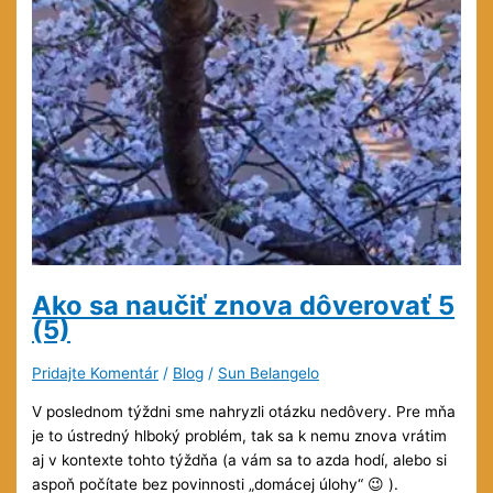
Ako sa naučiť znova dôverovať
5
(5)
Pridajte Komentár
/
Blog
/
Sun Belangelo
V poslednom týždni sme nahryzli otázku nedôvery. Pre mňa
je to ústredný hlboký problém, tak sa k nemu znova vrátim
aj v kontexte tohto týždňa (a vám sa to azda hodí, alebo si
aspoň počítate bez povinnosti „domácej úlohy“ 😉 ).