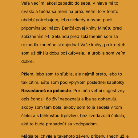
, ze som
nicim som sa nezamyslala, vychutnavala si kazdy riadok
verziach pribehov len tak ‘ficalo’. Na kratko som sa asi
Nezastaneš na polceste
. Pre mňa veľmi sugestívny
nim postupne
usmievala sa na svet, lebo som vedela…
tiez rozplynula a nieco take ako JA a cas
opis čohosi, čo živí nepoznajú a iba sa dohadujú..
mojich,
…vedela, ze pribeh ma urcitu paralelu aj s mojim zivotom
neexistovalo.. Neviem teda ako si tpo dokazala, ale
akoby som tam bola, akoby som to ja sedela v tom
asla som ich
Preto ma ani jeho netypicky koniec neznepokojil. Len
NEMALO TO CHYBU!!
člnku a s ľahkosťou trpezlivo, bez zvedavosti čakala,
ie.
zamyslel. Zacala som postupne chapat a aj ked este sta
aké to bude prepadnúť sa vodopádom..
ych styroch
neviem co sa bude diat a nasledovat, verim a citim, ze s
Mágia tej chvíle a takéhoto záveru príbehu (nech už je
rozcitanu
mozem spolahnut.
konečný alebo nie) ma fakt dostala.
 a zdlhavo
No a aby nebolo tej magie malo, asi pred dvoma dnami 
h “action” a
pri meditacii zacula hlas, ktory mi zasepkal “chod si napi
alo’. Na
svoj novy pribeh, chod si napisat uplne novy pribeh”.
ako JA a cas
Neustale to opakoval a pritom sa mi ukazalo starodavne
 ale
atramentove pero s jemnym vtacim pierkom.
Ti ktori knihu precitali, uz myslim vedia, co tento ‘sen’
znamena…
1