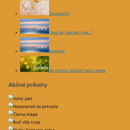
„Veci by mali byť inak…“
Kontrast
Ak chcete zažívať niečo lepšie
Akčné príbehy