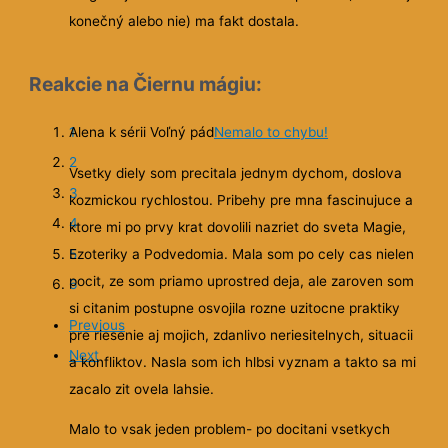
2
3
4
5
6
Previous
Next
Reakcie na Povesť vlka:
Soňa o Povesť vlka
Je to príťažlivá zmes
a
Zo zaciatku som bola troska mrzuta, vela opisov a
 ze to bolo
neoblubila som si este postavy. Teraz uz chapem, ze to bo
venie
ale potrebne na vykreslenie atmosfery a predstavenie
) sa
vsetkych postav. Velmi sa mi paci, ako (necakane) sa