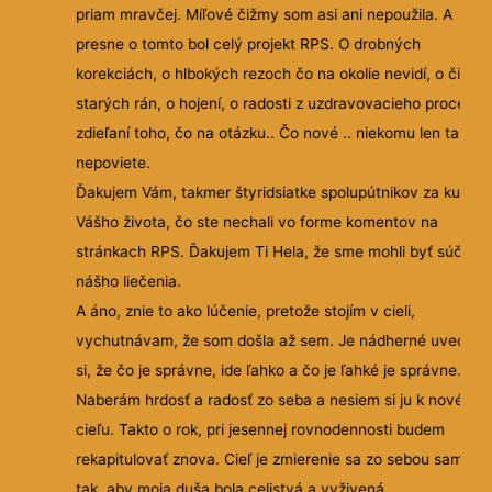
otvorili až pri Elvírinej vete : stará múdra bosorka mu
najprv stará. Nuž, za "divy" sa platí, a v tomto prípa
vekom. Vždy lepšie, ako dušou😁.
Samozrejme, okrem "ezoteriky v praxi" je to aj hodn
literárne dielo, napínavé, veľmi dobre vykreslenie pr
aj psychiky postáv a opäť aj návykovosť, t.j. nemožn
od knihy odtrhnúť, ak sa čo i len trochu dá čítať.
Ten dotyčný človek, ktorého prirovnávam ku Elvíre, 
zrakovo postihnutý a veľmi by uvítal formu audiokníh
som sa zase potešila klasickej papierovej). Alebo mu
sériu jednoducho prečítam, lebo je už veľmi zvedav
1
Ďakujem Helar, séria Elvíra je majstrovské dielo "prak
ezoteriky" a som nesmierne rada, že som mala možn
2
prečítať. Verím, že vaša tvorba bude mať pokračova
3
(uskromnila som sa, nemusí mať ani vydavateľa, to