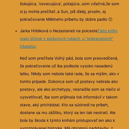
šokujúca, ’osvecujúca’, pútajúca..som vďačná,že som
si ju mohla prečítať..a Sun, píš ďalej, prosím, aj
pokračovanie Milkineho príbehu by dobre padlo
🙂
Jarka Hribiková o Nezastaneš na polceste
Tieto knihy
majú účinok v správnych rukách, u “pripravených”
čitateľov
Keď som prečítala Voľný pád, bola som presvedčená,
že pokračovanie už iba podlezie vysoko nasadenú
latku. Nikdy som nebola taká rada, že sa mýlim, ako v
tomto prípade. Dokonca som už postavy nebrala ako
postavy, ale ako archetypy, nesnažila som sa
niečo si
vysvetľovať, iba som prijímala tok informácií v takom
stave, aký prichádzal. Kto sa sústredí na príbeh,
dostane sa mu zážitku, ktorý sa len tak nestratí. Ale
bola by škoda k týmto knihám pristupovať len ako k
vyrozprávanej historke. Má ohromnú nadstavbu, z