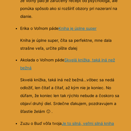
že Voľný pád je zaručený recept od psychológa, ale
ponúka spôsob ako si rozšíriť obzory pri nazeraní na
dianie.
Erika o Voľnom páde
Kniha je úplne super
Kniha je úplne super, číta sa perfektne, mne dala
strašne veľa, určite píšte ďalej
Akolada o Voľnom páde
Skvelá knižka, taká iná než
bežná
Skvelá knižka, taká iná než bežná…vôbec sa nedá
odložiť, len čítať a čítať, až kým nie je koniec. No
dúfam, že koniec len tak rýchlo nebude a čoskoro sa
objaví druhý diel. Srdečne ďakujem, pozdravujem a
šťastie želám
🙂
.
Zuzu o Buď vôľa tvoja
Je to silná, veľmi silná kniha