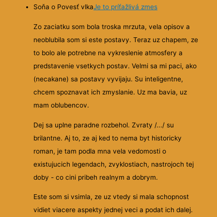
Soňa o Povesť vlka
Je to príťažlivá zmes
Zo zaciatku som bola troska mrzuta, vela opisov a
neoblubila som si este postavy. Teraz uz chapem, ze
to bolo ale potrebne na vykreslenie atmosfery a
predstavenie vsetkych postav. Velmi sa mi paci, ako
(necakane) sa postavy vyvijaju. Su inteligentne,
chcem spoznavat ich zmyslanie. Uz ma bavia, uz
mam oblubencov.
Dej sa uplne paradne rozbehol. Zvraty /.../ su
brilantne. Aj to, ze aj ked to nema byt historicky
roman, je tam podla mna vela vedomosti o
existujucich legendach, zvyklostiach, nastrojoch tej
doby - co cini pribeh realnym a dobrym.
Este som si vsimla, ze uz vtedy si mala schopnost
vidiet viacere aspekty jednej veci a podat ich dalej.