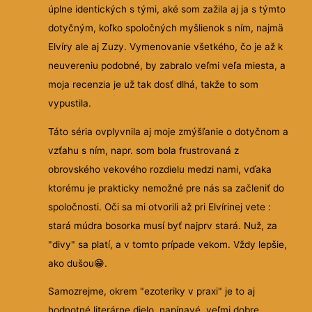
úplne identických s tými, aké som zažila aj ja s týmto
dotyčným, koľko spoločných myšlienok s ním, najmä
Elvíry ale aj Zuzy. Vymenovanie všetkého, čo je až k
neuvereniu podobné, by zabralo veľmi veľa miesta, a
moja recenzia je už tak dosť dlhá, takže to som
vypustila.
Táto séria ovplyvnila aj moje zmýšľanie o dotyčnom a
vzťahu s ním, napr. som bola frustrovaná z
obrovského vekového rozdielu medzi nami, vďaka
ktorému je prakticky nemožné pre nás sa začleniť do
spoločnosti. Oči sa mi otvorili až pri Elvírinej vete :
stará múdra bosorka musí byť najprv stará. Nuž, za
"divy" sa platí, a v tomto prípade vekom. Vždy lepšie,
ako dušou😁.
Samozrejme, okrem "ezoteriky v praxi" je to aj
hodnotné literárne dielo, napínavé, veľmi dobre