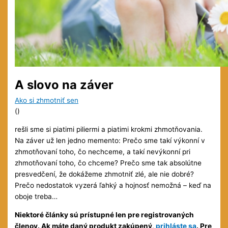
A slovo na záver
Ako si zhmotniť sen
(
)
rešli sme si piatimi piliermi a piatimi krokmi zhmotňovania.
Na záver už len jedno memento: Prečo sme takí výkonní v
zhmotňovaní toho, čo nechceme, a takí nevýkonní pri
zhmotňovaní toho, čo chceme? Prečo sme tak absolútne
presvedčení, že dokážeme zhmotniť zlé, ale nie dobré?
Prečo nedostatok vyzerá ľahký a hojnosť nemožná – keď na
oboje treba…
Niektoré články sú prístupné len pre registrovaných
členov. Ak máte daný produkt zakúpený,
prihláste sa
. Pre