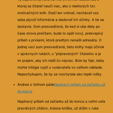
ktorej sa čitateľ naučí viac, ako z niektorých tzv.
motivačných kníh. Stačí len vnímať, nechávať cez
seba plynúť informácie a sledovať ich účinky. A tie sa
dostavia. Som presvedčená, že keď si oba diely po
čase znova prečítam, bude to opäť nový, prekvapivý
príbeh s prvkami, ktoré predtým nenašli adresáta. O
jednej veci som presvedčená, tieto knihy majú účinok
v správnych rukách, u “pripravených” čitateľov a ja
im prajem, aby ich našli čo najviac. Bolo by fajn, keby
mohla trilógia vyjsť u vydavateľa vo veľkom náklade.
Nepochybujem, že by sa rozchytala ako teplé rožky.
Andrea o Voľnom páde
Napínavý príbeh od začiatku až
do konca
Napínavý príbeh od začiatku až do konca a veľmi veľa
pravdivých citátov, krásna knižka, už držím v ruke