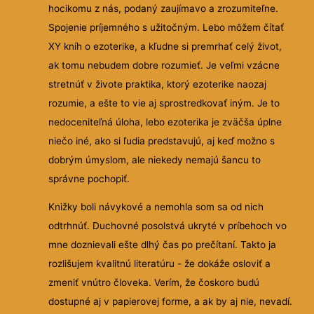
hocikomu z nás, podaný zaujímavo a zrozumiteľne.
Spojenie príjemného s užitočným. Lebo môžem čítať
XY kníh o ezoterike, a kľudne si premrhať celý život,
ak tomu nebudem dobre rozumieť. Je veľmi vzácne
stretnúť v živote praktika, ktorý ezoterike naozaj
rozumie, a ešte to vie aj sprostredkovať iným. Je to
nedoceniteľná úloha, lebo ezoterika je zväčša úplne
niečo iné, ako si ľudia predstavujú, aj keď možno s
dobrým úmyslom, ale niekedy nemajú šancu to
správne pochopiť.
Knižky boli návykové a nemohla som sa od nich
odtrhnúť. Duchovné posolstvá ukryté v príbehoch vo
mne doznievali ešte dlhý čas po prečítaní. Takto ja
rozlišujem kvalitnú literatúru - že dokáže osloviť a
zmeniť vnútro človeka. Verím, že čoskoro budú
dostupné aj v papierovej forme, a ak by aj nie, nevadí.