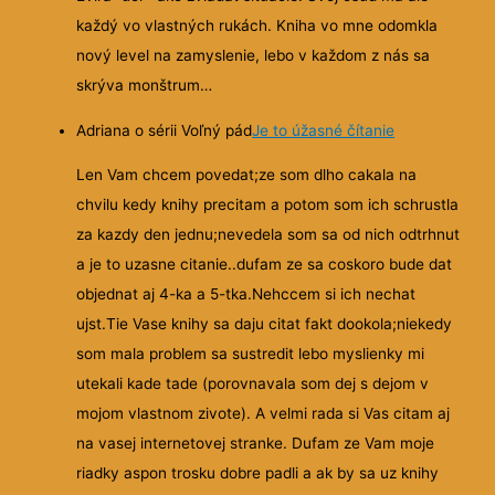
každý vo vlastných rukách. Kniha vo mne odomkla
nový level na zamyslenie, lebo v každom z nás sa
skrýva monštrum…
Adriana o sérii Voľný pád
Je to úžasné čítanie
Len Vam chcem povedat;ze som dlho cakala na
chvilu kedy knihy precitam a potom som ich schrustla
za kazdy den jednu;nevedela som sa od nich odtrhnut
a je to
uzasne citanie..dufam ze sa coskoro bude dat
objednat aj 4-ka a 5-tka.Nehccem si ich nechat
ujst.Tie Vase knihy sa daju citat fakt dookola;niekedy
som mala problem sa sustredit lebo myslienky mi
utekali kade tade (porovnavala som dej s dejom v
mojom vlastnom zivote). A velmi rada si Vas citam aj
na vasej internetovej stranke. Dufam ze Vam moje
riadky aspon trosku dobre padli a ak by sa uz knihy