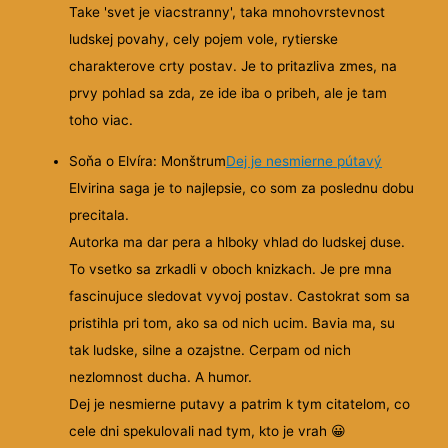
Take 'svet je viacstranny', taka mnohovrstevnost
ludskej povahy, cely pojem vole, rytierske
charakterove crty postav. Je to pritazliva zmes, na
prvy pohlad sa zda, ze ide iba o pribeh, ale je tam
toho viac.
Soňa o Elvíra: Monštrum
Dej je nesmierne pútavý
Elvirina saga je to najlepsie, co som za poslednu dobu
precitala.
Autorka ma dar pera a hlboky vhlad do ludskej duse.
To vsetko sa zrkadli v oboch knizkach. Je pre mna
fascinujuce sledovat vyvoj postav. Castokrat som sa
pristihla pri tom, ako sa od nich ucim. Bavia ma, su
tak ludske, silne a ozajstne. Cerpam od nich
nezlomnost ducha. A humor.
Dej je nesmierne putavy a patrim k tym citatelom, co
cele dni spekulovali nad tym, kto je vrah 😀