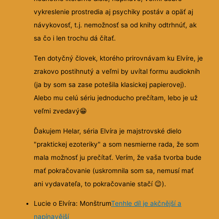
vykreslenie prostredia aj psychiky postáv a opäť aj
návykovosť, t.j. nemožnosť sa od knihy odtrhnúť, ak
sa čo i len trochu dá čítať.
Ten dotyčný človek, ktorého prirovnávam ku Elvíre, je
zrakovo postihnutý a veľmi by uvítal formu audiokníh
(ja by som sa zase potešila klasickej papierovej).
Alebo mu celú sériu jednoducho prečítam, lebo je už
veľmi zvedavý😁
Ďakujem Helar, séria Elvíra je majstrovské dielo
"praktickej ezoteriky" a som nesmierne rada, že som
mala možnosť ju prečítať. Verím, že vaša tvorba bude
mať pokračovanie (uskromnila som sa, nemusí mať
ani vydavateľa, to pokračovanie stačí 😉).
Lucie o Elvíra: Monštrum
Tenhle díl je akčnější a
napínavější