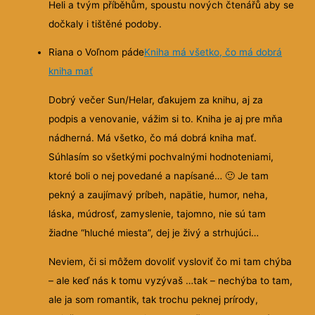
Heli a tvým příběhům, spoustu nových čtenářů aby se
dočkaly i tištěné podoby.
Riana o Voľnom páde
Kniha má všetko, čo má dobrá
kniha mať
Dobrý večer Sun/Helar, ďakujem za knihu, aj za
podpis a venovanie, vážim si to. Kniha je aj pre mňa
nádherná. Má všetko, čo má dobrá kniha mať.
Súhlasím so všetkými pochvalnými hodnoteniami,
ktoré boli o nej povedané a napísané…
🙂
Je tam
pekný a zaujímavý príbeh, napätie, humor, neha,
láska, múdrosť, zamyslenie, tajomno, nie sú tam
žiadne “hluché miesta”, dej je živý a strhujúci…
Neviem, či si môžem dovoliť vysloviť čo mi tam chýba
– ale keď nás k tomu vyzývaš …tak – nechýba to tam,
ale ja som romantik, tak trochu peknej prírody,