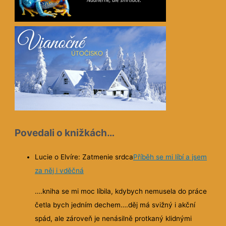
Povedali o knižkách…
Lucie o Elvíre: Zatmenie srdca
Příběh se mi líbí a jsem
za něj i vděčná
….kniha se mi moc líbila, kdybych nemusela do práce
četla bych jedním dechem….děj má svižný i akční
spád, ale zároveň je nenásilně protkaný klidnými