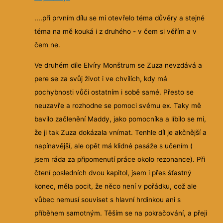
....při prvním dílu se mi otevřelo téma důvěry a stejné
téma na mě kouká i z druhého - v čem si věřím a v
čem ne.
Ve druhém díle Elvíry Monštrum se Zuza nevzdává a
pere se za svůj život i ve chvílích, kdy má
pochybnosti vůči ostatním i sobě samé. Přesto se
neuzavře a rozhodne se pomoci svému ex. Taky mě
bavilo začlenění Maddy, jako pomocníka a líbilo se mi,
že ji tak Zuza dokázala vnímat. Tenhle díl je akčnější a
napínavější, ale opět má klidné pasáže s učením (
jsem ráda za připomenutí práce okolo rezonance). Při
čtení posledních dvou kapitol, jsem i přes šťastný
konec, měla pocit, že něco není v pořádku, což ale
vůbec nemusí souviset s hlavní hrdinkou ani s
příběhem samotným. Těším se na pokračování, a přeji