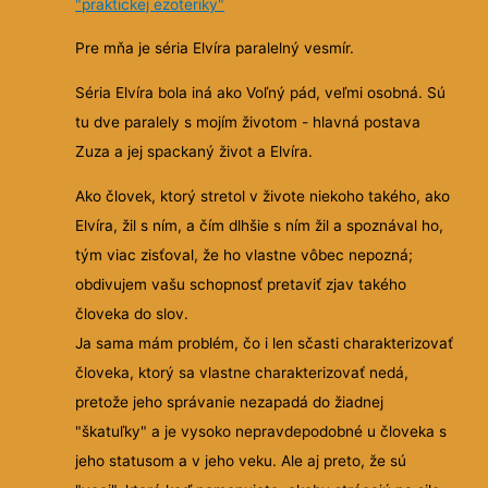
"praktickej ezoteriky"
Pre mňa je séria Elvíra paralelný vesmír.
Séria Elvíra bola iná ako Voľný pád, veľmi osobná. Sú
tu dve paralely s mojím životom - hlavná postava
Zuza a jej spackaný život a Elvíra.
Ako človek, ktorý stretol v živote niekoho takého, ako
Elvíra, žil s ním, a čím dlhšie s ním žil a spoznával ho,
tým viac zisťoval, že ho vlastne vôbec nepozná;
obdivujem vašu schopnosť pretaviť zjav takého
človeka do slov.
Ja sama mám problém, čo i len sčasti charakterizovať
človeka, ktorý sa vlastne charakterizovať nedá,
pretože jeho správanie nezapadá do žiadnej
"škatuľky" a je vysoko nepravdepodobné u človeka s
jeho statusom a v jeho veku. Ale aj preto, že sú