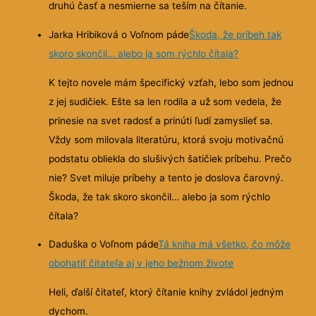
druhú časť a nesmierne sa teším na čítanie.
Jarka Hribiková o Voľnom páde
Škoda, že príbeh tak
skoro skončil… alebo ja som rýchlo čítala?
K tejto novele mám špecifický vzťah, lebo som jednou
z jej sudičiek. Ešte sa len rodila a už som vedela, že
prinesie na svet radosť a prinúti ľudí zamyslieť sa.
Vždy som milovala literatúru, ktorá svoju motivačnú
podstatu obliekla do slušivých šatičiek príbehu. Prečo
nie? Svet miluje príbehy a tento je doslova čarovný.
Škoda, že tak skoro skončil… alebo ja som rýchlo
čítala?
Daduška o Voľnom páde
Tá kniha má všetko, čo môže
obohatiť čitateľa aj v jeho bežnom živote
Heli, ďalší čitateľ, ktorý čítanie knihy zvládol jedným
dychom.