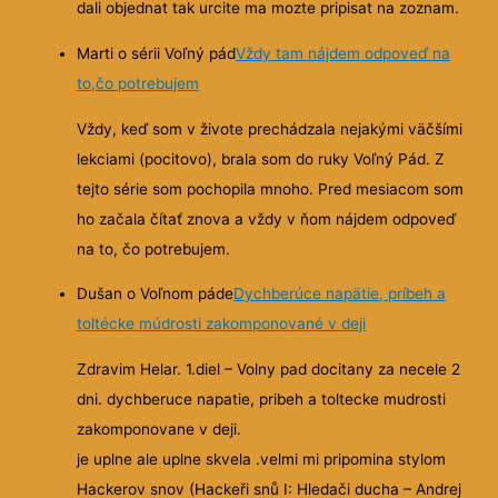
dali objednat tak urcite ma mozte pripisat na zoznam.
Marti o sérii Voľný pád
Vždy tam nájdem odpoveď na
to,čo potrebujem
Vždy, keď som v živote prechádzala nejakými väčšími
lekciami (pocitovo), brala som do ruky Voľný Pád. Z
tejto série som pochopila mnoho. Pred mesiacom som
ho začala čítať znova a vždy v ňom nájdem odpoveď
na to, čo potrebujem.
Dušan o Voľnom páde
Dychberúce napätie, príbeh a
toltécke múdrosti zakomponované v deji
Zdravim Helar. 1.diel – Volny pad docitany za necele 2
dni. dychberuce napatie, pribeh a toltecke mudrosti
zakomponovane v deji.
je uplne ale uplne skvela .velmi mi pripomina stylom
Hackerov snov (Hackeři snů I: Hledači ducha – Andrej