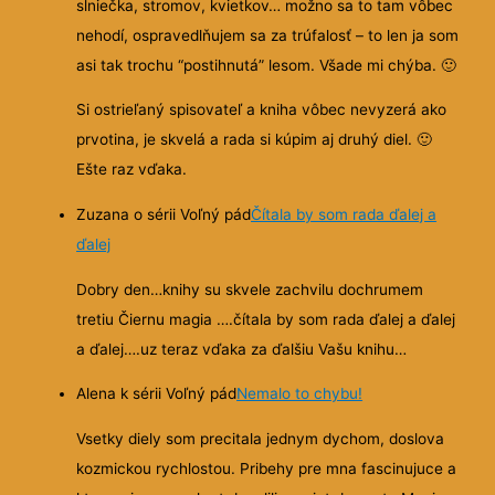
slniečka, stromov, kvietkov… možno sa to tam vôbec
nehodí, ospravedlňujem sa za trúfalosť – to len ja som
asi tak trochu “postihnutá” lesom. Všade mi chýba.
🙂
Si ostrieľaný spisovateľ a kniha vôbec nevyzerá ako
prvotina, je skvelá a rada si kúpim aj druhý diel.
🙂
Ešte raz vďaka.
Zuzana o sérii Voľný pád
Čítala by som rada ďalej a
ďalej
Dobry den…knihy su skvele zachvilu dochrumem
tretiu Čiernu magia ….čítala by som rada ďalej a ďalej
a ďalej….uz teraz vďaka za ďalšiu Vašu knihu…
Alena k sérii Voľný pád
Nemalo to chybu!
Vsetky diely som precitala jednym dychom, doslova
kozmickou rychlostou. Pribehy pre mna fascinujuce a