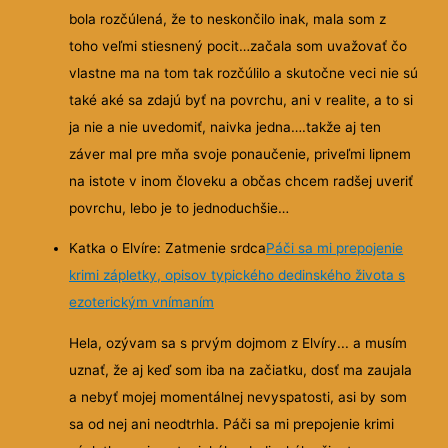
bola rozčúlená, že to neskončilo inak, mala som z
toho veľmi stiesnený pocit…začala som uvažovať čo
vlastne ma na tom tak rozčúlilo a skutočne veci nie sú
také aké sa zdajú byť na povrchu, ani v realite, a to si
ja nie a nie uvedomiť, naivka jedna….takže aj ten
záver mal pre mňa svoje ponaučenie, priveľmi lipnem
na istote v inom človeku a občas chcem radšej uveriť
povrchu, lebo je to jednoduchšie…
Katka o Elvíre: Zatmenie srdca
Páči sa mi prepojenie
krimi zápletky, opisov typického dedinského života s
ezoterickým vnímaním
Hela, ozývam sa s prvým dojmom z Elvíry... a musím
uznať, že aj keď som iba na začiatku, dosť ma zaujala
a nebyť mojej momentálnej nevyspatosti, asi by som
sa od nej ani neodtrhla. Páči sa mi prepojenie krimi