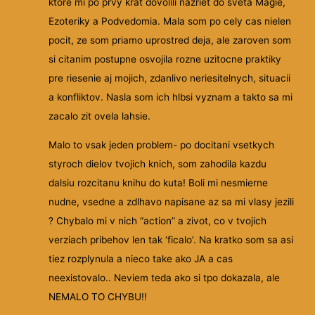
ktore mi po prvy krat dovolili nazriet do sveta Magie,
Ezoteriky a Podvedomia. Mala som po cely cas nielen
pocit, ze som priamo uprostred deja, ale zaroven som
si citanim postupne osvojila rozne uzitocne praktiky
pre riesenie aj mojich, zdanlivo neriesitelnych, situacii
a konfliktov. Nasla som ich hlbsi vyznam a takto sa mi
zacalo zit ovela lahsie.
Malo to vsak jeden problem- po docitani vsetkych
styroch dielov tvojich knich, som zahodila kazdu
dalsiu rozcitanu knihu do kuta! Boli mi nesmierne
nudne, vsedne a zdlhavo napisane az sa mi vlasy jezili
? Chybalo mi v nich “action” a zivot, co v tvojich
verziach pribehov len tak ‘ficalo’. Na kratko som sa asi
tiez rozplynula a nieco take ako JA a cas
neexistovalo.. Neviem teda ako si tpo dokazala, ale
NEMALO TO CHYBU!!