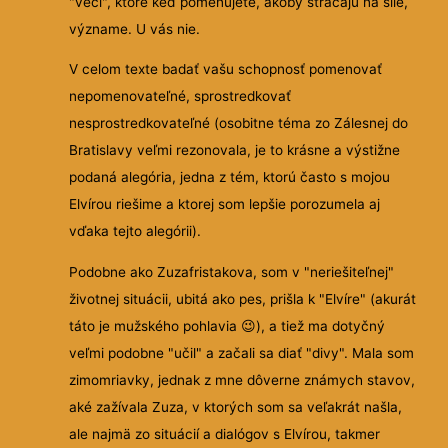
"veci", ktoré keď pomenujete, akoby strácajú na sile,
význame. U vás nie.
V celom texte badať vašu schopnosť pomenovať
nepomenovateľné, sprostredkovať
nesprostredkovateľné (osobitne téma zo Zálesnej do
Bratislavy veľmi rezonovala, je to krásne a výstižne
podaná alegória, jedna z tém, ktorú často s mojou
Elvírou riešime a ktorej som lepšie porozumela aj
vďaka tejto alegórii).
Podobne ako Zuzafristakova, som v "neriešiteľnej"
životnej situácii, ubitá ako pes, prišla k "Elvíre" (akurát
táto je mužského pohlavia 😉), a tiež ma dotyčný
veľmi podobne "učil" a začali sa diať "divy". Mala som
zimomriavky, jednak z mne dôverne známych stavov,
aké zažívala Zuza, v ktorých som sa veľakrát našla,
ale najmä zo situácií a dialógov s Elvírou, takmer