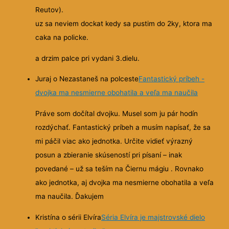
Reutov).
uz sa neviem dockat kedy sa pustim do 2ky, ktora ma
caka na policke.
a drzim palce pri vydani 3.dielu.
Juraj o Nezastaneš na polceste
Fantastický príbeh -
dvojka ma nesmierne obohatila a veľa ma naučila
Práve som dočítal dvojku. Musel som ju pár hodín
rozdýchať. Fantastický príbeh a musím napísať, že sa
mi páčil viac ako jednotka. Určite vidieť výrazný
posun a zbieranie skúseností pri písaní – inak
povedané – už sa teším na Čiernu mágiu . Rovnako
ako jednotka, aj dvojka ma nesmierne obohatila a veľa
ma naučila. Ďakujem
Kristína o sérii Elvíra
Séria Elvíra je majstrovské dielo