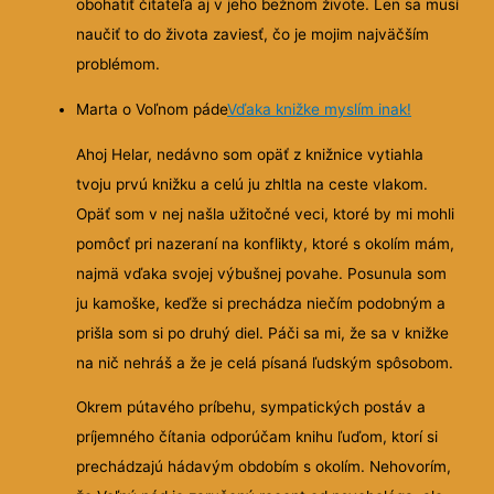
obohatiť čitateľa aj v jeho bežnom živote. Len sa musí
naučiť to do života zaviesť, čo je mojim najväčším
problémom.
Marta o Voľnom páde
Vďaka knižke myslím inak!
Ahoj Helar, nedávno som opäť z knižnice vytiahla
tvoju prvú knižku a celú ju zhltla na ceste vlakom.
Opäť som v nej našla užitočné veci, ktoré by mi mohli
pomôcť pri nazeraní na konflikty, ktoré s okolím mám,
najmä vďaka svojej výbušnej povahe.
Posunula som
ju kamoške, keďže si prechádza niečím podobným a
prišla som si po druhý diel. Páči sa mi, že sa v knižke
na nič nehráš a že je celá písaná ľudským spôsobom.
Okrem pútavého príbehu, sympatických postáv a
príjemného čítania odporúčam knihu ľuďom, ktorí si
prechádzajú hádavým obdobím s okolím. Nehovorím,