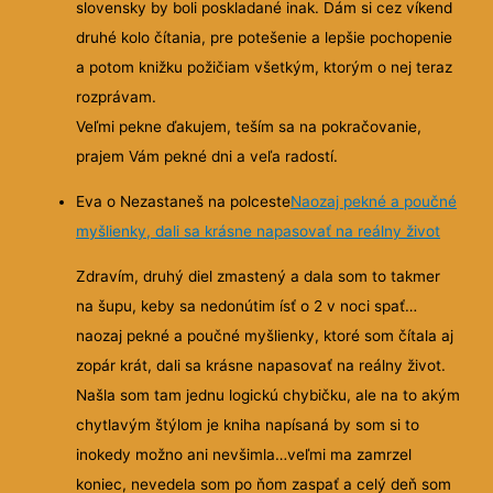
slovensky by boli poskladané inak. Dám si cez víkend
druhé kolo čítania, pre potešenie a lepšie pochopenie
a potom knižku požičiam všetkým, ktorým o nej teraz
rozprávam.
Veľmi pekne ďakujem, teším sa na pokračovanie,
prajem Vám pekné dni a veľa radostí.
Eva o Nezastaneš na polceste
Naozaj pekné a poučné
myšlienky, dali sa krásne napasovať na reálny život
Zdravím, druhý diel zmastený a dala som to takmer
na šupu, keby sa nedonútim ísť o 2 v noci spať…
naozaj pekné a poučné myšlienky, ktoré som čítala aj
zopár krát, dali sa krásne
napasovať na reálny život.
Našla som tam jednu logickú chybičku, ale na to akým
chytlavým štýlom je kniha napísaná by som si to
inokedy možno ani nevšimla…veľmi ma zamrzel
koniec, nevedela som po ňom zaspať a celý deň som