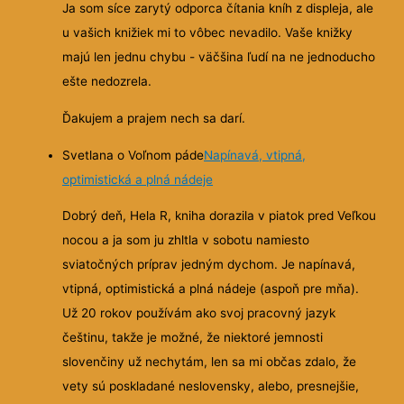
Ja som síce zarytý odporca čítania kníh z displeja, ale
u vašich knižiek mi to vôbec nevadilo. Vaše knižky
majú len jednu chybu - väčšina ľudí na ne jednoducho
ešte nedozrela.
Ďakujem a prajem nech sa darí.
Svetlana o Voľnom páde
Napínavá, vtipná,
optimistická a plná nádeje
Dobrý deň, Hela R, kniha dorazila v piatok pred Veľkou
nocou a ja som ju zhltla v sobotu namiesto
sviatočných príprav jedným dychom. Je napínavá,
vtipná, optimistická a plná nádeje (aspoň pre mňa).
Už 20 rokov používám ako svoj pracovný jazyk
češtinu, takže je možné, že niektoré jemnosti
slovenčiny už nechytám, len sa mi občas zdalo, že
vety sú poskladané neslovensky, alebo, presnejšie,