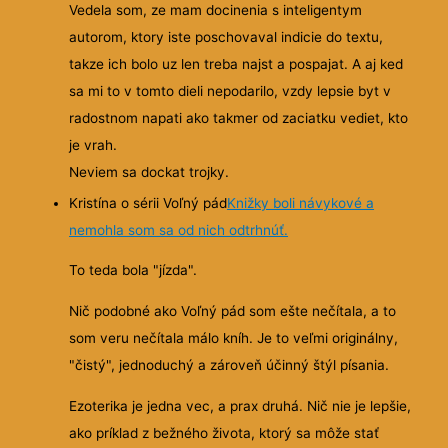
Vedela som, ze mam docinenia s inteligentym
autorom, ktory iste poschovaval indicie do textu,
takze ich bolo uz len treba najst a pospajat. A aj ked
sa mi to v tomto dieli nepodarilo, vzdy lepsie byt v
radostnom napati ako takmer od zaciatku vediet, kto
je vrah.
Neviem sa dockat trojky.
Kristína o sérii Voľný pád
Knižky boli návykové a
nemohla som sa od nich odtrhnúť.
To teda bola "jízda".
Nič podobné ako Voľný pád som ešte nečítala, a to
som veru nečítala málo kníh. Je to veľmi originálny,
"čistý", jednoduchý a zároveň účinný štýl písania.
Ezoterika je jedna vec, a prax druhá. Nič nie je lepšie,
ako príklad z bežného života, ktorý sa môže stať