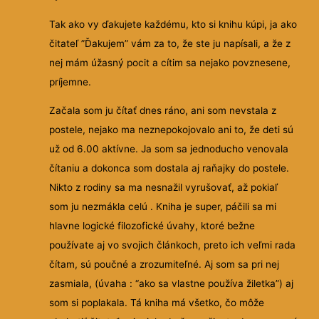
Tak ako vy ďakujete každému, kto si knihu kúpi, ja ako
čitateľ ”Ďakujem” vám za to, že ste ju napísali, a že z
nej mám úžasný pocit a cítim sa nejako povznesene,
príjemne.
Začala som ju čítať dnes ráno, ani som nevstala z
postele, nejako ma neznepokojovalo ani to, že deti sú
už od 6.00 aktívne. Ja som sa jednoducho venovala
čítaniu a dokonca som dostala aj raňajky do postele.
Nikto z rodiny sa ma nesnažil vyrušovať, až pokiaľ
som ju nezmákla celú . Kniha je super, páčili sa mi
hlavne logické filozofické úvahy, ktoré bežne
používate aj vo svojich článkoch, preto ich veľmi rada
čítam, sú poučné a zrozumiteľné. Aj som sa pri nej
zasmiala, (úvaha : “ako sa vlastne používa žiletka”) aj
som si poplakala. Tá kniha má všetko, čo môže