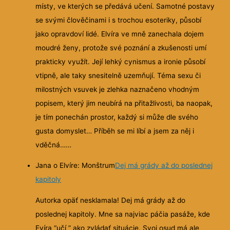
místy, ve kterých se předává učení. Samotné postavy
se svými člověčinami i s trochou esoteriky, působí
jako opravdoví lidé. Elvíra ve mně zanechala dojem
moudré ženy, protože své poznání a zkušenosti umí
prakticky využít. Její lehký cynismus a ironie působí
vtipně, ale taky snesitelně uzemňují. Téma sexu či
milostných vsuvek je zlehka naznačeno vhodným
popisem, který jim neubírá na přitažlivosti, ba naopak,
je tím ponechán prostor, každý si může dle svého
gusta domyslet… Příběh se mi líbí a jsem za něj i
vděčná……
Jana o Elvíre: Monštrum
Dej má grády až do poslednej
kapitoly
Autorka opäť nesklamala! Dej má grády až do
poslednej kapitoly. Mne sa najviac páčia pasáže, kde
Evíra “učí ” ako zvládať situácie. Svoj osud má ale