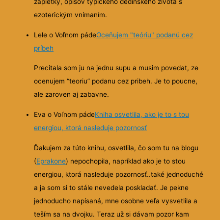
zápletky, opisov typického dedinského života s
ezoterickým vnímaním.
Lele o Voľnom páde
Oceňujem "teóriu" podanú cez
príbeh
Precitala som ju na jednu supu a musim povedat, ze
ocenujem “teoriu” podanu cez pribeh. Je to poucne,
ale zaroven aj zabavne.
Eva o Voľnom páde
Kniha osvetlila, ako je to s tou
energiou, ktorá nasleduje pozornosť
Ďakujem za túto knihu, osvetlila, čo som tu na blogu
(
Eprakone
) nepochopila, napríklad ako je to stou
energiou, ktorá nasleduje pozornosť..také jednoduché
a ja som si to stále nevedela poskladať. Je
pekne
jednoducho napísaná, mne osobne veľa vysvetlila a
teším sa na dvojku. Teraz už si dávam pozor kam