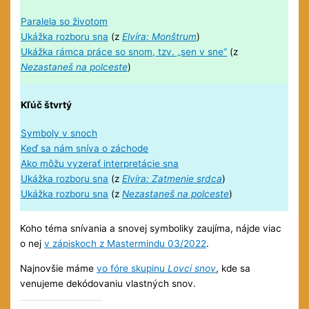
Paralela so životom
Ukážka rozboru sna
(z
Elvíra: Monštrum
)
Ukážka rámca práce so snom, tzv. „sen v sne“
(z
Nezastaneš na polceste
)
Kľúč štvrtý
Symboly v snoch
Keď sa nám sníva o záchode
Ako môžu vyzerať interpretácie sna
Ukážka rozboru sna
(z
Elvíra: Zatmenie srdca
)
Ukážka rozboru sna
(z
Nezastaneš na polceste
)
Koho téma snívania a snovej symboliky zaujíma, nájde viac
o nej
v zápiskoch z Mastermindu 03/2022
.
Najnovšie máme
vo fóre skupinu
Lovci snov
, kde sa
venujeme dekódovaniu vlastných snov.