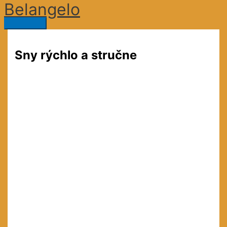
Belangelo
Preskočiť
na
Hlavné
obsah
Menu
Sny rýchlo a stručne