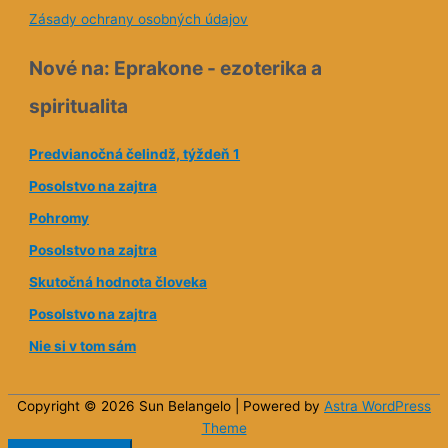
Zásady ochrany osobných údajov
Nové na: Eprakone - ezoterika a
spiritualita
Predvianočná čelindž, týždeň 1
Posolstvo na zajtra
Pohromy
Posolstvo na zajtra
Skutočná hodnota človeka
Posolstvo na zajtra
Nie si v tom sám
Copyright © 2026 Sun
Belangelo
| Powered by
Astra WordPress
Theme