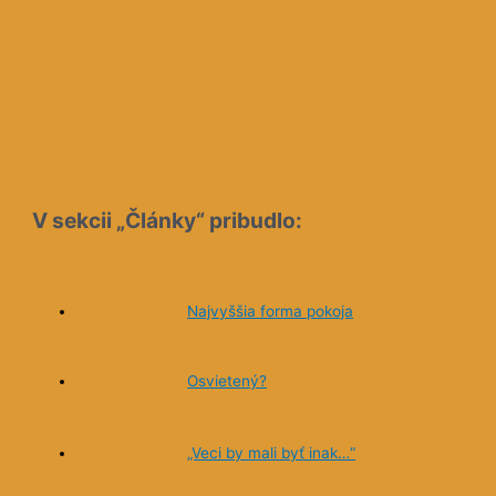
V sekcii „Články“ pribudlo:
Najvyššia forma pokoja
Osvietený?
„Veci by mali byť inak…“