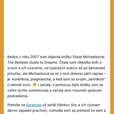
Kedysi v roku 2007 som objavila knižku Stase Michaelsovej
The Bedside Guide to Dreams
. Čítala som niekoľko kníh o
snoch a ich význame, od typických snárov až po šamanské
príručky, ale Michaelsová sa mi z nich doteraz páči najviac –
je konkrétna, pragmatická, a keď som so svojím „senníkom“
(=denník snov
) začala, s pomocou tejto knižky som sa
veľmi rýchlo zorientovala a začala som rozumieť správam
podvedomia.
Pretože na
Eprakone
už seriál článkov
Sny a ich význam
dávno zapadol prachom, rozhodla som sa preniesť ho sem a