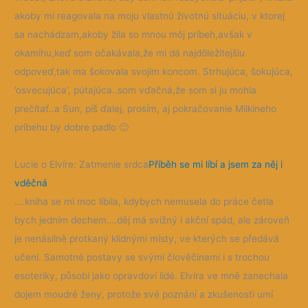
akoby mi reagovala na moju vlastnú životnú situáciu, v ktorej
sa nachádzam,akoby žila so mnou môj príbeh,avšak v
okamihu,keď som očakávala,že mi dá najdôležitejšiu
odpoveď,tak ma šokovala svojim koncom. Strhujúca, šokujúca,
’osvecujúca’, pútajúca..som vďačná,že som si ju mohla
prečítať..a Sun, píš ďalej, prosím, aj pokračovanie Milkineho
príbehu by dobre padlo
🙂
Lucie o Elvíre: Zatmenie srdca
Příběh se mi líbí a jsem za něj i
vděčná
….kniha se mi moc líbila, kdybych nemusela do práce četla
bych jedním dechem….děj má svižný i akční spád, ale zároveň
je nenásilně protkaný klidnými místy, ve kterých se předává
učení. Samotné postavy se svými člověčinami i s trochou
esoteriky, působí jako opravdoví lidé. Elvíra ve mně zanechala
dojem moudré ženy, protože své poznání a zkušenosti umí