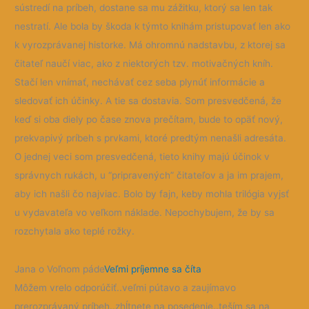
sústredí na príbeh, dostane sa mu zážitku, ktorý sa len tak
nestratí. Ale bola by škoda k týmto knihám pristupovať len ako
k vyrozprávanej historke. Má ohromnú nadstavbu, z ktorej sa
čitateľ naučí viac, ako z niektorých tzv. motivačných kníh.
Stačí len vnímať, nechávať cez seba plynúť informácie a
sledovať ich účinky. A tie sa dostavia. Som presvedčená, že
keď si oba diely po čase znova prečítam, bude to opäť nový,
prekvapivý príbeh s prvkami, ktoré predtým nenašli adresáta.
O jednej veci som presvedčená, tieto knihy majú účinok v
správnych rukách, u “pripravených” čitateľov a ja im prajem,
aby ich našli čo najviac. Bolo by fajn, keby mohla trilógia vyjsť
u vydavateľa vo veľkom náklade. Nepochybujem, že by sa
rozchytala ako teplé rožky.
Jana o Voľnom páde
Veľmi príjemne sa číta
Môžem vrelo odporúčiť..veľmi pútavo a zaujímavo
prerozprávaný príbeh..zhĺtnete na posedenie..teším sa na