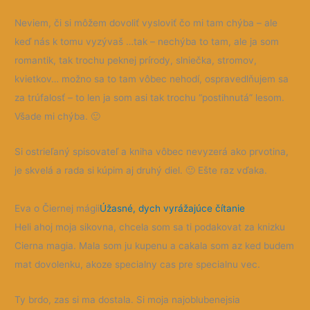
Neviem, či si môžem dovoliť vysloviť čo mi tam chýba – ale
keď nás k tomu vyzývaš …tak – nechýba to tam, ale ja som
romantik, tak trochu peknej prírody, slniečka, stromov,
kvietkov… možno sa to tam vôbec nehodí, ospravedlňujem sa
za trúfalosť – to len ja som asi tak trochu “postihnutá” lesom.
Všade mi chýba.
🙂
Si ostrieľaný spisovateľ a kniha vôbec nevyzerá ako prvotina,
je skvelá a rada si kúpim aj druhý diel.
🙂
Ešte raz vďaka.
Eva o Čiernej mágii
Úžasné, dych vyrážajúce čítanie
Heli ahoj moja sikovna, chcela som sa ti podakovat za knizku
Cierna magia. Mala som ju kupenu a cakala som az ked budem
mat dovolenku, akoze specialny cas pre specialnu vec.
Ty brdo, zas si ma dostala. Si moja najoblubenejsia