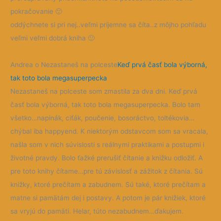
pokračovanie
🙂
oddýchnete si pri nej..veľmi príjemne sa číta..z môjho pohľadu
veľmi veľmi dobrá kniha
🙂
Andrea o Nezastaneš na polceste
Keď prvá časť bola výborná,
tak toto bola megasuperpecka
Nezastaneš na polceste som zmastila za dva dni. Keď prvá
časť bola výborná, tak toto bola megasuperpecka. Bolo tam
všetko…napinák, ciťák, poučenie, bosoráctvo, toltékovia…
chýbal iba happyend. K niektorým odstavcom som sa vracala,
našla som v nich súvislosti s reálnymi praktikami a postupmi i
životné pravdy. Bolo ťažké prerušiť čítanie a knižku odložiť. A
pre toto knihy čítame…pre tú závislosť a zážitok z čítania. Sú
knižky, ktoré prečítam a zabudnem. Sú také, ktoré prečítam a
matne si pamätám dej i postavy. A potom je pár knižiek, ktoré
sa vryjú do pamäti. Helar, túto nezabudnem…ďakujem.