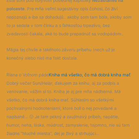
Ešte som pod vplyvom poslednej kapitolky
Nezastaneš na
polceste
. Pre mňa veľmi sugestívny opis čohosi, čo živí
nepoznajú a iba sa dohadujú.. akoby som tam bola, akoby som
to ja sedela v tom člnku a s ľahkosťou trpezlivo, bez
zvedavosti čakala, aké to bude prepadnúť sa vodopádom..
Mágia tej chvíle a takéhoto záveru príbehu (nech už je
konečný alebo nie) ma fakt dostala.
Riana o Voľnom páde
Kniha má všetko, čo má dobrá kniha mať
Dobrý večer Sun/Helar, ďakujem za knihu, aj za podpis a
venovanie, vážim si to. Kniha je aj pre mňa nádherná. Má
všetko, čo má dobrá kniha mať. Súhlasím so všetkými
pochvalnými hodnoteniami, ktoré boli o nej povedané a
napísané…
🙂
Je tam pekný a zaujímavý príbeh, napätie,
humor, neha, láska, múdrosť, zamyslenie, tajomno, nie sú tam
žiadne “hluché miesta”, dej je živý a strhujúci…