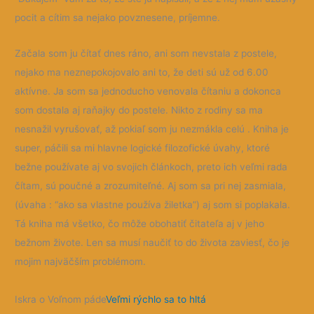
pocit a cítim sa nejako povznesene, príjemne.
Začala som ju čítať dnes ráno, ani som nevstala z postele,
nejako ma neznepokojovalo ani to, že deti sú už od 6.00
aktívne. Ja som sa jednoducho venovala čítaniu a dokonca
som dostala aj raňajky do postele. Nikto z rodiny sa ma
nesnažil vyrušovať, až pokiaľ som ju nezmákla celú . Kniha je
super, páčili sa mi hlavne logické filozofické úvahy, ktoré
bežne používate aj vo svojich článkoch, preto ich veľmi rada
čítam, sú poučné a zrozumiteľné. Aj som sa pri nej zasmiala,
(úvaha : “ako sa vlastne používa žiletka”) aj som si poplakala.
Tá kniha má všetko, čo môže obohatiť čitateľa aj v jeho
bežnom živote. Len sa musí naučiť to do života zaviesť, čo je
mojim najväčším problémom.
Iskra o Voľnom páde
Veľmi rýchlo sa to hltá