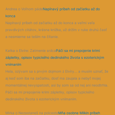
Andrea o Voľnom páde
Napínavý príbeh od začiatku až do
konca
Napínavý príbeh od začiatku až do konca a veľmi veľa
pravdivých citátov, krásna knižka, už držím v ruke druhú časť
a nesmierne sa teším na čítanie.
Katka o Elvíre: Zatmenie srdca
Páči sa mi prepojenie krimi
zápletky, opisov typického dedinského života s ezoterickým
vnímaním
Hela, ozývam sa s prvým dojmom z Elvíry... a musím uznať, že
aj keď som iba na začiatku, dosť ma zaujala a nebyť mojej
momentálnej nevyspatosti, asi by som sa od nej ani neodtrhla.
Páči sa mi prepojenie krimi zápletky, opisov typického
dedinského života s ezoterickým vnímaním.
Mirka o Nezastaneš na polceste
Mňa osobne Milkin príbeh