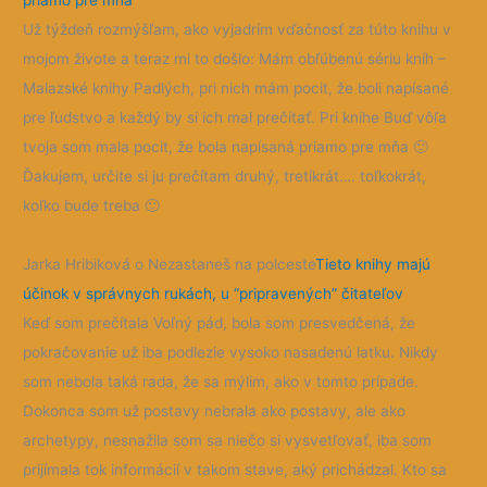
priamo pre mňa
Už týždeň rozmýšľam, ako vyjadrím vďačnosť za túto knihu v
mojom živote a teraz mi to došlo: Mám obľúbenú sériu kníh –
Malazské knihy Padlých, pri nich mám pocit, že boli napísané
pre ľudstvo a každý by si ich mal prečítať. Pri knihe Buď vôľa
tvoja som mala pocit, že bola napísaná priamo pre mňa
🙂
Ďakujem, určite si ju prečítam druhý, tretíkrát…. toľkokrát,
koľko bude treba
🙂
Jarka Hribiková o Nezastaneš na polceste
Tieto knihy majú
účinok v správnych rukách, u “pripravených” čitateľov
Keď som prečítala Voľný pád, bola som presvedčená, že
pokračovanie už iba podlezie vysoko nasadenú latku. Nikdy
som nebola taká rada, že sa mýlim, ako v tomto prípade.
Dokonca som už postavy nebrala ako postavy, ale ako
archetypy, nesnažila som sa
niečo si vysvetľovať, iba som
prijímala tok informácií v takom stave, aký prichádzal. Kto sa