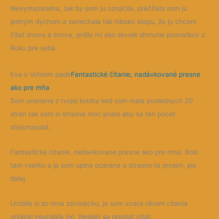
Nevymazatelna, tak by som ju označila, prečítala som ju
jedným dychom a zanechala tak hlbokú stopu, že ju chcem
čítať znova a znova, prišla mi ako skvelé zhrnutie poznatkov z
Roku pre seba
Eva o Voľnom páde
Fantastické čítanie, nadávkované presne
ako pre mňa
Som unesena z tvojej knizky ked som mala poslednych 20
stran tak som si strasne moc priala aby sa ten pocet
stisicnasobil.
Fantasticke citanie, nadavkovane presne ako pre mna. Bolo
tam vsetko a ja som uplne ocarena a strasne ta prosim, pis
dalej.
Urobila si zo mna zavislacku, ja som vcera okrem citania
original neurobila nic. Nedalo sa prestat citat.