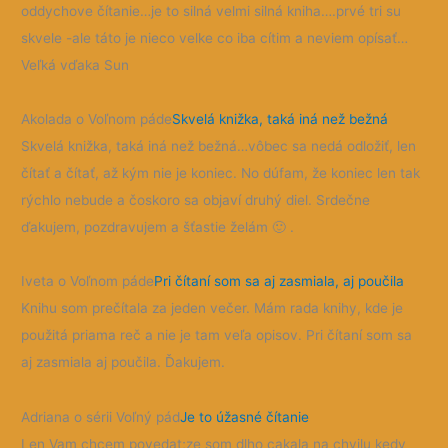
oddychove čítanie…je to silná velmi silná kniha….prvé tri su
skvele -ale táto je nieco velke co iba cítim a neviem opísať…
Veľká vďaka Sun
Akolada o Voľnom páde
Skvelá knižka, taká iná než bežná
Skvelá knižka, taká iná než bežná…vôbec sa nedá odložiť, len
čítať a čítať, až kým nie je koniec. No dúfam, že koniec len tak
rýchlo nebude a čoskoro sa objaví druhý diel. Srdečne
ďakujem, pozdravujem a šťastie želám
🙂
.
Iveta o Voľnom páde
Pri čítaní som sa aj zasmiala, aj poučila
Knihu som prečítala za jeden večer. Mám rada knihy, kde je
použitá priama reč a nie je tam veľa opisov. Pri čítaní som sa
aj zasmiala aj poučila. Ďakujem.
Adriana o sérii Voľný pád
Je to úžasné čítanie
Len Vam chcem povedat;ze som dlho cakala na chvilu kedy