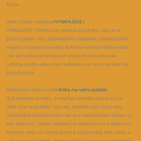
Elvíra…
Aniel o Elvíra: Monštrum
VYNIKAJÚCE !
VYNIKAJÚCE ! Knižku som prečítal za pol dňa, taký je to
pútavý príbeh. Plný dramatického nasadenia, neskutočného
napätia a aj prácou na sebe. Autorka v druhom dejstve ešte
viac pritvrdila a jej schopnosť upútať čitateľa ešte viac
vzrástla. Knižku odporúčam každému a už teraz sa teším na
pokračovanie.
Sefaranas o Voľnom páde
Kniha ma veľmi potešila
Aj ja ďakujem za knihu, a hneď ako dorazila začala som ju
čítať, síce na dvakrát – ale celú, skončila som ráno o 4tej.
Veľmi pekne napísaná kniha. Asi sa v nej premiesilo všetko, čo
tam malo byť – príbeh zasadený do prítomnosti a o našincoch,
konečne niečo, čo človek pozná a zažíva každý deň v práci a
v živote a dosť reálne, štipka napätia a humoru a samozrejme