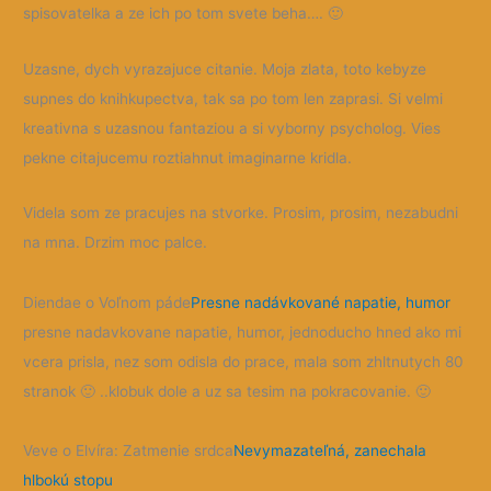
spisovatelka a ze ich po tom svete beha….
🙂
Uzasne, dych vyrazajuce citanie. Moja zlata, toto kebyze
supnes do knihkupectva, tak sa po tom len zaprasi. Si velmi
kreativna s uzasnou fantaziou a si vyborny psycholog. Vies
pekne citajucemu roztiahnut imaginarne kridla.
Videla som ze pracujes na stvorke. Prosim, prosim, nezabudni
na mna. Drzim moc palce.
Diendae o Voľnom páde
Presne nadávkované napatie, humor
presne nadavkovane napatie, humor, jednoducho hned ako mi
vcera prisla, nez som odisla do prace, mala som zhltnutych 80
stranok
🙂
..klobuk dole a uz sa tesim na pokracovanie.
🙂
Veve o Elvíra: Zatmenie srdca
Nevymazateľná, zanechala
hlbokú stopu