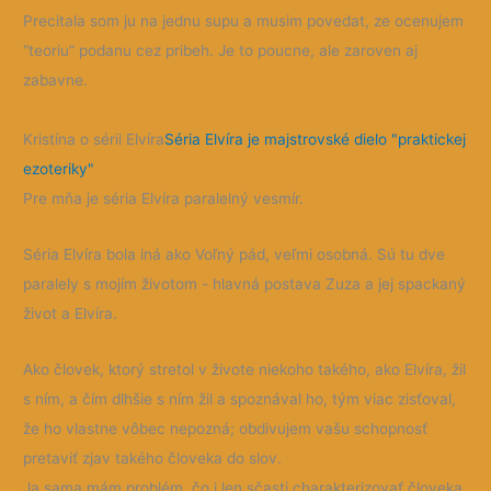
Precitala som ju na jednu supu a musim povedat, ze ocenujem
“teoriu” podanu cez pribeh. Je to poucne, ale zaroven aj
zabavne.
Kristína o sérii Elvíra
Séria Elvíra je majstrovské dielo "praktickej
ezoteriky"
Pre mňa je séria Elvíra paralelný vesmír.
Séria Elvíra bola iná ako Voľný pád, veľmi osobná. Sú tu dve
paralely s mojím životom - hlavná postava Zuza a jej spackaný
život a Elvíra.
Ako človek, ktorý stretol v živote niekoho takého, ako Elvíra, žil
s ním, a čím dlhšie s ním žil a spoznával ho, tým viac zisťoval,
že ho vlastne vôbec nepozná; obdivujem vašu schopnosť
pretaviť zjav takého človeka do slov.
Ja sama mám problém, čo i len sčasti charakterizovať človeka,