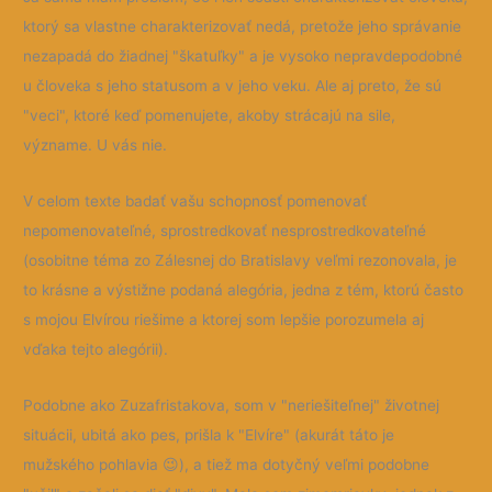
ktorý sa vlastne charakterizovať nedá, pretože jeho správanie
nezapadá do žiadnej "škatuľky" a je vysoko nepravdepodobné
u človeka s jeho statusom a v jeho veku. Ale aj preto, že sú
"veci", ktoré keď pomenujete, akoby strácajú na sile,
význame. U vás nie.
V celom texte badať vašu schopnosť pomenovať
nepomenovateľné, sprostredkovať nesprostredkovateľné
(osobitne téma zo Zálesnej do Bratislavy veľmi rezonovala, je
to krásne a výstižne podaná alegória, jedna z tém, ktorú často
s mojou Elvírou riešime a ktorej som lepšie porozumela aj
vďaka tejto alegórii).
Podobne ako Zuzafristakova, som v "neriešiteľnej" životnej
situácii, ubitá ako pes, prišla k "Elvíre" (akurát táto je
mužského pohlavia 😉), a tiež ma dotyčný veľmi podobne