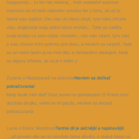
happyendy... to len tak naokraj... Inak veeeelmi suprove
citanicko az mi bolo nakoniec smutno len z toho, ze uz to
nema viac kapitol. Cim viac mi nieco chuti, tym toho chcem
viac, anglicania maju jedno slovo morish... Take su vsetky
tvoje knizky co som citala >morish<, cim viac citam, tym viac
a viac chcem toho pokrmu pre dusu, a neviem sa nasytit. Vsak
sa uz velmi tesim aj na treti diel, a netrpezlivo sledujem, kedy
sa objavy infoska, ze uz je k mání ;)
Zuzana o Nezastaneš na polceste
Neviem sa dočkať
pokračovania!
Kedy bude treti diel? Dost surne ho potrebujem
🙂
Prave som
docitala dvojku, velmi sa mi pacila, neviem sa dockat
pokracovania
Lucie o Elvíra: Monštrum
Tenhle díl je akčnější a napínavější
....při prvním dílu se mi otevřelo téma důvěry a stejné téma na