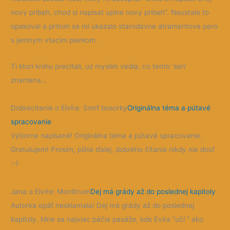
novy pribeh, chod si napisat uplne novy pribeh”. Neustale to
opakoval a pritom sa mi ukazalo starodavne atramentove pero
s jemnym vtacim pierkom.
Ti ktori knihu precitali, uz myslim vedia, co tento ‘sen’
znamena…
Dobrecitanie o Elvíra: Smrť bosorky
Originálna téma a pútavé
spracovanie
Výborne napísané! Originálna téma a pútavé spracovanie.
Gratulujem! Prosím, píšte ďalej, dobrého čítania nikdy nie dosť
:-)
Jana o Elvíre: Monštrum
Dej má grády až do poslednej kapitoly
Autorka opäť nesklamala! Dej má grády až do poslednej
kapitoly. Mne sa najviac páčia pasáže, kde Evíra “učí ” ako