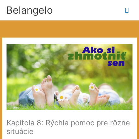
Preskočiť
Belangelo
Hla
na
obsah
Me
Kapitola 8: Rýchla pomoc pre rôzne
situácie