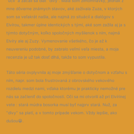
"učil" a začali sa diať "divy". Mala som zimomriavky, jednak z
mne dôverne známych stavov, aké zažívala Zuza, v ktorých
som sa veľakrát našla, ale najmä zo situácií a dialógov s
Elvírou, takmer úplne identických s tými, aké som zažila aj ja s
týmto dotyčným, koľko spoločných myšlienok s ním, najmä
Elvíry ale aj Zuzy. Vymenovanie všetkého, čo je až k
neuvereniu podobné, by zabralo veľmi veľa miesta, a moja
recenzia je už tak dosť dlhá, takže to som vypustila.
Táto séria ovplyvnila aj moje zmýšľanie o dotyčnom a vzťahu s
ním, napr. som bola frustrovaná z obrovského vekového
rozdielu medzi nami, vďaka ktorému je prakticky nemožné pre
nás sa začleniť do spoločnosti. Oči sa mi otvorili až pri Elvírinej
vete : stará múdra bosorka musí byť najprv stará. Nuž, za
"divy" sa platí, a v tomto prípade vekom. Vždy lepšie, ako
dušou😁.