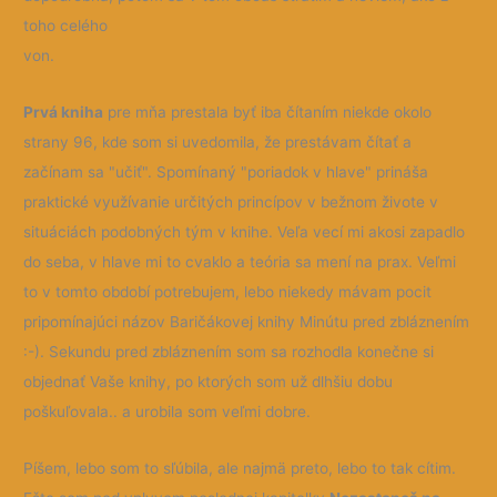
toho celého
von.
Prvá kniha
pre mňa prestala byť iba čítaním niekde okolo
strany 96, kde som si uvedomila, že prestávam čítať a
začínam sa "učiť". Spomínaný "poriadok v hlave" prináša
praktické využívanie určitých princípov v bežnom živote v
situáciách podobných tým v knihe. Veľa vecí mi akosi zapadlo
do seba, v hlave mi to cvaklo a teória sa mení na prax. Veľmi
to v tomto období potrebujem, lebo niekedy mávam pocit
pripomínajúci názov Baričákovej knihy Minútu pred zbláznením
:-). Sekundu pred zbláznením som sa rozhodla konečne si
objednať Vaše knihy, po ktorých som už dlhšiu dobu
poškuľovala.. a urobila som veľmi dobre.
Píšem, lebo som to sľúbila, ale najmä preto, lebo to tak cítim.