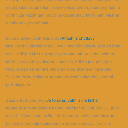
nechýbala ani zápletka, láska – pekný príbeh, poučný príbeh a
dúfam, že každý tam pocítil odkaz autorky, ktorý nám vlastne
v príbehu vyrozprávala.
Lucie o Elvíre: Zatmenie srdca
Příběh je chytlavý
knihu si chci přečíst znovu, kvůli trkancům, které jsem při čtení
cítila. Udělám si z nich zápisky a budu mít pro sebe cvičení,
které jsem kvůli rychločtení nedělala. Příběh je chytlavý a
taky, jakoby se ve mně něco sytilo po dlouhém hladovění.
Taky se mi honí hlavou spoustu otázek i odpovědí, které si
potřebuji utřídit.
Zuzu o Buď vôľa tvoja
Je to silná, veľmi silná kniha
Konečne som sa dostala k tomu prečítať si ,,vôľu tvoju.,…je to
unikát …čítala sa mi ťažko ..hodilo ma to vždy spať. niektore
pasaže som čítala opakovane a znova a znova …to nie je