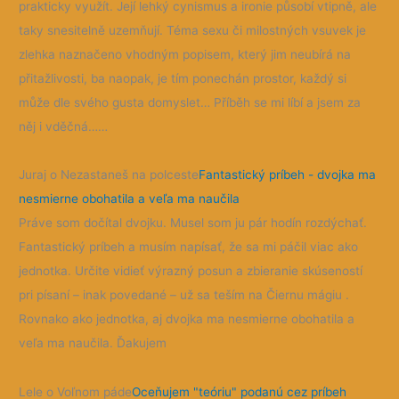
prakticky využít. Její lehký cynismus a ironie působí vtipně, ale
taky snesitelně uzemňují. Téma sexu či milostných vsuvek je
zlehka naznačeno vhodným popisem, který jim neubírá na
přitažlivosti, ba naopak, je tím ponechán prostor, každý si
může dle svého gusta domyslet… Příběh se mi líbí a jsem za
něj i vděčná……
Juraj o Nezastaneš na polceste
Fantastický príbeh - dvojka ma
nesmierne obohatila a veľa ma naučila
Práve som dočítal dvojku. Musel som ju pár hodín rozdýchať.
Fantastický príbeh a musím napísať, že sa mi páčil viac ako
jednotka. Určite vidieť výrazný posun a zbieranie skúseností
pri písaní – inak povedané – už sa teším na Čiernu mágiu .
Rovnako ako jednotka, aj dvojka ma nesmierne obohatila a
veľa ma naučila. Ďakujem
Lele o Voľnom páde
Oceňujem "teóriu" podanú cez príbeh