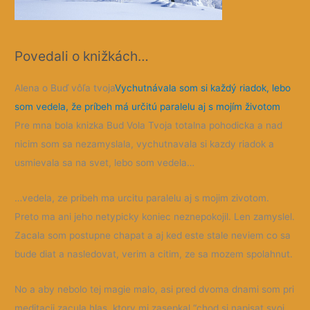
Povedali o knižkách…
Alena o Buď vôľa tvoja
Vychutnávala som si každý riadok, lebo
som vedela, že príbeh má určitú paralelu aj s mojím životom
Pre mna bola knizka Bud Vola Tvoja totalna pohodicka a nad
nicim som sa nezamyslala, vychutnavala si kazdy riadok a
usmievala sa na svet, lebo som vedela…
…vedela, ze pribeh ma urcitu paralelu aj s mojim zivotom.
Preto ma ani jeho netypicky koniec neznepokojil. Len zamyslel.
Zacala som postupne chapat a aj ked este stale neviem co sa
bude diat a nasledovat, verim a citim, ze sa mozem spolahnut.
No a aby nebolo tej magie malo, asi pred dvoma dnami som pri
meditacii zacula hlas, ktory mi zasepkal “chod si napisat svoj