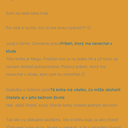
Som na teba taka hrda.
Pis vela a rychlo, kto to ma teraz vydrzat??
🙂
Juraj o Elvíre: Zatmenie srdca
Príbeh, ktorý ma nenechal v
kľude
Táto kniha je Mega. Prečítal som ju na jeden hlt a už teraz sa
neviem dočkať pokračovania. Pútavý príbeh, ktorý ma
nenechal v kľude, kým som ho nedočítal.
🙂
Daduška o Voľnom páde
Tá kniha má všetko, čo môže obohatiť
čitateľa aj v jeho bežnom živote
Heli, ďalší čitateľ, ktorý čítanie knihy zvládol jedným dychom.
Tak ako vy ďakujete každému, kto si knihu kúpi, ja ako čitateľ
”Ďakujem” vám za to, že ste ju napísali, a že z nej mám úžasný