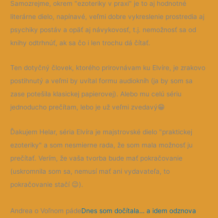
Samozrejme, okrem "ezoteriky v praxi" je to aj hodnotné
literárne dielo, napínavé, veľmi dobre vykreslenie prostredia aj
psychiky postáv a opäť aj návykovosť, t.j. nemožnosť sa od
knihy odtrhnúť, ak sa čo i len trochu dá čítať.
Ten dotyčný človek, ktorého prirovnávam ku Elvíre, je zrakovo
postihnutý a veľmi by uvítal formu audiokníh (ja by som sa
zase potešila klasickej papierovej). Alebo mu celú sériu
jednoducho prečítam, lebo je už veľmi zvedavý😁
Ďakujem Helar, séria Elvíra je majstrovské dielo "praktickej
ezoteriky" a som nesmierne rada, že som mala možnosť ju
prečítať. Verím, že vaša tvorba bude mať pokračovanie
(uskromnila som sa, nemusí mať ani vydavateľa, to
pokračovanie stačí 😉).
Andrea o Voľnom páde
Dnes som dočítala… a idem odznova