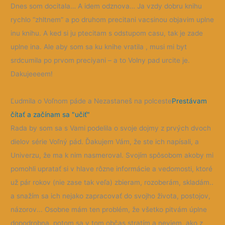
Dnes som docitala… A idem odznova… Ja vzdy dobru knihu
rychlo “zhltnem” a po druhom precitani vacsinou objavim uplne
inu knihu. A ked si ju ptecitam s odstupom casu, tak je zade
uplne ina. Ale aby som sa ku knihe vratila , musi mi byt
srdcumila po prvom preciyani – a to Volny pad urcite je.
Dakujeeeem!
Ľudmila o Voľnom páde a Nezastaneš na polceste
Prestávam
čítať a začínam sa "učiť"
Rada by som sa s Vami podelila o svoje dojmy z prvých dvoch
dielov série Voľný pád. Ďakujem Vám, že ste ich napísali, a
Univerzu, že ma k nim nasmeroval. Svojím spôsobom akoby mi
pomohli upratať si v hlave rôzne informácie a vedomosti, ktoré
už pár rokov (nie zase tak veľa) zbieram, rozoberám, skladám..
a snažím sa ich nejako zapracovať do svojho života, postojov,
názorov... Osobne mám ten problém, že všetko pitvám úplne
dopodrobna, potom sa v tom občas stratím a neviem, ako z