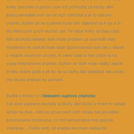
knihy precitam a potom som ich schrustla za kazdy den
jednu;nevedela som sa od nich odtrhnut a je to
uzasne
citanie..dufam ze sa coskoro bude dat objednat aj 4-ka a 5-
tka.Nehccem si ich nechat ujst.Tie Vase knihy sa daju citat
fakt dookola;niekedy som mala problem sa sustredit lebo
myslienky mi utekali kade tade (porovnavala som dej s dejom
v mojom vlastnom zivote). A velmi rada si Vas citam aj na
vasej internetovej stranke. Dufam ze Vam moje riadky aspon
trosku dobre padli a ak by sa uz knihy dali objednat tak urcite
ma mozte pripisat na zoznam.
Ružka o Elvíre I a II
Veeeelmi suprove citanicko
Tak som uspesne docitala aj druhy diel Elviry a hned mi ostalo
lahsie na dusi...lebo po prvej casti som ostala tak povediac
emocionalne rozorvana, co bol samozrejme moj sposob
vnimania... Zistila som, ze predsa len mam radsej tie