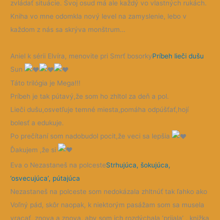
zvládať situácie. Svoj osud má ale každý vo vlastných rukách.
Kniha vo mne odomkla nový level na zamyslenie, lebo v
každom z nás sa skrýva monštrum…
Aniel k sérii Elvíra, menovite pri Smrť bosorky
Príbeh lieči dušu
Sun
Táto trilógia je Mega!!!
Príbeh je tak pútavý,že som ho zhltol za deň a pol.
Lieči dušu,osvetľuje temné miesta,pomáha odpúšťať,hojí
bolesť a edukuje.
Po prečítaní som nadobudol pocit,že veci sa lepšia
Ďakujem ,že si
Eva o Nezastaneš na polceste
Strhujúca, šokujúca,
’osvecujúca’, pútajúca
Nezastaneš na polceste som nedokázala zhltnúť tak ľahko ako
Voľný pád, skôr naopak, k niektorým pasážam som sa musela
vracať, znova a znova, aby som ich rozdýchala ‘prijala’ , knižka