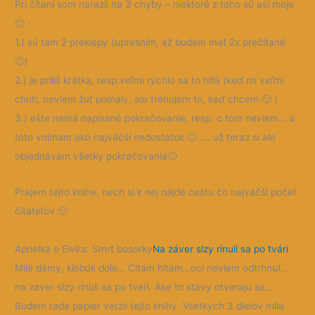
Pri čítaní som narazil na 3 chyby – niektoré z toho sú asi moje
🙂
:
1.) sú tam 2 preklepy (upresním, až budem mať 2x prečítané
🙂
)
2.) je príliš krátka, resp.veľmi rýchlo sa to hltá (keď mi veľmi
chutí, neviem žuť pomaly, ale trénujem to, keď chcem
🙂
)
3.) ešte nemá napísané pokračovanie, resp. o tom neviem….a
toto vnímam ako najväčší nedostatok
🙂
…. už teraz si ale
objednávam všetky pokračovania
🙂
Prajem tejto knihe, nech si k nej nájde cestu čo najväčší počet
čitateľov
🙂
Aprielka o Elvíra: Smrť bosorky
Na záver slzy rinuli sa po tvári
Milé dámy, klobúk dole… Citam hltam…oci neviem odtrhnut…
na zaver slzy rinuli sa po tvari. Ake to stavy otvaraju sa…
Budem rada papier verzii tejto knihy. Vsetkych 3 dielov mila