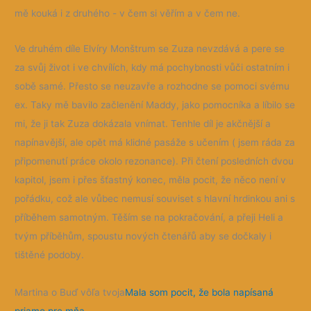
mě kouká i z druhého - v čem si věřím a v čem ne.
Ve druhém díle Elvíry Monštrum se Zuza nevzdává a pere se
za svůj život i ve chvílích, kdy má pochybnosti vůči ostatním i
sobě samé. Přesto se neuzavře a rozhodne se pomoci svému
ex. Taky mě bavilo začlenění Maddy, jako pomocníka a líbilo se
mi, že ji tak Zuza dokázala vnímat. Tenhle díl je akčnější a
napínavější, ale opět má klidné pasáže s učením ( jsem ráda za
připomenutí práce okolo rezonance). Při čtení posledních dvou
kapitol, jsem i přes šťastný konec, měla pocit, že něco není v
pořádku, což ale vůbec nemusí souviset s hlavní hrdinkou ani s
příběhem samotným. Těším se na pokračování, a přeji Heli a
tvým příběhům, spoustu nových čtenářů aby se dočkaly i
tištěné podoby.
Martina o Buď vôľa tvoja
Mala som pocit, že bola napísaná