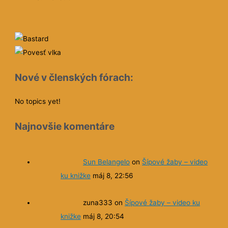
Nové v členských fórach:
No topics yet!
Najnovšie komentáre
Sun Belangelo
on
Šípové žaby – video
ku knižke
máj 8, 22:56
zuna333
on
Šípové žaby – video ku
knižke
máj 8, 20:54