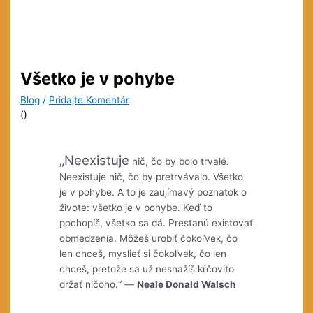
Všetko je v pohybe
Blog
/
Pridajte Komentár
(
)
„Neexistuje
nič, čo by bolo trvalé.
Neexistuje nič, čo by pretrvávalo.
Všetko
je v pohybe. A to je zaujímavý poznatok o
živote: všetko je v pohybe. Keď to
pochopíš, všetko sa dá. Prestanú existovať
obmedzenia. Môžeš urobiť čokoľvek, čo
len chceš, myslieť si čokoľvek, čo len
chceš, pretože sa už nesnažíš kŕčovito
držať ničoho.“ —
Neale Donald Walsch