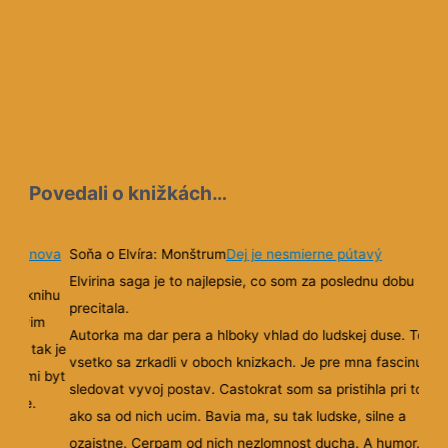
Povedali o knižkách…
m odznova
Soňa o Elvíra: Monštrum
Dej je nesmierne pútavý
Elvirina saga je to najlepsie, co som za poslednu dobu
bru knihu
precitala.
objavim
Autorka ma dar pera a hlboky vhlad do ludskej duse. To
asu, tak je
vsetko sa zrkadli v oboch knizkach. Je pre mna fascinujuc
musi mi byt
sledovat vyvoj postav. Castokrat som sa pristihla pri tom,
te je.
ako sa od nich ucim. Bavia ma, su tak ludske, silne a
ozajstne. Cerpam od nich nezlomnost ducha. A humor.