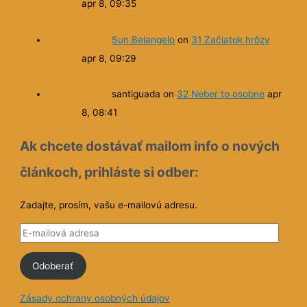
apr 8, 09:35
Sun Belangelo
on
31 Začiatok hrôzy
apr 8, 09:29
santiguada
on
32 Neber to osobne
apr
8, 08:41
Ak chcete dostávať mailom info o nových
článkoch, prihláste si odber:
Zadajte, prosím, vašu e-mailovú adresu.
E
-
Odoberať
m
a
Zásady ochrany osobných údajov
i