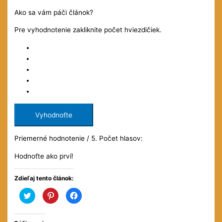
Ako sa vám páči článok?
Pre vyhodnotenie zakliknite počet hviezdičiek.
Vyhodnoťte
Priemerné hodnotenie
/ 5. Počet hlasov:
Hodnoťte ako prví!
Zdieľaj tento článok:
Kliknite
Kliknite
Kliknite
pre
pre
pre
zdieľanie
zdieľanie
zdieľanie
na
na
na
službe
službe
Facebooku(Otvorí