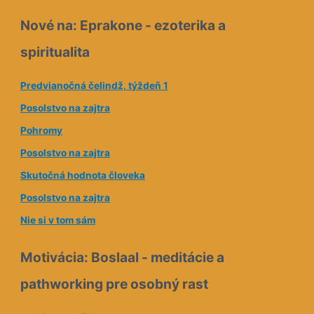
l
Nové na: Eprakone - ezoterika a
o
spiritualita
v
á
Predvianočná čelindž, týždeň 1
a
Posolstvo na zajtra
d
Pohromy
r
e
Posolstvo na zajtra
s
Skutočná hodnota človeka
a
Posolstvo na zajtra
Nie si v tom sám
Motivácia: Boslaal - meditácie a
pathworking pre osobný rast