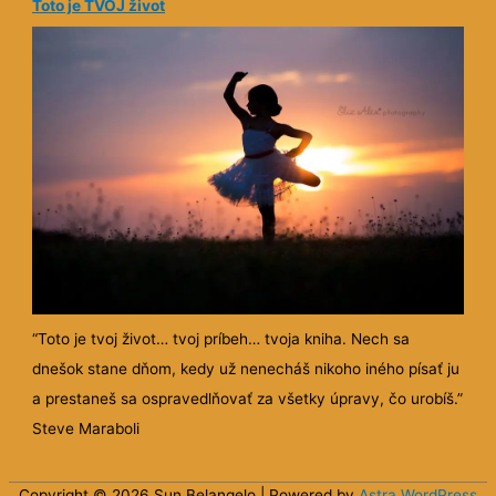
Toto je TVOJ život
“Toto je tvoj život… tvoj príbeh… tvoja kniha. Nech sa
dnešok stane dňom, kedy už nenecháš nikoho iného písať ju
a prestaneš sa ospravedlňovať za všetky úpravy, čo urobíš.”
Steve Maraboli
Copyright © 2026 Sun
Belangelo
| Powered by
Astra WordPress