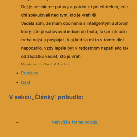
Dej je nesmierne putavy a patrim k tym citatelom, co cele
dni spekulovali nad tym, kto je vrah 😀
Vedela som, ze mam docinenia s inteligentym autorom,
ktory iste poschovaval indicie do textu, takze ich bolo uz l
treba najst a pospajat. A aj ked sa mi to v tomto dieli
nepodarilo, vzdy lepsie byt v radostnom napati ako takmer
od zaciatku vediet, kto je vrah.
Neviem sa dockat trojky.
Previous
Next
V sekcii „Články“ pribudlo:
Najvyššia forma pokoja