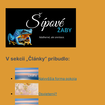
V sekcii „Články“ pribudlo:
Najvyššia forma pokoja
Osvietený?