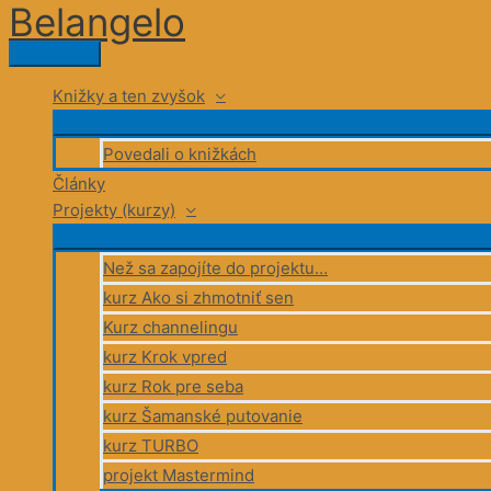
Belangelo
Preskočiť
na
Hlavné
obsah
Menu
Knižky a ten zvyšok
Povedali o knižkách
Články
Projekty (kurzy)
Než sa zapojíte do projektu…
kurz Ako si zhmotniť sen
Kurz channelingu
kurz Krok vpred
kurz Rok pre seba
kurz Šamanské putovanie
kurz TURBO
projekt Mastermind