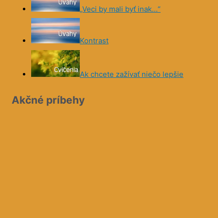
„Veci by mali byť inak…“
Kontrast
Ak chcete zažívať niečo lepšie
Akčné príbehy