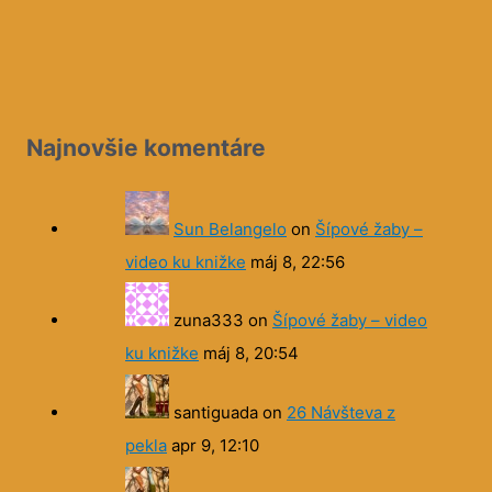
Najnovšie komentáre
Sun Belangelo
on
Šípové žaby –
video ku knižke
máj 8, 22:56
zuna333
on
Šípové žaby – video
ku knižke
máj 8, 20:54
santiguada
on
26 Návšteva z
pekla
apr 9, 12:10