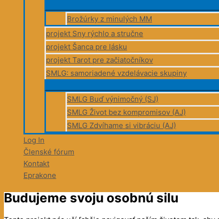
Brožúrky z minulých MM
projekt Sny rýchlo a stručne
projekt Šanca pre lásku
projekt Tarot pre začiatočníkov
SMLG: samoriadené vzdelávacie skupiny
SMLG Buď výnimočný (SJ)
SMLG Život bez kompromisov (AJ)
SMLG Zdvíhame si vibráciu (AJ)
Log In
Členské fórum
Kontakt
Eprakone
Budujeme svoju osobnú silu