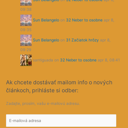
09:38
Sun Belangelo
on
32 Neber to osobne
apr 8,
09:35
Sun Belangelo
on
31 Začiatok hrôzy
apr 8,
09:29
santiguada
on
32 Neber to osobne
apr 8, 08:41
Ak chcete dostávať mailom info o nových
článkoch, prihláste si odber:
Zadajte, prosím, vašu e-mailovú adresu.
E
-