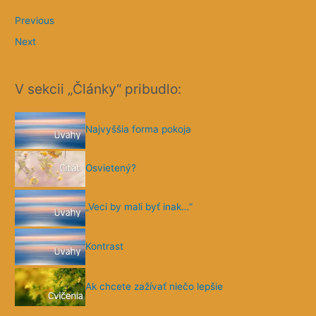
Previous
Next
V sekcii „Články“ pribudlo:
Najvyššia forma pokoja
Osvietený?
„Veci by mali byť inak…“
Kontrast
Ak chcete zažívať niečo lepšie