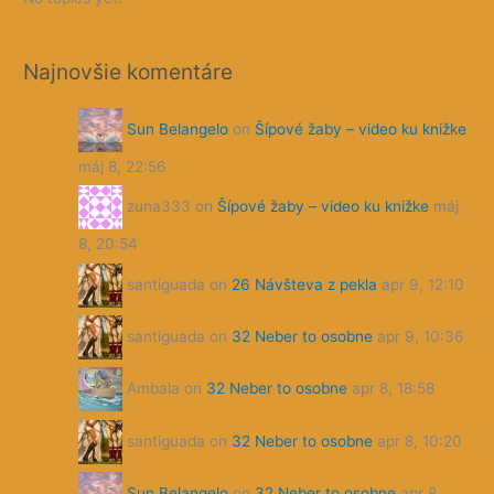
Najnovšie komentáre
Sun Belangelo
on
Šípové žaby – video ku knižke
máj 8, 22:56
zuna333
on
Šípové žaby – video ku knižke
máj
8, 20:54
santiguada
on
26 Návšteva z pekla
apr 9, 12:10
santiguada
on
32 Neber to osobne
apr 9, 10:36
Ambala
on
32 Neber to osobne
apr 8, 18:58
santiguada
on
32 Neber to osobne
apr 8, 10:20
Sun Belangelo
on
32 Neber to osobne
apr 8,