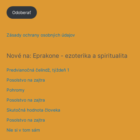
m
Odoberať
a
i
l
Zásady ochrany osobných údajov
o
v
Nové na: Eprakone - ezoterika a spiritualita
á
a
Predvianočná čelindž, týždeň 1
d
Posolstvo na zajtra
r
e
Pohromy
s
Posolstvo na zajtra
a
Skutočná hodnota človeka
Posolstvo na zajtra
Nie si v tom sám