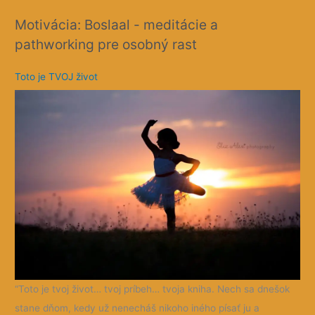
Motivácia: Boslaal - meditácie a
pathworking pre osobný rast
Toto je TVOJ život
“Toto je tvoj život… tvoj príbeh… tvoja kniha. Nech sa dnešok
stane dňom, kedy už nenecháš nikoho iného písať ju a