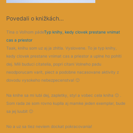
Povedali o knižkách…
Tina o Voľnom páde
Typ knihy, kedy clovek prestane vnimat
Zuz
y
cas a priestor
Dob
Taak, knihu som uz aj ja zhltla. Vyslovene. To je typ knihy,
mag
kedy clovek prestane vnimat cas a priestor a uplne ho pohlti
vďa
-
dej. Mili buduci citatelia, popri citani Volneho padu
neodporucam varit, piect a podobne nacasovane aktivity z
dovodu vysokeho nebezpecenstva!
🙂
om
Na knihe sa mi lubi dej, zapletky, styl a vobec cela kniha
🙂
.
Som rada ze som rovno kupila aj mamke jeden exemplar, bude
n
sa jej luubit
🙂
te
No a uz sa tiez neviem dockat pokracovania!