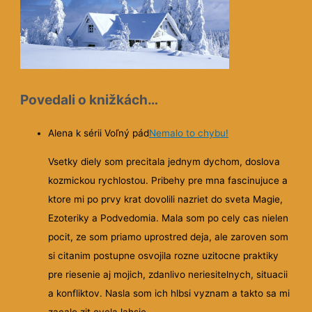
Povedali o knižkách…
Alena k sérii Voľný pád
Nemalo to chybu!
Vsetky diely som precitala jednym dychom, doslova
kozmickou rychlostou. Pribehy pre mna fascinujuce a
ktore mi po prvy krat dovolili nazriet do sveta Magie,
Ezoteriky a Podvedomia. Mala som po cely cas nielen
pocit, ze som priamo uprostred deja, ale zaroven som
si citanim postupne osvojila rozne uzitocne praktiky
pre riesenie aj mojich, zdanlivo neriesitelnych, situacii
a konfliktov. Nasla som ich hlbsi vyznam a takto sa mi
zacalo zit ovela lahsie.