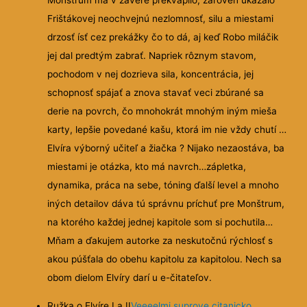
Frištákovej neochvejnú nezlomnosť, silu a miestami
drzosť ísť cez prekážky čo to dá, aj keď Robo miláčik
jej dal predtým zabrať. Napriek rôznym stavom,
pochodom v nej dozrieva sila, koncentrácia, jej
schopnosť spájať a znova stavať veci zbúrané sa
derie na povrch, čo mnohokrát mnohým iným mieša
karty, lepšie povedané kašu, ktorá im nie vždy chutí …
Elvíra výborný učiteľ a žiačka ? Nijako nezaostáva, ba
miestami je otázka, kto má navrch…zápletka,
dynamika, práca na sebe, tóning ďalší level a mnoho
iných detailov dáva tú správnu príchuť pre Monštrum,
na ktorého každej jednej kapitole som si pochutila…
Mňam a ďakujem autorke za neskutočnú rýchlosť s
akou púšťala do obehu kapitolu za kapitolou. Nech sa
obom dielom Elvíry darí u e-čitateľov.
Ružka o Elvíre I a II
Veeeelmi suprove citanicko