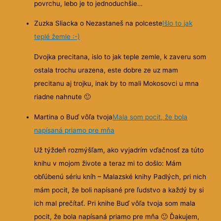
povrchu, lebo je to jednoduchšie…
Zuzka Sliacka o Nezastaneš na polceste
Išlo to jak
teplé žemle :-)
Dvojka precitana, islo to jak teple zemle, k zaveru som
ostala trochu urazena, este dobre ze uz mam
precitanu aj trojku, inak by to mali Mokosovci u mna
riadne nahnute
🙂
Martina o Buď vôľa tvoja
Mala som pocit, že bola
napísaná priamo pre mňa
Už týždeň rozmýšľam, ako vyjadrím vďačnosť za túto
knihu v mojom živote a teraz mi to došlo: Mám
obľúbenú sériu kníh – Malazské knihy Padlých, pri nich
mám pocit, že boli napísané pre ľudstvo a každý by si
ich mal prečítať. Pri knihe Buď vôľa tvoja som mala
pocit, že bola napísaná priamo pre mňa
🙂
Ďakujem,