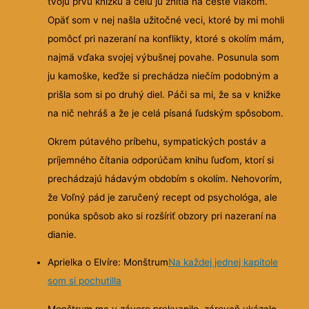
tvoju prvú knižku a celú ju zhltla na ceste vlakom.
Opäť som v nej našla užitočné veci, ktoré by mi mohli
pomôcť pri nazeraní na konflikty, ktoré s okolím mám,
najmä vďaka svojej výbušnej povahe.
Posunula som
ju kamoške, keďže si prechádza niečím podobným a
prišla som si po druhý diel. Páči sa mi, že sa v knižke
na nič nehráš a že je celá písaná ľudským spôsobom.
Okrem pútavého príbehu, sympatických postáv a
príjemného čítania odporúčam knihu ľuďom, ktorí si
prechádzajú hádavým obdobím s okolím. Nehovorím,
že Voľný pád je zaručený recept od psychológa, ale
ponúka spôsob ako si rozšíriť obzory pri nazeraní na
dianie.
Aprielka o Elvíre: Monštrum
Na každej jednej kapitole
som si pochutilla
Monštrum ma v závere prekvapilo, zároveň ukázalo