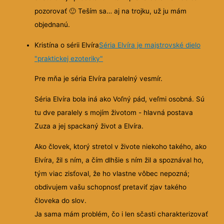
pozorovať
🙂
Teším sa… aj na trojku, už ju mám
objednanú.
Kristína o sérii Elvíra
Séria Elvíra je majstrovské dielo
"praktickej ezoteriky"
Pre mňa je séria Elvíra paralelný vesmír.
Séria Elvíra bola iná ako Voľný pád, veľmi osobná. Sú
tu dve paralely s mojím životom - hlavná postava
Zuza a jej spackaný život a Elvíra.
Ako človek, ktorý stretol v živote niekoho takého, ako
Elvíra, žil s ním, a čím dlhšie s ním žil a spoznával ho,
tým viac zisťoval, že ho vlastne vôbec nepozná;
obdivujem vašu schopnosť pretaviť zjav takého
človeka do slov.
Ja sama mám problém, čo i len sčasti charakterizovať