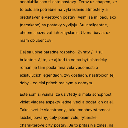
neoblubila som si este postavy. Teraz uz chapem, ze
to bolo ale potrebne na vykreslenie atmosfery a
predstavenie vsetkych postav. Velmi sa mi paci, ako
(necakane) sa postavy vyvijaju. Su inteligentne,
chcem spoznavat ich zmyslanie. Uz ma bavia, uz
mam oblubencov.
Dej sa uplne paradne rozbehol. Zvraty /.../ su
brilantne. Aj to, ze aj ked to nema byt historicky
roman, je tam podla mna vela vedomosti o
existujucich legendach, zvyklostiach, nastrojoch tej
doby - co cini pribeh realnym a dobrym.
Este som si vsimla, ze uz vtedy si mala schopnost
vidiet viacere aspekty jednej veci a podat ich dalej.
Take 'svet je viacstranny', taka mnohovrstevnost
ludskej povahy, cely pojem vole, rytierske
charakterove crty postav. Je to pritazliva zmes, na