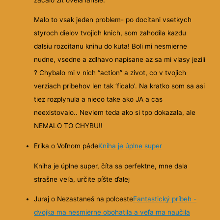
Malo to vsak jeden problem- po docitani vsetkych
styroch dielov tvojich knich, som zahodila kazdu
dalsiu rozcitanu knihu do kuta! Boli mi nesmierne
nudne, vsedne a zdlhavo napisane az sa mi vlasy jezili
? Chybalo mi v nich “action” a zivot, co v tvojich
verziach pribehov len tak ‘ficalo’. Na kratko som sa asi
tiez rozplynula a nieco take ako JA a cas
neexistovalo.. Neviem teda ako si tpo dokazala, ale
NEMALO TO CHYBU!!
Erika o Voľnom páde
Kniha je úplne super
Kniha je úplne super, číta sa perfektne, mne dala
strašne veľa, určite píšte ďalej
Juraj o Nezastaneš na polceste
Fantastický príbeh -
dvojka ma nesmierne obohatila a veľa ma naučila