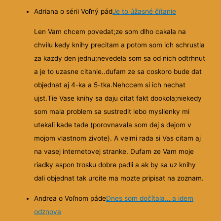
Adriana o sérii Voľný pád
Je to úžasné čítanie
Len Vam chcem povedat;ze som dlho cakala na
chvilu kedy knihy precitam a potom som ich schrustla
za kazdy den jednu;nevedela som sa od nich odtrhnut
a je to
uzasne citanie..dufam ze sa coskoro bude dat
objednat aj 4-ka a 5-tka.Nehccem si ich nechat
ujst.Tie Vase knihy sa daju citat fakt dookola;niekedy
som mala problem sa sustredit lebo myslienky mi
utekali kade tade (porovnavala som dej s dejom v
mojom vlastnom zivote). A velmi rada si Vas citam aj
na vasej internetovej stranke. Dufam ze Vam moje
riadky aspon trosku dobre padli a ak by sa uz knihy
dali objednat tak urcite ma mozte pripisat na zoznam.
Andrea o Voľnom páde
Dnes som dočítala… a idem
odznova