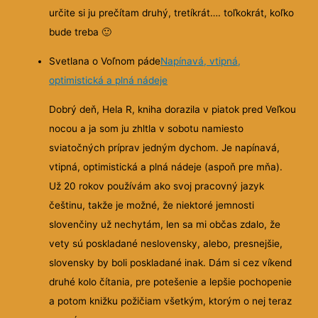
určite si ju prečítam druhý, tretíkrát…. toľkokrát, koľko
bude treba
🙂
Svetlana o Voľnom páde
Napínavá, vtipná,
optimistická a plná nádeje
Dobrý deň, Hela R, kniha dorazila v piatok pred Veľkou
nocou a ja som ju zhltla v sobotu namiesto
sviatočných príprav jedným dychom. Je napínavá,
vtipná, optimistická a plná nádeje (aspoň pre mňa).
Už 20 rokov používám ako svoj pracovný jazyk
češtinu, takže je možné, že niektoré jemnosti
slovenčiny už nechytám, len sa mi občas zdalo, že
vety sú poskladané neslovensky, alebo, presnejšie,
slovensky by boli poskladané inak. Dám si cez víkend
druhé kolo čítania, pre potešenie a lepšie pochopenie
a potom knižku požičiam všetkým, ktorým o nej teraz