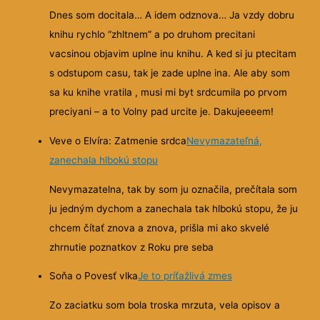
Dnes som docitala… A idem odznova… Ja vzdy dobru
knihu rychlo “zhltnem” a po druhom precitani
vacsinou objavim uplne inu knihu. A ked si ju ptecitam
s odstupom casu, tak je zade uplne ina. Ale aby som
sa ku knihe vratila , musi mi byt srdcumila po prvom
preciyani – a to Volny pad urcite je. Dakujeeeem!
Veve o Elvíra: Zatmenie srdca
Nevymazateľná,
zanechala hlbokú stopu
Nevymazatelna, tak by som ju označila, prečítala som
ju jedným dychom a zanechala tak hlbokú stopu, že ju
chcem čítať znova a znova, prišla mi ako skvelé
zhrnutie poznatkov z Roku pre seba
Soňa o Povesť vlka
Je to príťažlivá zmes
Zo zaciatku som bola troska mrzuta, vela opisov a