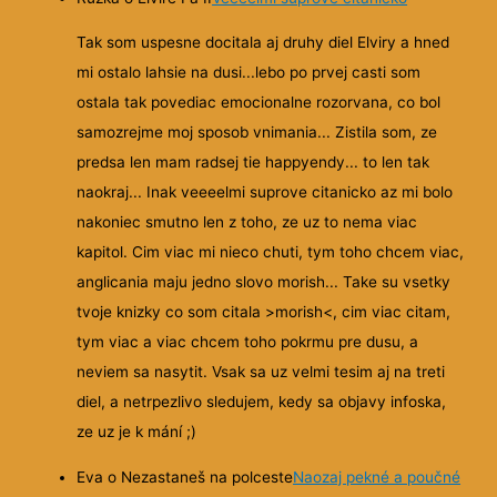
Tak som uspesne docitala aj druhy diel Elviry a hned
mi ostalo lahsie na dusi...lebo po prvej casti som
ostala tak povediac emocionalne rozorvana, co bol
samozrejme moj sposob vnimania... Zistila som, ze
predsa len mam radsej tie happyendy... to len tak
naokraj... Inak veeeelmi suprove citanicko az mi bolo
nakoniec smutno len z toho, ze uz to nema viac
kapitol. Cim viac mi nieco chuti, tym toho chcem viac,
anglicania maju jedno slovo morish... Take su vsetky
tvoje knizky co som citala >morish<, cim viac citam,
tym viac a viac chcem toho pokrmu pre dusu, a
neviem sa nasytit. Vsak sa uz velmi tesim aj na treti
diel, a netrpezlivo sledujem, kedy sa objavy infoska,
ze uz je k mání ;)
Eva o Nezastaneš na polceste
Naozaj pekné a poučné