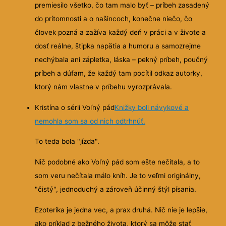
premiesilo všetko, čo tam malo byť – príbeh zasadený
do prítomnosti a o našincoch, konečne niečo, čo
človek pozná a zažíva každý deň v práci a v živote a
dosť reálne, štipka napätia a humoru a samozrejme
nechýbala ani zápletka, láska – pekný príbeh, poučný
príbeh a dúfam, že každý tam pocítil odkaz autorky,
ktorý nám vlastne v príbehu vyrozprávala.
Kristína o sérii Voľný pád
Knižky boli návykové a
nemohla som sa od nich odtrhnúť.
To teda bola "jízda".
Nič podobné ako Voľný pád som ešte nečítala, a to
som veru nečítala málo kníh. Je to veľmi originálny,
"čistý", jednoduchý a zároveň účinný štýl písania.
Ezoterika je jedna vec, a prax druhá. Nič nie je lepšie,
ako príklad z bežného života, ktorý sa môže stať