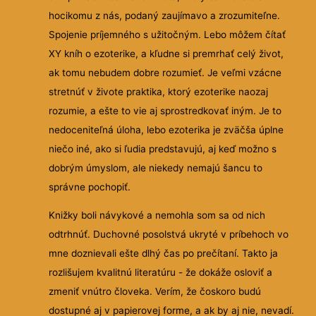
hocikomu z nás, podaný zaujímavo a zrozumiteľne.
Spojenie príjemného s užitočným. Lebo môžem čítať
XY kníh o ezoterike, a kľudne si premrhať celý život,
ak tomu nebudem dobre rozumieť. Je veľmi vzácne
stretnúť v živote praktika, ktorý ezoterike naozaj
rozumie, a ešte to vie aj sprostredkovať iným. Je to
nedoceniteľná úloha, lebo ezoterika je zväčša úplne
niečo iné, ako si ľudia predstavujú, aj keď možno s
dobrým úmyslom, ale niekedy nemajú šancu to
správne pochopiť.
Knižky boli návykové a nemohla som sa od nich
odtrhnúť. Duchovné posolstvá ukryté v príbehoch vo
mne doznievali ešte dlhý čas po prečítaní. Takto ja
rozlišujem kvalitnú literatúru - že dokáže osloviť a
zmeniť vnútro človeka. Verím, že čoskoro budú
dostupné aj v papierovej forme, a ak by aj nie, nevadí.