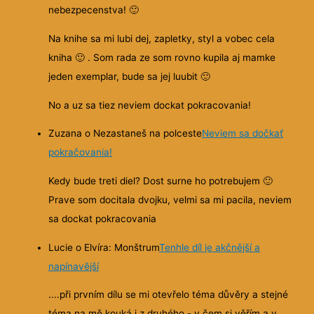
nebezpecenstva!
🙂
Na knihe sa mi lubi dej, zapletky, styl a vobec cela
kniha
🙂
. Som rada ze som rovno kupila aj mamke
jeden exemplar, bude sa jej luubit
🙂
No a uz sa tiez neviem dockat pokracovania!
Zuzana o Nezastaneš na polceste
Neviem sa dočkať
pokračovania!
Kedy bude treti diel? Dost surne ho potrebujem
🙂
Prave som docitala dvojku, velmi sa mi pacila, neviem
sa dockat pokracovania
Lucie o Elvíra: Monštrum
Tenhle díl je akčnější a
napínavější
....při prvním dílu se mi otevřelo téma důvěry a stejné
téma na mě kouká i z druhého - v čem si věřím a v