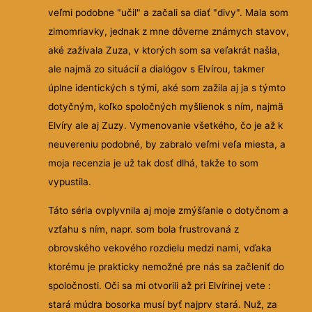
veľmi podobne "učil" a začali sa diať "divy". Mala som
zimomriavky, jednak z mne dôverne známych stavov,
aké zažívala Zuza, v ktorých som sa veľakrát našla,
ale najmä zo situácií a dialógov s Elvírou, takmer
úplne identických s tými, aké som zažila aj ja s týmto
dotyčným, koľko spoločných myšlienok s ním, najmä
Elvíry ale aj Zuzy. Vymenovanie všetkého, čo je až k
neuvereniu podobné, by zabralo veľmi veľa miesta, a
moja recenzia je už tak dosť dlhá, takže to som
vypustila.
Táto séria ovplyvnila aj moje zmýšľanie o dotyčnom a
vzťahu s ním, napr. som bola frustrovaná z
obrovského vekového rozdielu medzi nami, vďaka
ktorému je prakticky nemožné pre nás sa začleniť do
spoločnosti. Oči sa mi otvorili až pri Elvírinej vete :
stará múdra bosorka musí byť najprv stará. Nuž, za