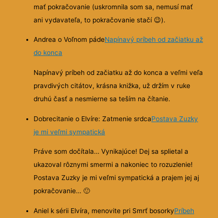
mať pokračovanie (uskromnila som sa, nemusí mať
ani vydavateľa, to pokračovanie stačí 😉).
Andrea o Voľnom páde
Napínavý príbeh od začiatku až
do konca
Napínavý príbeh od začiatku až do konca a veľmi veľa
pravdivých citátov, krásna knižka, už držím v ruke
druhú časť a nesmierne sa teším na čítanie.
Dobrecitanie o Elvíre: Zatmenie srdca
Postava Zuzky
je mi veľmi sympatická
Práve som dočítala… Vynikajúce! Dej sa splietal a
ukazoval rôznymi smermi a nakoniec to rozuzlenie!
Postava Zuzky je mi veľmi sympatická a prajem jej aj
pokračovanie…
🙂
Aniel k sérii Elvíra, menovite pri Smrť bosorky
Príbeh