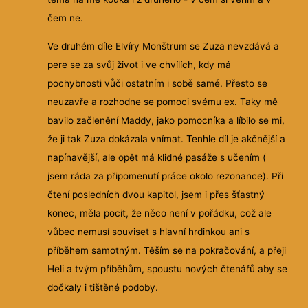
čem ne.
Ve druhém díle Elvíry Monštrum se Zuza nevzdává a
pere se za svůj život i ve chvílích, kdy má
pochybnosti vůči ostatním i sobě samé. Přesto se
neuzavře a rozhodne se pomoci svému ex. Taky mě
bavilo začlenění Maddy, jako pomocníka a líbilo se mi,
že ji tak Zuza dokázala vnímat. Tenhle díl je akčnější a
napínavější, ale opět má klidné pasáže s učením (
jsem ráda za připomenutí práce okolo rezonance). Při
čtení posledních dvou kapitol, jsem i přes šťastný
konec, měla pocit, že něco není v pořádku, což ale
vůbec nemusí souviset s hlavní hrdinkou ani s
příběhem samotným. Těším se na pokračování, a přeji
Heli a tvým příběhům, spoustu nových čtenářů aby se
dočkaly i tištěné podoby.