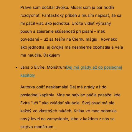
Práve som dočítal dvojku. Musel som ju pár hodín
rozdýchať. Fantastický príbeh a musím napísať, že sa
mi páčil viac ako jednotka. Určite vidieť výrazný
posun a zbieranie skúseností pri písaní – inak
povedané – už sa teším na Čiernu mágiu . Rovnako
ako jednotka, aj dvojka ma nesmierne obohatila a veľa
ma naučila. Ďakujem
Jana o Elvíre: Monštrum
Dej má grády až do poslednej
kapitoly
Autorka opäť nesklamala! Dej má grády až do
poslednej kapitoly. Mne sa najviac páčia pasáže, kde
Evíra “učí ” ako zvládať situácie. Svoj osud má ale
každý vo vlastných rukách. Kniha vo mne odomkla
nový level na zamyslenie, lebo v každom z nás sa
skrýva monštrum…