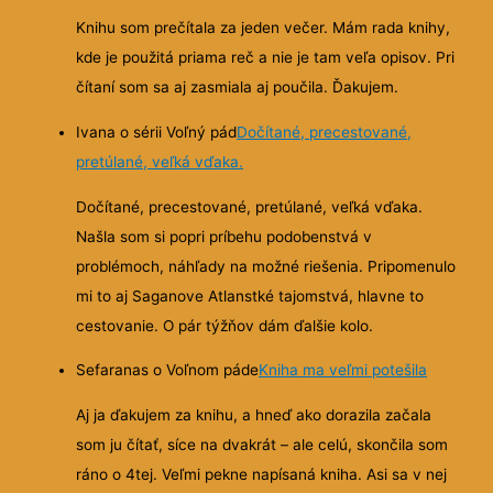
Knihu som prečítala za jeden večer. Mám rada knihy,
kde je použitá priama reč a nie je tam veľa opisov. Pri
čítaní som sa aj zasmiala aj poučila. Ďakujem.
Ivana o sérii Voľný pád
Dočítané, precestované,
pretúlané, veľká vďaka.
Dočítané, precestované, pretúlané, veľká vďaka.
Našla som si popri príbehu podobenstvá v
problémoch, náhľady na možné riešenia. Pripomenulo
mi to aj Saganove Atlanstké tajomstvá, hlavne to
cestovanie. O pár týžňov dám ďalšie kolo.
Sefaranas o Voľnom páde
Kniha ma veľmi potešila
Aj ja ďakujem za knihu, a hneď ako dorazila začala
som ju čítať, síce na dvakrát – ale celú, skončila som
ráno o 4tej. Veľmi pekne napísaná kniha. Asi sa v nej