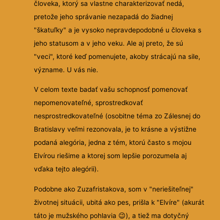
človeka, ktorý sa vlastne charakterizovať nedá,
pretože jeho správanie nezapadá do žiadnej
"škatuľky" a je vysoko nepravdepodobné u človeka s
jeho statusom a v jeho veku. Ale aj preto, že sú
"veci", ktoré keď pomenujete, akoby strácajú na sile,
význame. U vás nie.
V celom texte badať vašu schopnosť pomenovať
nepomenovateľné, sprostredkovať
nesprostredkovateľné (osobitne téma zo Zálesnej do
Bratislavy veľmi rezonovala, je to krásne a výstižne
podaná alegória, jedna z tém, ktorú často s mojou
Elvírou riešime a ktorej som lepšie porozumela aj
vďaka tejto alegórii).
Podobne ako Zuzafristakova, som v "neriešiteľnej"
životnej situácii, ubitá ako pes, prišla k "Elvíre" (akurát
táto je mužského pohlavia 😉), a tiež ma dotyčný