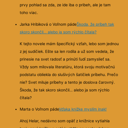
prvy pohlad sa zda, ze ide iba o pribeh, ale je tam
toho viac.
Jarka Hribiková o Voľnom páde
Škoda, že príbeh tak
skoro skončil… alebo ja som rýchlo čítala?
K tejto novele mám špecifický vzťah, lebo som jednou
z jej sudičiek. Ešte sa len rodila a už som vedela, že
prinesie na svet radosť a prinúti ľudí zamyslieť sa.
Vždy som milovala literatúru, ktorá svoju motivačnú
podstatu obliekla do slušivých šatičiek príbehu. Prečo
nie? Svet miluje príbehy a tento je doslova čarovný.
Škoda, že tak skoro skončil… alebo ja som rýchlo
čítala?
Marta o Voľnom páde
Vďaka knižke myslím inak!
Ahoj Helar, nedávno som opäť z knižnice vytiahla