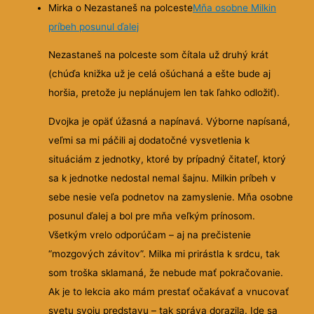
Mirka o Nezastaneš na polceste
Mňa osobne Milkin
príbeh posunul ďalej
Nezastaneš na polceste som čítala už druhý krát
(chúďa knižka už je celá ošúchaná a ešte bude aj
horšia, pretože ju neplánujem len tak ľahko odložiť).
Dvojka je opäť úžasná a napínavá. Výborne napísaná,
veľmi sa mi páčili aj dodatočné vysvetlenia k
situáciám z jednotky, ktoré by prípadný čitateľ, ktorý
sa k jednotke nedostal nemal šajnu. Milkin príbeh v
sebe nesie veľa podnetov na zamyslenie. Mňa osobne
posunul ďalej a bol pre mňa veľkým prínosom.
Všetkým vrelo odporúčam – aj na prečistenie
“mozgových závitov”. Milka mi prirástla k srdcu, tak
som troška sklamaná, že nebude mať pokračovanie.
Ak je to lekcia ako mám prestať očakávať a vnucovať
svetu svoju predstavu – tak správa dorazila. Ide sa