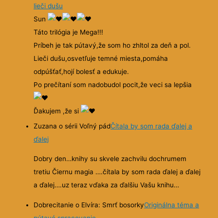
lieči dušu
Sun
Táto trilógia je Mega!!!
Príbeh je tak pútavý,že som ho zhltol za deň a pol.
Lieči dušu,osvetľuje temné miesta,pomáha
odpúšťať,hojí bolesť a edukuje.
Po prečítaní som nadobudol pocit,že veci sa lepšia
Ďakujem ,že si
Zuzana o sérii Voľný pád
Čítala by som rada ďalej a
ďalej
Dobry den…knihy su skvele zachvilu dochrumem
tretiu Čiernu magia ….čítala by som rada ďalej a ďalej
a ďalej….uz teraz vďaka za ďalšiu Vašu knihu…
Dobrecitanie o Elvíra: Smrť bosorky
Originálna téma a
pútavé spracovanie