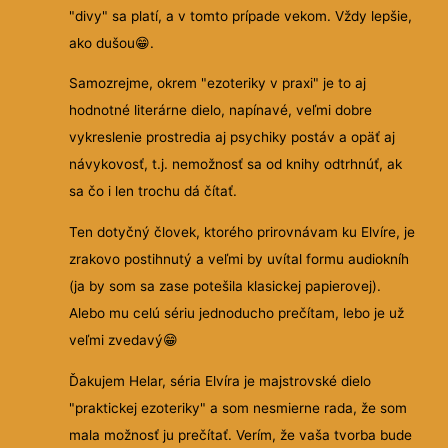
"divy" sa platí, a v tomto prípade vekom. Vždy lepšie,
ako dušou😁.
Samozrejme, okrem "ezoteriky v praxi" je to aj
hodnotné literárne dielo, napínavé, veľmi dobre
vykreslenie prostredia aj psychiky postáv a opäť aj
návykovosť, t.j. nemožnosť sa od knihy odtrhnúť, ak
sa čo i len trochu dá čítať.
Ten dotyčný človek, ktorého prirovnávam ku Elvíre, je
zrakovo postihnutý a veľmi by uvítal formu audiokníh
(ja by som sa zase potešila klasickej papierovej).
Alebo mu celú sériu jednoducho prečítam, lebo je už
veľmi zvedavý😁
Ďakujem Helar, séria Elvíra je majstrovské dielo
"praktickej ezoteriky" a som nesmierne rada, že som
mala možnosť ju prečítať. Verím, že vaša tvorba bude