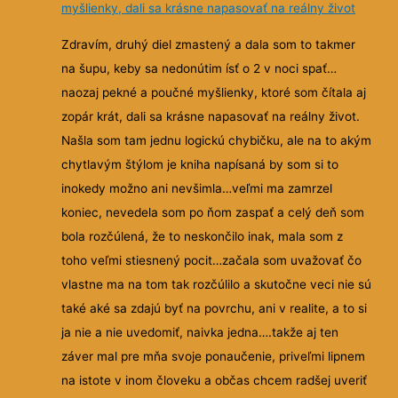
myšlienky, dali sa krásne napasovať na reálny život
Zdravím, druhý diel zmastený a dala som to takmer
na šupu, keby sa nedonútim ísť o 2 v noci spať…
naozaj pekné a poučné myšlienky, ktoré som čítala aj
zopár krát, dali sa krásne
napasovať na reálny život.
Našla som tam jednu logickú chybičku, ale na to akým
chytlavým štýlom je kniha napísaná by som si to
inokedy možno ani nevšimla…veľmi ma zamrzel
koniec, nevedela som po ňom zaspať a celý deň som
bola rozčúlená, že to neskončilo inak, mala som z
toho veľmi stiesnený pocit…začala som uvažovať čo
vlastne ma na tom tak rozčúlilo a skutočne veci nie sú
také aké sa zdajú byť na povrchu, ani v realite, a to si
ja nie a nie uvedomiť, naivka jedna….takže aj ten
záver mal pre mňa svoje ponaučenie, priveľmi lipnem
na istote v inom človeku a občas chcem radšej uveriť