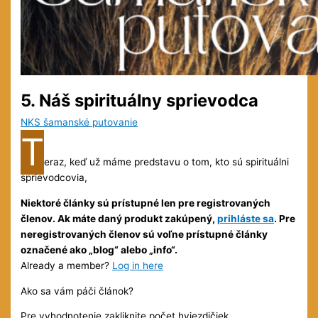
5. Náš spirituálny sprievodca
NKS šamanské putovanie
T
(
)
eraz, keď už máme predstavu o tom, kto sú spirituálni
sprievodcovia,
Niektoré články sú prístupné len pre registrovaných
členov. Ak máte daný produkt zakúpený,
prihláste sa
. Pre
neregistrovaných členov sú voľne prístupné články
označené ako „blog“ alebo „info“.
Already a member?
Log in here
Ako sa vám páči článok?
Pre vyhodnotenie zakliknite počet hviezdičiek.