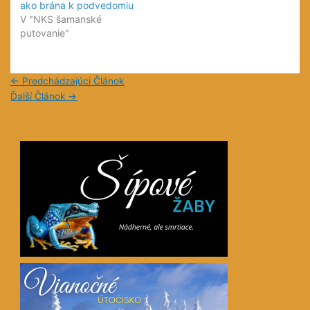
ako brána k podvedomiu
V "NKS šamanské
putovanie"
←
Predchádzajúci Článok
Ďalší Článok
→