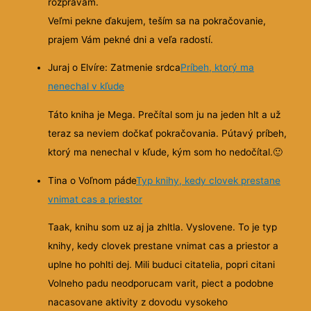
rozprávam.
Veľmi pekne ďakujem, teším sa na pokračovanie,
prajem Vám pekné dni a veľa radostí.
Juraj o Elvíre: Zatmenie srdca
Príbeh, ktorý ma
nenechal v kľude
Táto kniha je Mega. Prečítal som ju na jeden hlt a už
teraz sa neviem dočkať pokračovania. Pútavý príbeh,
ktorý ma nenechal v kľude, kým som ho nedočítal.
🙂
Tina o Voľnom páde
Typ knihy, kedy clovek prestane
vnimat cas a priestor
Taak, knihu som uz aj ja zhltla. Vyslovene. To je typ
knihy, kedy clovek prestane vnimat cas a priestor a
uplne ho pohlti dej. Mili buduci citatelia, popri citani
Volneho padu neodporucam varit, piect a podobne
nacasovane aktivity z dovodu vysokeho