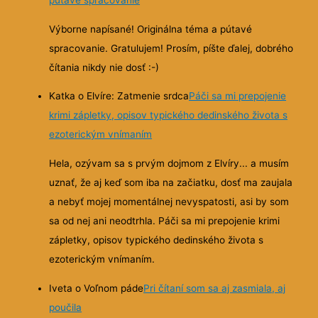
Výborne napísané! Originálna téma a pútavé
spracovanie. Gratulujem! Prosím, píšte ďalej, dobrého
čítania nikdy nie dosť :-)
Katka o Elvíre: Zatmenie srdca
Páči sa mi prepojenie
krimi zápletky, opisov typického dedinského života s
ezoterickým vnímaním
Hela, ozývam sa s prvým dojmom z Elvíry... a musím
uznať, že aj keď som iba na začiatku, dosť ma zaujala
a nebyť mojej momentálnej nevyspatosti, asi by som
sa od nej ani neodtrhla. Páči sa mi prepojenie krimi
zápletky, opisov typického dedinského života s
ezoterickým vnímaním.
Iveta o Voľnom páde
Pri čítaní som sa aj zasmiala, aj
poučila