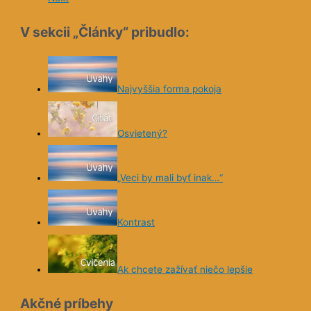
V sekcii „Články“ pribudlo:
Najvyššia forma pokoja
Osvietený?
„Veci by mali byť inak…“
Kontrast
Ak chcete zažívať niečo lepšie
Akčné príbehy