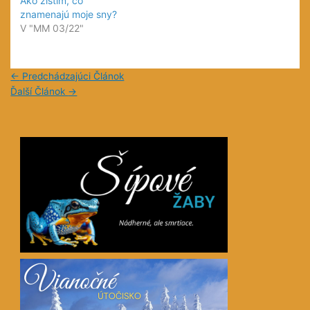
Ako zistím, čo
znamenajú moje sny?
V "MM 03/22"
←
Predchádzajúci Článok
Ďalší Článok
→