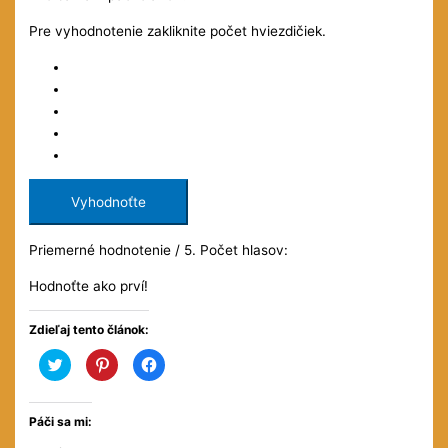
Pre vyhodnotenie zakliknite počet hviezdičiek.
Vyhodnoťte
Priemerné hodnotenie
/ 5. Počet hlasov:
Hodnoťte ako prví!
Zdieľaj tento článok:
Kliknite
Kliknite
Kliknite
pre
pre
pre
zdieľanie
zdieľanie
zdieľanie
na
na
na
službe
službe
Facebooku(Otvorí
Twitter(Otvorí
Pinterest(Otvorí
sa
Páči sa mi:
sa
sa
v
v
v
novom