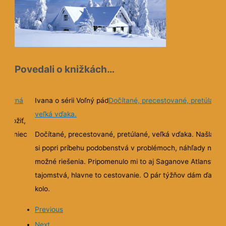
Povedali o knižkách…
ež bežná
Ivana o sérii Voľný pád
Dočítané, precestované, pretúlané,
veľká vďaka.
odložiť,
že koniec
Dočítané, precestované, pretúlané, veľká vďaka. Našla s
el.
si popri príbehu podobenstvá v problémoch, náhľady na

.
možné riešenia. Pripomenulo mi to aj Saganove Atlanstké
tajomstvá, hlavne to cestovanie. O pár týžňov dám ďalšie
kolo.
Previous
Next