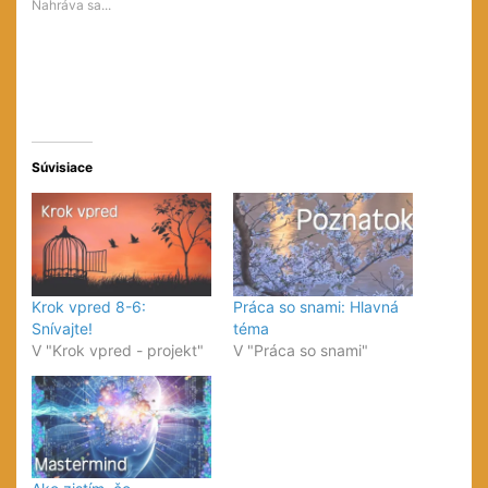
Nahráva sa...
novom
novom
okne)
okne)
okne)
Súvisiace
Krok vpred 8-6:
Práca so snami: Hlavná
Snívajte!
téma
V "Krok vpred - projekt"
V "Práca so snami"