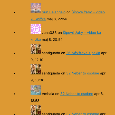
Sun Belangelo
on
Šípové žaby – video
ku knižke
máj 8, 22:56
zuna333
on
Šípové žaby – video ku
knižke
máj 8, 20:54
santiguada
on
26 Návšteva z pekla
apr
9, 12:10
santiguada
on
32 Neber to osobne
apr
9, 10:36
Ambala
on
32 Neber to osobne
apr 8,
18:58
santiguada
on
32 Neber to osobne
apr