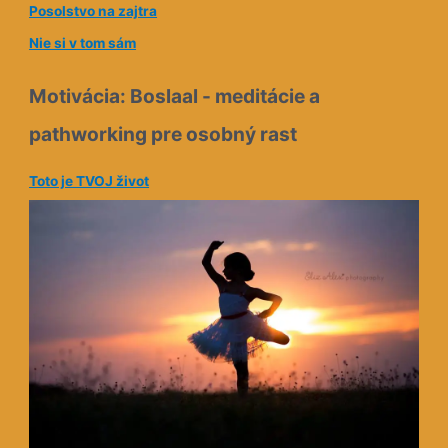
Posolstvo na zajtra
Nie si v tom sám
Motivácia: Boslaal - meditácie a
pathworking pre osobný rast
Toto je TVOJ život