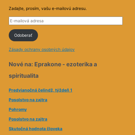
Zadajte, prosím, vašu e-mailovú adresu.
E
-
Odoberať
m
a
Zásady ochrany osobných údajov
i
l
Nové na: Eprakone - ezoterika a
o
spiritualita
v
á
Predvianočná čelindž, týždeň 1
a
Posolstvo na zajtra
d
Pohromy
r
e
Posolstvo na zajtra
s
Skutočná hodnota človeka
a