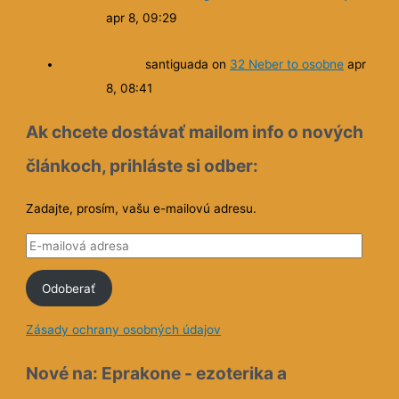
apr 8, 09:29
santiguada
on
32 Neber to osobne
apr
8, 08:41
Ak chcete dostávať mailom info o nových
článkoch, prihláste si odber:
Zadajte, prosím, vašu e-mailovú adresu.
E
-
Odoberať
m
a
Zásady ochrany osobných údajov
i
l
Nové na: Eprakone - ezoterika a
o