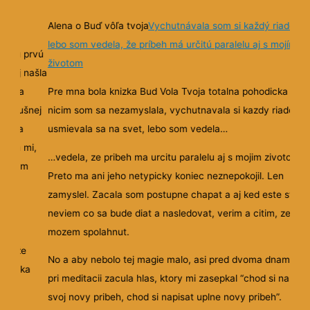
Alena o Buď vôľa tvoja
Vychutnávala som si každý riadok,
lebo som vedela, že príbeh má určitú paralelu aj s mojím
tvoju prvú
životom
v nej našla
aní na
Pre mna bola knizka Bud Vola Tvoja totalna pohodicka a n
j výbušnej
nicim som sa nezamyslala, vychutnavala si kazdy riadok a
hádza
usmievala sa na svet, lebo som vedela…
či sa mi,
…vedela, ze pribeh ma urcitu paralelu aj s mojim zivotom.
ľudským
Preto ma ani jeho netypicky koniec neznepokojil. Len
zamyslel. Zacala som postupne chapat a aj ked este stale
neviem co sa bude diat a nasledovat, verim a citim, ze sa
si
mozem spolahnut.
ím, že
No a aby nebolo tej magie malo, asi pred dvoma dnami so
 ponúka
pri meditacii zacula hlas, ktory mi zasepkal “chod si napisa
.
svoj novy pribeh, chod si napisat uplne novy pribeh”.