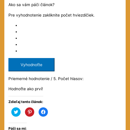
Ako sa vám páči článok?
Pre vyhodnotenie zakliknite počet hviezdičiek.
Vyhodnoťte
Priemerné hodnotenie
/ 5. Počet hlasov:
Hodnoťte ako prví!
Zdieľaj tento článok:
Kliknite
Kliknite
Kliknite
pre
pre
pre
zdieľanie
zdieľanie
zdieľanie
na
na
na
službe
službe
Facebooku(Otvorí
Twitter(Otvorí
Pinterest(Otvorí
sa
Páči sa mi: