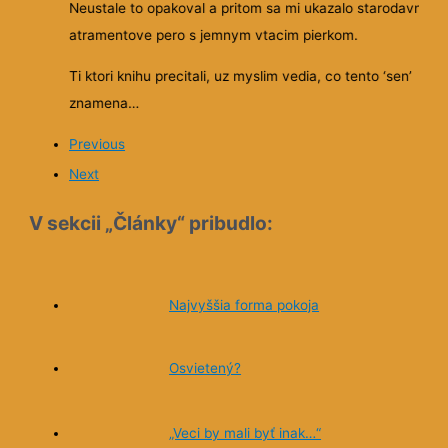
Neustale to opakoval a pritom sa mi ukazalo starodavne
atramentove pero s jemnym vtacim pierkom.
Ti ktori knihu precitali, uz myslim vedia, co tento ‘sen’
znamena…
Previous
Next
V sekcii „Články“ pribudlo:
Najvyššia forma pokoja
Osvietený?
„Veci by mali byť inak…“