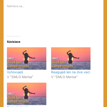
sa
sa
v
v
v
novom
Nahráva sa...
novom
novom
okne)
okne)
okne)
Súvisiace
Vyhovuješ
Reaguješ len na dve veci
V "SMLG Marisa"
V "SMLG Marisa"