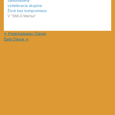
Samoriadená
vzdelávacia skupina
Život bez kompromisov
V "SMLG Marisa"
←
Predchádzajúci Článok
Ďalší Článok
→