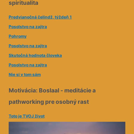
spiritualita
v
á
Predvianočná čelindž, týždeň 1
a
Posolstvo na zajtra
d
Pohromy
r
e
Posolstvo na zajtra
s
Skutočná hodnota človeka
a
Posolstvo na zajtra
Nie si v tom sám
Motivácia: Boslaal - meditácie a
pathworking pre osobný rast
Toto je TVOJ život