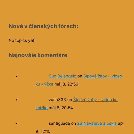
Nové v členských fórach:
No topics yet!
Najnovšie komentáre
Sun Belangelo
on
Šípové žaby – video
ku knižke
máj 8, 22:56
zuna333
on
Šípové žaby – video ku
knižke
máj 8, 20:54
santiguada
on
26 Návšteva z pekla
apr
9, 12:10