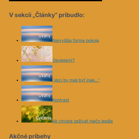
V sekcii „Články“ pribudlo:
Najvyššia forma pokoja
Osvietený?
„Veci by mali byť inak…“
Kontrast
Ak chcete zažívať niečo lepšie
Akčné príbehy