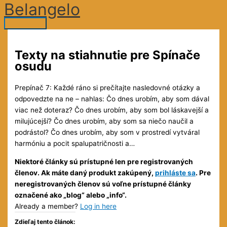
Belangelo
Preskočiť
na
Hlavné
obsah
Menu
Texty na stiahnutie pre Spínače
osudu
Prepínač 7: Každé ráno si prečítajte nasledovné otázky a
odpovedzte na ne – nahlas: Čo dnes urobím, aby som dával
viac než doteraz? Čo dnes urobím, aby som bol láskavejší a
milujúcejší? Čo dnes urobím, aby som sa niečo naučil a
podrástol? Čo dnes urobím, aby som v prostredí vytváral
harmóniu a pocit spalupatričnosti a…
Niektoré články sú prístupné len pre registrovaných
členov. Ak máte daný produkt zakúpený,
prihláste sa
. Pre
neregistrovaných členov sú voľne prístupné články
označené ako „blog“ alebo „info“.
Already a member?
Log in here
Zdieľaj tento článok: