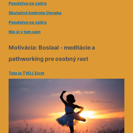
e
Posolstvo na zajtra
s
Skutočná hodnota človeka
a
Posolstvo na zajtra
Nie si v tom sám
Motivácia: Boslaal - meditácie a
pathworking pre osobný rast
Toto je TVOJ život