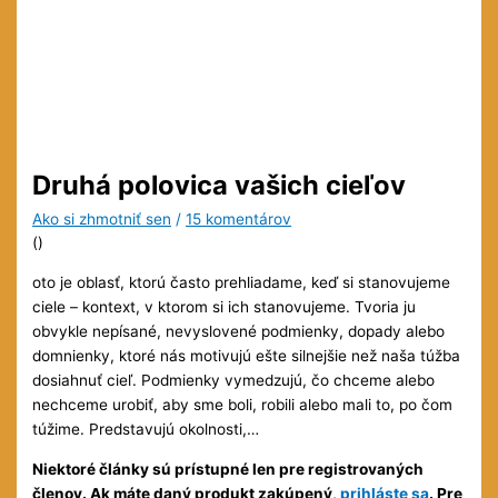
Druhá polovica vašich cieľov
Ako si zhmotniť sen
/
15 komentárov
(
)
oto je oblasť, ktorú často prehliadame, keď si stanovujeme
ciele – kontext, v ktorom si ich stanovujeme. Tvoria ju
obvykle nepísané, nevyslovené podmienky, dopady alebo
domnienky, ktoré nás motivujú ešte silnejšie než naša túžba
dosiahnuť cieľ. Podmienky vymedzujú, čo chceme alebo
nechceme urobiť, aby sme boli, robili alebo mali to, po čom
túžime. Predstavujú okolnosti,…
Niektoré články sú prístupné len pre registrovaných
členov. Ak máte daný produkt zakúpený,
prihláste sa
. Pre