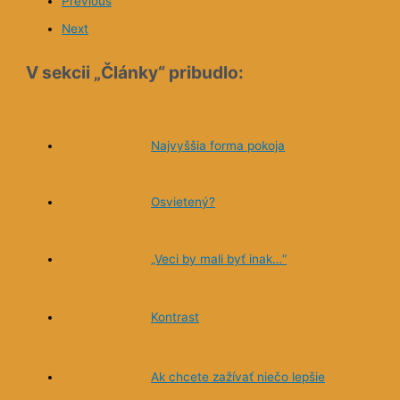
Previous
Next
V sekcii „Články“ pribudlo:
Najvyššia forma pokoja
Osvietený?
„Veci by mali byť inak…“
Kontrast
Ak chcete zažívať niečo lepšie