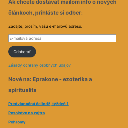
Ak chcete dostávať mailom info o nových
článkoch, prihláste si odber:
Zadajte, prosím, vašu e-mailovú adresu.
E
-
Odoberať
m
a
Zásady ochrany osobných údajov
i
l
Nové na: Eprakone - ezoterika a
o
spiritualita
v
á
Predvianočná čelindž, týždeň 1
a
Posolstvo na zajtra
d
Pohromy
r