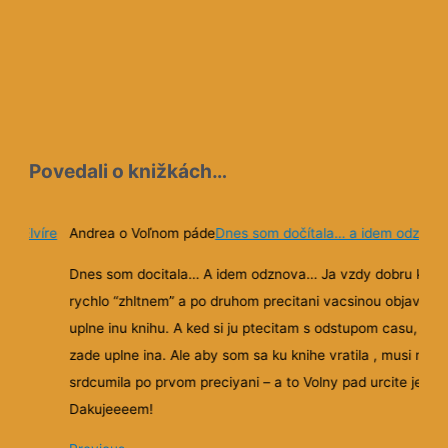
Povedali o knižkách…
 v Elvíre
Andrea o Voľnom páde
Dnes som dočítala… a idem odznov
Dnes som docitala… A idem odznova… Ja vzdy dobru knih
rychlo “zhltnem” a po druhom precitani vacsinou objavim
uplne inu knihu. A ked si ju ptecitam s odstupom casu, tak 
zade uplne ina. Ale aby som sa ku knihe vratila , musi mi b
srdcumila po prvom preciyani – a to Volny pad urcite je.
Dakujeeeem!