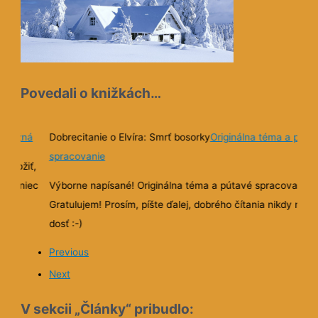
Povedali o knižkách…
ež bežná
Dobrecitanie o Elvíra: Smrť bosorky
Originálna téma a púta
spracovanie
odložiť,
že koniec
Výborne napísané! Originálna téma a pútavé spracovanie.
el.
Gratulujem! Prosím, píšte ďalej, dobrého čítania nikdy nie

.
dosť :-)
Previous
Next
V sekcii „Články“ pribudlo: