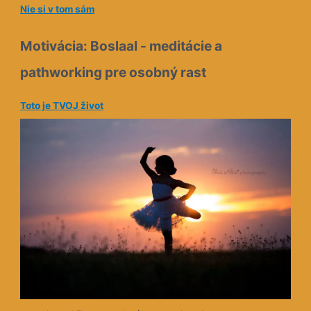
Nie si v tom sám
Motivácia: Boslaal - meditácie a
pathworking pre osobný rast
Toto je TVOJ život