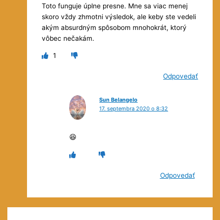
Toto funguje úplne presne. Mne sa viac menej
skoro vždy zhmotni výsledok, ale keby ste vedeli
akým absurdným spôsobom mnohokrát, ktorý
vôbec nečakám.
1
Odpovedať
Sun Belangelo
17. septembra 2020 o 8:32
😆
Odpovedať