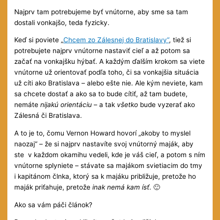
Najprv tam potrebujeme byť vnútorne, aby sme sa tam
dostali vonkajšo, teda fyzicky.
Keď si poviete „
Chcem zo Zálesnej do Bratislavy“
, tiež si
potrebujete najprv vnútorne nastaviť cieľ a až potom sa
začať na vonkajšku hýbať. A každým ďalším krokom sa viete
vnútorne už orientovať podľa toho, či sa vonkajšia situácia
už cíti ako Bratislava – alebo ešte nie. Ale kým neviete, kam
sa chcete dostať a ako sa to bude cítiť, až tam budete,
nemáte
nijakú orientáciu
– a tak
všetko
bude vyzerať ako
Zálesná či Bratislava.
A to je to, čomu Vernon Howard hovorí „akoby to myslel
naozaj“ – že si najprv nastavíte svoj vnútorný maják, aby
ste v každom okamihu vedeli, kde je váš cieľ, a potom s ním
vnútorne splyniete – stávate sa majákom svietiacim do tmy
i kapitánom člnka, ktorý sa k majáku približuje, pretože ho
maják priťahuje, pretože
inak nemá kam ísť
. 🙂
Ako sa vám páči článok?