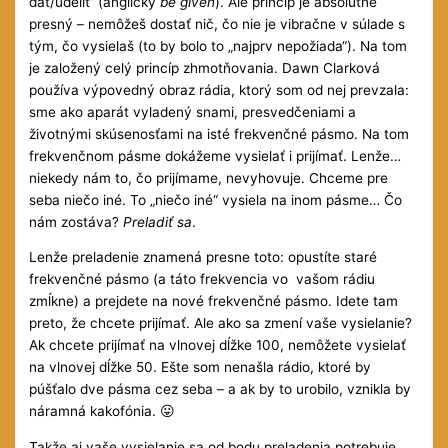
dať/udeliť“ (anglicky
be given
). Ale princíp je absolútne
presný – nemôžeš dostať nič, čo nie je vibračne v súlade s
tým, čo vysielaš (to by bolo to „najprv nepožiada“). Na tom
je založený celý princíp zhmotňovania. Dawn Clarková
používa výpovedný obraz rádia, ktorý som od nej prevzala:
sme ako aparát vyladený snami, presvedčeniami a
životnými skúsenosťami na isté frekvenčné pásmo. Na tom
frekvenčnom pásme dokážeme vysielať i prijímať. Lenže…
niekedy nám to, čo prijímame, nevyhovuje. Chceme pre
seba niečo iné. To „niečo iné“ vysiela na inom pásme… Čo
nám zostáva?
Preladiť sa
.
Lenže preladenie znamená presne toto: opustíte staré
frekvenčné pásmo (a táto frekvencia vo vašom rádiu
zmĺkne) a prejdete na nové frekvenčné pásmo. Idete tam
preto, že chcete prijímať. Ale ako sa zmení vaše vysielanie?
Ak chcete prijímať na vlnovej dĺžke 100, nemôžete vysielať
na vlnovej dĺžke 50. Ešte som nenašla rádio, ktoré by
púšťalo dve pásma cez seba – a ak by to urobilo, vznikla by
náramná kakofónia. 😛
Takže aj vaše vysielanie sa od bodu preladenia potrebuje