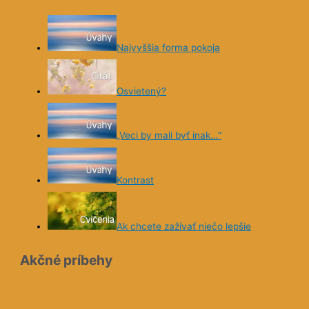
Najvyššia forma pokoja
Osvietený?
„Veci by mali byť inak…“
Kontrast
Ak chcete zažívať niečo lepšie
Akčné príbehy