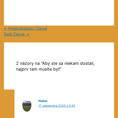
←
Predchádzajúci Článok
Ďalší Článok
→
2 názory na “Aby ste sa niekam dostali,
najprv tam musíte byť”
Nadan
17. septembra 2020 o 0:45