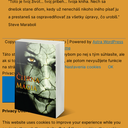
“Toto je tvoj život… tvoj príbeh… tvoja kniha. Nech sa
dnešok stane dňom, kedy už nenecháš nikoho iného písať ju
a prestaneš sa ospravedlňovať za všetky úpravy, čo urobíš.”
Steve Maraboli
Copyright © 2026 Sun
Belangelo
| Powered by
Astra WordPress
Theme
Táto stránka používa cookies. Pohybom po nej s tým súhlasíte, ale
ak si to neželáte, môžete to zrušiť, ale potom nevyužijete funkcie
na stránke (napr. čítanie kníh).
Nastavenia cookies
OK
Privacy & Cookies Policy
Close
Privacy Overview
This website uses cookies to improve your experience while you