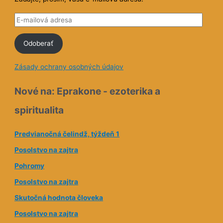
E
-
Odoberať
m
a
Zásady ochrany osobných údajov
i
l
Nové na: Eprakone - ezoterika a
o
spiritualita
v
á
Predvianočná čelindž, týždeň 1
a
Posolstvo na zajtra
d
Pohromy
r
e
Posolstvo na zajtra
s
Skutočná hodnota človeka
a
Posolstvo na zajtra