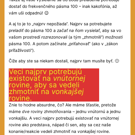
dostať do frekvenčného pásma 100 – inak kakofónia, až
vám uši odpadnú! 😉
A aj to je to „najprv nepožiada“. Najprv sa potrebujete
preladiť
do pásma 100 a
začať na ňom vysielať
, aby sa vo
vašom prostredí
rozrezonovali
(a tým „zhmotnili“)
možnosti
pásma 100. A potom začínate „priťahovať“ (ako v „zákon
príťažlivosti“).
Čiže aby ste sa niekam dostali, najprv tam musíte byť. 🙂
Veci najprv potrebujú
existovať na
vnútornej
rovine, aby sa vedeli
zhmotniť na
vonkajšej
rovine.
Znie to hodne absurdne, čo? Ale máme šťastie, pretože
máme
dve
roviny zhmotňovania – jednu vnútornú a jednu
vonkajšiu. A veci najprv potrebujú existovať na
vnútornej
rovine ako predstava, nápad či sen, aby sa cez naše
konanie/reakcie vedeli zhmotniť na
vonkajšej
rovine.