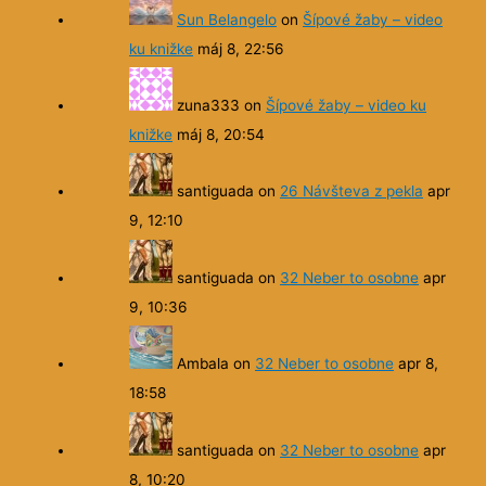
Sun Belangelo
on
Šípové žaby – video
ku knižke
máj 8, 22:56
zuna333
on
Šípové žaby – video ku
knižke
máj 8, 20:54
santiguada
on
26 Návšteva z pekla
apr
9, 12:10
santiguada
on
32 Neber to osobne
apr
9, 10:36
Ambala
on
32 Neber to osobne
apr 8,
18:58
santiguada
on
32 Neber to osobne
apr
8, 10:20