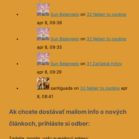
Sun Belangelo
on
32 Neber to osobne
apr 8, 09:38
Sun Belangelo
on
32 Neber to osobne
apr 8, 09:35
Sun Belangelo
on
31 Začiatok hrôzy
apr 8, 09:29
santiguada
on
32 Neber to osobne
apr
8, 08:41
Ak chcete dostávať mailom info o nových
článkoch, prihláste si odber:
Zadajte, prosím, vašu e-mailovú adresu.