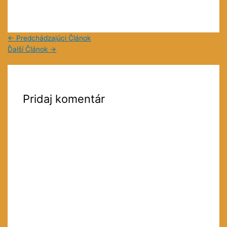
←
Predchádzajúci Článok
Ďalší Článok
→
Pridaj komentár