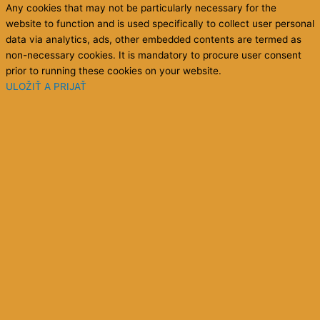
This website uses cookies to improve your experience while you
navigate through the website. Out of these cookies, the cookies
that are categorized as necessary are stored on your browser as
they are as essential for the working of basic functionalities of the
website. We also use third-party cookies that help us analyze and
understand how you use this website. These cookies will be stored
in your browser only with your consent. You also have the option
to opt-out of these cookies. But opting out of some of these
cookies may have an effect on your browsing experience.
Necessary
Necessary
Vždy zapnuté
Necessary cookies are absolutely essential for the website to
function properly. This category only includes cookies that
ensures basic functionalities and security features of the website.
These cookies do not store any personal information.
Non-necessary
Non-necessary
Any cookies that may not be particularly necessary for the
website to function and is used specifically to collect user personal