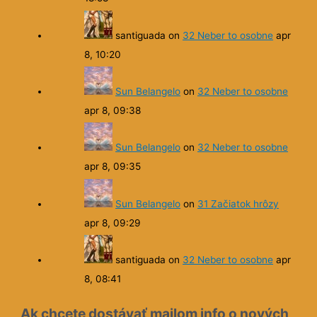
Sun Belangelo
on
Šípové žaby – video
ku knižke
máj 8, 22:56
zuna333
on
Šípové žaby – video ku
knižke
máj 8, 20:54
santiguada
on
26 Návšteva z pekla
apr
9, 12:10
santiguada
on
32 Neber to osobne
apr
9, 10:36
Ambala
on
32 Neber to osobne
apr 8,
18:58
santiguada
on
32 Neber to osobne
apr