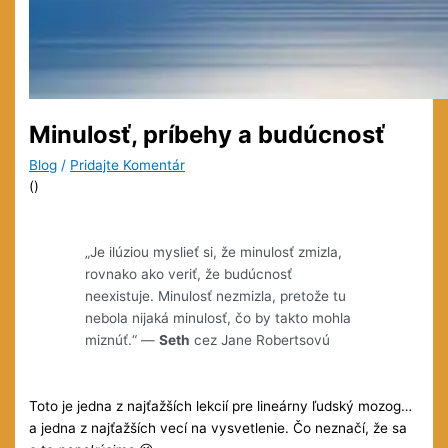
Minulosť, príbehy a budúcnosť
Blog
/
Pridajte Komentár
(
)
„Je ilúziou myslieť si, že minulosť zmizla,
rovnako ako veriť, že budúcnosť
neexistuje. Minulosť nezmizla, pretože tu
nebola nijaká minulosť, čo by takto mohla
miznúť.“ —
Seth
cez Jane Robertsovú
Toto je jedna z najťažších lekcií pre lineárny ľudský mozog…
a jedna z najťažších vecí na vysvetlenie. Čo neznačí, že sa