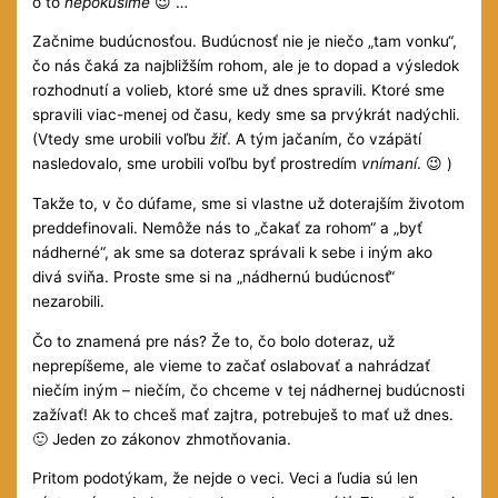
o to
nepokúsime
😉 …
Začnime budúcnosťou. Budúcnosť nie je niečo „tam vonku“,
čo nás čaká za najbližším rohom, ale je to dopad a výsledok
rozhodnutí a volieb, ktoré sme už dnes spravili. Ktoré sme
spravili viac-menej od času, kedy sme sa prvýkrát nadýchli.
(Vtedy sme urobili voľbu
žiť
. A tým jačaním, čo vzápätí
nasledovalo, sme urobili voľbu byť prostredím
vnímaní
. 😉 )
Takže to, v čo dúfame, sme si vlastne už doterajším životom
preddefinovali. Nemôže nás to „čakať za rohom“ a „byť
nádherné“, ak sme sa doteraz správali k sebe i iným ako
divá sviňa. Proste sme si na „nádhernú budúcnosť“
nezarobili.
Čo to znamená pre nás? Že to, čo bolo doteraz, už
neprepíšeme, ale vieme to začať oslabovať a nahrádzať
niečím iným – niečím, čo chceme v tej nádhernej budúcnosti
zažívať! Ak to chceš mať zajtra, potrebuješ to mať už dnes.
🙂 Jeden zo zákonov zhmotňovania.
Pritom podotýkam, že nejde o veci. Veci a ľudia sú len