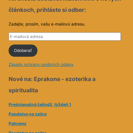
8, 10:20
Sun Belangelo
on
32 Neber to osobne
apr 8, 09:38
Sun Belangelo
on
32 Neber to osobne
apr 8, 09:35
Sun Belangelo
on
31 Začiatok hrôzy
apr 8, 09:29
santiguada
on
32 Neber to osobne
apr
8, 08:41
Ak chcete dostávať mailom info o nových
článkoch, prihláste si odber: