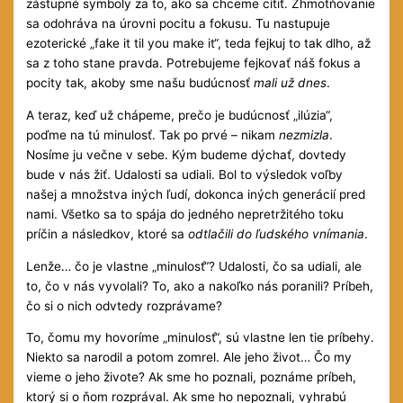
zástupné symboly za to, ako sa chceme cítiť. Zhmotňovanie
sa odohráva na úrovni pocitu a fokusu. Tu nastupuje
ezoterické „fake it til you make it“, teda fejkuj to tak dlho, až
sa z toho stane pravda. Potrebujeme fejkovať náš fokus a
pocity tak, akoby sme našu budúcnosť
mali už dnes
.
A teraz, keď už chápeme, prečo je budúcnosť „ilúzia“,
poďme na tú minulosť. Tak po prvé – nikam
nezmizla
.
Nosíme ju večne v sebe. Kým budeme dýchať, dovtedy
bude v nás žiť. Udalosti sa udiali. Bol to výsledok voľby
našej a množstva iných ľudí, dokonca iných generácií pred
nami. Všetko sa to spája do jedného nepretržitého toku
príčin a následkov, ktoré sa
odtlačili do ľudského vnímania
.
Lenže… čo je vlastne „minulosť“? Udalosti, čo sa udiali, ale
to, čo v nás vyvolali? To, ako a nakoľko nás poranili? Príbeh,
čo si o nich odvtedy rozprávame?
To, čomu my hovoríme „minulosť“, sú vlastne len tie príbehy.
Niekto sa narodil a potom zomrel. Ale jeho život… Čo my
vieme o jeho živote? Ak sme ho poznali, poznáme príbeh,
ktorý si o ňom rozprával. Ak sme ho nepoznali, vyhrabú