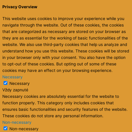
“Toto je tvoj život… tvoj príbeh… tvoja kniha. Nech sa
dnešok stane dňom, kedy už nenecháš nikoho iného písať ju
a prestaneš sa ospravedlňovať za všetky úpravy, čo urobíš.”
Steve Maraboli
Copyright © 2026 Sun
Belangelo
| Powered by
Astra WordPress
Theme
Táto stránka používa cookies. Pohybom po nej s tým súhlasíte, ale
ak si to neželáte, môžete to zrušiť, ale potom nevyužijete funkcie
na stránke (napr. čítanie kníh).
Nastavenia cookies
OK
Privacy & Cookies Policy
Close
Privacy Overview