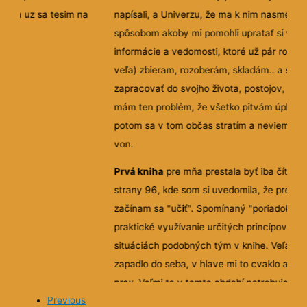
im na
napísali, a Univerzu, že ma k nim nasmeroval. Svojím
spôsobom akoby mi pomohli upratať si v hlave rôzne
informácie a vedomosti, ktoré už pár rokov (nie zase tak
veľa) zbieram, rozoberám, skladám.. a snažím sa ich nejak
zapracovať do svojho života, postojov, názorov... Osobne
mám ten problém, že všetko pitvám úplne dopodrobna,
potom sa v tom občas stratím a neviem, ako z toho celého
von.
Prvá kniha
pre mňa prestala byť iba čítaním niekde okolo
strany 96, kde som si uvedomila, že prestávam čítať a
začínam sa "učiť". Spomínaný "poriadok v hlave" prináša
praktické využívanie určitých princípov v bežnom živote v
situáciách podobných tým v knihe. Veľa vecí mi akosi
zapadlo do seba, v hlave mi to cvaklo a teória sa mení na
prax. Veľmi to v tomto období potrebujem, lebo niekedy
mávam pocit pripomínajúci názov Baričákovej knihy Minút