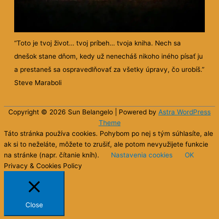
Posolstvo na zajtra
Nie si v tom sám
Motivácia: Boslaal - meditácie a
pathworking pre osobný rast
Toto je TVOJ život