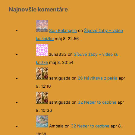
Nové v členských fórach:
No topics yet!
Najnovšie komentáre