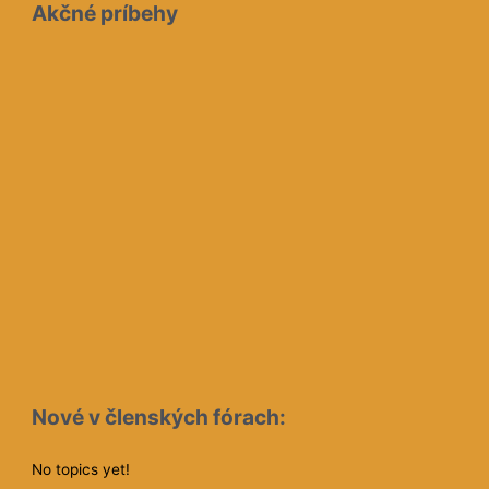
V sekcii „Články“ pribudlo:
Najvyššia forma pokoja
Osvietený?
„Veci by mali byť inak…“
Kontrast
Ak chcete zažívať niečo lepšie
Akčné príbehy