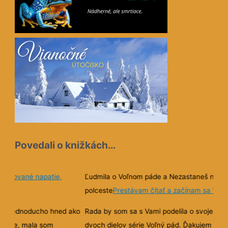
Povedali o knižkách…
tie,
Ľudmila o Voľnom páde a Nezastaneš na
polceste
Prestávam čítať a začínam sa "učiť"
 hned ako
Rada by som sa s Vami podelila o svoje dojmy z prvých
om
dvoch dielov série Voľný pád. Ďakujem Vám, že ste ich