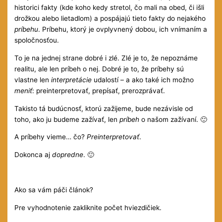
historici fakty (kde koho kedy stretol, čo mali na obed, či išli
drožkou alebo lietadlom) a pospájajú tieto fakty do nejakého
príbehu
. Príbehu, ktorý je ovplyvnený dobou, ich vnímaním a
spoločnosťou.
To je na jednej strane dobré i zlé. Zlé je to, že nepoznáme
realitu, ale len príbeh o nej. Dobré je to, že príbehy sú
vlastne len
interpretácie
udalostí – a ako také ich možno
meniť
: preinterpretovať, prepísať, prerozprávať.
Takisto tá budúcnosť, ktorú zažijeme, bude nezávisle od
toho, ako ju budeme zažívať, len
príbeh
o našom zažívaní. 🙂
A príbehy vieme… čo?
Preinterpretovať
.
Dokonca aj
dopredne
. 🙂
Ako sa vám páči článok?
Pre vyhodnotenie zakliknite počet hviezdičiek.