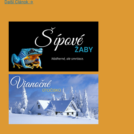
Ďalší Článok
→