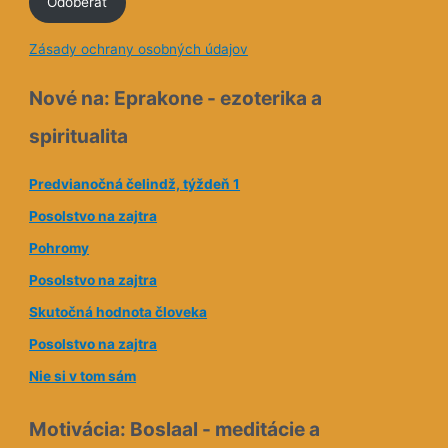
Odoberať
m
a
Zásady ochrany osobných údajov
i
l
Nové na: Eprakone - ezoterika a
o
spiritualita
v
á
Predvianočná čelindž, týždeň 1
a
Posolstvo na zajtra
d
Pohromy
r
e
Posolstvo na zajtra
s
Skutočná hodnota človeka
a
Posolstvo na zajtra
Nie si v tom sám
Motivácia: Boslaal - meditácie a