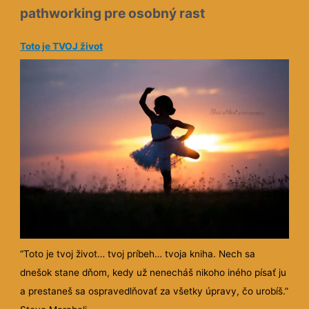
pathworking pre osobný rast
Toto je TVOJ život
“Toto je tvoj život… tvoj príbeh… tvoja kniha. Nech sa
dnešok stane dňom, kedy už nenecháš nikoho iného písať ju
a prestaneš sa ospravedlňovať za všetky úpravy, čo urobíš.”