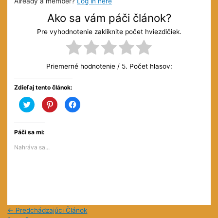
Already a member?
Log in here
Ako sa vám páči článok?
Pre vyhodnotenie zakliknite počet hviezdičiek.
Priemerné hodnotenie
/ 5. Počet hlasov:
Zdieľaj tento článok:
Kliknite
Kliknite
Kliknite
pre
pre
pre
zdieľanie
zdieľanie
zdieľanie
na
na
na
službe
službe
Facebooku(Otvorí
Twitter(Otvorí
Pinterest(Otvorí
sa
Páči sa mi:
sa
sa
v
v
v
novom
Nahráva sa...
novom
novom
okne)
okne)
okne)
←
Predchádzajúci Článok