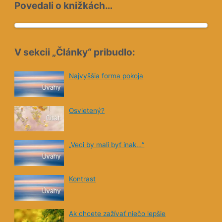
Povedali o knižkách…
V sekcii „Články“ pribudlo:
Najvyššia forma pokoja
Osvietený?
„Veci by mali byť inak…“
Kontrast
Ak chcete zažívať niečo lepšie