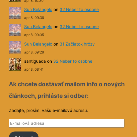
apr 8, 10:20
Sun Belangelo
on
32 Neber to osobne
apr 8, 09:38
Sun Belangelo
on
32 Neber to osobne
apr 8, 09:35
Sun Belangelo
on
31 Začiatok hrôzy
apr 8, 09:29
santiguada
on
32 Neber to osobne
apr 8, 08:41
Ak chcete dostávať mailom info o nových
článkoch, prihláste si odber:
Zadajte, prosím, vašu e-mailovú adresu.
E
-