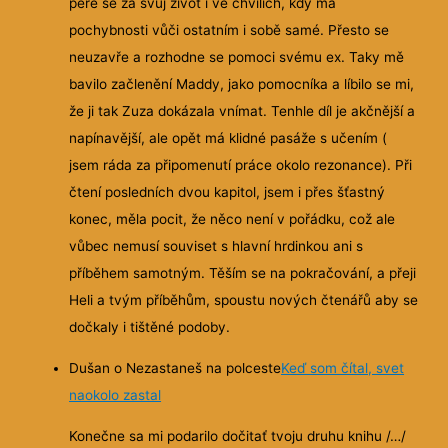
pere se za svůj život i ve chvílích, kdy má
pochybnosti vůči ostatním i sobě samé. Přesto se
neuzavře a rozhodne se pomoci svému ex. Taky mě
bavilo začlenění Maddy, jako pomocníka a líbilo se mi,
že ji tak Zuza dokázala vnímat. Tenhle díl je akčnější a
napínavější, ale opět má klidné pasáže s učením (
jsem ráda za připomenutí práce okolo rezonance). Při
čtení posledních dvou kapitol, jsem i přes šťastný
konec, měla pocit, že něco není v pořádku, což ale
vůbec nemusí souviset s hlavní hrdinkou ani s
příběhem samotným. Těším se na pokračování, a přeji
Heli a tvým příběhům, spoustu nových čtenářů aby se
dočkaly i tištěné podoby.
Dušan o Nezastaneš na polceste
Keď som čítal, svet
naokolo zastal
Konečne sa mi podarilo dočitať tvoju druhu knihu /…/