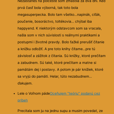
Nezastaneš na polceste som zmastila za dva dni. Keď
prvá časť bola výborná, tak toto bola
megasuperpecka. Bolo tam všetko…napinák, ciťák,
poučenie, bosoráctvo, toltékovia… chýbal iba
happyend. K niektorým odstavcom som sa vracala,
našla som v nich súvislosti s reálnymi praktikami a
postupmi i životné pravdy. Bolo ťažké prerušiť čítanie
a knižku odložiť. A pre toto knihy čítame…pre tú
závislosť a zážitok z čítania. Sú knižky, ktoré prečítam
a zabudnem. Sú také, ktoré prečítam a matne si
pamätám dej i postavy. A potom je pár knižiek, ktoré
sa vryjú do pamäti. Helar, túto nezabudnem…
ďakujem.
Lele o Voľnom páde
Oceňujem "teóriu" podanú cez
príbeh
Precitala som ju na jednu supu a musim povedat, ze