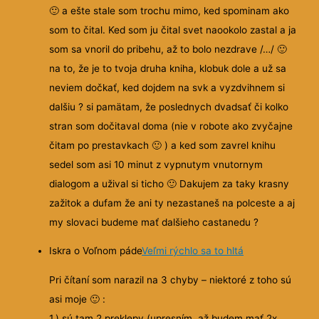
🙂
a ešte stale som trochu mimo, ked spominam ako
som to čital. Ked som ju čital svet naookolo zastal a ja
som sa vnoril do pribehu, až to bolo nezdrave /…/
🙂
na to, že je to
tvoja druha kniha, klobuk dole a už sa
neviem dočkať, ked dojdem na svk a vyzdvihnem si
dalšiu ? si pamätam, že poslednych dvadsať či kolko
stran som dočitaval doma (nie v robote ako zvyčajne
čitam po prestavkach
🙂
) a ked som zavrel knihu
sedel som asi 10 minut z vypnutym vnutornym
dialogom a užival si ticho
🙂
Dakujem za taky krasny
zažitok a dufam že ani ty nezastaneš na polceste a aj
my slovaci budeme mať dalšieho castanedu ?
Iskra o Voľnom páde
Veľmi rýchlo sa to hltá
Pri čítaní som narazil na 3 chyby – niektoré z toho sú
asi moje
🙂
:
1.) sú tam 2 preklepy (upresním, až budem mať 2x