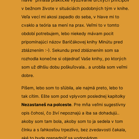
v bežnom živote v situáciách podobných tým v knihe.
Veľa vecí mi akosi zapadlo do seba, v hlave mi to
cvaklo a teória sa mení na prax. Veľmi to v tomto
období potrebujem, lebo niekedy mávam pocit
pripomínajúci názov Baričákovej knihy Minútu pred
zbláznením :-). Sekundu pred zbláznením som sa
rozhodla konečne si objednať Vaše knihy, po ktorých
som už dlhšiu dobu poškuľovala.. a urobila som veľmi
dobre.
Píšem, lebo som to sľúbila, ale najmä preto, lebo to
tak cítim. Ešte som pod vplyvom poslednej kapitolky
Nezastaneš na polceste
. Pre mňa veľmi sugestívny
opis čohosi, čo živí nepoznajú a iba sa dohadujú..
akoby som tam bola, akoby som to ja sedela v tom
člnku a s ľahkosťou trpezlivo, bez zvedavosti čakala,
aké to bude prepadnúť sa vodopádom..