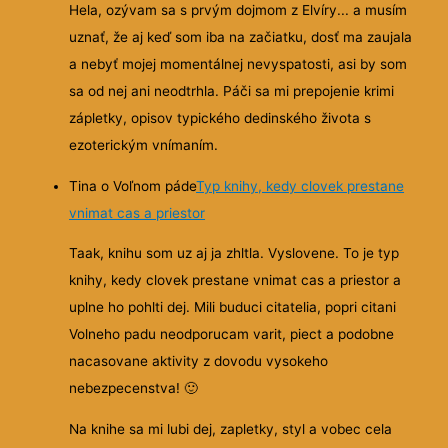
Hela, ozývam sa s prvým dojmom z Elvíry... a musím
uznať, že aj keď som iba na začiatku, dosť ma zaujala
a nebyť mojej momentálnej nevyspatosti, asi by som
sa od nej ani neodtrhla. Páči sa mi prepojenie krimi
zápletky, opisov typického dedinského života s
ezoterickým vnímaním.
Tina o Voľnom páde
Typ knihy, kedy clovek prestane
vnimat cas a priestor
Taak, knihu som uz aj ja zhltla. Vyslovene. To je typ
knihy, kedy clovek prestane vnimat cas a priestor a
uplne ho pohlti dej. Mili buduci citatelia, popri citani
Volneho padu neodporucam varit, piect a podobne
nacasovane aktivity z dovodu vysokeho
nebezpecenstva!
🙂
Na knihe sa mi lubi dej, zapletky, styl a vobec cela