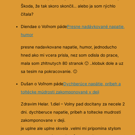
Škoda, že tak skoro skončil… alebo ja som rýchlo
čítala?
Diendae o Voľnom páde
Presne nadávkované napatie,
humor
presne nadavkovane napatie, humor, jednoducho
hned ako mi vcera prisla, nez som odisla do prace,
mala som zhltnutych 80 stranok
🙂
..klobuk dole a uz
sa tesim na pokracovanie.
🙂
Dušan o Voľnom páde
Dychberúce napätie, príbeh a
toltécke múdrosti zakomponované v deji
Zdravim Helar. 1.diel – Volny pad docitany za necele 2
dni. dychberuce napatie, pribeh a toltecke mudrosti
zakomponovane v deji.
je uplne ale uplne skvela .velmi mi pripomina stylom