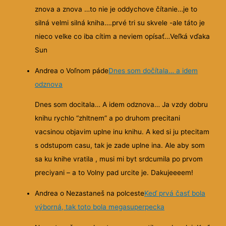
znova a znova …to nie je oddychove čítanie…je to
silná velmi silná kniha….prvé tri su skvele -ale táto je
nieco velke co iba cítim a neviem opísať…Veľká vďaka
Sun
Andrea o Voľnom páde
Dnes som dočítala… a idem
odznova
Dnes som docitala… A idem odznova… Ja vzdy dobru
knihu rychlo “zhltnem” a po druhom precitani
vacsinou objavim uplne inu knihu. A ked si ju ptecitam
s odstupom casu, tak je zade uplne ina. Ale aby som
sa ku knihe vratila , musi mi byt srdcumila po prvom
preciyani – a to Volny pad urcite je. Dakujeeeem!
Andrea o Nezastaneš na polceste
Keď prvá časť bola
výborná, tak toto bola megasuperpecka