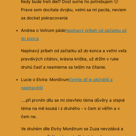
Kedy bude treti diel? Dost surne ho potrebujem
🙂
Prave som docitala dvojku, velmi sa mi pacila, neviem
sa dockat pokracovania
Andrea o Voľnom páde
Napínavý príbeh od začiatku až
do konca
Napínavý príbeh od začiatku až do konca a veľmi veľa
pravdivých citátov, krásna knižka, už držím v ruke
druhú časť a nesmierne sa teším na čítanie.
Lucie o Elvíra: Monštrum
Tenhle díl je akčnější a
napínavější
....při prvním dílu se mi otevřelo téma důvěry a stejné
téma na mě kouká i z druhého - v čem si věřím a v
čem ne.
Ve druhém díle Elvíry Monštrum se Zuza nevzdává a