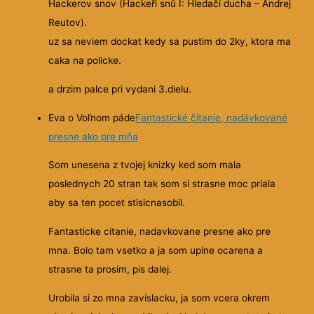
Hackerov snov (Hackeři snů I: Hledači ducha – Andrej
Reutov).
uz sa neviem dockat kedy sa pustim do 2ky, ktora ma
caka na policke.
a drzim palce pri vydani 3.dielu.
Eva o Voľnom páde
Fantastické čítanie, nadávkované
presne ako pre mňa
Som unesena z tvojej knizky ked som mala
poslednych 20 stran tak som si strasne moc priala
aby sa ten pocet stisicnasobil.
Fantasticke citanie, nadavkovane presne ako pre
mna. Bolo tam vsetko a ja som uplne ocarena a
strasne ta prosim, pis dalej.
Urobila si zo mna zavislacku, ja som vcera okrem