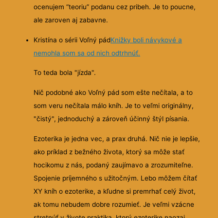
ocenujem “teoriu” podanu cez pribeh. Je to poucne,
ale zaroven aj zabavne.
Kristína o sérii Voľný pád
Knižky boli návykové a
nemohla som sa od nich odtrhnúť.
To teda bola "jízda".
Nič podobné ako Voľný pád som ešte nečítala, a to
som veru nečítala málo kníh. Je to veľmi originálny,
"čistý", jednoduchý a zároveň účinný štýl písania.
Ezoterika je jedna vec, a prax druhá. Nič nie je lepšie,
ako príklad z bežného života, ktorý sa môže stať
hocikomu z nás, podaný zaujímavo a zrozumiteľne.
Spojenie príjemného s užitočným. Lebo môžem čítať
XY kníh o ezoterike, a kľudne si premrhať celý život,
ak tomu nebudem dobre rozumieť. Je veľmi vzácne
stretnúť v živote praktika, ktorý ezoterike naozaj