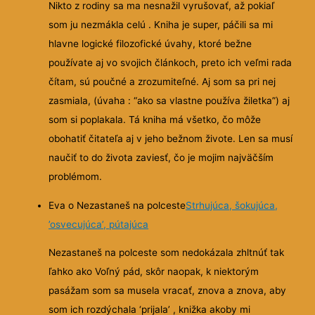
Nikto z rodiny sa ma nesnažil vyrušovať, až pokiaľ
som ju nezmákla celú . Kniha je super, páčili sa mi
hlavne logické filozofické úvahy, ktoré bežne
používate aj vo svojich článkoch, preto ich veľmi rada
čítam, sú poučné a zrozumiteľné. Aj som sa pri nej
zasmiala, (úvaha : “ako sa vlastne používa žiletka”) aj
som si poplakala. Tá kniha má všetko, čo môže
obohatiť čitateľa aj v jeho bežnom živote. Len sa musí
naučiť to do života zaviesť, čo je mojim najväčším
problémom.
Eva o Nezastaneš na polceste
Strhujúca, šokujúca,
’osvecujúca’, pútajúca
Nezastaneš na polceste som nedokázala zhltnúť tak
ľahko ako Voľný pád, skôr naopak, k niektorým
pasážam som sa musela vracať, znova a znova, aby
som ich rozdýchala ‘prijala’ , knižka
akoby mi