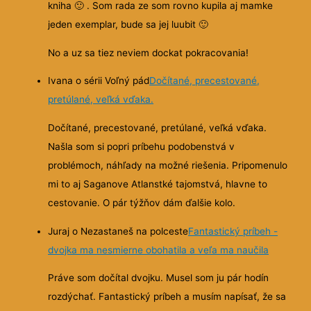
kniha
🙂
. Som rada ze som rovno kupila aj mamke
jeden exemplar, bude sa jej luubit
🙂
No a uz sa tiez neviem dockat pokracovania!
Ivana o sérii Voľný pád
Dočítané, precestované,
pretúlané, veľká vďaka.
Dočítané, precestované, pretúlané, veľká vďaka.
Našla som si popri príbehu podobenstvá v
problémoch, náhľady na možné riešenia. Pripomenulo
mi to aj Saganove Atlanstké tajomstvá, hlavne to
cestovanie. O pár týžňov dám ďalšie kolo.
Juraj o Nezastaneš na polceste
Fantastický príbeh -
dvojka ma nesmierne obohatila a veľa ma naučila
Práve som dočítal dvojku. Musel som ju pár hodín
rozdýchať. Fantastický príbeh a musím napísať, že sa