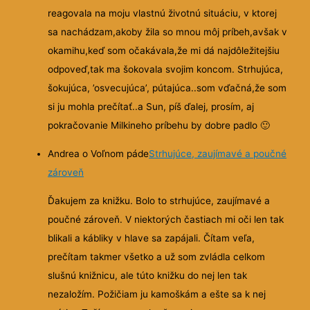
reagovala na moju vlastnú životnú situáciu, v ktorej
sa nachádzam,akoby žila so mnou môj príbeh,avšak v
okamihu,keď som očakávala,že mi dá najdôležitejšiu
odpoveď,tak ma šokovala svojim koncom. Strhujúca,
šokujúca, ’osvecujúca’, pútajúca..som vďačná,že som
si ju mohla prečítať..a Sun, píš ďalej, prosím, aj
pokračovanie Milkineho príbehu by dobre padlo
🙂
Andrea o Voľnom páde
Strhujúce, zaujímavé a poučné
zároveň
Ďakujem za knižku. Bolo to strhujúce, zaujímavé a
poučné zároveň. V niektorých častiach mi oči len tak
blikali a kábliky v hlave sa zapájali. Čítam veľa,
prečítam takmer všetko a už som zvládla celkom
slušnú knižnicu, ale túto knižku do nej len tak
nezaložím. Požičiam ju kamoškám a ešte sa k nej