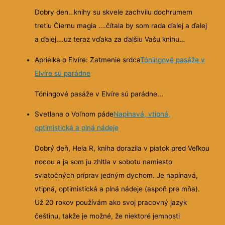
Dobry den…knihy su skvele zachvilu dochrumem
tretiu Čiernu magia ….čítala by som rada ďalej a ďalej
a ďalej….uz teraz vďaka za ďalšiu Vašu knihu…
Aprielka o Elvíre: Zatmenie srdca
Tóningové pasáže v
Elvíre sú parádne
Tóningové pasáže v Elvíre sú parádne...
Svetlana o Voľnom páde
Napínavá, vtipná,
optimistická a plná nádeje
Dobrý deň, Hela R, kniha dorazila v piatok pred Veľkou
nocou a ja som ju zhltla v sobotu namiesto
sviatočných príprav jedným dychom. Je napínavá,
vtipná, optimistická a plná nádeje (aspoň pre mňa).
Už 20 rokov používám ako svoj pracovný jazyk
češtinu, takže je možné, že niektoré jemnosti