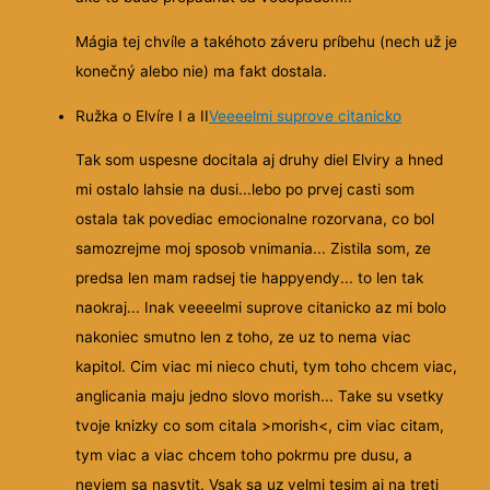
Mágia tej chvíle a takéhoto záveru príbehu (nech už je
konečný alebo nie) ma fakt dostala.
Ružka o Elvíre I a II
Veeeelmi suprove citanicko
Tak som uspesne docitala aj druhy diel Elviry a hned
mi ostalo lahsie na dusi...lebo po prvej casti som
ostala tak povediac emocionalne rozorvana, co bol
samozrejme moj sposob vnimania... Zistila som, ze
predsa len mam radsej tie happyendy... to len tak
naokraj... Inak veeeelmi suprove citanicko az mi bolo
nakoniec smutno len z toho, ze uz to nema viac
kapitol. Cim viac mi nieco chuti, tym toho chcem viac,
anglicania maju jedno slovo morish... Take su vsetky
tvoje knizky co som citala >morish<, cim viac citam,
tym viac a viac chcem toho pokrmu pre dusu, a
neviem sa nasytit. Vsak sa uz velmi tesim aj na treti