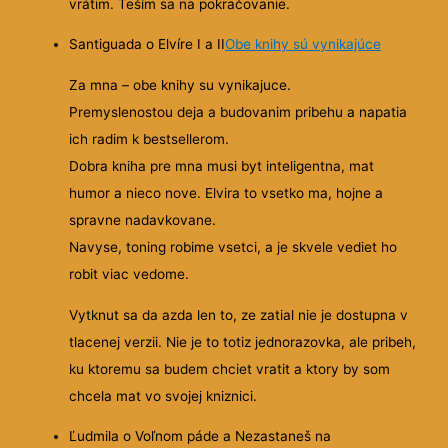
vrátim. Teším sa na pokračovanie.
Santiguada o Elvíre I a II
Obe knihy sú vynikajúce
Za mna – obe knihy su vynikajuce.
Premyslenostou deja a budovanim pribehu a napatia
ich radim k bestsellerom.
Dobra kniha pre mna musi byt inteligentna, mat
humor a nieco nove. Elvira to vsetko ma, hojne a
spravne nadavkovane.
Navyse, toning robime vsetci, a je skvele vediet ho
robit viac vedome.
Vytknut sa da azda len to, ze zatial nie je dostupna v
tlacenej verzii. Nie je to totiz jednorazovka, ale pribeh,
ku ktoremu sa budem chciet vratit a ktory by som
chcela mat vo svojej kniznici.
Ľudmila o Voľnom páde a Nezastaneš na