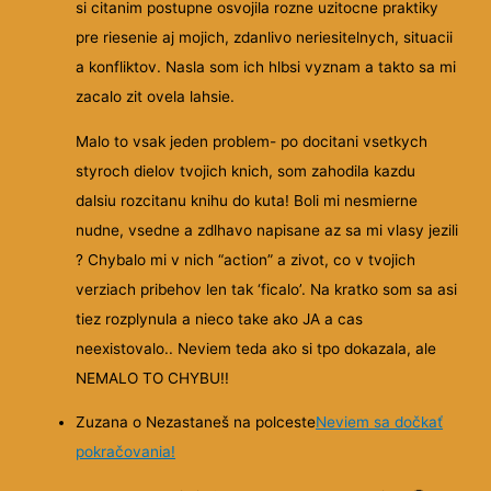
si citanim postupne osvojila rozne uzitocne praktiky
pre riesenie aj mojich, zdanlivo neriesitelnych, situacii
a konfliktov. Nasla som ich hlbsi vyznam a takto sa mi
zacalo zit ovela lahsie.
Malo to vsak jeden problem- po docitani vsetkych
styroch dielov tvojich knich, som zahodila kazdu
dalsiu rozcitanu knihu do kuta! Boli mi nesmierne
nudne, vsedne a zdlhavo napisane az sa mi vlasy jezili
? Chybalo mi v nich “action” a zivot, co v tvojich
verziach pribehov len tak ‘ficalo’. Na kratko som sa asi
tiez rozplynula a nieco take ako JA a cas
neexistovalo.. Neviem teda ako si tpo dokazala, ale
NEMALO TO CHYBU!!
Zuzana o Nezastaneš na polceste
Neviem sa dočkať
pokračovania!