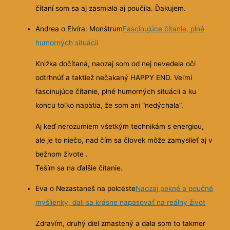
čítaní som sa aj zasmiala aj poučila. Ďakujem.
Andrea o Elvíra: Monštrum
Fascinujúce čítanie, plné
humorných situácií
Knižka dočítaná, naozaj som od nej nevedela oči
odtrhnúť a taktiež nečakaný HAPPY END. Veľmi
fascinujúce čítanie, plné humorných situácii a ku
koncu toľko napätia, že som ani “nedýchala”.
Aj keď nerozumiem všetkým technikám s energiou,
ale je to niečo, nad čím sa človek môže zamyslieť aj v
bežnom živote .
Teším sa na ďalšie čítanie.
Eva o Nezastaneš na polceste
Naozaj pekné a poučné
myšlienky, dali sa krásne napasovať na reálny život
Zdravím, druhý diel zmastený a dala som to takmer