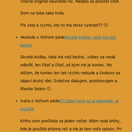
citania original neurobila nic. Nedalo sa prestat citat.
Som na teba taka hrda.
Pis vela a rychlo, kto to ma teraz vydrzat??
🙂
Akolada o Voľnom páde
Skvelá knižka, taká iná než
bežná
Skvelá knižka, taká iná než bežná…vôbec sa nedá
odložiť, len čítať a čítať, až kým nie je koniec. No
dúfam, že koniec len tak rýchlo nebude a čoskoro sa
objaví druhý diel. Srdečne ďakujem, pozdravujem a
šťastie želám
🙂
.
Iveta o Voľnom páde
Pri čítaní som sa aj zasmiala, aj
poučila
Knihu som prečítala za jeden večer. Mám rada knihy,
kde je použitá priama reč a nie je tam veľa opisov. Pri