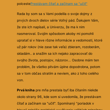
polceste
Prestávam čítať a začínam sa "učiť"
Rada by som sa s Vami podelila o svoje dojmy z
prvých dvoch dielov série Voľný pád. Ďakujem Vám,
že ste ich napísali, a Univerzu, že ma k nim
nasmeroval. Svojím spôsobom akoby mi pomohli
upratať si v hlave rôzne informácie a vedomosti, ktoré
už pár rokov (nie zase tak veľa) zbieram, rozoberám,
skladám.. a snažím sa ich nejako zapracovať do
svojho života, postojov, názorov... Osobne mám ten
problém, že všetko pitvám úplne dopodrobna, potom
sa v tom občas stratím a neviem, ako z toho celého
von.
Prvá kniha
pre mňa prestala byť iba čítaním niekde
okolo strany 96, kde som si uvedomila, že prestávam
čítať a začínam sa "učiť". Spomínaný "poriadok v
hlave" prináša praktické využívanie určitých princípov