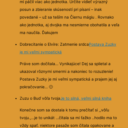
mi páčil viac ako jednotka. Určite vidieť výrazný
posun a zbieranie skúseností pri písaní – inak
povedané – už sa teším na Čiernu mágiu . Rovnako
ako jednotka, aj dvojka ma nesmierne obohatila a veľa
ma naučila. Ďakujem
Dobrecitanie o Elvíre: Zatmenie srdca
Postava Zuzky
je mi veľmi sympatická
Práve som dočítala… Vynikajúce! Dej sa splietal a
ukazoval rôznymi smermi a nakoniec to rozuzlenie!
Postava Zuzky je mi veľmi sympatická a prajem jej aj
pokračovanie…
🙂
Zuzu o Buď vôľa tvoja
Je to silná, veľmi silná kniha
Konečne som sa dostala k tomu prečítať si ,,vôľu
tvoju.,…je to unikát …čítala sa mi ťažko ..hodilo ma to
vždy spať. niektore pasaže som čítala opakovane a