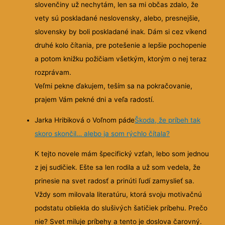
slovenčiny už nechytám, len sa mi občas zdalo, že
vety sú poskladané neslovensky, alebo, presnejšie,
slovensky by boli poskladané inak. Dám si cez víkend
druhé kolo čítania, pre potešenie a lepšie pochopenie
a potom knižku požičiam všetkým, ktorým o nej teraz
rozprávam.
Veľmi pekne ďakujem, teším sa na pokračovanie,
prajem Vám pekné dni a veľa radostí.
Jarka Hribiková o Voľnom páde
Škoda, že príbeh tak
skoro skončil… alebo ja som rýchlo čítala?
K tejto novele mám špecifický vzťah, lebo som jednou
z jej sudičiek. Ešte sa len rodila a už som vedela, že
prinesie na svet radosť a prinúti ľudí zamyslieť sa.
Vždy som milovala literatúru, ktorá svoju motivačnú
podstatu obliekla do slušivých šatičiek príbehu. Prečo
nie? Svet miluje príbehy a tento je doslova čarovný.