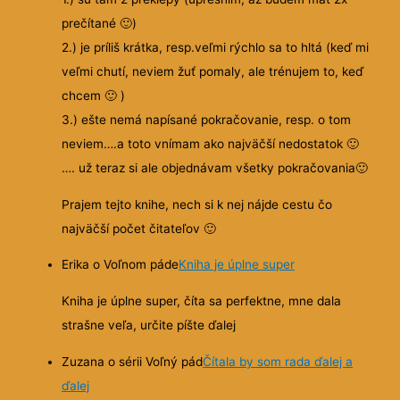
prečítané
🙂
)
2.) je príliš krátka, resp.veľmi rýchlo sa to hltá (keď mi
veľmi chutí, neviem žuť pomaly, ale trénujem to, keď
chcem
🙂
)
3.) ešte nemá napísané pokračovanie, resp. o tom
neviem….a toto vnímam ako najväčší nedostatok
🙂
…. už teraz si ale objednávam všetky pokračovania
🙂
Prajem tejto knihe, nech si k nej nájde cestu čo
najväčší počet čitateľov
🙂
Erika o Voľnom páde
Kniha je úplne super
Kniha je úplne super, číta sa perfektne, mne dala
strašne veľa, určite píšte ďalej
Zuzana o sérii Voľný pád
Čítala by som rada ďalej a
ďalej