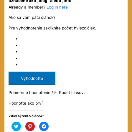
označené ako „blog“ alebo „info“.
Already a member?
Log in here
Ako sa vám páči článok?
Pre vyhodnotenie zakliknite počet hviezdičiek.
Vyhodnoťte
Priemerné hodnotenie
/ 5. Počet hlasov:
Hodnoťte ako prví!
Zdieľaj tento článok:
Kliknite
Kliknite
Kliknite
pre
pre
pre