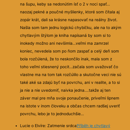
na šupu, keby sa nedonútim ísť o 2 v noci spať…
naozaj pekné a poučné myšlienky, ktoré som čítala aj
zopár krát, dali sa krásne
napasovať na reálny život.
Našla som tam jednu logickú chybičku, ale na to akým
chytlavým štýlom je kniha napísaná by som si to
inokedy možno ani nevšimla…veľmi ma zamrzel
koniec, nevedela som po ňom zaspať a celý deň som
bola rozčúlená, že to neskončilo inak, mala som z
toho veľmi stiesnený pocit…začala som uvažovať čo
vlastne ma na tom tak rozčúlilo a skutočne veci nie sú
také aké sa zdajú byť na povrchu, ani v realite, a to si
ja nie a nie uvedomiť, naivka jedna….takže aj ten
záver mal pre mňa svoje ponaučenie, priveľmi lipnem
na istote v inom človeku a občas chcem radšej uveriť
povrchu, lebo je to jednoduchšie…
Lucie o Elvíre: Zatmenie srdca
Příběh je chytlavý