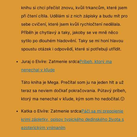
knihu si chci přečíst znovu, kvůli trkancům, které jsem
při čtení cítila. Udělám si z nich zápisky a budu mít pro
sebe cvičení, které jsem kvůli rychločtení nedělala.
Příběh je chytlavý a taky, jakoby se ve mně něco
sytilo po dlouhém hladovění. Taky se mi honí hlavou
spoustu otázek i odpovědí, které si potřebuji utřídit.
Juraj o Elvíre: Zatmenie srdca
Príbeh, ktorý ma
nenechal v kľude
Táto kniha je Mega. Prečítal som ju na jeden hlt a už
teraz sa neviem dočkať pokračovania. Pútavý príbeh,
ktorý ma nenechal v kľude, kým som ho nedočítal.
🙂
Katka o Elvíre: Zatmenie srdca
Páči sa mi prepojenie
krimi zápletky, opisov typického dedinského života s
ezoterickým vnímaním