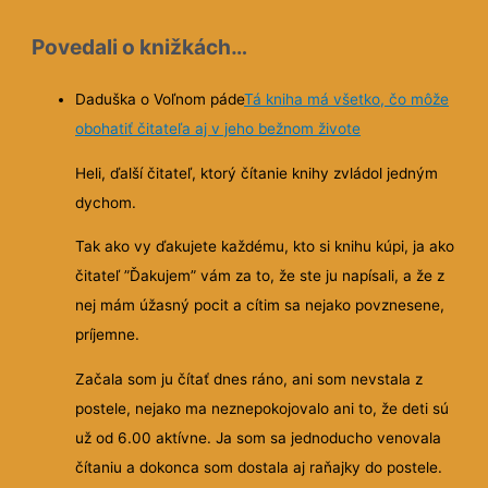
Povedali o knižkách…
Daduška o Voľnom páde
Tá kniha má všetko, čo môže
obohatiť čitateľa aj v jeho bežnom živote
Heli, ďalší čitateľ, ktorý čítanie knihy zvládol jedným
dychom.
Tak ako vy ďakujete každému, kto si knihu kúpi, ja ako
čitateľ ”Ďakujem” vám za to, že ste ju napísali, a že z
nej mám úžasný pocit a cítim sa nejako povznesene,
príjemne.
Začala som ju čítať dnes ráno, ani som nevstala z
postele, nejako ma neznepokojovalo ani to, že deti sú
už od 6.00 aktívne. Ja som sa jednoducho venovala
čítaniu a dokonca som dostala aj raňajky do postele.