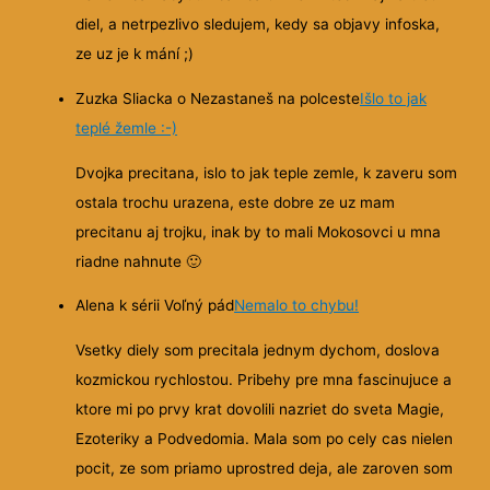
diel, a netrpezlivo sledujem, kedy sa objavy infoska,
ze uz je k mání ;)
Zuzka Sliacka o Nezastaneš na polceste
Išlo to jak
teplé žemle :-)
Dvojka precitana, islo to jak teple zemle, k zaveru som
ostala trochu urazena, este dobre ze uz mam
precitanu aj trojku, inak by to mali Mokosovci u mna
riadne nahnute
🙂
Alena k sérii Voľný pád
Nemalo to chybu!
Vsetky diely som precitala jednym dychom, doslova
kozmickou rychlostou. Pribehy pre mna fascinujuce a
ktore mi po prvy krat dovolili nazriet do sveta Magie,
Ezoteriky a Podvedomia. Mala som po cely cas nielen
pocit, ze som priamo uprostred deja, ale zaroven som