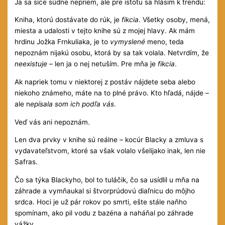
Ja sa síce súdne nepriem, ale pre istotu sa hlásim k trendu:
Kniha, ktorú dostávate do rúk, je
fikcia
. Všetky osoby, mená,
miesta a udalosti v tejto knihe sú z mojej hlavy. Ak mám
hrdinu Jožka Frnkuliaka, je to
vymyslené
meno, teda
nepoznám nijakú osobu, ktorá by sa tak volala. Netvrdím, že
neexistuje
– len ja o nej netuším. Pre mňa je
fikcia
.
Ak napriek tomu v niektorej z postáv nájdete seba alebo
niekoho známeho, máte na to plné právo. Kto hľadá, nájde –
ale n
epísala som ich podľa vás
.
Veď vás ani nepoznám.
Len dva prvky v knihe sú reálne – kocúr Blacky a zmluva s
vydavateľstvom, ktoré sa však volalo všelijako inak, len nie
Safras.
Čo sa týka Blackyho, bol to tuláčik, čo sa usídlil u mňa na
záhrade a vymňaukal si štvorprúdovú diaľnicu do môjho
srdca. Hoci je už pár rokov po smrti, ešte stále naňho
spomínam, ako pil vodu z bazéna a naháňal po záhrade
vážky.