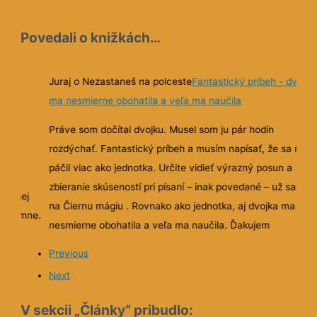
Povedali o knižkách…
môže
Juraj o Nezastaneš na polceste
Fantastický príbeh - dvojka
ma nesmierne obohatila a veľa ma naučila
ným
Práve som dočítal dvojku. Musel som ju pár hodín
rozdýchať. Fantastický príbeh a musím napísať, že sa mi
páčil viac ako jednotka. Určite vidieť výrazný posun a
a ako
zbieranie skúseností pri písaní – inak povedané – už sa teš
e z nej
na Čiernu mágiu . Rovnako ako jednotka, aj dvojka ma
príjemne.
nesmierne obohatila a veľa ma naučila. Ďakujem
 postele,
Previous
od 6.00
Next
a dokonca
 sa ma
V sekcii „Články“ pribudlo: