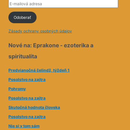
E
-
Odoberať
m
a
Zásady ochrany osobných údajov
i
l
Nové na: Eprakone - ezoterika a
o
spiritualita
v
á
Predvianočná čelindž, týždeň 1
a
Posolstvo na zajtra
d
Pohromy
r
e
Posolstvo na zajtra
s
Skutočná hodnota človeka
a
Posolstvo na zajtra
Nie si v tom sám