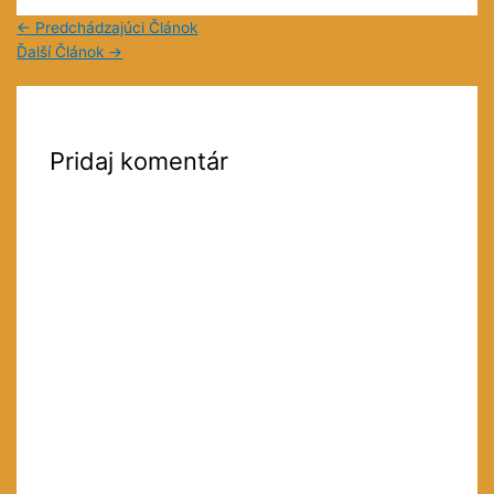
←
Predchádzajúci Článok
Ďalší Článok
→
Pridaj komentár