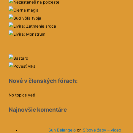
Nové v členských fórach:
No topics yet!
Najnovšie komentáre
Sun Belangelo
on
Šípové žaby – video