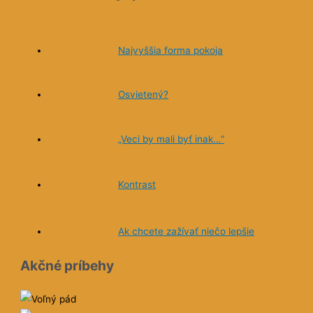
ú . Kniha
ahy, ktoré
 veľmi rada
Najvyššia forma pokoja
j zasmiala,
i
Osvietený?
itateľa aj
vota
„Veci by mali byť inak…“
Kontrast
Ak chcete zažívať niečo lepšie
Akčné príbehy