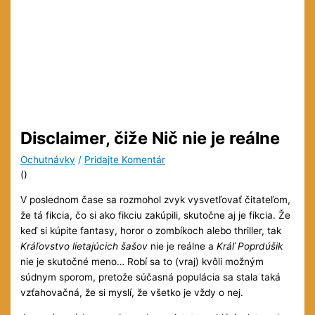
Disclaimer, čiže Nič nie je reálne
Ochutnávky
/
Pridajte Komentár
(
)
V poslednom čase sa rozmohol zvyk vysvetľovať čitateľom,
že tá fikcia, čo si ako fikciu zakúpili, skutočne aj je fikcia. Že
keď si kúpite fantasy, horor o zombíkoch alebo thriller, tak
Kráľovstvo lietajúcich šašov
nie je reálne a
Kráľ Poprdúšik
nie je skutočné meno… Robí sa to (vraj) kvôli možným
súdnym sporom, pretože súčasná populácia sa stala taká
vzťahovačná, že si myslí, že všetko je vždy o nej.