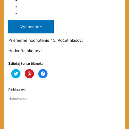
Vyhodnoťte
Priemerné hodnotenie
/ 5. Počet hlasov:
Hodnoťte ako prví!
Zdieľaj tento článok:
Kliknite
Kliknite
Kliknite
pre
pre
pre
zdieľanie
zdieľanie
zdieľanie
na
na
na
službe
službe
Facebooku(Otvorí
Twitter(Otvorí
Pinterest(Otvorí
sa
Páči sa mi:
sa
sa
v
v
v
novom
Nahráva sa...
novom
novom
okne)
okne)
okne)