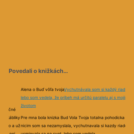
Povedali o knižkách…
učné
Alena o Buď vôľa tvoja
Vychutnávala som si každý riadok,
lebo som vedela, že príbeh má určitú paralelu aj s mojím
životom
a poučné
i a kábliky
Pre mna bola knizka Bud Vola Tvoja totalna pohodicka a n
všetko a už
nicim som sa nezamyslala, vychutnavala si kazdy riadok a
u do nej
usmievala sa na svet, lebo som vedela…