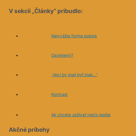
V sekcii „Články“ pribudlo:
Najvyššia forma pokoja
Osvietený?
„Veci by mali byť inak…“
Kontrast
Ak chcete zažívať niečo lepšie
Akčné príbehy