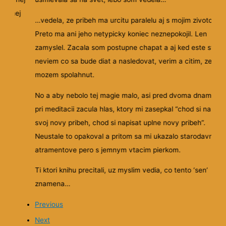
a k nej
…vedela, ze pribeh ma urcitu paralelu aj s mojim zivotom.
Preto ma ani jeho netypicky koniec neznepokojil. Len
zamyslel. Zacala som postupne chapat a aj ked este stale
neviem co sa bude diat a nasledovat, verim a citim, ze sa
mozem spolahnut.
No a aby nebolo tej magie malo, asi pred dvoma dnami so
pri meditacii zacula hlas, ktory mi zasepkal “chod si napisa
svoj novy pribeh, chod si napisat uplne novy pribeh”.
Neustale to opakoval a pritom sa mi ukazalo starodavne
atramentove pero s jemnym vtacim pierkom.
Ti ktori knihu precitali, uz myslim vedia, co tento ‘sen’
znamena…
Previous
Next