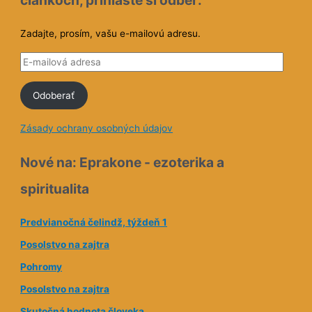
Zadajte, prosím, vašu e-mailovú adresu.
E
-
Odoberať
m
a
Zásady ochrany osobných údajov
i
l
Nové na: Eprakone - ezoterika a
o
spiritualita
v
á
Predvianočná čelindž, týždeň 1
a
Posolstvo na zajtra
d
Pohromy
r
e
Posolstvo na zajtra
s
Skutočná hodnota človeka