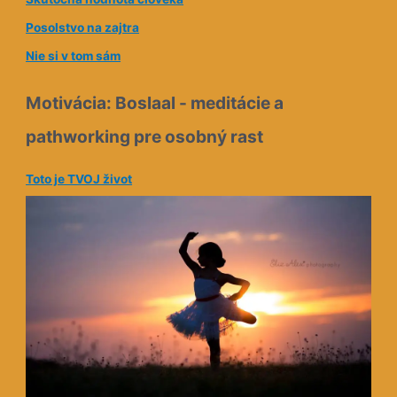
a
Posolstvo na zajtra
Nie si v tom sám
Motivácia: Boslaal - meditácie a
pathworking pre osobný rast
Toto je TVOJ život