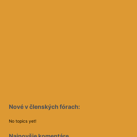
Nové v členských fórach:
No topics yet!
Najnovšie komentáre