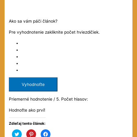
Ako sa vám páči článok?
Pre vyhodnotenie zakliknite počet hviezdičiek.
Vyhodnoťte
Priemerné hodnotenie
/ 5. Počet hlasov:
Hodnoťte ako prví!
Zdieľaj tento článok:
Kliknite
Kliknite
Kliknite
pre
pre
pre