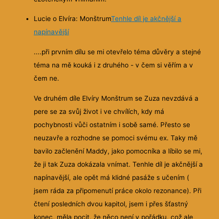
Lucie o Elvíra: Monštrum
Tenhle díl je akčnější a
napínavější
....při prvním dílu se mi otevřelo téma důvěry a stejné
téma na mě kouká i z druhého - v čem si věřím a v
čem ne.
Ve druhém díle Elvíry Monštrum se Zuza nevzdává a
pere se za svůj život i ve chvílích, kdy má
pochybnosti vůči ostatním i sobě samé. Přesto se
neuzavře a rozhodne se pomoci svému ex. Taky mě
bavilo začlenění Maddy, jako pomocníka a líbilo se mi,
že ji tak Zuza dokázala vnímat. Tenhle díl je akčnější a
napínavější, ale opět má klidné pasáže s učením (
jsem ráda za připomenutí práce okolo rezonance). Při
čtení posledních dvou kapitol, jsem i přes šťastný
konec, měla pocit, že něco není v pořádku, což ale