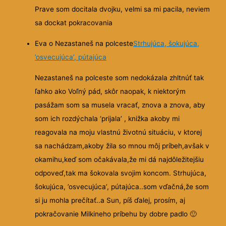
Prave som docitala dvojku, velmi sa mi pacila, neviem
sa dockat pokracovania
Eva o Nezastaneš na polceste
Strhujúca, šokujúca,
’osvecujúca’, pútajúca
Nezastaneš na polceste som nedokázala zhltnúť tak
ľahko ako Voľný pád, skôr naopak, k niektorým
pasážam som sa musela vracať, znova a znova, aby
som ich rozdýchala ‘prijala’ , knižka
akoby mi
reagovala na moju vlastnú životnú situáciu, v ktorej
sa nachádzam,akoby žila so mnou môj príbeh,avšak v
okamihu,keď som očakávala,že mi dá najdôležitejšiu
odpoveď,tak ma šokovala svojim koncom. Strhujúca,
šokujúca, ’osvecujúca’, pútajúca..som vďačná,že som
si ju mohla prečítať..a Sun, píš ďalej, prosím, aj
pokračovanie Milkineho príbehu by dobre padlo
🙂