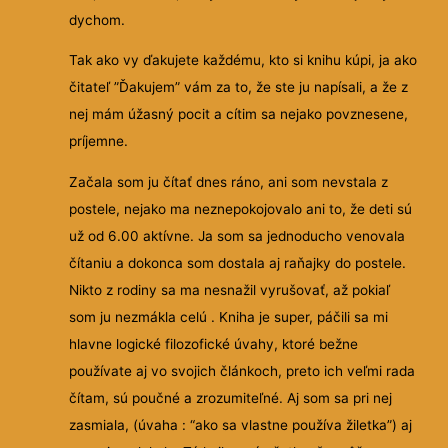
dychom.
Tak ako vy ďakujete každému, kto si knihu kúpi, ja ako
čitateľ ”Ďakujem” vám za to, že ste ju napísali, a že z
nej mám úžasný pocit a cítim sa nejako povznesene,
príjemne.
Začala som ju čítať dnes ráno, ani som nevstala z
postele, nejako ma neznepokojovalo ani to, že deti sú
už od 6.00 aktívne. Ja som sa jednoducho venovala
čítaniu a dokonca som dostala aj raňajky do postele.
Nikto z rodiny sa ma nesnažil vyrušovať, až pokiaľ
som ju nezmákla celú . Kniha je super, páčili sa mi
hlavne logické filozofické úvahy, ktoré bežne
používate aj vo svojich článkoch, preto ich veľmi rada
čítam, sú poučné a zrozumiteľné. Aj som sa pri nej
zasmiala, (úvaha : “ako sa vlastne používa žiletka”) aj