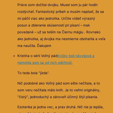
Práve som dočítal dvojku. Musel som ju pár hodín
rozdýchať. Fantastický príbeh a musím napísať, že sa
mi páčil viac ako jednotka. Určite vidieť výrazný
posun a zbieranie skúseností pri písaní – inak
povedané – už sa teším na Čiernu mágiu . Rovnako
ako jednotka, aj dvojka ma nesmierne obohatila a veľa
ma naučila. Ďakujem
Kristína o sérii Voľný pád
Knižky boli návykové a
nemohla som sa od nich odtrhnúť.
To teda bola "jízda".
Nič podobné ako Voľný pád som ešte nečítala, a to
som veru nečítala málo kníh. Je to veľmi originálny,
"čistý", jednoduchý a zároveň účinný štýl písania.
Ezoterika je jedna vec, a prax druhá. Nič nie je lepšie,