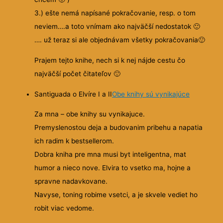
3.) ešte nemá napísané pokračovanie, resp. o tom
neviem….a toto vnímam ako najväčší nedostatok
🙂
…. už teraz si ale objednávam všetky pokračovania
🙂
Prajem tejto knihe, nech si k nej nájde cestu čo
najväčší počet čitateľov
🙂
Santiguada o Elvíre I a II
Obe knihy sú vynikajúce
Za mna – obe knihy su vynikajuce.
Premyslenostou deja a budovanim pribehu a napatia
ich radim k bestsellerom.
Dobra kniha pre mna musi byt inteligentna, mat
humor a nieco nove. Elvira to vsetko ma, hojne a
spravne nadavkovane.
Navyse, toning robime vsetci, a je skvele vediet ho
robit viac vedome.