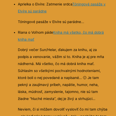
Aprielka o Elvíre: Zatmenie srdca
Tóningové pasáže v
Elvíre sú parádne
Tóningové pasáže v Elvíre sú parádne...
Riana o Voľnom páde
Kniha má všetko, čo má dobrá
kniha mať
Dobrý večer Sun/Helar, ďakujem za knihu, aj za
podpis a venovanie, vážim si to. Kniha je aj pre mňa
nádherná. Má všetko, čo má dobrá kniha mať.
Súhlasím so všetkými pochvalnými hodnoteniami,
ktoré boli o nej povedané a napísané…
🙂
Je tam
pekný a zaujímavý príbeh, napätie, humor, neha,
láska, múdrosť, zamyslenie, tajomno, nie sú tam
žiadne “hluché miesta”, dej je živý a strhujúci…
Neviem, či si môžem dovoliť vysloviť čo mi tam chýba