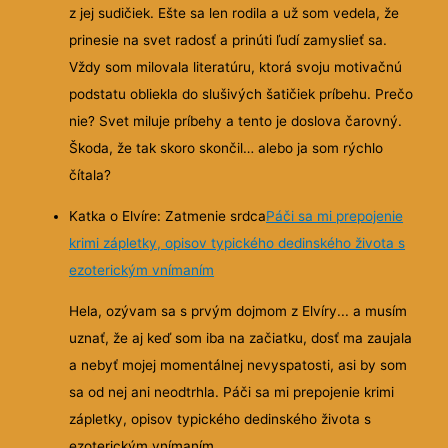
z jej sudičiek. Ešte sa len rodila a už som vedela, že
prinesie na svet radosť a prinúti ľudí zamyslieť sa.
Vždy som milovala literatúru, ktorá svoju motivačnú
podstatu obliekla do slušivých šatičiek príbehu. Prečo
nie? Svet miluje príbehy a tento je doslova čarovný.
Škoda, že tak skoro skončil… alebo ja som rýchlo
čítala?
Katka o Elvíre: Zatmenie srdca
Páči sa mi prepojenie
krimi zápletky, opisov typického dedinského života s
ezoterickým vnímaním
Hela, ozývam sa s prvým dojmom z Elvíry... a musím
uznať, že aj keď som iba na začiatku, dosť ma zaujala
a nebyť mojej momentálnej nevyspatosti, asi by som
sa od nej ani neodtrhla. Páči sa mi prepojenie krimi
zápletky, opisov typického dedinského života s
ezoterickým vnímaním.