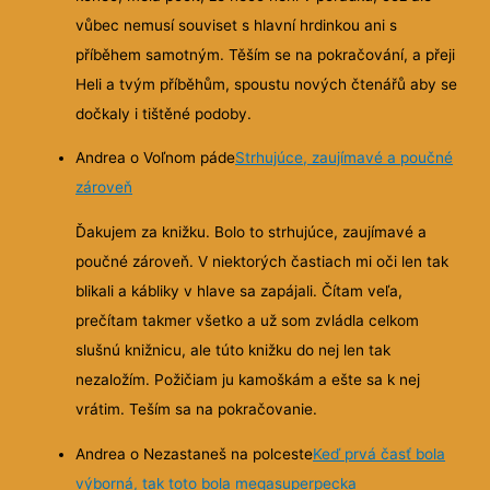
vůbec nemusí souviset s hlavní hrdinkou ani s
příběhem samotným. Těším se na pokračování, a přeji
Heli a tvým příběhům, spoustu nových čtenářů aby se
dočkaly i tištěné podoby.
Andrea o Voľnom páde
Strhujúce, zaujímavé a poučné
zároveň
Ďakujem za knižku. Bolo to strhujúce, zaujímavé a
poučné zároveň. V niektorých častiach mi oči len tak
blikali a kábliky v hlave sa zapájali. Čítam veľa,
prečítam takmer všetko a už som zvládla celkom
slušnú knižnicu, ale túto knižku do nej len tak
nezaložím. Požičiam ju kamoškám a ešte sa k nej
vrátim. Teším sa na pokračovanie.
Andrea o Nezastaneš na polceste
Keď prvá časť bola
výborná, tak toto bola megasuperpecka