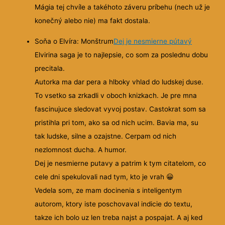
Mágia tej chvíle a takéhoto záveru príbehu (nech už je
konečný alebo nie) ma fakt dostala.
Soňa o Elvíra: Monštrum
Dej je nesmierne pútavý
Elvirina saga je to najlepsie, co som za poslednu dobu
precitala.
Autorka ma dar pera a hlboky vhlad do ludskej duse.
To vsetko sa zrkadli v oboch knizkach. Je pre mna
fascinujuce sledovat vyvoj postav. Castokrat som sa
pristihla pri tom, ako sa od nich ucim. Bavia ma, su
tak ludske, silne a ozajstne. Cerpam od nich
nezlomnost ducha. A humor.
Dej je nesmierne putavy a patrim k tym citatelom, co
cele dni spekulovali nad tym, kto je vrah 😀
Vedela som, ze mam docinenia s inteligentym
autorom, ktory iste poschovaval indicie do textu,
takze ich bolo uz len treba najst a pospajat. A aj ked