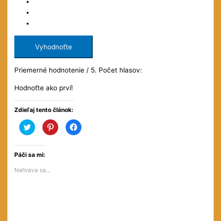
Vyhodnoťte
Priemerné hodnotenie
/ 5. Počet hlasov:
Hodnoťte ako prví!
Zdieľaj tento článok:
Kliknite
Kliknite
Kliknite
pre
pre
pre
zdieľanie
zdieľanie
zdieľanie
na
na
na
službe
službe
Facebooku(Otvorí
Twitter(Otvorí
Pinterest(Otvorí
sa
Páči sa mi:
sa
sa
v
v
v
novom
Nahráva sa...
novom
novom
okne)
okne)
okne)