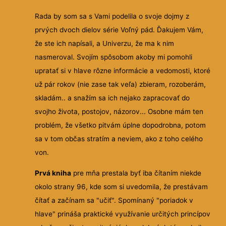
Rada by som sa s Vami podelila o svoje dojmy z
prvých dvoch dielov série Voľný pád. Ďakujem Vám,
že ste ich napísali, a Univerzu, že ma k nim
nasmeroval. Svojím spôsobom akoby mi pomohli
upratať si v hlave rôzne informácie a vedomosti, ktoré
už pár rokov (nie zase tak veľa) zbieram, rozoberám,
skladám.. a snažím sa ich nejako zapracovať do
svojho života, postojov, názorov... Osobne mám ten
problém, že všetko pitvám úplne dopodrobna, potom
sa v tom občas stratím a neviem, ako z toho celého
von.
Prvá kniha
pre mňa prestala byť iba čítaním niekde
okolo strany 96, kde som si uvedomila, že prestávam
čítať a začínam sa "učiť". Spomínaný "poriadok v
hlave" prináša praktické využívanie určitých princípov