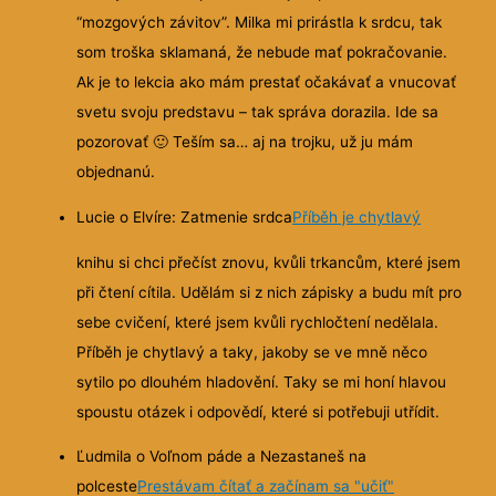
“mozgových závitov”. Milka mi prirástla k srdcu, tak
som troška sklamaná, že nebude mať pokračovanie.
Ak je to lekcia ako mám prestať očakávať a vnucovať
svetu svoju predstavu – tak správa dorazila. Ide sa
pozorovať
🙂
Teším sa… aj na trojku, už ju mám
objednanú.
Lucie o Elvíre: Zatmenie srdca
Příběh je chytlavý
knihu si chci přečíst znovu, kvůli trkancům, které jsem
při čtení cítila. Udělám si z nich zápisky a budu mít pro
sebe cvičení, které jsem kvůli rychločtení nedělala.
Příběh je chytlavý a taky, jakoby se ve mně něco
sytilo po dlouhém hladovění. Taky se mi honí hlavou
spoustu otázek i odpovědí, které si potřebuji utřídit.
Ľudmila o Voľnom páde a Nezastaneš na
polceste
Prestávam čítať a začínam sa "učiť"