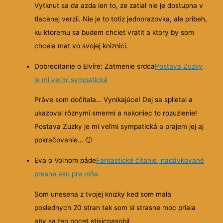
Vytknut sa da azda len to, ze zatial nie je dostupna v
tlacenej verzii. Nie je to totiz jednorazovka, ale pribeh,
ku ktoremu sa budem chciet vratit a ktory by som
chcela mat vo svojej kniznici.
Dobrecitanie o Elvíre: Zatmenie srdca
Postava Zuzky
je mi veľmi sympatická
Práve som dočítala… Vynikajúce! Dej sa splietal a
ukazoval rôznymi smermi a nakoniec to rozuzlenie!
Postava Zuzky je mi veľmi sympatická a prajem jej aj
pokračovanie…
🙂
Eva o Voľnom páde
Fantastické čítanie, nadávkované
presne ako pre mňa
Som unesena z tvojej knizky ked som mala
poslednych 20 stran tak som si strasne moc priala
aby sa ten pocet stisicnasobil.