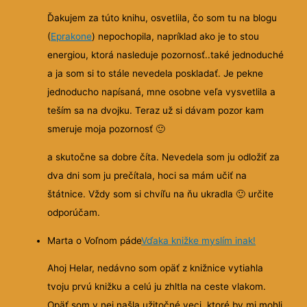
Ďakujem za túto knihu, osvetlila, čo som tu na blogu
(
Eprakone
) nepochopila, napríklad ako je to stou
energiou, ktorá nasleduje pozornosť..také jednoduché
a ja som si to stále nevedela poskladať. Je
pekne
jednoducho napísaná, mne osobne veľa vysvetlila a
teším sa na dvojku. Teraz už si dávam pozor kam
smeruje moja pozornosť
🙂
a skutočne sa dobre číta. Nevedela som ju odložiť za
dva dni som ju prečítala, hoci sa mám učiť na
štátnice. Vždy som si chvíľu na ňu ukradla
🙂
určite
odporúčam.
Marta o Voľnom páde
Vďaka knižke myslím inak!
Ahoj Helar, nedávno som opäť z knižnice vytiahla
tvoju prvú knižku a celú ju zhltla na ceste vlakom.
Opäť som v nej našla užitočné veci, ktoré by mi mohli