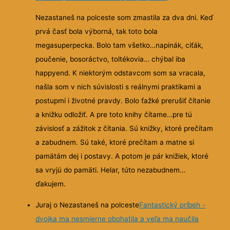
Nezastaneš na polceste som zmastila za dva dni. Keď
prvá časť bola výborná, tak toto bola
megasuperpecka. Bolo tam všetko…napinák, ciťák,
poučenie, bosoráctvo, toltékovia… chýbal iba
happyend. K niektorým odstavcom som sa vracala,
našla som v nich súvislosti s reálnymi praktikami a
postupmi i životné pravdy. Bolo ťažké prerušiť čítanie
a knižku odložiť. A pre toto knihy čítame…pre tú
závislosť a zážitok z čítania. Sú knižky, ktoré prečítam
a zabudnem. Sú také, ktoré prečítam a matne si
pamätám dej i postavy. A potom je pár knižiek, ktoré
sa vryjú do pamäti. Helar, túto nezabudnem…
ďakujem.
Juraj o Nezastaneš na polceste
Fantastický príbeh -
dvojka ma nesmierne obohatila a veľa ma naučila