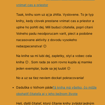
vnimat cas a priestor
Taak, knihu som uz aj ja zhltla. Vyslovene. To je typ
knihy, kedy clovek prestane vnimat cas a priestor a
uplne ho pohlti dej. Mili buduci citatelia, popri citani
Volneho padu neodporucam varit, piect a podobne
nacasovane aktivity z dovodu vysokeho
nebezpecenstva!
🙂
Na knihe sa mi lubi dej, zapletky, styl a vobec cela
kniha
🙂
. Som rada ze som rovno kupila aj mamke
jeden exemplar, bude sa jej luubit
🙂
No a uz sa tiez neviem dockat pokracovania!
Daduška o Voľnom páde
Tá kniha má všetko, čo môže
obohatiť čitateľa aj v jeho bežnom živote
Heli, ďalší čitateľ, ktorý čítanie knihy zvládol jedným