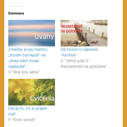
Súvisiace
Zmeňte svoju mantru
08 Dvere s nápisom
„musím byť lepší“ na
‘Východ’
„dnes dám svoje
V "Voľný pád 2:
najlepšie“
Nezastaneš na polceste"
V "Rok pre seba"
Dávaj to, čo si praješ
mať
V "Krok vpred"