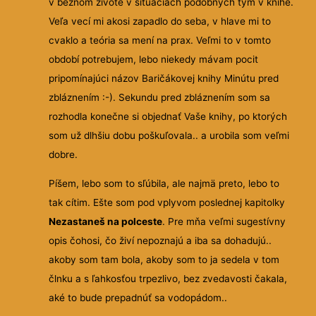
v bežnom živote v situáciách podobných tým v knihe.
Veľa vecí mi akosi zapadlo do seba, v hlave mi to
cvaklo a teória sa mení na prax. Veľmi to v tomto
období potrebujem, lebo niekedy mávam pocit
pripomínajúci názov Baričákovej knihy Minútu pred
zbláznením :-). Sekundu pred zbláznením som sa
rozhodla konečne si objednať Vaše knihy, po ktorých
som už dlhšiu dobu poškuľovala.. a urobila som veľmi
dobre.
Píšem, lebo som to sľúbila, ale najmä preto, lebo to
tak cítim. Ešte som pod vplyvom poslednej kapitolky
Nezastaneš na polceste
. Pre mňa veľmi sugestívny
opis čohosi, čo živí nepoznajú a iba sa dohadujú..
akoby som tam bola, akoby som to ja sedela v tom
člnku a s ľahkosťou trpezlivo, bez zvedavosti čakala,
aké to bude prepadnúť sa vodopádom..