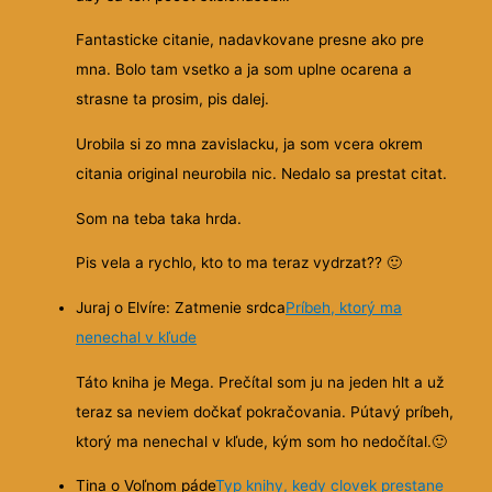
Fantasticke citanie, nadavkovane presne ako pre
mna. Bolo tam vsetko a ja som uplne ocarena a
strasne ta prosim, pis dalej.
Urobila si zo mna zavislacku, ja som vcera okrem
citania original neurobila nic. Nedalo sa prestat citat.
Som na teba taka hrda.
Pis vela a rychlo, kto to ma teraz vydrzat??
🙂
Juraj o Elvíre: Zatmenie srdca
Príbeh, ktorý ma
nenechal v kľude
Táto kniha je Mega. Prečítal som ju na jeden hlt a už
teraz sa neviem dočkať pokračovania. Pútavý príbeh,
ktorý ma nenechal v kľude, kým som ho nedočítal.
🙂
Tina o Voľnom páde
Typ knihy, kedy clovek prestane