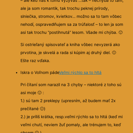
– ale keď nás k tomu vyzývaš …tak – nechýba to tam,
ale ja som romantik, tak trochu peknej prírody,
slniečka, stromov, kvietkov… možno sa to tam vôbec
nehodí, ospravedlňujem sa za trúfalosť – to len ja som
asi tak trochu “postihnutá” lesom. Všade mi chýba.
🙂
Si ostrieľaný spisovateľ a kniha vôbec nevyzerá ako
prvotina, je skvelá a rada si kúpim aj druhý diel.
🙂
Ešte raz vďaka.
Iskra o Voľnom páde
Veľmi rýchlo sa to hltá
Pri čítaní som narazil na 3 chyby – niektoré z toho sú
asi moje
🙂
:
1.) sú tam 2 preklepy (upresním, až budem mať 2x
prečítané
🙂
)
2.) je príliš krátka, resp.veľmi rýchlo sa to hltá (keď mi
veľmi chutí, neviem žuť pomaly, ale trénujem to, keď
chcem
🙂
)