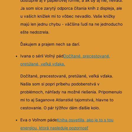
dostupné aj v papierovej forme, a ak by aj nie, nevadí.
Ja som síce zarytý odporca čítania kníh z displeja, ale
u vašich knižiek mi to vôbec nevadilo. Vaše knižky
majú len jednu chybu - väčšina ľudí na ne jednoducho
ešte nedozrela.
Ďakujem a prajem nech sa darí.
Ivana o sérii Voľný pád
Dočítané, precestované,
pretúlané, veľká vďaka.
Dočítané, precestované, pretúlané, veľká vďaka.
Našla som si popri príbehu podobenstvá v
problémoch, náhľady na možné riešenia. Pripomenulo
mi to aj Saganove Atlanstké tajomstvá, hlavne to
cestovanie. O pár týžňov dám ďalšie kolo.
Eva o Voľnom páde
Kniha osvetlila, ako je to s tou
energiou, ktorá nasleduje pozornosť