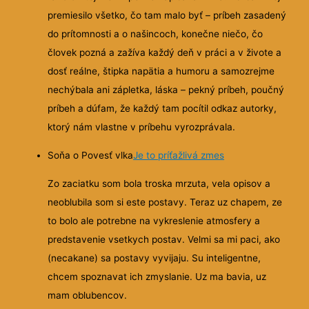
premiesilo všetko, čo tam malo byť – príbeh zasadený
do prítomnosti a o našincoch, konečne niečo, čo
človek pozná a zažíva každý deň v práci a v živote a
dosť reálne, štipka napätia a humoru a samozrejme
nechýbala ani zápletka, láska – pekný príbeh, poučný
príbeh a dúfam, že každý tam pocítil odkaz autorky,
ktorý nám vlastne v príbehu vyrozprávala.
Soňa o Povesť vlka
Je to príťažlivá zmes
Zo zaciatku som bola troska mrzuta, vela opisov a
neoblubila som si este postavy. Teraz uz chapem, ze
to bolo ale potrebne na vykreslenie atmosfery a
predstavenie vsetkych postav. Velmi sa mi paci, ako
(necakane) sa postavy vyvijaju. Su inteligentne,
chcem spoznavat ich zmyslanie. Uz ma bavia, uz
mam oblubencov.