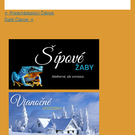
←
Predchádzajúci Článok
Ďalší Článok
→