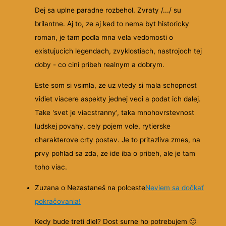
Dej sa uplne paradne rozbehol. Zvraty /.../ su
brilantne. Aj to, ze aj ked to nema byt historicky
roman, je tam podla mna vela vedomosti o
existujucich legendach, zvyklostiach, nastrojoch tej
doby - co cini pribeh realnym a dobrym.
Este som si vsimla, ze uz vtedy si mala schopnost
vidiet viacere aspekty jednej veci a podat ich dalej.
Take 'svet je viacstranny', taka mnohovrstevnost
ludskej povahy, cely pojem vole, rytierske
charakterove crty postav. Je to pritazliva zmes, na
prvy pohlad sa zda, ze ide iba o pribeh, ale je tam
toho viac.
Zuzana o Nezastaneš na polceste
Neviem sa dočkať
pokračovania!
Kedy bude treti diel? Dost surne ho potrebujem
🙂