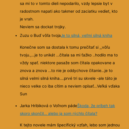
sa mi to v tomto dieli nepodarilo, vzdy lepsie byt v
radostnom napati ako takmer od zaciatku vediet, kto
je vrah.
Neviem sa dockat trojky.
Zuzu o Buď vôľa tvoja
Je to silná, veľmi silná kniha
Konečne som sa dostala k tomu prečítať si ,,vôľu
tvoju.,…je to unikát …čítala sa mi ťažko ..hodilo ma to
vždy spať. niektore pasaže som čítala opakovane a
znova a znova …to nie je oddychove čítanie…je to
silná velmi silná kniha….prvé tri su skvele -ale táto je
nieco velke co iba cítim a neviem opísať…Veľká vďaka
Sun
Jarka Hribiková o Voľnom páde
Škoda, že príbeh tak
skoro skončil… alebo ja som rýchlo čítala?
K tejto novele mám špecifický vzťah, lebo som jednou