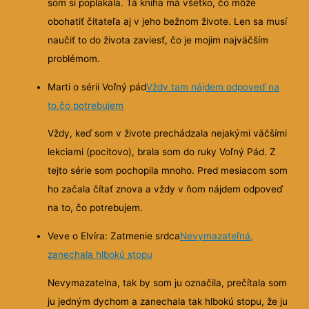
som si poplakala. Tá kniha má všetko, čo môže
obohatiť čitateľa aj v jeho bežnom živote. Len sa musí
naučiť to do života zaviesť, čo je mojim najväčším
problémom.
Marti o sérii Voľný pád
Vždy tam nájdem odpoveď na
to,čo potrebujem
Vždy, keď som v živote prechádzala nejakými väčšími
lekciami (pocitovo), brala som do ruky Voľný Pád. Z
tejto série som pochopila mnoho. Pred mesiacom som
ho začala čítať znova a vždy v ňom nájdem odpoveď
na to, čo potrebujem.
Veve o Elvíra: Zatmenie srdca
Nevymazateľná,
zanechala hlbokú stopu
Nevymazatelna, tak by som ju označila, prečítala som
ju jedným dychom a zanechala tak hlbokú stopu, že ju