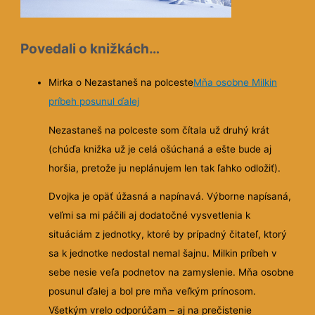
Povedali o knižkách…
Mirka o Nezastaneš na polceste
Mňa osobne Milkin
príbeh posunul ďalej
Nezastaneš na polceste som čítala už druhý krát
(chúďa knižka už je celá ošúchaná a ešte bude aj
horšia, pretože ju neplánujem len tak ľahko odložiť).
Dvojka je opäť úžasná a napínavá. Výborne napísaná,
veľmi sa mi páčili aj dodatočné vysvetlenia k
situáciám z jednotky, ktoré by prípadný čitateľ, ktorý
sa k jednotke nedostal nemal šajnu. Milkin príbeh v
sebe nesie veľa podnetov na zamyslenie. Mňa osobne
posunul ďalej a bol pre mňa veľkým prínosom.
Všetkým vrelo odporúčam – aj na prečistenie