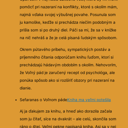
pomôcť pri nazeraní na konflikty, ktoré s okolím mám,
najmä vďaka svojej výbušnej povahe.
Posunula som
ju kamoške, keďže si prechádza niečím podobným a
prišla som si po druhý diel. Páči sa mi, že sa v knižke
na nič nehráš a že je celá písaná ľudským spôsobom.
Okrem pútavého príbehu, sympatických postáv a
príjemného čítania odporúčam knihu ľuďom, ktorí si
prechádzajú hádavým obdobím s okolím. Nehovorím,
že Voľný pád je zaručený recept od psychológa, ale
ponúka spôsob ako si rozšíriť obzory pri nazeraní na
dianie.
Sefaranas o Voľnom páde
Kniha ma veľmi potešila
Aj ja ďakujem za knihu, a hneď ako dorazila začala
som ju čítať, síce na dvakrát – ale celú, skončila som
ráno o 4tej. Veľmi pekne napísaná kniha. Asi sa v nej