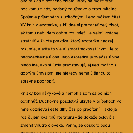
ako príklad z bežného života, ktorý sa môže stať
hocikomu z nás, podaný zaujímavo a zrozumiteľne.
Spojenie príjemného s užitočným. Lebo môžem čítať
XY kníh o ezoterike, a kľudne si premrhať celý život,
ak tomu nebudem dobre rozumieť. Je veľmi vzácne
stretnúť v živote praktika, ktorý ezoterike naozaj
rozumie, a ešte to vie aj sprostredkovať iným. Je to
nedoceniteľná úloha, lebo ezoterika je zväčša úplne
niečo iné, ako si ľudia predstavujú, aj keď možno s
dobrým úmyslom, ale niekedy nemajú šancu to
správne pochopiť.
Knižky boli návykové a nemohla som sa od nich
odtrhnúť. Duchovné posolstvá ukryté v príbehoch vo
mne doznievali ešte dlhý čas po prečítaní. Takto ja
rozlišujem kvalitnú literatúru - že dokáže osloviť a
zmeniť vnútro človeka. Verím, že čoskoro budú