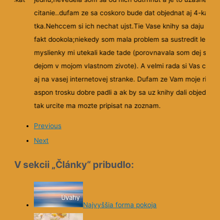
citanie..dufam ze sa coskoro bude dat objednat aj 4-ka a 5
tka.Nehccem si ich nechat ujst.Tie Vase knihy sa daju cita
fakt dookola;niekedy som mala problem sa sustredit lebo
myslienky mi utekali kade tade (porovnavala som dej s
dejom v mojom vlastnom zivote). A velmi rada si Vas citam
aj na vasej internetovej stranke. Dufam ze Vam moje riadk
aspon trosku dobre padli a ak by sa uz knihy dali objednat
tak urcite ma mozte pripisat na zoznam.
Previous
Next
V sekcii „Články“ pribudlo:
Najvyššia forma pokoja