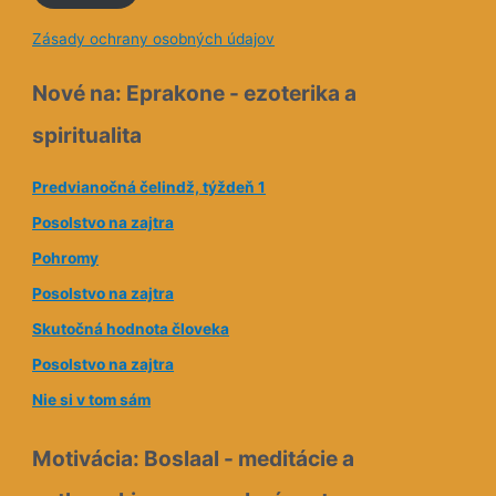
a
Zásady ochrany osobných údajov
i
l
Nové na: Eprakone - ezoterika a
o
spiritualita
v
á
Predvianočná čelindž, týždeň 1
a
Posolstvo na zajtra
d
Pohromy
r
e
Posolstvo na zajtra
s
Skutočná hodnota človeka
a
Posolstvo na zajtra
Nie si v tom sám
Motivácia: Boslaal - meditácie a