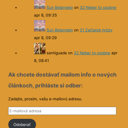
Sun Belangelo
on
32 Neber to osobne
apr 8, 09:35
Sun Belangelo
on
31 Začiatok hrôzy
apr 8, 09:29
santiguada
on
32 Neber to osobne
apr
8, 08:41
Ak chcete dostávať mailom info o nových
článkoch, prihláste si odber:
Zadajte, prosím, vašu e-mailovú adresu.
E
-
Odoberať
m