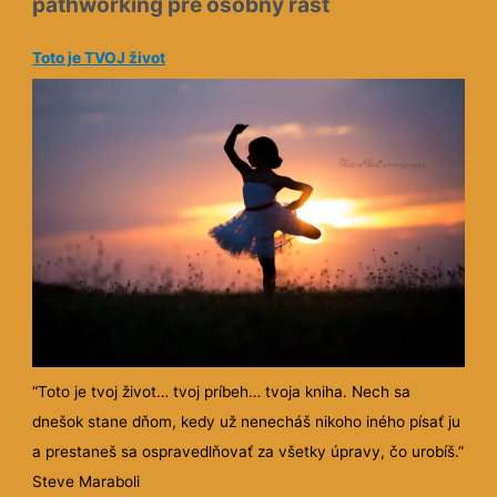
pathworking pre osobný rast
Toto je TVOJ život
“Toto je tvoj život… tvoj príbeh… tvoja kniha. Nech sa
dnešok stane dňom, kedy už nenecháš nikoho iného písať ju
a prestaneš sa ospravedlňovať za všetky úpravy, čo urobíš.”
Steve Maraboli