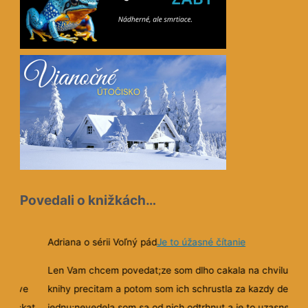
Povedali o knižkách…
ať
Adriana o sérii Voľný pád
Je to úžasné čítanie
Len Vam chcem povedat;ze som dlho cakala na chvilu ked
Prave
knihy precitam a potom som ich schrustla za kazdy den
a dockat
jednu;nevedela som sa od nich odtrhnut a je to
uzasne