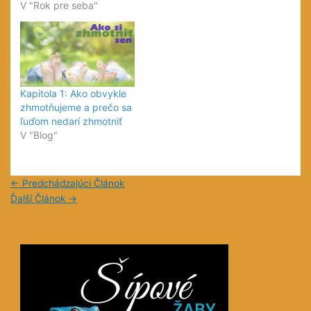
V "Rok pre seba"
Kapitola 1: Ako obvykle
zhmotňujeme a prečo sa
ľuďom nedarí zhmotniť
V "Blog"
←
Predchádzajúci Článok
Ďalší Článok
→