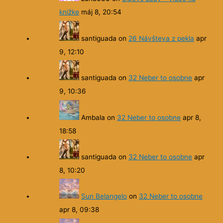
knižke
máj 8, 20:54
santiguada
on
26 Návšteva z pekla
apr
9, 12:10
santiguada
on
32 Neber to osobne
apr
9, 10:36
Ambala
on
32 Neber to osobne
apr 8,
18:58
santiguada
on
32 Neber to osobne
apr
8, 10:20
Sun Belangelo
on
32 Neber to osobne
apr 8, 09:38