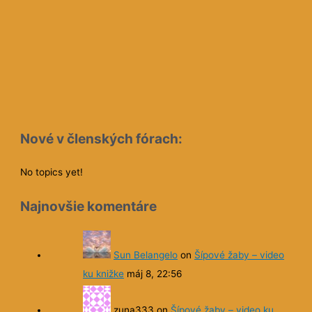
Nové v členských fórach:
No topics yet!
Najnovšie komentáre
Sun Belangelo
on
Šípové žaby – video
ku knižke
máj 8, 22:56
zuna333
on
Šípové žaby – video ku