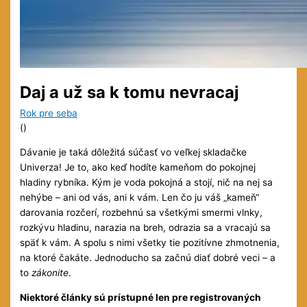
Daj a už sa k tomu nevracaj
Rok pre seba
(
)
Dávanie je taká dôležitá súčasť vo veľkej skladačke
Univerza! Je to, ako keď hodíte kameňom do pokojnej
hladiny rybníka. Kým je voda pokojná a stojí, nič na nej sa
nehýbe – ani od vás, ani k vám. Len čo ju váš „kameň“
darovania rozčerí, rozbehnú sa všetkými smermi vlnky,
rozkývu hladinu, narazia na breh, odrazia sa a vracajú sa
späť k vám. A spolu s nimi všetky tie pozitívne zhmotnenia,
na ktoré čakáte. Jednoducho sa začnú diať dobré veci – a
to
zákonite
.
Niektoré články sú prístupné len pre registrovaných