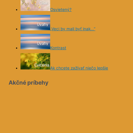
Osvietený?
„Veci by mali byť inak…“
Kontrast
Ak chcete zažívať niečo lepšie
Akčné príbehy