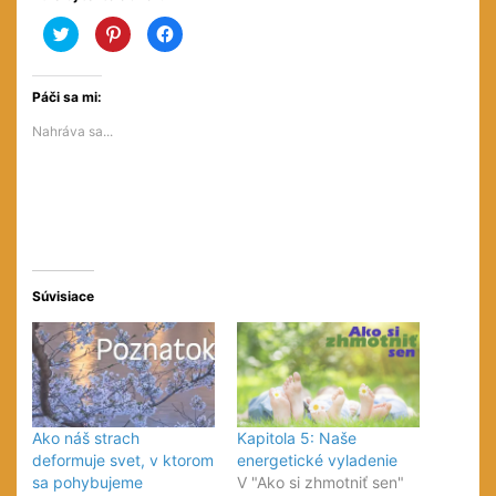
Kliknite
Kliknite
Kliknite
pre
pre
pre
zdieľanie
zdieľanie
zdieľanie
na
na
na
službe
službe
Facebooku(Otvorí
Twitter(Otvorí
Pinterest(Otvorí
sa
Páči sa mi:
sa
sa
v
v
v
novom
Nahráva sa...
novom
novom
okne)
okne)
okne)
Súvisiace
Ako náš strach
Kapitola 5: Naše
deformuje svet, v ktorom
energetické vyladenie
sa pohybujeme
V "Ako si zhmotniť sen"