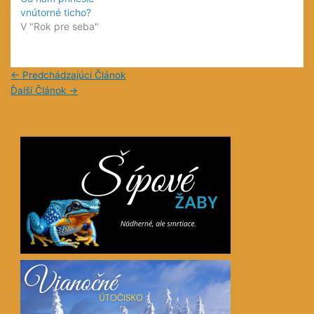
vnútorné ticho?
V "Rok pre seba"
←
Predchádzajúci Článok
Ďalší Článok
→