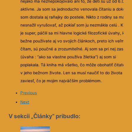
nejako ma neznepokojovalo ani to, že deti sú už od 6.00
aktívne. Ja som sa jednoducho venovala čítaniu a dokonc
som dostala aj raňajky do postele. Nikto z rodiny sa ma
nesnažil vyrušovať, až pokiaľ som ju nezmákla celú . Kniha
je super, páčili sa mi hlavne logické filozofické úvahy, ktor
bežne používate aj vo svojich článkoch, preto ich veľmi ra
čítam, sú poučné a zrozumiteľné. Aj som sa pri nej zasmial
(úvaha : “ako sa vlastne používa žiletka”) aj som si
poplakala. Tá kniha má všetko, čo môže obohatiť čitateľa a
v jeho bežnom živote. Len sa musí naučiť to do života
zaviesť, čo je mojim najväčším problémom.
Previous
Next
V sekcii „Články“ pribudlo: