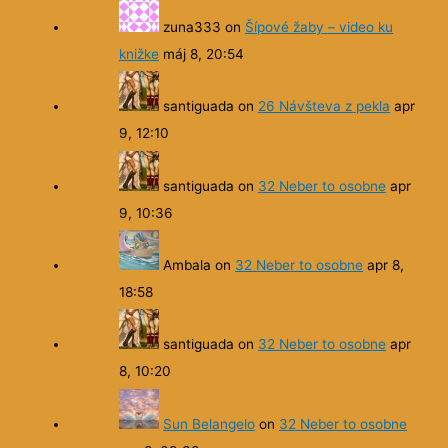
zuna333
on
Šípové žaby – video ku
knižke
máj 8, 20:54
santiguada
on
26 Návšteva z pekla
apr
9, 12:10
santiguada
on
32 Neber to osobne
apr
9, 10:36
Ambala
on
32 Neber to osobne
apr 8,
18:58
santiguada
on
32 Neber to osobne
apr
8, 10:20
Sun Belangelo
on
32 Neber to osobne