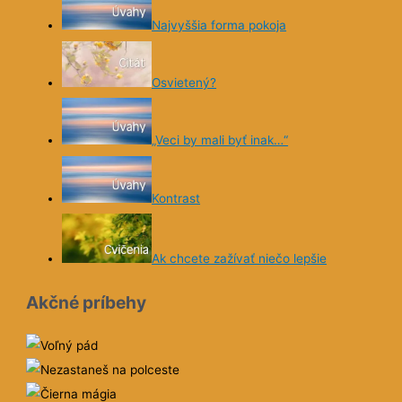
Najvyššia forma pokoja
Osvietený?
„Veci by mali byť inak…“
Kontrast
Ak chcete zažívať niečo lepšie
Akčné príbehy