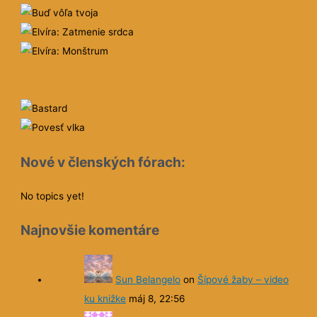
Nové v členských fórach:
No topics yet!
Najnovšie komentáre
Sun Belangelo
on
Šípové žaby – video
ku knižke
máj 8, 22:56