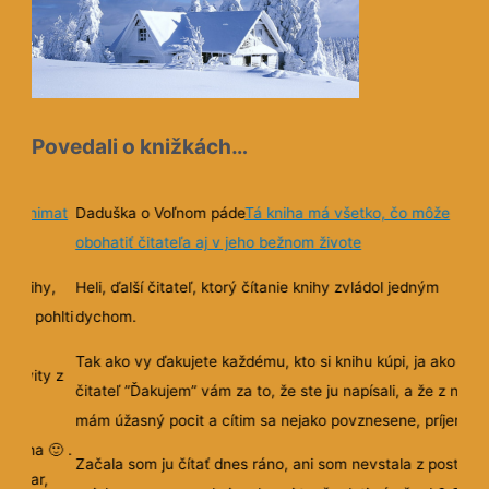
Povedali o knižkách…
ane vnimat
Daduška o Voľnom páde
Tá kniha má všetko, čo môže
obohatiť čitateľa aj v jeho bežnom živote
yp knihy,
Heli, ďalší čitateľ, ktorý čítanie knihy zvládol jedným
e ho pohlti
dychom.
Tak ako vy ďakujete každému, kto si knihu kúpi, ja ako
ktivity z
čitateľ ”Ďakujem” vám za to, že ste ju napísali, a že z nej
mám úžasný pocit a cítim sa nejako povznesene, príjemne
la kniha
🙂
.
Začala som ju čítať dnes ráno, ani som nevstala z postele,
emplar,