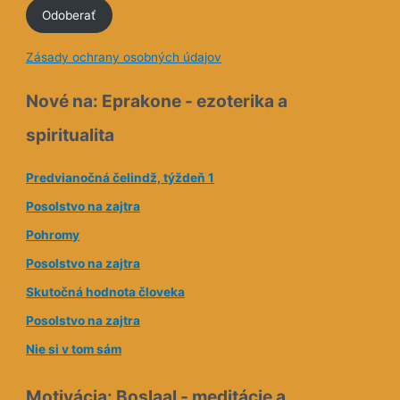
Odoberať
m
a
Zásady ochrany osobných údajov
i
l
Nové na: Eprakone - ezoterika a
o
spiritualita
v
á
Predvianočná čelindž, týždeň 1
a
Posolstvo na zajtra
d
Pohromy
r
e
Posolstvo na zajtra
s
Skutočná hodnota človeka
a
Posolstvo na zajtra
Nie si v tom sám
Motivácia: Boslaal - meditácie a