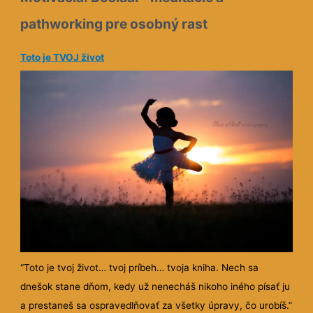
pathworking pre osobný rast
Toto je TVOJ život
“Toto je tvoj život… tvoj príbeh… tvoja kniha. Nech sa
dnešok stane dňom, kedy už nenecháš nikoho iného písať ju
a prestaneš sa ospravedlňovať za všetky úpravy, čo urobíš.”