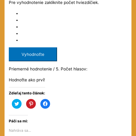
Pre vyhodnotenie zakliknite počet hviezdičiek.
Vyhodnoťte
Priemerné hodnotenie
/ 5. Počet hlasov:
Hodnoťte ako prví!
Zdieľaj tento článok:
Kliknite
Kliknite
Kliknite
pre
pre
pre
zdieľanie
zdieľanie
zdieľanie
na
na
na
službe
službe
Facebooku(Otvorí
Twitter(Otvorí
Pinterest(Otvorí
sa
Páči sa mi:
sa
sa
v
v
v
novom
Nahráva sa...
novom
novom
okne)
okne)
okne)