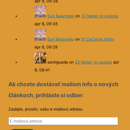
apr 8, 09:38
Sun Belangelo
on
32 Neber to osobne
apr 8, 09:35
Sun Belangelo
on
31 Začiatok hrôzy
apr 8, 09:29
santiguada
on
32 Neber to osobne
apr
8, 08:41
Ak chcete dostávať mailom info o nových
článkoch, prihláste si odber:
Zadajte, prosím, vašu e-mailovú adresu.
E
-