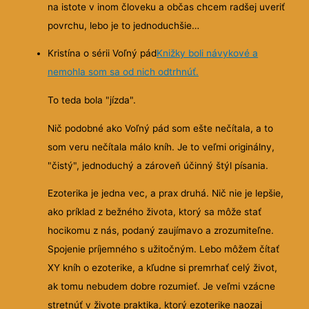
na istote v inom človeku a občas chcem radšej uveriť
povrchu, lebo je to jednoduchšie…
Kristína o sérii Voľný pád
Knižky boli návykové a
nemohla som sa od nich odtrhnúť.
To teda bola "jízda".
Nič podobné ako Voľný pád som ešte nečítala, a to
som veru nečítala málo kníh. Je to veľmi originálny,
"čistý", jednoduchý a zároveň účinný štýl písania.
Ezoterika je jedna vec, a prax druhá. Nič nie je lepšie,
ako príklad z bežného života, ktorý sa môže stať
hocikomu z nás, podaný zaujímavo a zrozumiteľne.
Spojenie príjemného s užitočným. Lebo môžem čítať
XY kníh o ezoterike, a kľudne si premrhať celý život,
ak tomu nebudem dobre rozumieť. Je veľmi vzácne
stretnúť v živote praktika, ktorý ezoterike naozaj