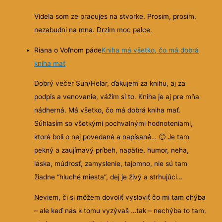
Videla som ze pracujes na stvorke. Prosim, prosim,
nezabudni na mna. Drzim moc palce.
Riana o Voľnom páde
Kniha má všetko, čo má dobrá
kniha mať
Dobrý večer Sun/Helar, ďakujem za knihu, aj za
podpis a venovanie, vážim si to. Kniha je aj pre mňa
nádherná. Má všetko, čo má dobrá kniha mať.
Súhlasím so všetkými pochvalnými hodnoteniami,
ktoré boli o nej povedané a napísané…
🙂
Je tam
pekný a zaujímavý príbeh, napätie, humor, neha,
láska, múdrosť, zamyslenie, tajomno, nie sú tam
žiadne “hluché miesta”, dej je živý a strhujúci…
Neviem, či si môžem dovoliť vysloviť čo mi tam chýba
– ale keď nás k tomu vyzývaš …tak – nechýba to tam,