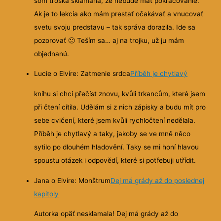
som troška sklamaná, že nebude mať pokračovanie.
Ak je to lekcia ako mám prestať očakávať a vnucovať
svetu svoju predstavu – tak správa dorazila. Ide sa
pozorovať
🙂
Teším sa… aj na trojku, už ju mám
objednanú.
Lucie o Elvíre: Zatmenie srdca
Příběh je chytlavý
knihu si chci přečíst znovu, kvůli trkancům, které jsem
při čtení cítila. Udělám si z nich zápisky a budu mít pro
sebe cvičení, které jsem kvůli rychločtení nedělala.
Příběh je chytlavý a taky, jakoby se ve mně něco
sytilo po dlouhém hladovění. Taky se mi honí hlavou
spoustu otázek i odpovědí, které si potřebuji utřídit.
Jana o Elvíre: Monštrum
Dej má grády až do poslednej
kapitoly
Autorka opäť nesklamala! Dej má grády až do