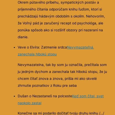
Okrem pútavého príbehu, sympatických postáv a
príjemného čítania odporúčam knihu ľuďom, ktorí si
prechádzajú hádavým obdobím s okolím. Nehovorím,
že Voľný pád je zaručený recept od psychológa, ale
ponúka spôsob ako si rozšíriť obzory pri nazeraní na
dianie.
Veve o Elvíra: Zatmenie srdca
Nevymazateľná,
zanechala hlbokú stopu
Nevymazatelna, tak by som ju označila, prečítala som
ju jedným dychom a zanechala tak hlbokú stopu, že ju
chcem čítať znova a znova, prišla mi ako skvelé
zhrnutie poznatkov z Roku pre seba
Dušan o Nezastaneš na polceste
Keď som čítal, svet
naokolo zastal
Konečne sa mi podarilo dočitať tvoju druhu knihu /…/