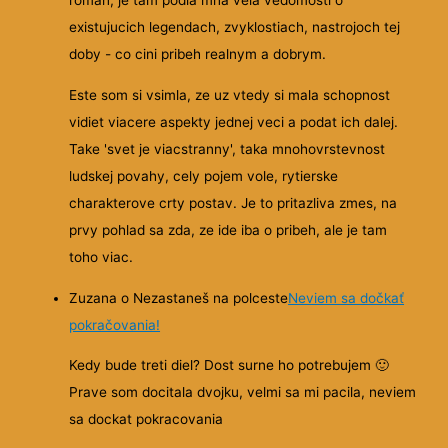
roman, je tam podla mna vela vedomosti o
existujucich legendach, zvyklostiach, nastrojoch tej
doby - co cini pribeh realnym a dobrym.
Este som si vsimla, ze uz vtedy si mala schopnost
vidiet viacere aspekty jednej veci a podat ich dalej.
Take 'svet je viacstranny', taka mnohovrstevnost
ludskej povahy, cely pojem vole, rytierske
charakterove crty postav. Je to pritazliva zmes, na
prvy pohlad sa zda, ze ide iba o pribeh, ale je tam
toho viac.
Zuzana o Nezastaneš na polceste
Neviem sa dočkať
pokračovania!
Kedy bude treti diel? Dost surne ho potrebujem
🙂
Prave som docitala dvojku, velmi sa mi pacila, neviem
sa dockat pokracovania