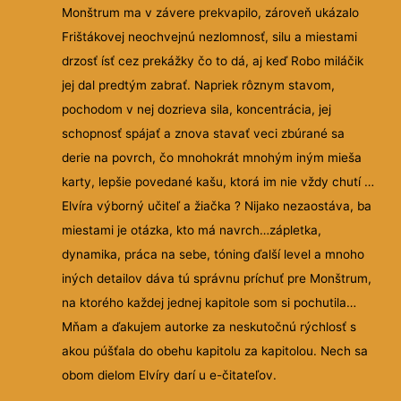
Monštrum ma v závere prekvapilo, zároveň ukázalo
Frištákovej neochvejnú nezlomnosť, silu a miestami
drzosť ísť cez prekážky čo to dá, aj keď Robo miláčik
jej dal predtým zabrať. Napriek rôznym stavom,
pochodom v nej dozrieva sila, koncentrácia, jej
schopnosť spájať a znova stavať veci zbúrané sa
derie na povrch, čo mnohokrát mnohým iným mieša
karty, lepšie povedané kašu, ktorá im nie vždy chutí …
Elvíra výborný učiteľ a žiačka ? Nijako nezaostáva, ba
miestami je otázka, kto má navrch…zápletka,
dynamika, práca na sebe, tóning ďalší level a mnoho
iných detailov dáva tú správnu príchuť pre Monštrum,
na ktorého každej jednej kapitole som si pochutila…
Mňam a ďakujem autorke za neskutočnú rýchlosť s
akou púšťala do obehu kapitolu za kapitolou. Nech sa
obom dielom Elvíry darí u e-čitateľov.