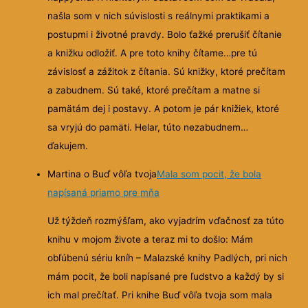
našla som v nich súvislosti s reálnymi praktikami a
postupmi i životné pravdy. Bolo ťažké prerušiť čítanie
a knižku odložiť. A pre toto knihy čítame…pre tú
závislosť a zážitok z čítania. Sú knižky, ktoré prečítam
a zabudnem. Sú také, ktoré prečítam a matne si
pamätám dej i postavy. A potom je pár knižiek, ktoré
sa vryjú do pamäti. Helar, túto nezabudnem…
ďakujem.
Martina o Buď vôľa tvoja
Mala som pocit, že bola
napísaná priamo pre mňa
Už týždeň rozmýšľam, ako vyjadrím vďačnosť za túto
knihu v mojom živote a teraz mi to došlo: Mám
obľúbenú sériu kníh – Malazské knihy Padlých, pri nich
mám pocit, že boli napísané pre ľudstvo a každý by si
ich mal prečítať. Pri knihe Buď vôľa tvoja som mala