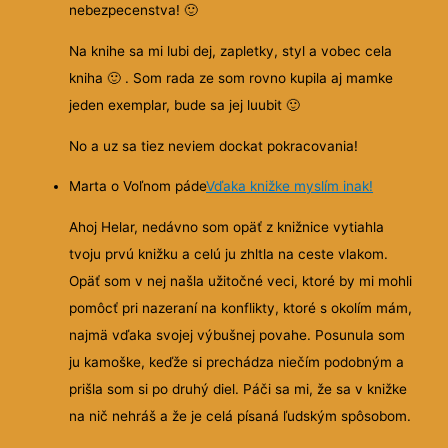
nebezpecenstva!
🙂
Na knihe sa mi lubi dej, zapletky, styl a vobec cela
kniha
🙂
. Som rada ze som rovno kupila aj mamke
jeden exemplar, bude sa jej luubit
🙂
No a uz sa tiez neviem dockat pokracovania!
Marta o Voľnom páde
Vďaka knižke myslím inak!
Ahoj Helar, nedávno som opäť z knižnice vytiahla
tvoju prvú knižku a celú ju zhltla na ceste vlakom.
Opäť som v nej našla užitočné veci, ktoré by mi mohli
pomôcť pri nazeraní na konflikty, ktoré s okolím mám,
najmä vďaka svojej výbušnej povahe.
Posunula som
ju kamoške, keďže si prechádza niečím podobným a
prišla som si po druhý diel. Páči sa mi, že sa v knižke
na nič nehráš a že je celá písaná ľudským spôsobom.