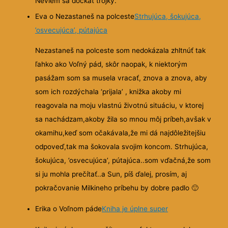
Neviem sa dockat trojky.
Eva o Nezastaneš na polceste
Strhujúca, šokujúca,
’osvecujúca’, pútajúca
Nezastaneš na polceste som nedokázala zhltnúť tak
ľahko ako Voľný pád, skôr naopak, k niektorým
pasážam som sa musela vracať, znova a znova, aby
som ich rozdýchala ‘prijala’ , knižka
akoby mi
reagovala na moju vlastnú životnú situáciu, v ktorej
sa nachádzam,akoby žila so mnou môj príbeh,avšak v
okamihu,keď som očakávala,že mi dá najdôležitejšiu
odpoveď,tak ma šokovala svojim koncom. Strhujúca,
šokujúca, ’osvecujúca’, pútajúca..som vďačná,že som
si ju mohla prečítať..a Sun, píš ďalej, prosím, aj
pokračovanie Milkineho príbehu by dobre padlo
🙂
Erika o Voľnom páde
Kniha je úplne super