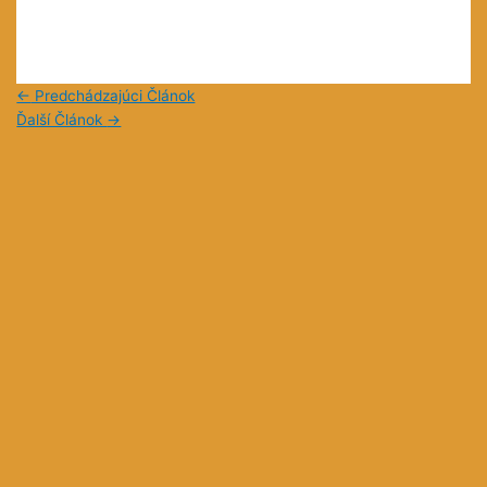
←
Predchádzajúci Článok
Ďalší Článok
→