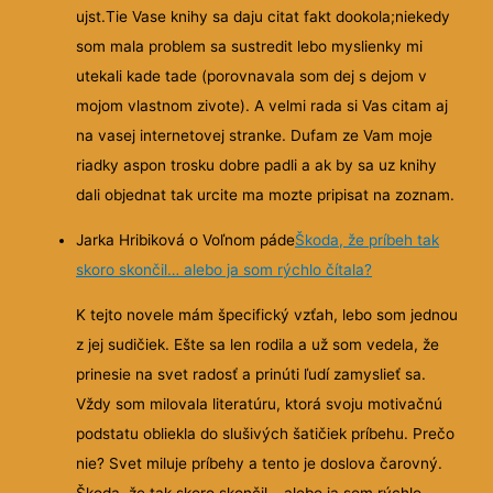
ujst.Tie Vase knihy sa daju citat fakt dookola;niekedy
som mala problem sa sustredit lebo myslienky mi
utekali kade tade (porovnavala som dej s dejom v
mojom vlastnom zivote). A velmi rada si Vas citam aj
na vasej internetovej stranke. Dufam ze Vam moje
riadky aspon trosku dobre padli a ak by sa uz knihy
dali objednat tak urcite ma mozte pripisat na zoznam.
Jarka Hribiková o Voľnom páde
Škoda, že príbeh tak
skoro skončil… alebo ja som rýchlo čítala?
K tejto novele mám špecifický vzťah, lebo som jednou
z jej sudičiek. Ešte sa len rodila a už som vedela, že
prinesie na svet radosť a prinúti ľudí zamyslieť sa.
Vždy som milovala literatúru, ktorá svoju motivačnú
podstatu obliekla do slušivých šatičiek príbehu. Prečo
nie? Svet miluje príbehy a tento je doslova čarovný.
Škoda, že tak skoro skončil… alebo ja som rýchlo