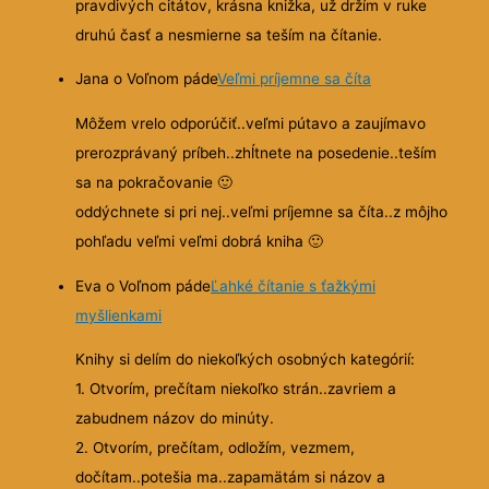
pravdivých citátov, krásna knižka, už držím v ruke
druhú časť a nesmierne sa teším na čítanie.
Jana o Voľnom páde
Veľmi príjemne sa číta
Môžem vrelo odporúčiť..veľmi pútavo a zaujímavo
prerozprávaný príbeh..zhĺtnete na posedenie..teším
sa na pokračovanie
🙂
oddýchnete si pri nej..veľmi príjemne sa číta..z môjho
pohľadu veľmi veľmi dobrá kniha
🙂
Eva o Voľnom páde
Ľahké čítanie s ťažkými
myšlienkami
Knihy si delím do niekoľkých osobných kategórií:
1. Otvorím, prečítam niekoľko strán..zavriem a
zabudnem názov do minúty.
2. Otvorím, prečítam, odložím, vezmem,
dočítam..potešia ma..zapamätám si názov a