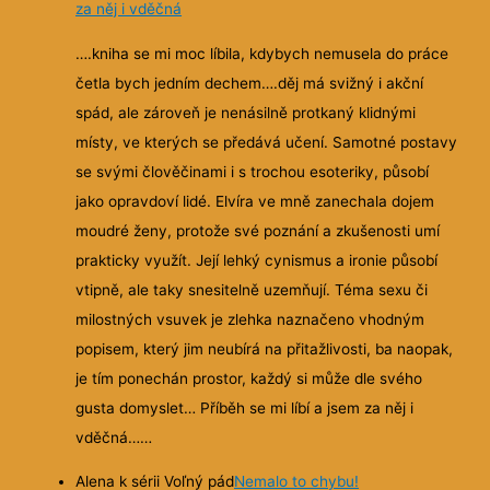
za něj i vděčná
….kniha se mi moc líbila, kdybych nemusela do práce
četla bych jedním dechem….děj má svižný i akční
spád, ale zároveň je nenásilně protkaný klidnými
místy, ve kterých se předává učení. Samotné postavy
se svými člověčinami i s trochou esoteriky, působí
jako opravdoví lidé. Elvíra ve mně zanechala dojem
moudré ženy, protože své poznání a zkušenosti umí
prakticky využít. Její lehký cynismus a ironie působí
vtipně, ale taky snesitelně uzemňují. Téma sexu či
milostných vsuvek je zlehka naznačeno vhodným
popisem, který jim neubírá na přitažlivosti, ba naopak,
je tím ponechán prostor, každý si může dle svého
gusta domyslet… Příběh se mi líbí a jsem za něj i
vděčná……
Alena k sérii Voľný pád
Nemalo to chybu!