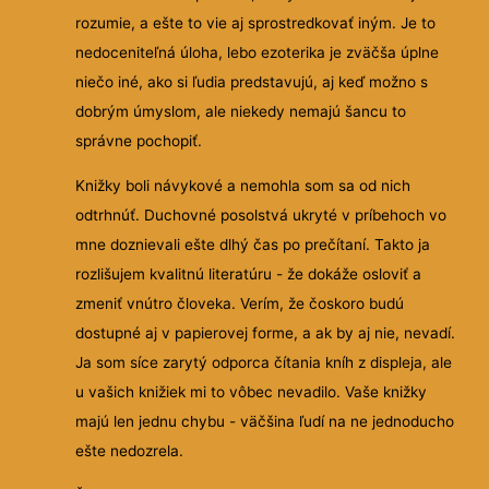
rozumie, a ešte to vie aj sprostredkovať iným. Je to
nedoceniteľná úloha, lebo ezoterika je zväčša úplne
niečo iné, ako si ľudia predstavujú, aj keď možno s
dobrým úmyslom, ale niekedy nemajú šancu to
správne pochopiť.
Knižky boli návykové a nemohla som sa od nich
odtrhnúť. Duchovné posolstvá ukryté v príbehoch vo
mne doznievali ešte dlhý čas po prečítaní. Takto ja
rozlišujem kvalitnú literatúru - že dokáže osloviť a
zmeniť vnútro človeka. Verím, že čoskoro budú
dostupné aj v papierovej forme, a ak by aj nie, nevadí.
Ja som síce zarytý odporca čítania kníh z displeja, ale
u vašich knižiek mi to vôbec nevadilo. Vaše knižky
majú len jednu chybu - väčšina ľudí na ne jednoducho
ešte nedozrela.