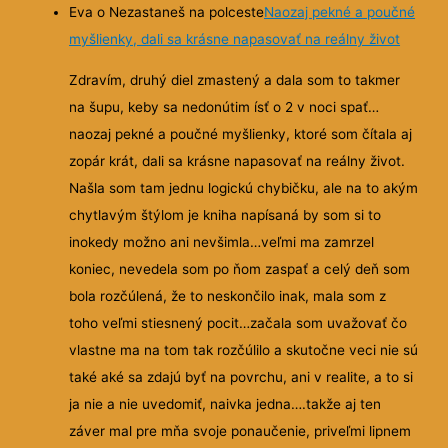
Eva o Nezastaneš na polceste
Naozaj pekné a poučné
myšlienky, dali sa krásne napasovať na reálny život
Zdravím, druhý diel zmastený a dala som to takmer
na šupu, keby sa nedonútim ísť o 2 v noci spať…
naozaj pekné a poučné myšlienky, ktoré som čítala aj
zopár krát, dali sa krásne
napasovať na reálny život.
Našla som tam jednu logickú chybičku, ale na to akým
chytlavým štýlom je kniha napísaná by som si to
inokedy možno ani nevšimla…veľmi ma zamrzel
koniec, nevedela som po ňom zaspať a celý deň som
bola rozčúlená, že to neskončilo inak, mala som z
toho veľmi stiesnený pocit…začala som uvažovať čo
vlastne ma na tom tak rozčúlilo a skutočne veci nie sú
také aké sa zdajú byť na povrchu, ani v realite, a to si
ja nie a nie uvedomiť, naivka jedna….takže aj ten
záver mal pre mňa svoje ponaučenie, priveľmi lipnem