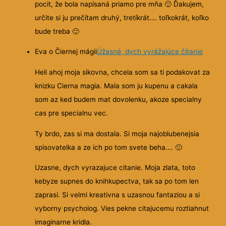
pocit, že bola napísaná priamo pre mňa
🙂
Ďakujem,
určite si ju prečítam druhý, tretíkrát…. toľkokrát, koľko
bude treba
🙂
Eva o Čiernej mágii
Úžasné, dych vyrážajúce čítanie
Heli ahoj moja sikovna, chcela som sa ti podakovat za
knizku Cierna magia. Mala som ju kupenu a cakala
som az ked budem mat dovolenku, akoze specialny
cas pre specialnu vec.
Ty brdo, zas si ma dostala. Si moja najoblubenejsia
spisovatelka a ze ich po tom svete beha….
🙂
Uzasne, dych vyrazajuce citanie. Moja zlata, toto
kebyze supnes do knihkupectva, tak sa po tom len
zaprasi. Si velmi kreativna s uzasnou fantaziou a si
vyborny psycholog. Vies pekne citajucemu roztiahnut
imaginarne kridla.