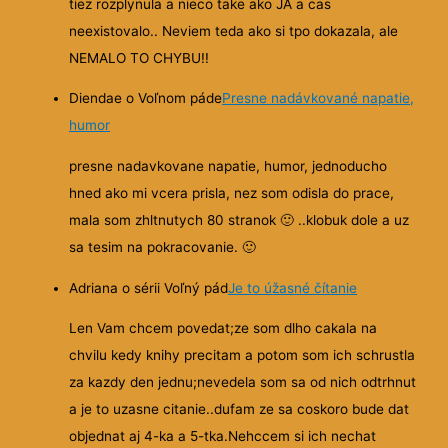
tiez rozplynula a nieco take ako JA a cas
neexistovalo.. Neviem teda ako si tpo dokazala, ale
NEMALO TO CHYBU!!
Diendae o Voľnom páde
Presne nadávkované napatie,
humor
presne nadavkovane napatie, humor, jednoducho
hned ako mi vcera prisla, nez som odisla do prace,
mala som zhltnutych 80 stranok
🙂
..klobuk dole a uz
sa tesim na pokracovanie.
🙂
Adriana o sérii Voľný pád
Je to úžasné čítanie
Len Vam chcem povedat;ze som dlho cakala na
chvilu kedy knihy precitam a potom som ich schrustla
za kazdy den jednu;nevedela som sa od nich odtrhnut
a je to
uzasne citanie..dufam ze sa coskoro bude dat
objednat aj 4-ka a 5-tka.Nehccem si ich nechat