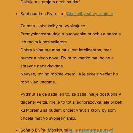
Ďakujem a prajem nech sa darí.
Santiguada o Elvíre I a II
Obe knihy sú vynikajúce
Za mna – obe knihy su vynikajuce.
Premyslenostou deja a budovanim pribehu a napatia
ich radim k bestsellerom.
Dobra kniha pre mna musi byt inteligentna, mat
humor a nieco nove. Elvira to vsetko ma, hojne a
spravne nadavkovane.
Navyse, toning robime vsetci, a je skvele vediet ho
robit viac vedome.
Vytknut sa da azda len to, ze zatial nie je dostupna v
tlacenej verzii. Nie je to totiz jednorazovka, ale pribeh,
ku ktoremu sa budem chciet vratit a ktory by som
chcela mat vo svojej kniznici.
Soňa o Elvíra: Monštrum
Dej je nesmierne pútavý