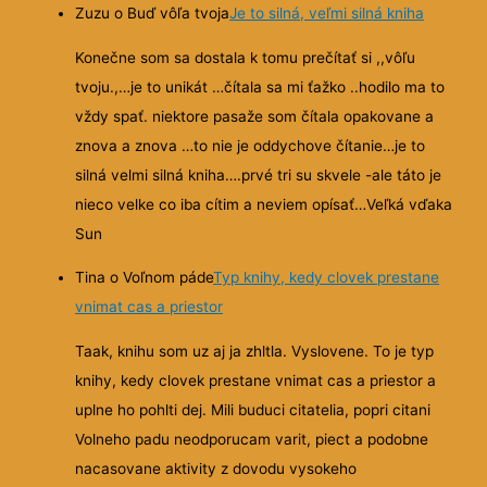
Zuzu o Buď vôľa tvoja
Je to silná, veľmi silná kniha
Konečne som sa dostala k tomu prečítať si ,,vôľu
tvoju.,…je to unikát …čítala sa mi ťažko ..hodilo ma to
vždy spať. niektore pasaže som čítala opakovane a
znova a znova …to nie je oddychove čítanie…je to
silná velmi silná kniha….prvé tri su skvele -ale táto je
nieco velke co iba cítim a neviem opísať…Veľká vďaka
Sun
Tina o Voľnom páde
Typ knihy, kedy clovek prestane
vnimat cas a priestor
Taak, knihu som uz aj ja zhltla. Vyslovene. To je typ
knihy, kedy clovek prestane vnimat cas a priestor a
uplne ho pohlti dej. Mili buduci citatelia, popri citani
Volneho padu neodporucam varit, piect a podobne
nacasovane aktivity z dovodu vysokeho