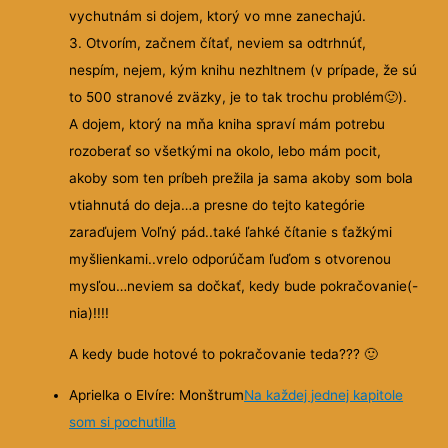
vychutnám si dojem, ktorý vo mne zanechajú.
3. Otvorím, začnem čítať, neviem sa odtrhnúť,
nespím, nejem, kým knihu nezhltnem (v prípade, že sú
to 500 stranové zväzky, je to tak trochu problém
🙂
).
A dojem, ktorý na mňa kniha spraví mám potrebu
rozoberať so všetkými na okolo, lebo mám pocit,
akoby som ten príbeh prežila ja sama akoby som bola
vtiahnutá do deja…a presne do tejto kategórie
zaraďujem Voľný pád..také ľahké čítanie s ťažkými
myšlienkami..vrelo odporúčam ľuďom s otvorenou
mysľou…neviem sa dočkať, kedy bude pokračovanie(-
nia)!!!!
A kedy bude hotové to pokračovanie teda???
🙂
Aprielka o Elvíre: Monštrum
Na každej jednej kapitole
som si pochutilla