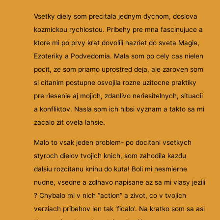
Vsetky diely som precitala jednym dychom, doslova
kozmickou rychlostou. Pribehy pre mna fascinujuce a
ktore mi po prvy krat dovolili nazriet do sveta Magie,
Ezoteriky a Podvedomia. Mala som po cely cas nielen
pocit, ze som priamo uprostred deja, ale zaroven som
si citanim postupne osvojila rozne uzitocne praktiky
pre riesenie aj mojich, zdanlivo neriesitelnych, situacii
a konfliktov. Nasla som ich hlbsi vyznam a takto sa mi
zacalo zit ovela lahsie.
Malo to vsak jeden problem- po docitani vsetkych
styroch dielov tvojich knich, som zahodila kazdu
dalsiu rozcitanu knihu do kuta! Boli mi nesmierne
nudne, vsedne a zdlhavo napisane az sa mi vlasy jezili
? Chybalo mi v nich “action” a zivot, co v tvojich
verziach pribehov len tak ‘ficalo’. Na kratko som sa asi