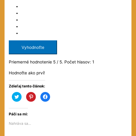
Vyhodnoťte
Priemerné hodnotenie
5
/ 5. Počet hlasov:
1
Hodnoťte ako prví!
Zdieľaj tento článok:
Kliknite
Kliknite
Kliknite
pre
pre
pre
zdieľanie
zdieľanie
zdieľanie
na
na
na
službe
službe
Facebooku(Otvorí
Twitter(Otvorí
Pinterest(Otvorí
sa
Páči sa mi:
sa
sa
v
v
v
novom
Nahráva sa...
novom
novom
okne)
okne)
okne)