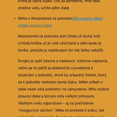
Kniha je úplne super, číta sa perfektne, mne dala
strašne veľa, určite píšte ďalej
Mirka o Nezastaneš na polceste
Mňa osobne Milkin
príbeh posunul ďalej
Nezastaneš na polceste som čítala už druhý krát
(chúďa knižka už je celá ošúchaná a ešte bude aj
horšia, pretože ju neplánujem len tak ľahko odložiť).
Dvojka je opäť úžasná a napínavá. Výborne napísaná,
veľmi sa mi páčili aj dodatočné vysvetlenia k
situáciám z jednotky, ktoré by prípadný čitateľ, ktorý
sa k jednotke nedostal nemal šajnu. Milkin príbeh v
sebe nesie veľa podnetov na zamyslenie. Mňa osobne
posunul ďalej a bol pre mňa veľkým prínosom.
Všetkým vrelo odporúčam – aj na prečistenie
“mozgových závitov”. Milka mi prirástla k srdcu, tak