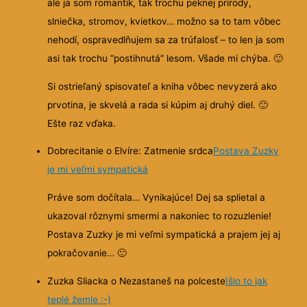
ale ja som romantik, tak trochu peknej prírody,
slniečka, stromov, kvietkov… možno sa to tam vôbec
nehodí, ospravedlňujem sa za trúfalosť – to len ja som
asi tak trochu “postihnutá” lesom. Všade mi chýba.
🙂
Si ostrieľaný spisovateľ a kniha vôbec nevyzerá ako
prvotina, je skvelá a rada si kúpim aj druhý diel.
🙂
Ešte raz vďaka.
Dobrecitanie o Elvíre: Zatmenie srdca
Postava Zuzky
je mi veľmi sympatická
Práve som dočítala… Vynikajúce! Dej sa splietal a
ukazoval rôznymi smermi a nakoniec to rozuzlenie!
Postava Zuzky je mi veľmi sympatická a prajem jej aj
pokračovanie…
🙂
Zuzka Sliacka o Nezastaneš na polceste
Išlo to jak
teplé žemle :-)