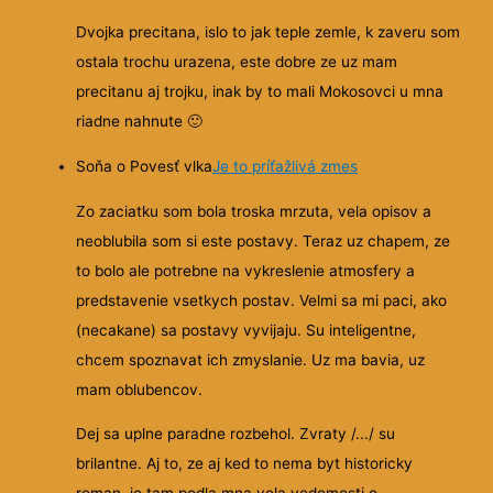
Dvojka precitana, islo to jak teple zemle, k zaveru som
ostala trochu urazena, este dobre ze uz mam
precitanu aj trojku, inak by to mali Mokosovci u mna
riadne nahnute
🙂
Soňa o Povesť vlka
Je to príťažlivá zmes
Zo zaciatku som bola troska mrzuta, vela opisov a
neoblubila som si este postavy. Teraz uz chapem, ze
to bolo ale potrebne na vykreslenie atmosfery a
predstavenie vsetkych postav. Velmi sa mi paci, ako
(necakane) sa postavy vyvijaju. Su inteligentne,
chcem spoznavat ich zmyslanie. Uz ma bavia, uz
mam oblubencov.
Dej sa uplne paradne rozbehol. Zvraty /.../ su
brilantne. Aj to, ze aj ked to nema byt historicky