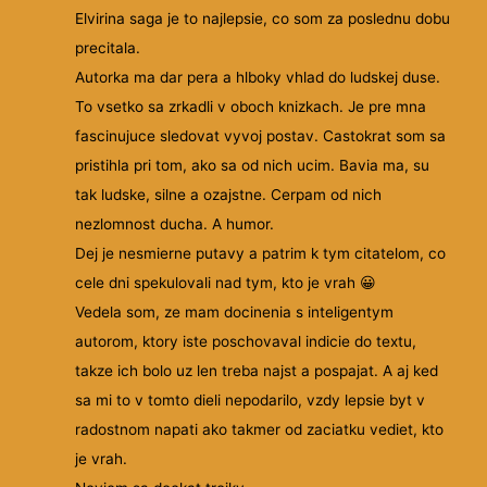
Elvirina saga je to najlepsie, co som za poslednu dobu
precitala.
Autorka ma dar pera a hlboky vhlad do ludskej duse.
To vsetko sa zrkadli v oboch knizkach. Je pre mna
fascinujuce sledovat vyvoj postav. Castokrat som sa
pristihla pri tom, ako sa od nich ucim. Bavia ma, su
tak ludske, silne a ozajstne. Cerpam od nich
nezlomnost ducha. A humor.
Dej je nesmierne putavy a patrim k tym citatelom, co
cele dni spekulovali nad tym, kto je vrah 😀
Vedela som, ze mam docinenia s inteligentym
autorom, ktory iste poschovaval indicie do textu,
takze ich bolo uz len treba najst a pospajat. A aj ked
sa mi to v tomto dieli nepodarilo, vzdy lepsie byt v
radostnom napati ako takmer od zaciatku vediet, kto
je vrah.