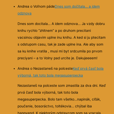
Andrea o Voľnom páde
Dnes som dočítala… a idem
odznova
Dnes som docitala… A idem odznova… Ja vzdy dobru
knihu rychlo “zhltnem” a po druhom precitani
vacsinou objavim uplne inu knihu. A ked si ju ptecitam
s odstupom casu, tak je zade uplne ina. Ale aby som
sa ku knihe vratila , musi mi byt srdcumila po prvom
preciyani – a to Volny pad urcite je. Dakujeeeem!
Andrea o Nezastaneš na polceste
Keď prvá časť bola
výborná, tak toto bola megasuperpecka
Nezastaneš na polceste som zmastila za dva dni. Keď
prvá časť bola výborná, tak toto bola
megasuperpecka. Bolo tam všetko…napinák, ciťák,
poučenie, bosoráctvo, toltékovia… chýbal iba
happyend. K niektorým odstavcom som sa vracala,