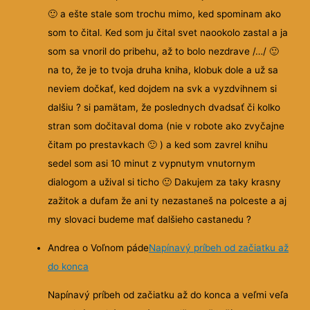
🙂
a ešte stale som trochu mimo, ked spominam ako
som to čital. Ked som ju čital svet naookolo zastal a ja
som sa vnoril do pribehu, až to bolo nezdrave /…/
🙂
na to, že je to
tvoja druha kniha, klobuk dole a už sa
neviem dočkať, ked dojdem na svk a vyzdvihnem si
dalšiu ? si pamätam, že poslednych dvadsať či kolko
stran som dočitaval doma (nie v robote ako zvyčajne
čitam po prestavkach
🙂
) a ked som zavrel knihu
sedel som asi 10 minut z vypnutym vnutornym
dialogom a užival si ticho
🙂
Dakujem za taky krasny
zažitok a dufam že ani ty nezastaneš na polceste a aj
my slovaci budeme mať dalšieho castanedu ?
Andrea o Voľnom páde
Napínavý príbeh od začiatku až
do konca
Napínavý príbeh od začiatku až do konca a veľmi veľa