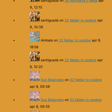
santiguada
on
26 Návšteva z pekla
apr
9, 12:10
santiguada
on
32 Neber to osobne
apr
9, 10:36
Ambala
on
32 Neber to osobne
apr 8,
18:58
santiguada
on
32 Neber to osobne
apr
8, 10:20
Sun Belangelo
on
32 Neber to osobne
apr 8, 09:38
Sun Belangelo
on
32 Neber to osobne
apr 8, 09:35