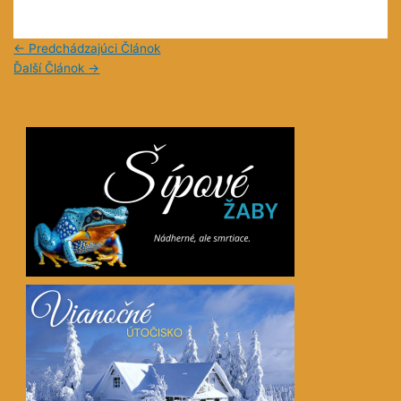
←
Predchádzajúci Článok
Ďalší Článok
→