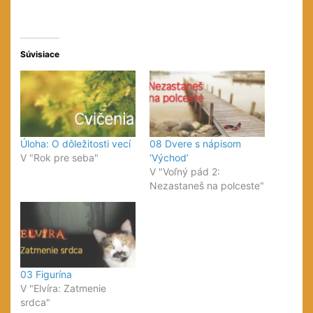
Súvisiace
Úloha: O dôležitosti vecí
08 Dvere s nápisom
V "Rok pre seba"
‘Východ’
V "Voľný pád 2:
Nezastaneš na polceste"
03 Figurína
V "Elvíra: Zatmenie
srdca"