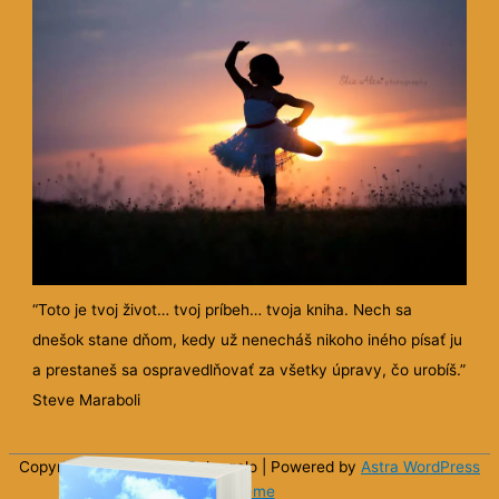
“Toto je tvoj život… tvoj príbeh… tvoja kniha. Nech sa
dnešok stane dňom, kedy už nenecháš nikoho iného písať ju
a prestaneš sa ospravedlňovať za všetky úpravy, čo urobíš.”
Steve Maraboli
Copyright © 2026 Sun
Belangelo
| Powered by
Astra WordPress
Theme