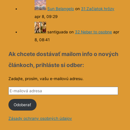
Sun Belangelo
on
31 Začiatok hrôzy
apr 8, 09:29
santiguada
on
32 Neber to osobne
apr
8, 08:41
Ak chcete dostávať mailom info o nových
článkoch, prihláste si odber:
Zadajte, prosím, vašu e-mailovú adresu.
E
-
Odoberať
m
a
Zásady ochrany osobných údajov
i
l