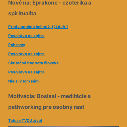
Nové na: Eprakone - ezoterika a
o
spiritualita
v
á
Predvianočná čelindž, týždeň 1
a
Posolstvo na zajtra
d
Pohromy
r
e
Posolstvo na zajtra
s
Skutočná hodnota človeka
a
Posolstvo na zajtra
Nie si v tom sám
Motivácia: Boslaal - meditácie a
pathworking pre osobný rast
Toto je TVOJ život