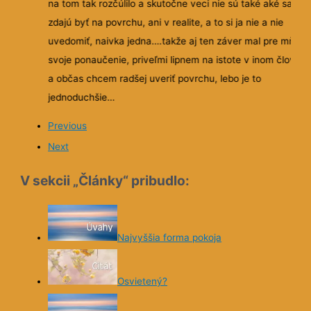
na tom tak rozčúlilo a skutočne veci nie sú také aké sa
zdajú byť na povrchu, ani v realite, a to si ja nie a nie
uvedomiť, naivka jedna….takže aj ten záver mal pre mňa
svoje ponaučenie, priveľmi lipnem na istote v inom človek
a občas chcem radšej uveriť povrchu, lebo je to
jednoduchšie…
Previous
Next
V sekcii „Články“ pribudlo:
Najvyššia forma pokoja
Osvietený?