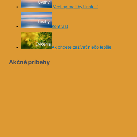
„Veci by mali byť inak…“
Kontrast
Ak chcete zažívať niečo lepšie
Akčné príbehy