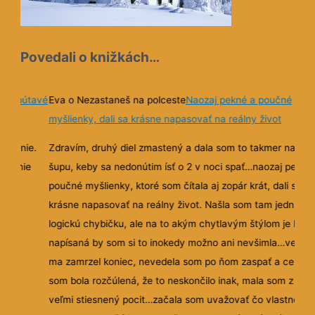
Povedali o knižkách…
ma a pútavé
Eva o Nezastaneš na polceste
Naozaj pekné a poučné
myšlienky, dali sa krásne napasovať na reálny život
covanie.
Zdravím, druhý diel zmastený a dala som to takmer na
ikdy nie
šupu, keby sa nedonútim ísť o 2 v noci spať…naozaj pekné
poučné myšlienky, ktoré som čítala aj zopár krát, dali sa
krásne
napasovať na reálny život. Našla som tam jednu
logickú chybičku, ale na to akým chytlavým štýlom je knih
napísaná by som si to inokedy možno ani nevšimla…veľmi
ma zamrzel koniec, nevedela som po ňom zaspať a celý d
som bola rozčúlená, že to neskončilo inak, mala som z toh
veľmi stiesnený pocit…začala som uvažovať čo vlastne m