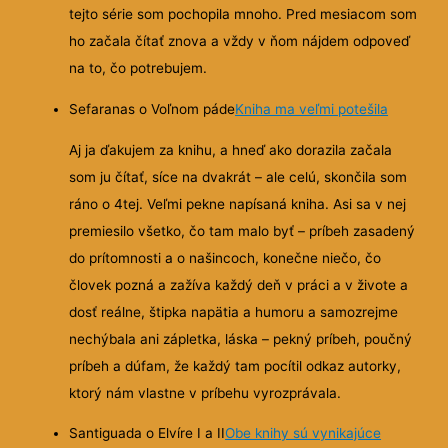
tejto série som pochopila mnoho. Pred mesiacom som
ho začala čítať znova a vždy v ňom nájdem odpoveď
na to, čo potrebujem.
Sefaranas o Voľnom páde
Kniha ma veľmi potešila
Aj ja ďakujem za knihu, a hneď ako dorazila začala
som ju čítať, síce na dvakrát – ale celú, skončila som
ráno o 4tej. Veľmi pekne napísaná kniha. Asi sa v nej
premiesilo všetko, čo tam malo byť – príbeh zasadený
do prítomnosti a o našincoch, konečne niečo, čo
človek pozná a zažíva každý deň v práci a v živote a
dosť reálne, štipka napätia a humoru a samozrejme
nechýbala ani zápletka, láska – pekný príbeh, poučný
príbeh a dúfam, že každý tam pocítil odkaz autorky,
ktorý nám vlastne v príbehu vyrozprávala.
Santiguada o Elvíre I a II
Obe knihy sú vynikajúce