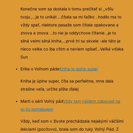
Konečne som sa dostala k tomu prečítať si ,,vôľu
tvoju.,…je to unikát …čítala sa mi ťažko ..hodilo ma to
vždy spať. niektore pasaže som čítala opakovane a
znova a znova …to nie je oddychove čítanie…je to
silná velmi silná kniha….prvé tri su skvele -ale táto je
nieco velke co iba cítim a neviem opísať…Veľká vďaka
Sun
Erika o Voľnom páde
Kniha je úplne super
Kniha je úplne super, číta sa perfektne, mne dala
strašne veľa, určite píšte ďalej
Marti o sérii Voľný pád
Vždy tam nájdem odpoveď na
to,čo potrebujem
Vždy, keď som v živote prechádzala nejakými väčšími
lekciami (pocitovo), brala som do ruky Voľný Pád. Z