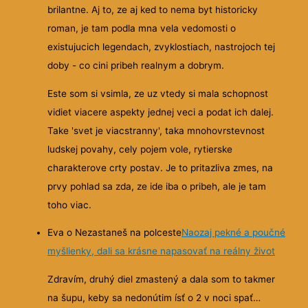
brilantne. Aj to, ze aj ked to nema byt historicky
roman, je tam podla mna vela vedomosti o
existujucich legendach, zvyklostiach, nastrojoch tej
doby - co cini pribeh realnym a dobrym.
Este som si vsimla, ze uz vtedy si mala schopnost
vidiet viacere aspekty jednej veci a podat ich dalej.
Take 'svet je viacstranny', taka mnohovrstevnost
ludskej povahy, cely pojem vole, rytierske
charakterove crty postav. Je to pritazliva zmes, na
prvy pohlad sa zda, ze ide iba o pribeh, ale je tam
toho viac.
Eva o Nezastaneš na polceste
Naozaj pekné a poučné
myšlienky, dali sa krásne napasovať na reálny život
Zdravím, druhý diel zmastený a dala som to takmer
na šupu, keby sa nedonútim ísť o 2 v noci spať…