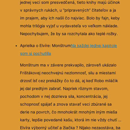
jednej veci som presvedčená, tieto knihy majú účinok
v správnych rukách, u “pripravených” čitateľov a ja
im prajem, aby ich našli čo najviac. Bolo by fajn, keby
mohla trilógia vyjsť u vydavateľa vo veľkom náklade.
Nepochybujem, že by sa rozchytala ako teplé rožky.
Aprielka o Elvíre: Monštrum
Na každej jednej kapitole
som si pochutilla
Monštrum ma v závere prekvapilo, zároveň ukázalo
Frištákovej neochvejnú nezlomnosť, silu a miestami
drzosť ísť cez prekážky čo to dá, aj keď Robo miláčik
jej dal predtým zabrať. Napriek rôznym stavom,
pochodom v nej dozrieva sila, koncentrácia, jej
schopnosť spájať a znova stavať veci zbúrané sa
derie na povrch, čo mnohokrát mnohým iným mieša
karty, lepšie povedané kašu, ktorá im nie vždy chutí …
Elvíra výborný učiteľ a žiačka ? Nijako nezaostáva, ba