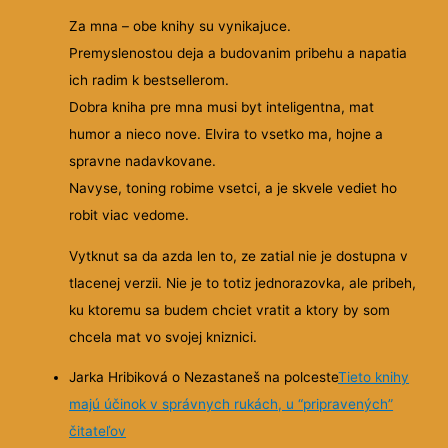
Za mna – obe knihy su vynikajuce.
Premyslenostou deja a budovanim pribehu a napatia
ich radim k bestsellerom.
Dobra kniha pre mna musi byt inteligentna, mat
humor a nieco nove. Elvira to vsetko ma, hojne a
spravne nadavkovane.
Navyse, toning robime vsetci, a je skvele vediet ho
robit viac vedome.
Vytknut sa da azda len to, ze zatial nie je dostupna v
tlacenej verzii. Nie je to totiz jednorazovka, ale pribeh,
ku ktoremu sa budem chciet vratit a ktory by som
chcela mat vo svojej kniznici.
Jarka Hribiková o Nezastaneš na polceste
Tieto knihy
majú účinok v správnych rukách, u “pripravených”
čitateľov