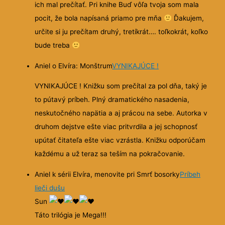
ich mal prečítať. Pri knihe Buď vôľa tvoja som mala
pocit, že bola napísaná priamo pre mňa
Ďakujem,
určite si ju prečítam druhý, tretíkrát…. toľkokrát, koľko
bude treba
Aniel o Elvíra: Monštrum
VYNIKAJÚCE !
VYNIKAJÚCE ! Knižku som prečítal za pol dňa, taký je
to pútavý príbeh. Plný dramatického nasadenia,
neskutočného napätia a aj prácou na sebe. Autorka v
druhom dejstve ešte viac pritvrdila a jej schopnosť
upútať čitateľa ešte viac vzrástla. Knižku odporúčam
každému a už teraz sa teším na pokračovanie.
Aniel k sérii Elvíra, menovite pri Smrť bosorky
Príbeh
lieči dušu
Sun
Táto trilógia je Mega!!!