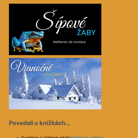
Povedali o knižkách…
Svetlana o Voľnom páde
Napínavá, vtipná,