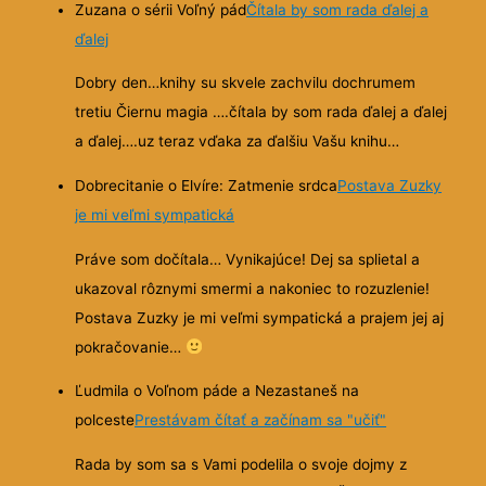
Zuzana o sérii Voľný pád
Čítala by som rada ďalej a
ďalej
Dobry den…knihy su skvele zachvilu dochrumem
tretiu Čiernu magia ….čítala by som rada ďalej a ďalej
a ďalej….uz teraz vďaka za ďalšiu Vašu knihu…
Dobrecitanie o Elvíre: Zatmenie srdca
Postava Zuzky
je mi veľmi sympatická
Práve som dočítala… Vynikajúce! Dej sa splietal a
ukazoval rôznymi smermi a nakoniec to rozuzlenie!
Postava Zuzky je mi veľmi sympatická a prajem jej aj
pokračovanie…
Ľudmila o Voľnom páde a Nezastaneš na
polceste
Prestávam čítať a začínam sa "učiť"
Rada by som sa s Vami podelila o svoje dojmy z