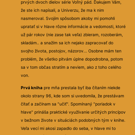
prvých dvoch dielov série Voľný pád. Ďakujem Vám,
že ste ich napísali, a Univerzu, že ma k nim
nasmeroval. Svojím spôsobom akoby mi pomohli
upratať si v hlave rôzne informácie a vedomosti, ktoré
už pár rokov (nie zase tak veľa) zbieram, rozoberám,
skladám.. a snažím sa ich nejako zapracovať do
svojho života, postojov, názorov... Osobne mám ten
problém, že všetko pitvám úplne dopodrobna, potom
sa v tom občas stratím a neviem, ako z toho celého
von.
Prvá kniha
pre mňa prestala byť iba čítaním niekde
okolo strany 96, kde som si uvedomila, že prestávam
čítať a začínam sa "učiť". Spomínaný "poriadok v
hlave" prináša praktické využívanie určitých princípov
v bežnom živote v situáciách podobných tým v knihe.
Veľa vecí mi akosi zapadlo do seba, v hlave mi to