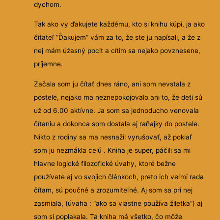
dychom.
Tak ako vy ďakujete každému, kto si knihu kúpi, ja ako
čitateľ ”Ďakujem” vám za to, že ste ju napísali, a že z
nej mám úžasný pocit a cítim sa nejako povznesene,
príjemne.
Začala som ju čítať dnes ráno, ani som nevstala z
postele, nejako ma neznepokojovalo ani to, že deti sú
už od 6.00 aktívne. Ja som sa jednoducho venovala
čítaniu a dokonca som dostala aj raňajky do postele.
Nikto z rodiny sa ma nesnažil vyrušovať, až pokiaľ
som ju nezmákla celú . Kniha je super, páčili sa mi
hlavne logické filozofické úvahy, ktoré bežne
používate aj vo svojich článkoch, preto ich veľmi rada
čítam, sú poučné a zrozumiteľné. Aj som sa pri nej
zasmiala, (úvaha : “ako sa vlastne používa žiletka”) aj
som si poplakala. Tá kniha má všetko, čo môže