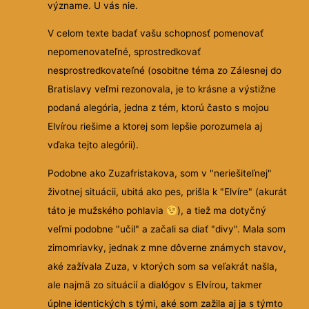
význame. U vás nie.
V celom texte badať vašu schopnosť pomenovať
nepomenovateľné, sprostredkovať
nesprostredkovateľné (osobitne téma zo Zálesnej do
Bratislavy veľmi rezonovala, je to krásne a výstižne
podaná alegória, jedna z tém, ktorú často s mojou
Elvírou riešime a ktorej som lepšie porozumela aj
vďaka tejto alegórii).
Podobne ako Zuzafristakova, som v "neriešiteľnej"
životnej situácii, ubitá ako pes, prišla k "Elvíre" (akurát
táto je mužského pohlavia
), a tiež ma dotyčný
veľmi podobne "učil" a začali sa diať "divy". Mala som
zimomriavky, jednak z mne dôverne známych stavov,
aké zažívala Zuza, v ktorých som sa veľakrát našla,
ale najmä zo situácií a dialógov s Elvírou, takmer
úplne identických s tými, aké som zažila aj ja s týmto