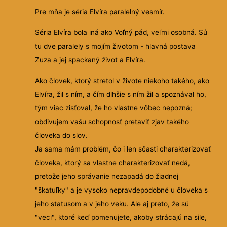
Pre mňa je séria Elvíra paralelný vesmír.
Séria Elvíra bola iná ako Voľný pád, veľmi osobná. Sú
tu dve paralely s mojím životom - hlavná postava
Zuza a jej spackaný život a Elvíra.
Ako človek, ktorý stretol v živote niekoho takého, ako
Elvíra, žil s ním, a čím dlhšie s ním žil a spoznával ho,
tým viac zisťoval, že ho vlastne vôbec nepozná;
obdivujem vašu schopnosť pretaviť zjav takého
človeka do slov.
Ja sama mám problém, čo i len sčasti charakterizovať
človeka, ktorý sa vlastne charakterizovať nedá,
pretože jeho správanie nezapadá do žiadnej
"škatuľky" a je vysoko nepravdepodobné u človeka s
jeho statusom a v jeho veku. Ale aj preto, že sú
"veci", ktoré keď pomenujete, akoby strácajú na sile,