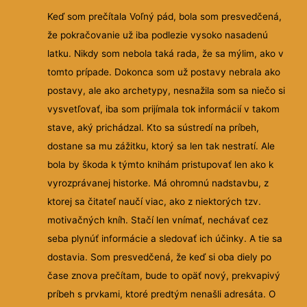
Keď som prečítala Voľný pád, bola som presvedčená,
že pokračovanie už iba podlezie vysoko nasadenú
latku. Nikdy som nebola taká rada, že sa mýlim, ako v
tomto prípade. Dokonca som už postavy nebrala ako
postavy, ale ako archetypy, nesnažila som sa
niečo si
vysvetľovať, iba som prijímala tok informácií v takom
stave, aký prichádzal. Kto sa sústredí na príbeh,
dostane sa mu zážitku, ktorý sa len tak nestratí. Ale
bola by škoda k týmto knihám pristupovať len ako k
vyrozprávanej historke. Má ohromnú nadstavbu, z
ktorej sa čitateľ naučí viac, ako z niektorých tzv.
motivačných kníh. Stačí len vnímať, nechávať cez
seba plynúť informácie a sledovať ich účinky. A tie sa
dostavia. Som presvedčená, že keď si oba diely po
čase znova prečítam, bude to opäť nový, prekvapivý
príbeh s prvkami, ktoré predtým nenašli adresáta. O