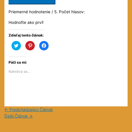
Priemerné hodnotenie
/ 5. Počet hlasov:
Hodnoťte ako prví!
Zdieľaj tento článok:
Kliknite
Kliknite
Kliknite
pre
pre
pre
zdieľanie
zdieľanie
zdieľanie
na
na
na
službe
službe
Facebooku(Otvorí
Twitter(Otvorí
Pinterest(Otvorí
sa
Páči sa mi:
sa
sa
v
v
v
novom
Nahráva sa...
novom
novom
okne)
okne)
okne)
←
Predchádzajúci Článok
Ďalší Článok
→