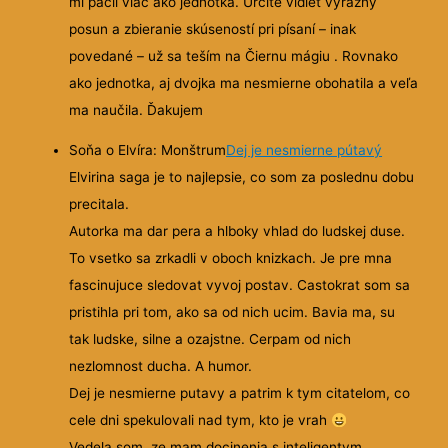
mi páčil viac ako jednotka. Určite vidieť výrazný
posun a zbieranie skúseností pri písaní – inak
povedané – už sa teším na Čiernu mágiu . Rovnako
ako jednotka, aj dvojka ma nesmierne obohatila a veľa
ma naučila. Ďakujem
Soňa o Elvíra: Monštrum
Dej je nesmierne pútavý
Elvirina saga je to najlepsie, co som za poslednu dobu
precitala.
Autorka ma dar pera a hlboky vhlad do ludskej duse.
To vsetko sa zrkadli v oboch knizkach. Je pre mna
fascinujuce sledovat vyvoj postav. Castokrat som sa
pristihla pri tom, ako sa od nich ucim. Bavia ma, su
tak ludske, silne a ozajstne. Cerpam od nich
nezlomnost ducha. A humor.
Dej je nesmierne putavy a patrim k tym citatelom, co
cele dni spekulovali nad tym, kto je vrah
Vedela som, ze mam docinenia s inteligentym