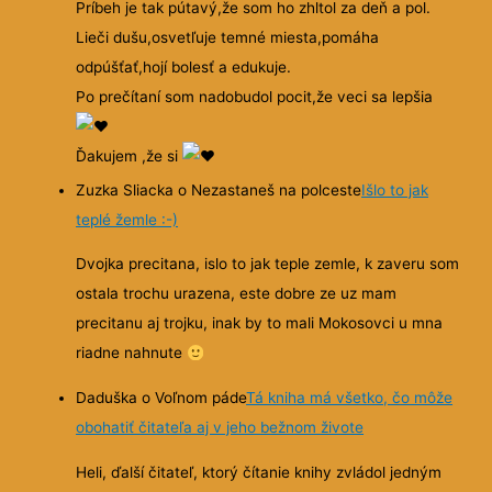
Príbeh je tak pútavý,že som ho zhltol za deň a pol.
Lieči dušu,osvetľuje temné miesta,pomáha
odpúšťať,hojí bolesť a edukuje.
Po prečítaní som nadobudol pocit,že veci sa lepšia
Ďakujem ,že si
Zuzka Sliacka o Nezastaneš na polceste
Išlo to jak
teplé žemle :-)
Dvojka precitana, islo to jak teple zemle, k zaveru som
ostala trochu urazena, este dobre ze uz mam
precitanu aj trojku, inak by to mali Mokosovci u mna
riadne nahnute
Daduška o Voľnom páde
Tá kniha má všetko, čo môže
obohatiť čitateľa aj v jeho bežnom živote
Heli, ďalší čitateľ, ktorý čítanie knihy zvládol jedným