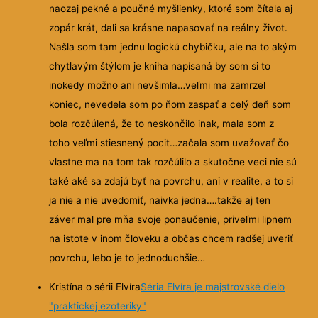
naozaj pekné a poučné myšlienky, ktoré som čítala aj
zopár krát, dali sa krásne
napasovať na reálny život.
Našla som tam jednu logickú chybičku, ale na to akým
chytlavým štýlom je kniha napísaná by som si to
inokedy možno ani nevšimla…veľmi ma zamrzel
koniec, nevedela som po ňom zaspať a celý deň som
bola rozčúlená, že to neskončilo inak, mala som z
toho veľmi stiesnený pocit…začala som uvažovať čo
vlastne ma na tom tak rozčúlilo a skutočne veci nie sú
také aké sa zdajú byť na povrchu, ani v realite, a to si
ja nie a nie uvedomiť, naivka jedna….takže aj ten
záver mal pre mňa svoje ponaučenie, priveľmi lipnem
na istote v inom človeku a občas chcem radšej uveriť
povrchu, lebo je to jednoduchšie…
Kristína o sérii Elvíra
Séria Elvíra je majstrovské dielo
"praktickej ezoteriky"