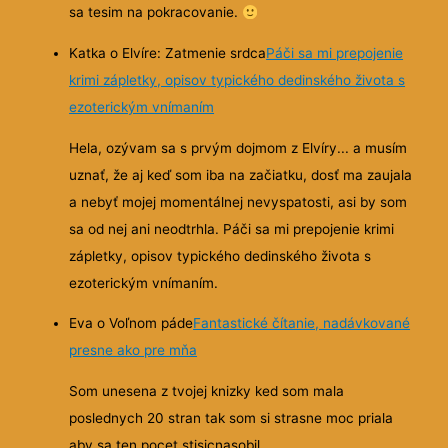
sa tesim na pokracovanie.
Katka o Elvíre: Zatmenie srdca
Páči sa mi prepojenie
krimi zápletky, opisov typického dedinského života s
ezoterickým vnímaním
Hela, ozývam sa s prvým dojmom z Elvíry... a musím
uznať, že aj keď som iba na začiatku, dosť ma zaujala
a nebyť mojej momentálnej nevyspatosti, asi by som
sa od nej ani neodtrhla. Páči sa mi prepojenie krimi
zápletky, opisov typického dedinského života s
ezoterickým vnímaním.
Eva o Voľnom páde
Fantastické čítanie, nadávkované
presne ako pre mňa
Som unesena z tvojej knizky ked som mala
poslednych 20 stran tak som si strasne moc priala
aby sa ten pocet stisicnasobil.