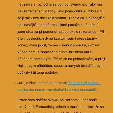
neuzavře a rozhodne se pomoci svému ex. Taky mě
bavilo začlenění Maddy, jako pomocníka a líbilo se mi,
že ji tak Zuza dokázala vnímat. Tenhle díl je akčnější a
napínavější, ale opět má klidné pasáže s učením (
jsem ráda za připomenutí práce okolo rezonance). Při
čtení posledních dvou kapitol, jsem i přes šťastný
konec, měla pocit, že něco není v pořádku, což ale
vůbec nemusí souviset s hlavní hrdinkou ani s
příběhem samotným. Těším se na pokračování, a přeji
Heli a tvým příběhům, spoustu nových čtenářů aby se
dočkaly i tištěné podoby.
Juraj o Nezastaneš na polceste
Fantastický príbeh -
dvojka ma nesmierne obohatila a veľa ma naučila
Práve som dočítal dvojku. Musel som ju pár hodín
rozdýchať. Fantastický príbeh a musím napísať, že sa