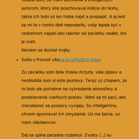
autorom, ktory iste poschovaval indicie do textu,
takze ich bolo uz len treba najst a pospajat. A aj ked
sa mi to v tomto dieli nepodarilo, vzdy lepsie byt v
radostnom napati ako takmer od zaciatku vediet, kto
je vrah.
Neviem sa dockat trojky.
Soňa o Povesť vlka
Je to príťažlivá zmes
Zo zaciatku som bola troska mrzuta, vela opisov a
neoblubila som si este postavy. Teraz uz chapem, ze
to bolo ale potrebne na vykreslenie atmosfery a
predstavenie vsetkych postav. Velmi sa mi paci, ako
(necakane) sa postavy vyvijaju. Su inteligentne,
chcem spoznavat ich zmyslanie. Uz ma bavia, uz
mam oblubencov.
Dej sa uplne paradne rozbehol. Zvraty /.../ su