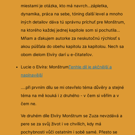
miestami je otázka, kto má navrch…zápletka,
dynamika, práca na sebe, tóning ďalší level a mnoho
iných detailov dáva tú správnu príchuť pre Monštrum,
na ktorého každej jednej kapitole som si pochutila…
Mňam a ďakujem autorke za neskutočnú rýchlosť s
akou púšťala do obehu kapitolu za kapitolou. Nech sa
obom dielom Elvíry darí u e-čitateľov.
Lucie o Elvíra: Monštrum
Tenhle díl je akčnější a
napínavější
....při prvním dílu se mi otevřelo téma důvěry a stejné
téma na mě kouká i z druhého - v čem si věřím a v
čem ne.
Ve druhém díle Elvíry Monštrum se Zuza nevzdává a
pere se za svůj život i ve chvílích, kdy má
pochybnosti vůči ostatním i sobě samé. Přesto se