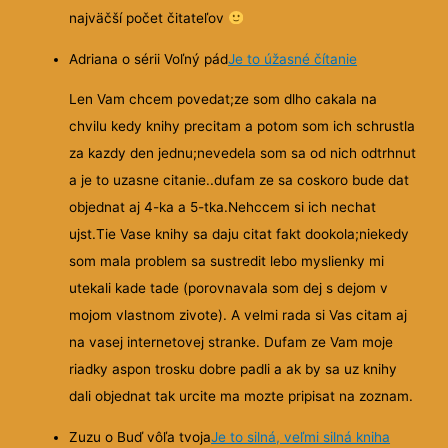
najväčší počet čitateľov
Adriana o sérii Voľný pád
Je to úžasné čítanie
Len Vam chcem povedat;ze som dlho cakala na
chvilu kedy knihy precitam a potom som ich schrustla
za kazdy den jednu;nevedela som sa od nich odtrhnut
a je to
uzasne citanie..dufam ze sa coskoro bude dat
objednat aj 4-ka a 5-tka.Nehccem si ich nechat
ujst.Tie Vase knihy sa daju citat fakt dookola;niekedy
som mala problem sa sustredit lebo myslienky mi
utekali kade tade (porovnavala som dej s dejom v
mojom vlastnom zivote). A velmi rada si Vas citam aj
na vasej internetovej stranke. Dufam ze Vam moje
riadky aspon trosku dobre padli a ak by sa uz knihy
dali objednat tak urcite ma mozte pripisat na zoznam.
Zuzu o Buď vôľa tvoja
Je to silná, veľmi silná kniha