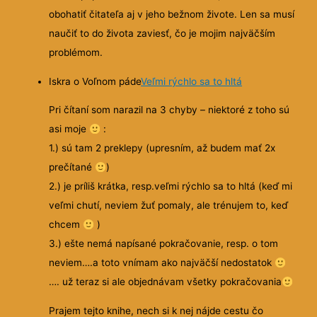
obohatiť čitateľa aj v jeho bežnom živote. Len sa musí
naučiť to do života zaviesť, čo je mojim najväčším
problémom.
Iskra o Voľnom páde
Veľmi rýchlo sa to hltá
Pri čítaní som narazil na 3 chyby – niektoré z toho sú
asi moje
:
1.) sú tam 2 preklepy (upresním, až budem mať 2x
prečítané
)
2.) je príliš krátka, resp.veľmi rýchlo sa to hltá (keď mi
veľmi chutí, neviem žuť pomaly, ale trénujem to, keď
chcem
)
3.) ešte nemá napísané pokračovanie, resp. o tom
neviem….a toto vnímam ako najväčší nedostatok
…. už teraz si ale objednávam všetky pokračovania
Prajem tejto knihe, nech si k nej nájde cestu čo