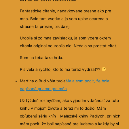
Fantasticke citanie, nadavkovane presne ako pre
mna. Bolo tam vsetko a ja som uplne ocarena a
strasne ta prosim, pis dalej.
Urobila si zo mna zavislacku, ja som vcera okrem
citania original neurobila nic. Nedalo sa prestat citat.
Som na teba taka hrda.
Pis vela a rychlo, kto to ma teraz vydrzat??
Martina o Buď vôľa tvoja
Mala som pocit, že bola
napísaná priamo pre mňa
Už týždeň rozmýšľam, ako vyjadrím vďačnosť za túto
knihu v mojom živote a teraz mi to došlo: Mám
obľúbenú sériu kníh – Malazské knihy Padlých, pri nich
mám pocit, že boli napísané pre ľudstvo a každý by si