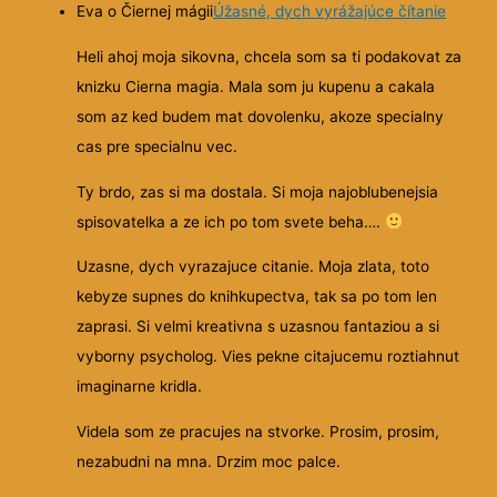
Eva o Čiernej mágii
Úžasné, dych vyrážajúce čítanie
Heli ahoj moja sikovna, chcela som sa ti podakovat za
knizku Cierna magia. Mala som ju kupenu a cakala
som az ked budem mat dovolenku, akoze specialny
cas pre specialnu vec.
Ty brdo, zas si ma dostala. Si moja najoblubenejsia
spisovatelka a ze ich po tom svete beha….
Uzasne, dych vyrazajuce citanie. Moja zlata, toto
kebyze supnes do knihkupectva, tak sa po tom len
zaprasi. Si velmi kreativna s uzasnou fantaziou a si
vyborny psycholog. Vies pekne citajucemu roztiahnut
imaginarne kridla.
Videla som ze pracujes na stvorke. Prosim, prosim,
nezabudni na mna. Drzim moc palce.