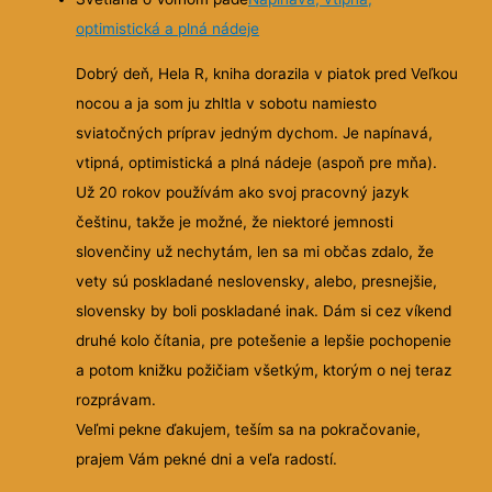
optimistická a plná nádeje
Dobrý deň, Hela R, kniha dorazila v piatok pred Veľkou
nocou a ja som ju zhltla v sobotu namiesto
sviatočných príprav jedným dychom. Je napínavá,
vtipná, optimistická a plná nádeje (aspoň pre mňa).
Už 20 rokov používám ako svoj pracovný jazyk
češtinu, takže je možné, že niektoré jemnosti
slovenčiny už nechytám, len sa mi občas zdalo, že
vety sú poskladané neslovensky, alebo, presnejšie,
slovensky by boli poskladané inak. Dám si cez víkend
druhé kolo čítania, pre potešenie a lepšie pochopenie
a potom knižku požičiam všetkým, ktorým o nej teraz
rozprávam.
Veľmi pekne ďakujem, teším sa na pokračovanie,
prajem Vám pekné dni a veľa radostí.