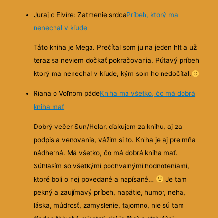
Juraj o Elvíre: Zatmenie srdca
Príbeh, ktorý ma
nenechal v kľude
Táto kniha je Mega. Prečítal som ju na jeden hlt a už
teraz sa neviem dočkať pokračovania. Pútavý príbeh,
ktorý ma nenechal v kľude, kým som ho nedočítal.
Riana o Voľnom páde
Kniha má všetko, čo má dobrá
kniha mať
Dobrý večer Sun/Helar, ďakujem za knihu, aj za
podpis a venovanie, vážim si to. Kniha je aj pre mňa
nádherná. Má všetko, čo má dobrá kniha mať.
Súhlasím so všetkými pochvalnými hodnoteniami,
ktoré boli o nej povedané a napísané…
Je tam
pekný a zaujímavý príbeh, napätie, humor, neha,
láska, múdrosť, zamyslenie, tajomno, nie sú tam