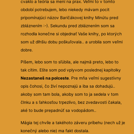
cvaklo a teória sa mení na prax. Veľmi to v tomto
období potrebujem, lebo niekedy mávam pocit
pripomínajúci názov Baričákovej knihy Minútu pred
zbláznením :-). Sekundu pred zbláznením som sa
rozhodla konečne si objednať Vaše knihy, po ktorých
som už dlhšiu dobu poškuľovala.. a urobila som veľmi
dobre.
Píšem, lebo som to sľúbila, ale najmä preto, lebo to
tak cítim. Ešte som pod vplyvom poslednej kapitolky
Nezastaneš na polceste
. Pre mňa veľmi sugestívny
opis čohosi, čo živí nepoznajú a iba sa dohadujú..
akoby som tam bola, akoby som to ja sedela v tom
člnku a s ľahkosťou trpezlivo, bez zvedavosti čakala,
aké to bude prepadnúť sa vodopádom..
Mágia tej chvíle a takéhoto záveru príbehu (nech už je
konečný alebo nie) ma fakt dostala.