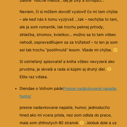
žiadne “hluché miesta”, dej je živý a strhujúci…
Neviem, či si môžem dovoliť vysloviť čo mi tam chýba
– ale keď nás k tomu vyzývaš …tak – nechýba to tam,
ale ja som romantik, tak trochu peknej prírody,
slniečka, stromov, kvietkov… možno sa to tam vôbec
nehodí, ospravedlňujem sa za trúfalosť – to len ja som
asi tak trochu “postihnutá” lesom. Všade mi chýba.
Si ostrieľaný spisovateľ a kniha vôbec nevyzerá ako
prvotina, je skvelá a rada si kúpim aj druhý diel.
Ešte raz vďaka.
Diendae o Voľnom páde
Presne nadávkované napatie,
humor
presne nadavkovane napatie, humor, jednoducho
hned ako mi vcera prisla, nez som odisla do prace,
mala som zhltnutych 80 stranok
..klobuk dole a uz