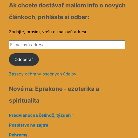
Ak chcete dostávať mailom info o nových
článkoch, prihláste si odber:
Zadajte, prosím, vašu e-mailovú adresu.
E
-
Odoberať
m
a
Zásady ochrany osobných údajov
i
l
Nové na: Eprakone - ezoterika a
o
spiritualita
v
á
Predvianočná čelindž, týždeň 1
a
Posolstvo na zajtra
d
Pohromy
r