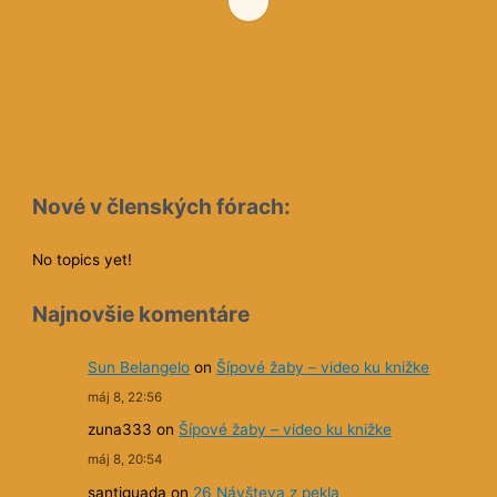
Nové v členských fórach:
No topics yet!
Najnovšie komentáre
Sun Belangelo
on
Šípové žaby – video ku knižke
máj 8, 22:56
zuna333
on
Šípové žaby – video ku knižke
máj 8, 20:54
santiguada
on
26 Návšteva z pekla