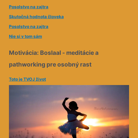
e
Posolstvo na zajtra
s
Skutočná hodnota človeka
a
Posolstvo na zajtra
Nie si v tom sám
Motivácia: Boslaal - meditácie a
pathworking pre osobný rast
Toto je TVOJ život