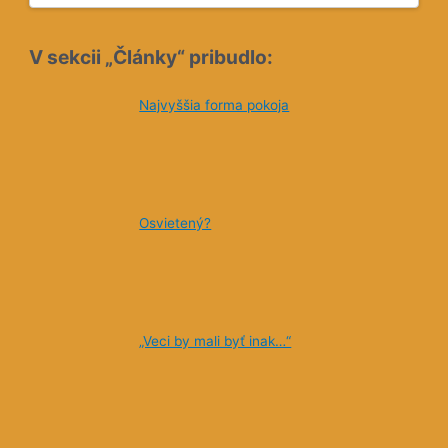
V sekcii „Články“ pribudlo:
Najvyššia forma pokoja
Osvietený?
„Veci by mali byť inak…“