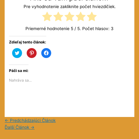
Pre vyhodnotenie zakliknite počet hviezdičiek.
Priemerné hodnotenie
5
/ 5. Počet hlasov:
3
Zdieľaj tento článok:
Kliknite
Kliknite
Kliknite
pre
pre
pre
zdieľanie
zdieľanie
zdieľanie
na
na
na
službe
službe
Facebooku(Otvorí
Twitter(Otvorí
Pinterest(Otvorí
sa
Páči sa mi:
sa
sa
v
v
v
novom
Nahráva sa...
novom
novom
okne)
okne)
okne)
←
Predchádzajúci Článok
Ďalší Článok
→