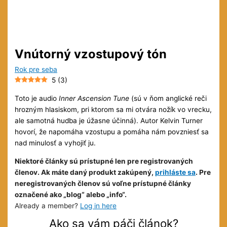
Vnútorný vzostupový tón
Rok pre seba
5
(
3
)
Toto je audio
Inner Ascension Tune
(sú v ňom anglické reči
hrozným hlasiskom, pri ktorom sa mi otvára nožík vo vrecku,
ale samotná hudba je úžasne účinná). Autor Kelvin Turner
hovorí, že napomáha vzostupu a pomáha nám povzniesť sa
nad minulosť a vyhojiť ju.
Niektoré články sú prístupné len pre registrovaných
členov. Ak máte daný produkt zakúpený,
prihláste sa
. Pre
neregistrovaných členov sú voľne prístupné články
označené ako „blog“ alebo „info“.
Already a member?
Log in here
Ako sa vám páči článok?