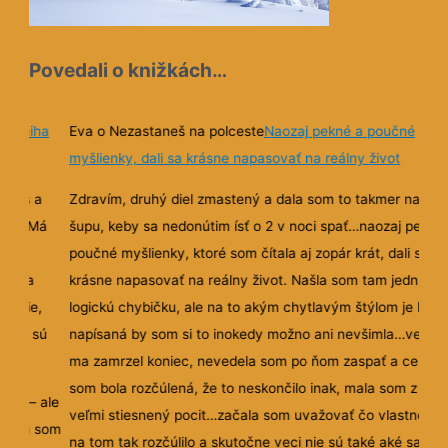
Povedali o knižkách…
rá kniha
Eva o Nezastaneš na polceste
Naozaj pekné a poučné
myšlienky, dali sa krásne napasovať na reálny život
odpis a
Zdravím, druhý diel zmastený a dala som to takmer na
erná. Má
šupu, keby sa nedonútim ísť o 2 v noci spať…naozaj pekné
kými
poučné myšlienky, ktoré som čítala aj zopár krát, dali sa
dané a
krásne
napasovať na reálny život. Našla som tam jednu
apätie,
logickú chybičku, ale na to akým chytlavým štýlom je knih
, nie sú
napísaná by som si to inokedy možno ani nevšimla…veľmi
i…
ma zamrzel koniec, nevedela som po ňom zaspať a celý d
som bola rozčúlená, že to neskončilo inak, mala som z toh
hýba – ale
veľmi stiesnený pocit…začala som uvažovať čo vlastne m
le ja som
na tom tak rozčúlilo a skutočne veci nie sú také aké sa