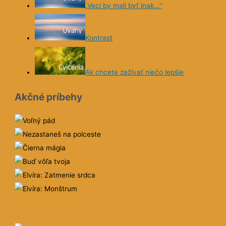
„Veci by mali byť inak…“
Kontrast
Ak chcete zažívať niečo lepšie
Akčné príbehy