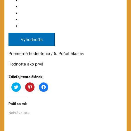
Vyhodnoťte
Priemerné hodnotenie
/ 5. Počet hlasov:
Hodnoťte ako prví!
Zdieľaj tento článok:
Kliknite
Kliknite
Kliknite
pre
pre
pre
zdieľanie
zdieľanie
zdieľanie
na
na
na
službe
službe
Facebooku(Otvorí
Twitter(Otvorí
Pinterest(Otvorí
sa
Páči sa mi:
sa
sa
v
v
v
novom
Nahráva sa...
novom
novom
okne)
okne)
okne)