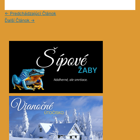
←
Predchádzajúci Článok
Ďalší Článok
→