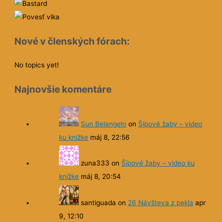
Nové v členských fórach:
No topics yet!
Najnovšie komentáre
Sun Belangelo
on
Šípové žaby – video
ku knižke
máj 8, 22:56
zuna333
on
Šípové žaby – video ku
knižke
máj 8, 20:54
santiguada
on
26 Návšteva z pekla
apr
9, 12:10