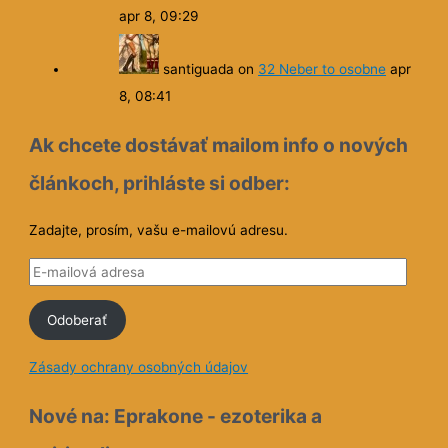
apr 8, 09:29
santiguada
on
32 Neber to osobne
apr
8, 08:41
Ak chcete dostávať mailom info o nových
článkoch, prihláste si odber:
Zadajte, prosím, vašu e-mailovú adresu.
E
-
Odoberať
m
a
Zásady ochrany osobných údajov
i
l
Nové na: Eprakone - ezoterika a
o