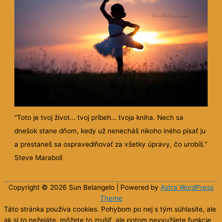
“Toto je tvoj život… tvoj príbeh… tvoja kniha. Nech sa
dnešok stane dňom, kedy už nenecháš nikoho iného písať ju
a prestaneš sa ospravedlňovať za všetky úpravy, čo urobíš.”
Steve Maraboli
Copyright © 2026 Sun
Belangelo
| Powered by
Astra WordPress
Theme
Táto stránka používa cookies. Pohybom po nej s tým súhlasíte, ale
ak si to neželáte, môžete to zrušiť, ale potom nevyužijete funkcie