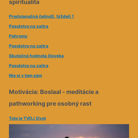
spiritualita
v
á
Predvianočná čelindž, týždeň 1
a
Posolstvo na zajtra
d
Pohromy
r
e
Posolstvo na zajtra
s
Skutočná hodnota človeka
a
Posolstvo na zajtra
Nie si v tom sám
Motivácia: Boslaal - meditácie a
pathworking pre osobný rast
Toto je TVOJ život