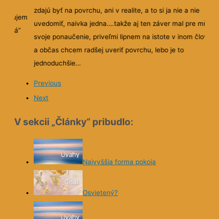
omov,
zdajú byť na povrchu, ani v realite, a to si ja nie a nie
vedlňujem
uvedomiť, naivka jedna….takže aj ten záver mal pre mňa
ihnutá”
svoje ponaučenie, priveľmi lipnem na istote v inom človek
a občas chcem radšej uveriť povrchu, lebo je to
jednoduchšie…
ako

Ešte raz
Previous
Next
V sekcii „Články“ pribudlo:
Najvyššia forma pokoja
Osvietený?