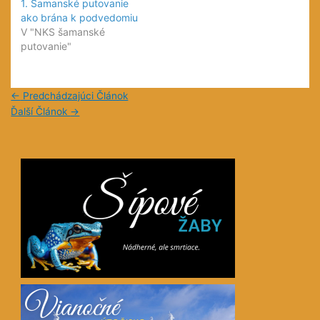
1. Šamanské putovanie
ako brána k podvedomiu
V "NKS šamanské
putovanie"
←
Predchádzajúci Článok
Ďalší Článok
→