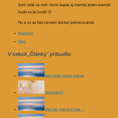
Som rada ze som rovno kupila aj mamke jeden exemplar,
bude sa jej luubit
🙂
No a uz sa tiez neviem dockat pokracovania!
Previous
Next
V sekcii „Články“ pribudlo:
Najvyššia forma pokoja
Osvietený?
„Veci by mali byť inak…“