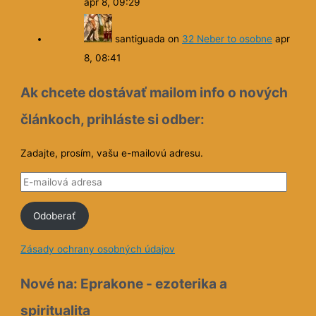
apr 8, 09:29
santiguada
on
32 Neber to osobne
apr
8, 08:41
Ak chcete dostávať mailom info o nových
článkoch, prihláste si odber:
Zadajte, prosím, vašu e-mailovú adresu.
E
-
Odoberať
m
a
Zásady ochrany osobných údajov
i
l
Nové na: Eprakone - ezoterika a
o
spiritualita
v