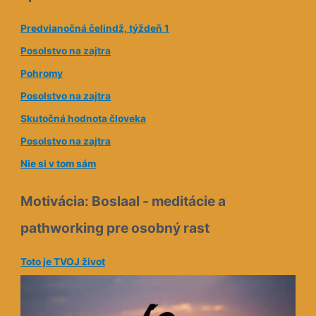
á
Predvianočná čelindž, týždeň 1
a
Posolstvo na zajtra
d
Pohromy
r
e
Posolstvo na zajtra
s
Skutočná hodnota človeka
a
Posolstvo na zajtra
Nie si v tom sám
Motivácia: Boslaal - meditácie a
pathworking pre osobný rast
Toto je TVOJ život