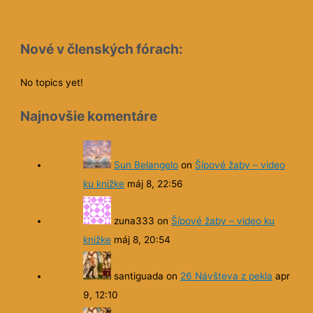
Nové v členských fórach:
No topics yet!
Najnovšie komentáre
Sun Belangelo
on
Šípové žaby – video
ku knižke
máj 8, 22:56
zuna333
on
Šípové žaby – video ku
knižke
máj 8, 20:54
santiguada
on
26 Návšteva z pekla
apr
9, 12:10