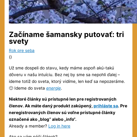
Začíname šamansky putovať: tri
svety
Rok pre seba
(
)
Už sme dospeli do stavu, kedy máme aspoň akú-takú
dôveru v našu intuíciu. Bez nej by sme sa nepohli ďalej –
ideme totiž do sveta, ktorý vidíme, len keď sa nepozeráme.
🙂 Ideme do sveta
energie
.
Niektoré články sú prístupné len pre registrovaných
členov. Ak máte daný produkt zakúpený,
prihláste sa
. Pre
neregistrovaných členov sú voľne prístupné články
označené ako „blog“ alebo „info“.
Already a member?
Log in here
Ako sa vám páči článok?