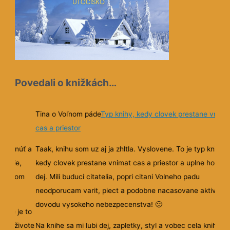
Povedali o knižkách…
né
Tina o Voľnom páde
Typ knihy, kedy clovek prestane vnima
cas a priestor
odtrhnúť a
Taak, knihu som uz aj ja zhltla. Vyslovene. To je typ knihy,
ítanie,
kedy clovek prestane vnimat cas a priestor a uplne ho pohl
, že som
dej. Mili buduci citatelia, popri citani Volneho padu
neodporucam varit, piect a podobne nacasovane aktivity 
dovodu vysokeho nebezpecenstva!
🙂
 ale je to
žnom živote
Na knihe sa mi lubi dej, zapletky, styl a vobec cela kniha
