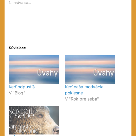
v
v
novom
Nahráva sa...
novom
novom
okne)
okne)
okne)
Súvisiace
Keď odpustíš
Keď naša motivácia
V "Blog"
poklesne
V "Rok pre seba"