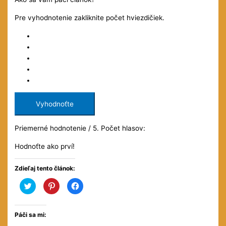
Pre vyhodnotenie zakliknite počet hviezdičiek.
Vyhodnoťte
Priemerné hodnotenie
/ 5. Počet hlasov:
Hodnoťte ako prví!
Zdieľaj tento článok:
Kliknite
Kliknite
Kliknite
pre
pre
pre
zdieľanie
zdieľanie
zdieľanie
na
na
na
službe
službe
Facebooku(Otvorí
Twitter(Otvorí
Pinterest(Otvorí
sa
Páči sa mi:
sa
sa
v