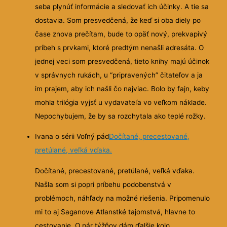
seba plynúť informácie a sledovať ich účinky. A tie sa
dostavia. Som presvedčená, že keď si oba diely po
čase znova prečítam, bude to opäť nový, prekvapivý
príbeh s prvkami, ktoré predtým nenašli adresáta. O
jednej veci som presvedčená, tieto knihy majú účinok
v správnych rukách, u “pripravených” čitateľov a ja
im prajem, aby ich našli čo najviac. Bolo by fajn, keby
mohla trilógia vyjsť u vydavateľa vo veľkom náklade.
Nepochybujem, že by sa rozchytala ako teplé rožky.
Ivana o sérii Voľný pád
Dočítané, precestované,
pretúlané, veľká vďaka.
Dočítané, precestované, pretúlané, veľká vďaka.
Našla som si popri príbehu podobenstvá v
problémoch, náhľady na možné riešenia. Pripomenulo
mi to aj Saganove Atlanstké tajomstvá, hlavne to
cestovanie. O pár týžňov dám ďalšie kolo.