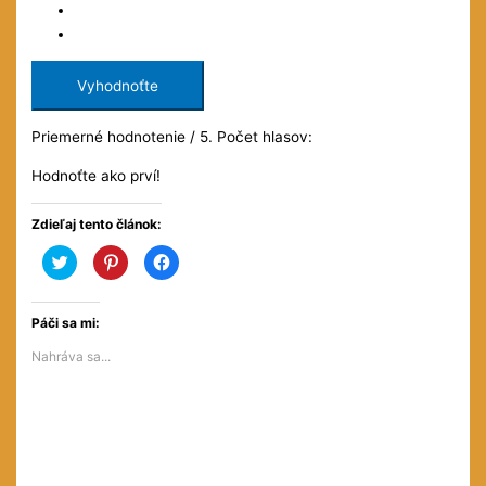
Vyhodnoťte
Priemerné hodnotenie
/ 5. Počet hlasov:
Hodnoťte ako prví!
Zdieľaj tento článok:
Kliknite
Kliknite
Kliknite
pre
pre
pre
zdieľanie
zdieľanie
zdieľanie
na
na
na
službe
službe
Facebooku(Otvorí
Twitter(Otvorí
Pinterest(Otvorí
sa
Páči sa mi:
sa
sa
v
v
v
novom
Nahráva sa...
novom
novom
okne)
okne)
okne)