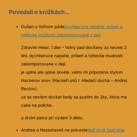
Povedali o knižkách…
Dušan o Voľnom páde
Dychberúce napätie, príbeh a
toltécke múdrosti zakomponované v deji
Zdravim Helar. 1.diel – Volny pad docitany za necele 2
dni. dychberuce napatie, pribeh a toltecke mudrosti
zakomponovane v deji.
je uplne ale uplne skvela .velmi mi pripomina stylom
Hackerov snov (Hackeři snů I: Hledači ducha – Andrej
Reutov).
uz sa neviem dockat kedy sa pustim do 2ky, ktora ma
caka na policke.
a drzim palce pri vydani 3.dielu.
Andrea o Nezastaneš na polceste
Keď prvá časť bola