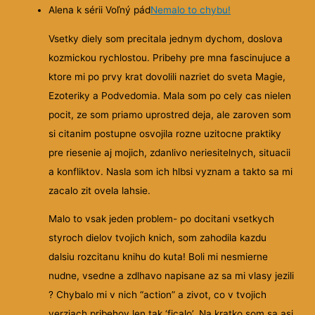
Alena k sérii Voľný pád
Nemalo to chybu!
Vsetky diely som precitala jednym dychom, doslova
kozmickou rychlostou. Pribehy pre mna fascinujuce a
ktore mi po prvy krat dovolili nazriet do sveta Magie,
Ezoteriky a Podvedomia. Mala som po cely cas nielen
pocit, ze som priamo uprostred deja, ale zaroven som
si citanim postupne osvojila rozne uzitocne praktiky
pre riesenie aj mojich, zdanlivo neriesitelnych, situacii
a konfliktov. Nasla som ich hlbsi vyznam a takto sa mi
zacalo zit ovela lahsie.
Malo to vsak jeden problem- po docitani vsetkych
styroch dielov tvojich knich, som zahodila kazdu
dalsiu rozcitanu knihu do kuta! Boli mi nesmierne
nudne, vsedne a zdlhavo napisane az sa mi vlasy jezili
? Chybalo mi v nich “action” a zivot, co v tvojich
verziach pribehov len tak ‘ficalo’. Na kratko som sa asi