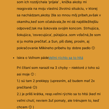
som ich rozdýchala ‘prijala’ , knižka
akoby mi
reagovala na moju vlastnú životnú situáciu, v ktorej
sa nachádzam,akoby žila so mnou môj príbeh,avšak v
okamihu,keď som očakávala,že mi dá najdôležitejšiu
odpoveď,tak ma šokovala svojim koncom. Strhujúca,
šokujúca, ’osvecujúca’, pútajúca..som vďačná,že som
si ju mohla prečítať..a Sun, píš ďalej, prosím, aj
pokračovanie Milkineho príbehu by dobre padlo
🙂
Iskra o Voľnom páde
Veľmi rýchlo sa to hltá
Pri čítaní som narazil na 3 chyby – niektoré z toho sú
asi moje
🙂
:
1.) sú tam 2 preklepy (upresním, až budem mať 2x
prečítané
🙂
)
2.) je príliš krátka, resp.veľmi rýchlo sa to hltá (keď mi
veľmi chutí, neviem žuť pomaly, ale trénujem to, keď
chcem
🙂
)