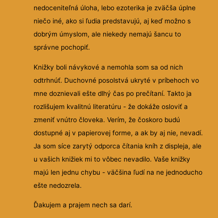
nedoceniteľná úloha, lebo ezoterika je zväčša úplne
niečo iné, ako si ľudia predstavujú, aj keď možno s
dobrým úmyslom, ale niekedy nemajú šancu to
správne pochopiť.
Knižky boli návykové a nemohla som sa od nich
odtrhnúť. Duchovné posolstvá ukryté v príbehoch vo
mne doznievali ešte dlhý čas po prečítaní. Takto ja
rozlišujem kvalitnú literatúru - že dokáže osloviť a
zmeniť vnútro človeka. Verím, že čoskoro budú
dostupné aj v papierovej forme, a ak by aj nie, nevadí.
Ja som síce zarytý odporca čítania kníh z displeja, ale
u vašich knižiek mi to vôbec nevadilo. Vaše knižky
majú len jednu chybu - väčšina ľudí na ne jednoducho
ešte nedozrela.
Ďakujem a prajem nech sa darí.