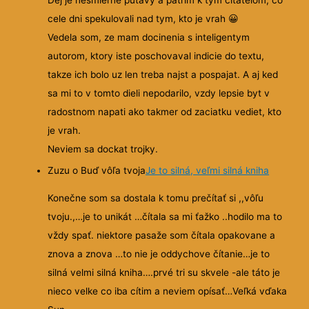
Dej je nesmierne putavy a patrim k tym citatelom, co
cele dni spekulovali nad tym, kto je vrah 😀
Vedela som, ze mam docinenia s inteligentym
autorom, ktory iste poschovaval indicie do textu,
takze ich bolo uz len treba najst a pospajat. A aj ked
sa mi to v tomto dieli nepodarilo, vzdy lepsie byt v
radostnom napati ako takmer od zaciatku vediet, kto
je vrah.
Neviem sa dockat trojky.
Zuzu o Buď vôľa tvoja
Je to silná, veľmi silná kniha
Konečne som sa dostala k tomu prečítať si ,,vôľu
tvoju.,…je to unikát …čítala sa mi ťažko ..hodilo ma to
vždy spať. niektore pasaže som čítala opakovane a
znova a znova …to nie je oddychove čítanie…je to
silná velmi silná kniha….prvé tri su skvele -ale táto je
nieco velke co iba cítim a neviem opísať…Veľká vďaka