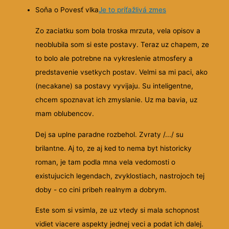
Soňa o Povesť vlka
Je to príťažlivá zmes
Zo zaciatku som bola troska mrzuta, vela opisov a
neoblubila som si este postavy. Teraz uz chapem, ze
to bolo ale potrebne na vykreslenie atmosfery a
predstavenie vsetkych postav. Velmi sa mi paci, ako
(necakane) sa postavy vyvijaju. Su inteligentne,
chcem spoznavat ich zmyslanie. Uz ma bavia, uz
mam oblubencov.
Dej sa uplne paradne rozbehol. Zvraty /.../ su
brilantne. Aj to, ze aj ked to nema byt historicky
roman, je tam podla mna vela vedomosti o
existujucich legendach, zvyklostiach, nastrojoch tej
doby - co cini pribeh realnym a dobrym.
Este som si vsimla, ze uz vtedy si mala schopnost
vidiet viacere aspekty jednej veci a podat ich dalej.