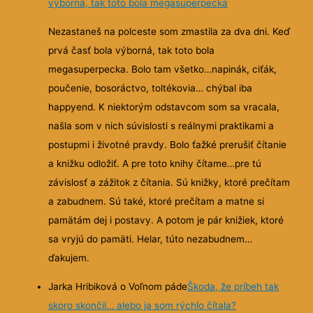
výborná, tak toto bola megasuperpecka
Nezastaneš na polceste som zmastila za dva dni. Keď
prvá časť bola výborná, tak toto bola
megasuperpecka. Bolo tam všetko…napinák, ciťák,
poučenie, bosoráctvo, toltékovia… chýbal iba
happyend. K niektorým odstavcom som sa vracala,
našla som v nich súvislosti s reálnymi praktikami a
postupmi i životné pravdy. Bolo ťažké prerušiť čítanie
a knižku odložiť. A pre toto knihy čítame…pre tú
závislosť a zážitok z čítania. Sú knižky, ktoré prečítam
a zabudnem. Sú také, ktoré prečítam a matne si
pamätám dej i postavy. A potom je pár knižiek, ktoré
sa vryjú do pamäti. Helar, túto nezabudnem…
ďakujem.
Jarka Hribiková o Voľnom páde
Škoda, že príbeh tak
skoro skončil… alebo ja som rýchlo čítala?