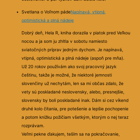
Svetlana o Voľnom páde
Napínavá, vtipná,
optimistická a plná nádeje
Dobrý deň, Hela R, kniha dorazila v piatok pred Veľkou
nocou a ja som ju zhltla v sobotu namiesto
sviatočných príprav jedným dychom. Je napínavá,
vtipná, optimistická a plná nádeje (aspoň pre mňa).
Už 20 rokov používám ako svoj pracovný jazyk
češtinu, takže je možné, že niektoré jemnosti
slovenčiny už nechytám, len sa mi občas zdalo, že
vety sú poskladané neslovensky, alebo, presnejšie,
slovensky by boli poskladané inak. Dám si cez víkend
druhé kolo čítania, pre potešenie a lepšie pochopenie
a potom knižku požičiam všetkým, ktorým o nej teraz
rozprávam.
Veľmi pekne ďakujem, teším sa na pokračovanie,