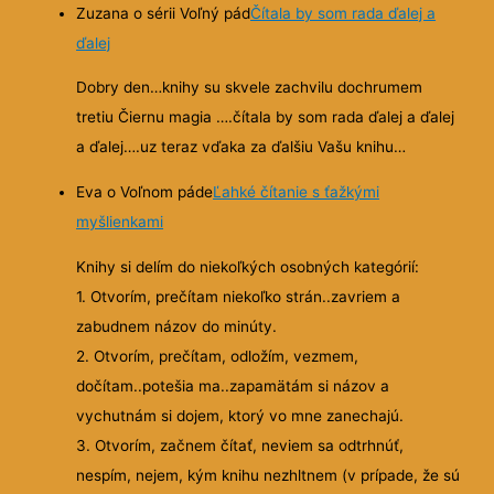
Zuzana o sérii Voľný pád
Čítala by som rada ďalej a
ďalej
Dobry den…knihy su skvele zachvilu dochrumem
tretiu Čiernu magia ….čítala by som rada ďalej a ďalej
a ďalej….uz teraz vďaka za ďalšiu Vašu knihu…
Eva o Voľnom páde
Ľahké čítanie s ťažkými
myšlienkami
Knihy si delím do niekoľkých osobných kategórií:
1. Otvorím, prečítam niekoľko strán..zavriem a
zabudnem názov do minúty.
2. Otvorím, prečítam, odložím, vezmem,
dočítam..potešia ma..zapamätám si názov a
vychutnám si dojem, ktorý vo mne zanechajú.
3. Otvorím, začnem čítať, neviem sa odtrhnúť,
nespím, nejem, kým knihu nezhltnem (v prípade, že sú