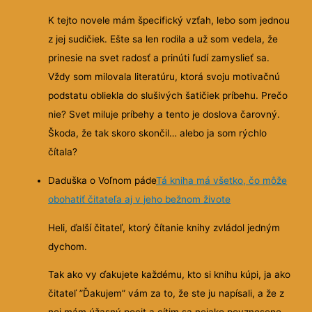
K tejto novele mám špecifický vzťah, lebo som jednou
z jej sudičiek. Ešte sa len rodila a už som vedela, že
prinesie na svet radosť a prinúti ľudí zamyslieť sa.
Vždy som milovala literatúru, ktorá svoju motivačnú
podstatu obliekla do slušivých šatičiek príbehu. Prečo
nie? Svet miluje príbehy a tento je doslova čarovný.
Škoda, že tak skoro skončil… alebo ja som rýchlo
čítala?
Daduška o Voľnom páde
Tá kniha má všetko, čo môže
obohatiť čitateľa aj v jeho bežnom živote
Heli, ďalší čitateľ, ktorý čítanie knihy zvládol jedným
dychom.
Tak ako vy ďakujete každému, kto si knihu kúpi, ja ako
čitateľ ”Ďakujem” vám za to, že ste ju napísali, a že z