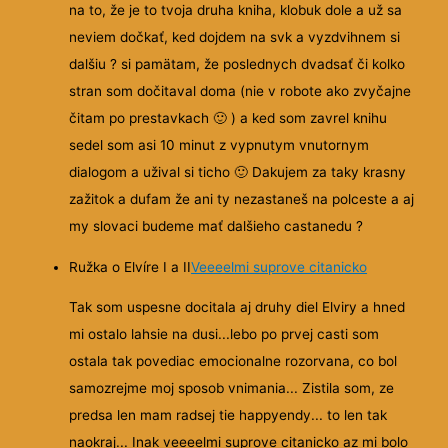
na to, že je to
tvoja druha kniha, klobuk dole a už sa
neviem dočkať, ked dojdem na svk a vyzdvihnem si
dalšiu ? si pamätam, že poslednych dvadsať či kolko
stran som dočitaval doma (nie v robote ako zvyčajne
čitam po prestavkach
🙂
) a ked som zavrel knihu
sedel som asi 10 minut z vypnutym vnutornym
dialogom a užival si ticho
🙂
Dakujem za taky krasny
zažitok a dufam že ani ty nezastaneš na polceste a aj
my slovaci budeme mať dalšieho castanedu ?
Ružka o Elvíre I a II
Veeeelmi suprove citanicko
Tak som uspesne docitala aj druhy diel Elviry a hned
mi ostalo lahsie na dusi...lebo po prvej casti som
ostala tak povediac emocionalne rozorvana, co bol
samozrejme moj sposob vnimania... Zistila som, ze
predsa len mam radsej tie happyendy... to len tak
naokraj... Inak veeeelmi suprove citanicko az mi bolo