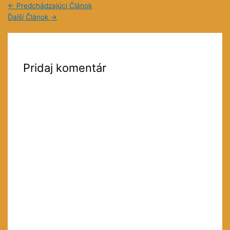
←
Predchádzajúci Článok
Ďalší Článok
→
Pridaj komentár