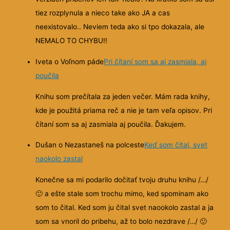
tiez rozplynula a nieco take ako JA a cas
neexistovalo.. Neviem teda ako si tpo dokazala, ale
NEMALO TO CHYBU!!
Iveta o Voľnom páde
Pri čítaní som sa aj zasmiala, aj
poučila
Knihu som prečítala za jeden večer. Mám rada knihy,
kde je použitá priama reč a nie je tam veľa opisov. Pri
čítaní som sa aj zasmiala aj poučila. Ďakujem.
Dušan o Nezastaneš na polceste
Keď som čítal, svet
naokolo zastal
Konečne sa mi podarilo dočitať tvoju druhu knihu /…/
🙂
a ešte stale som trochu mimo, ked spominam ako
som to čital. Ked som ju čital svet naookolo zastal a ja
som sa vnoril do pribehu, až to bolo nezdrave /…/
🙂