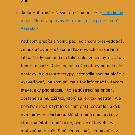
Sun
Jarka Hribiková o Nezastaneš na polceste
Tieto knihy
majú účinok v správnych rukách, u “pripravených”
čitateľov
Keď som prečítala Voľný pád, bola som presvedčená,
že pokračovanie už iba podlezie vysoko nasadenú
latku. Nikdy som nebola taká rada, že sa mýlim, ako v
tomto prípade. Dokonca som už postavy nebrala ako
postavy, ale ako archetypy, nesnažila som sa
niečo si
vysvetľovať, iba som prijímala tok informácií v takom
stave, aký prichádzal. Kto sa sústredí na príbeh,
dostane sa mu zážitku, ktorý sa len tak nestratí. Ale
bola by škoda k týmto knihám pristupovať len ako k
vyrozprávanej historke. Má ohromnú nadstavbu, z
ktorej sa čitateľ naučí viac, ako z niektorých tzv.
motivačných kníh. Stačí len vnímať, nechávať cez