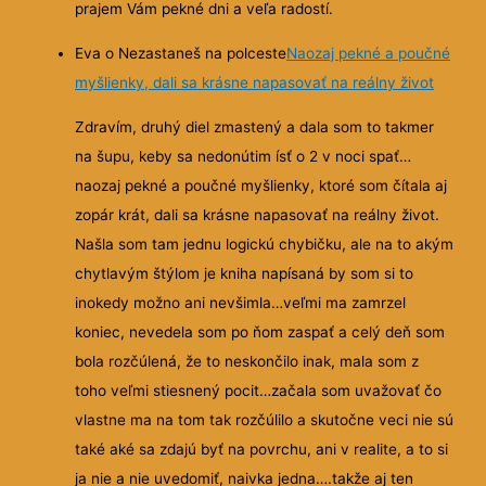
prajem Vám pekné dni a veľa radostí.
Eva o Nezastaneš na polceste
Naozaj pekné a poučné
myšlienky, dali sa krásne napasovať na reálny život
Zdravím, druhý diel zmastený a dala som to takmer
na šupu, keby sa nedonútim ísť o 2 v noci spať…
naozaj pekné a poučné myšlienky, ktoré som čítala aj
zopár krát, dali sa krásne
napasovať na reálny život.
Našla som tam jednu logickú chybičku, ale na to akým
chytlavým štýlom je kniha napísaná by som si to
inokedy možno ani nevšimla…veľmi ma zamrzel
koniec, nevedela som po ňom zaspať a celý deň som
bola rozčúlená, že to neskončilo inak, mala som z
toho veľmi stiesnený pocit…začala som uvažovať čo
vlastne ma na tom tak rozčúlilo a skutočne veci nie sú
také aké sa zdajú byť na povrchu, ani v realite, a to si
ja nie a nie uvedomiť, naivka jedna….takže aj ten