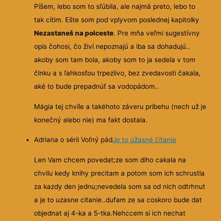
Píšem, lebo som to sľúbila, ale najmä preto, lebo to
tak cítim. Ešte som pod vplyvom poslednej kapitolky
Nezastaneš na polceste
. Pre mňa veľmi sugestívny
opis čohosi, čo živí nepoznajú a iba sa dohadujú..
akoby som tam bola, akoby som to ja sedela v tom
člnku a s ľahkosťou trpezlivo, bez zvedavosti čakala,
aké to bude prepadnúť sa vodopádom..
Mágia tej chvíle a takéhoto záveru príbehu (nech už je
konečný alebo nie) ma fakt dostala.
Adriana o sérii Voľný pád
Je to úžasné čítanie
Len Vam chcem povedat;ze som dlho cakala na
chvilu kedy knihy precitam a potom som ich schrustla
za kazdy den jednu;nevedela som sa od nich odtrhnut
a je to
uzasne citanie..dufam ze sa coskoro bude dat
objednat aj 4-ka a 5-tka.Nehccem si ich nechat