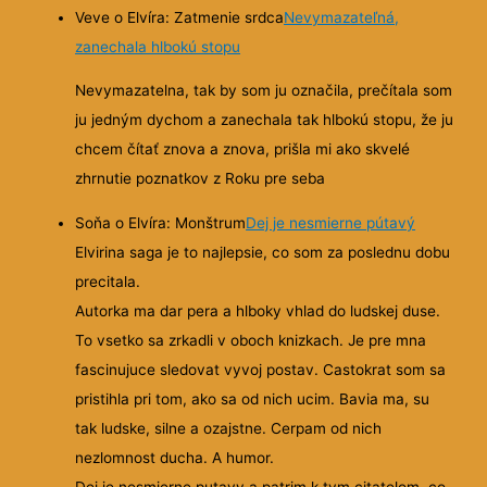
Veve o Elvíra: Zatmenie srdca
Nevymazateľná,
zanechala hlbokú stopu
Nevymazatelna, tak by som ju označila, prečítala som
ju jedným dychom a zanechala tak hlbokú stopu, že ju
chcem čítať znova a znova, prišla mi ako skvelé
zhrnutie poznatkov z Roku pre seba
Soňa o Elvíra: Monštrum
Dej je nesmierne pútavý
Elvirina saga je to najlepsie, co som za poslednu dobu
precitala.
Autorka ma dar pera a hlboky vhlad do ludskej duse.
To vsetko sa zrkadli v oboch knizkach. Je pre mna
fascinujuce sledovat vyvoj postav. Castokrat som sa
pristihla pri tom, ako sa od nich ucim. Bavia ma, su
tak ludske, silne a ozajstne. Cerpam od nich
nezlomnost ducha. A humor.