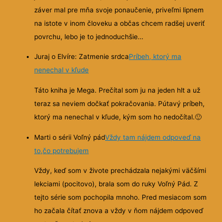
záver mal pre mňa svoje ponaučenie, priveľmi lipnem
na istote v inom človeku a občas chcem radšej uveriť
povrchu, lebo je to jednoduchšie…
Juraj o Elvíre: Zatmenie srdca
Príbeh, ktorý ma
nenechal v kľude
Táto kniha je Mega. Prečítal som ju na jeden hlt a už
teraz sa neviem dočkať pokračovania. Pútavý príbeh,
ktorý ma nenechal v kľude, kým som ho nedočítal.
🙂
Marti o sérii Voľný pád
Vždy tam nájdem odpoveď na
to,čo potrebujem
Vždy, keď som v živote prechádzala nejakými väčšími
lekciami (pocitovo), brala som do ruky Voľný Pád. Z
tejto série som pochopila mnoho. Pred mesiacom som
ho začala čítať znova a vždy v ňom nájdem odpoveď