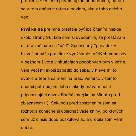
problém, že všetko pitvám úplne dopodrobna, potom
sa v tom občas stratím a neviem, ako z toho celého
von.
Prvá kniha
pre mňa prestala byť iba čítaním niekde
okolo strany 96, kde som si uvedomila, že prestávam
čítať a začínam sa "učiť". Spomínaný "poriadok v
hlave" prináša praktické využívanie určitých princípov
v bežnom živote v situáciách podobných tým v knihe.
Veľa vecí mi akosi zapadlo do seba, v hlave mi to
cvaklo a teória sa mení na prax. Veľmi to v tomto
období potrebujem, lebo niekedy mávam pocit
pripomínajúci názov Baričákovej knihy Minútu pred
zbláznením :-). Sekundu pred zbláznením som sa
rozhodla konečne si objednať Vaše knihy, po ktorých
som už dlhšiu dobu poškuľovala.. a urobila som veľmi
dobre.