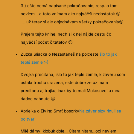
3.) ešte nemá napísané pokračovanie, resp. o tom
neviem….a toto vnímam ako najväčší nedostatok
🙂
…. už teraz si ale objednávam všetky pokračovania
🙂
Prajem tejto knihe, nech si k nej nájde cestu čo
najväčší počet čitateľov
🙂
Zuzka Sliacka o Nezastaneš na polceste
Išlo to jak
teplé žemle :-)
Dvojka precitana, islo to jak teple zemle, k zaveru som
ostala trochu urazena, este dobre ze uz mam
precitanu aj trojku, inak by to mali Mokosovci u mna
riadne nahnute
🙂
Aprielka o Elvíra: Smrť bosorky
Na záver slzy rinuli sa
po tvári
Milé dámy, klobúk dole… Citam hltam…oci neviem