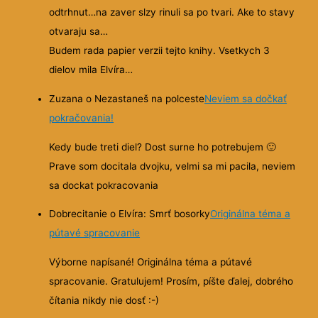
odtrhnut…na zaver slzy rinuli sa po tvari. Ake to stavy
otvaraju sa…
Budem rada papier verzii tejto knihy. Vsetkych 3
dielov mila Elvíra…
Zuzana o Nezastaneš na polceste
Neviem sa dočkať
pokračovania!
Kedy bude treti diel? Dost surne ho potrebujem
🙂
Prave som docitala dvojku, velmi sa mi pacila, neviem
sa dockat pokracovania
Dobrecitanie o Elvíra: Smrť bosorky
Originálna téma a
pútavé spracovanie
Výborne napísané! Originálna téma a pútavé
spracovanie. Gratulujem! Prosím, píšte ďalej, dobrého
čítania nikdy nie dosť :-)