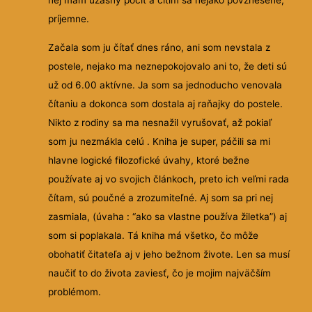
nej mám úžasný pocit a cítim sa nejako povznesene,
príjemne.
Začala som ju čítať dnes ráno, ani som nevstala z
postele, nejako ma neznepokojovalo ani to, že deti sú
už od 6.00 aktívne. Ja som sa jednoducho venovala
čítaniu a dokonca som dostala aj raňajky do postele.
Nikto z rodiny sa ma nesnažil vyrušovať, až pokiaľ
som ju nezmákla celú . Kniha je super, páčili sa mi
hlavne logické filozofické úvahy, ktoré bežne
používate aj vo svojich článkoch, preto ich veľmi rada
čítam, sú poučné a zrozumiteľné. Aj som sa pri nej
zasmiala, (úvaha : “ako sa vlastne používa žiletka”) aj
som si poplakala. Tá kniha má všetko, čo môže
obohatiť čitateľa aj v jeho bežnom živote. Len sa musí
naučiť to do života zaviesť, čo je mojim najväčším
problémom.