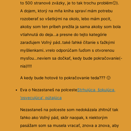
to 500 stranové zväzky, je to tak trochu problém
🙂
).
A dojem, ktorý na mňa kniha spraví mám potrebu
rozoberať so všetkými na okolo, lebo mám pocit,
akoby som ten príbeh prežila ja sama akoby som bola
vtiahnutá do deja…a presne do tejto kategórie
zaraďujem Voľný pád..také ľahké čítanie s ťažkými
myšlienkami..vrelo odporúčam ľuďom s otvorenou
mysľou…neviem sa dočkať, kedy bude pokračovanie(-
nia)!!!!
A kedy bude hotové to pokračovanie teda???
🙂
Eva o Nezastaneš na polceste
Strhujúca, šokujúca,
’osvecujúca’, pútajúca
Nezastaneš na polceste som nedokázala zhltnúť tak
ľahko ako Voľný pád, skôr naopak, k niektorým
pasážam som sa musela vracať, znova a znova, aby