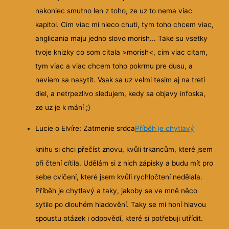
nakoniec smutno len z toho, ze uz to nema viac
kapitol. Cim viac mi nieco chuti, tym toho chcem viac,
anglicania maju jedno slovo morish... Take su vsetky
tvoje knizky co som citala >morish<, cim viac citam,
tym viac a viac chcem toho pokrmu pre dusu, a
neviem sa nasytit. Vsak sa uz velmi tesim aj na treti
diel, a netrpezlivo sledujem, kedy sa objavy infoska,
ze uz je k mání ;)
Lucie o Elvíre: Zatmenie srdca
Příběh je chytlavý
knihu si chci přečíst znovu, kvůli trkancům, které jsem
při čtení cítila. Udělám si z nich zápisky a budu mít pro
sebe cvičení, které jsem kvůli rychločtení nedělala.
Příběh je chytlavý a taky, jakoby se ve mně něco
sytilo po dlouhém hladovění. Taky se mi honí hlavou
spoustu otázek i odpovědí, které si potřebuji utřídit.