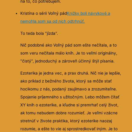
na to, čo potrebujem.
Kristína o sérii Voľný pád
Knižky boli návykové a
nemohla som sa od nich odtrhnúť.
To teda bola "jízda".
Nič podobné ako Voľný pád som ešte nečítala, a to
som veru nečítala málo kníh. Je to veľmi originálny,
"čistý", jednoduchý a zároveň účinný štýl písania.
Ezoterika je jedna vec, a prax druhá. Nič nie je lepšie,
ako príklad z bežného života, ktorý sa môže stať
hocikomu z nás, podaný zaujímavo a zrozumiteľne.
Spojenie príjemného s užitočným. Lebo môžem čítať
XY kníh o ezoterike, a kľudne si premrhať celý život,
ak tomu nebudem dobre rozumieť. Je veľmi vzácne
stretnúť v živote praktika, ktorý ezoterike naozaj
rozumie, a ešte to vie aj sprostredkovať iným. Je to