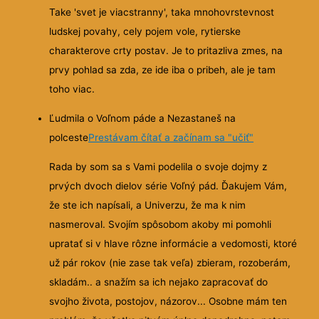
Take 'svet je viacstranny', taka mnohovrstevnost
ludskej povahy, cely pojem vole, rytierske
charakterove crty postav. Je to pritazliva zmes, na
prvy pohlad sa zda, ze ide iba o pribeh, ale je tam
toho viac.
Ľudmila o Voľnom páde a Nezastaneš na
polceste
Prestávam čítať a začínam sa "učiť"
Rada by som sa s Vami podelila o svoje dojmy z
prvých dvoch dielov série Voľný pád. Ďakujem Vám,
že ste ich napísali, a Univerzu, že ma k nim
nasmeroval. Svojím spôsobom akoby mi pomohli
upratať si v hlave rôzne informácie a vedomosti, ktoré
už pár rokov (nie zase tak veľa) zbieram, rozoberám,
skladám.. a snažím sa ich nejako zapracovať do
svojho života, postojov, názorov... Osobne mám ten