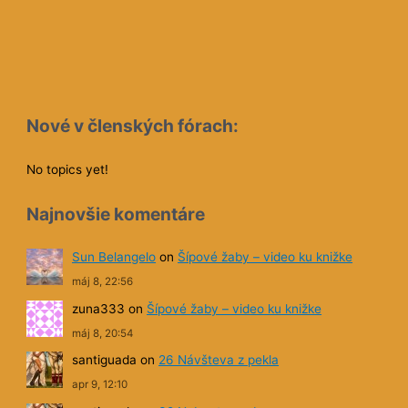
Nové v členských fórach:
No topics yet!
Najnovšie komentáre
Sun Belangelo
on
Šípové žaby – video ku knižke
máj 8, 22:56
zuna333
on
Šípové žaby – video ku knižke
máj 8, 20:54
santiguada
on
26 Návšteva z pekla
apr 9, 12:10
santiguada
on
32 Neber to osobne