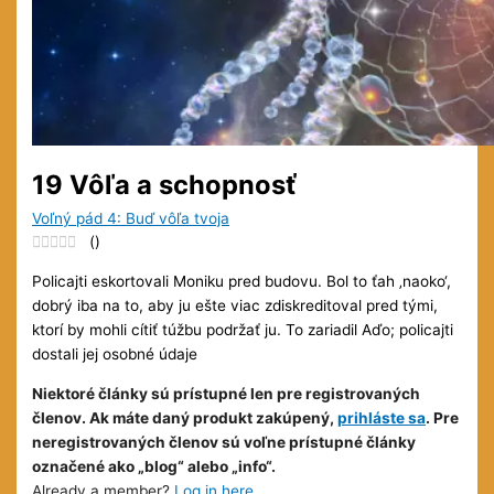
19 Vôľa a schopnosť
Voľný pád 4: Buď vôľa tvoja
(
)
Policajti eskortovali Moniku pred budovu. Bol to ťah ‚naoko‘,
dobrý iba na to, aby ju ešte viac zdiskreditoval pred tými,
ktorí by mohli cítiť túžbu podržať ju. To zariadil Aďo; policajti
dostali jej osobné údaje
Niektoré články sú prístupné len pre registrovaných
členov. Ak máte daný produkt zakúpený,
prihláste sa
. Pre
neregistrovaných členov sú voľne prístupné články
označené ako „blog“ alebo „info“.
Already a member?
Log in here