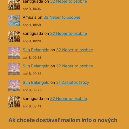
apr 9, 10:36
Ambala
on
32 Neber to osobne
apr 8, 18:58
santiguada
on
32 Neber to osobne
apr 8, 10:20
Sun Belangelo
on
32 Neber to osobne
apr 8, 09:38
Sun Belangelo
on
32 Neber to osobne
apr 8, 09:35
Sun Belangelo
on
31 Začiatok hrôzy
apr 8, 09:29
santiguada
on
32 Neber to osobne
apr 8, 08:41
Ak chcete dostávať mailom info o nových
článkoch, prihláste si odber: