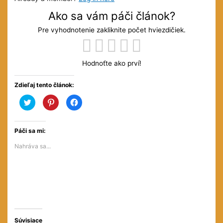
Ako sa vám páči článok?
Pre vyhodnotenie zakliknite počet hviezdičiek.
Hodnoťte ako prví!
Zdieľaj tento článok:
Kliknite
Kliknite
Kliknite
pre
pre
pre
zdieľanie
zdieľanie
zdieľanie
na
na
na
službe
službe
Facebooku(Otvorí
Twitter(Otvorí
Pinterest(Otvorí
sa
Páči sa mi:
sa
sa
v
v
v
novom
Nahráva sa...
novom
novom
okne)
okne)
okne)
Súvisiace