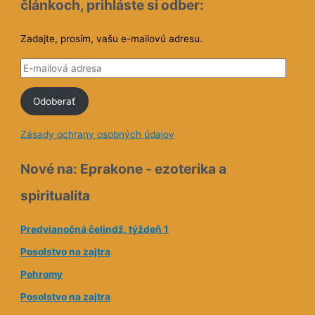
Zadajte, prosím, vašu e-mailovú adresu.
E
-
Odoberať
m
a
Zásady ochrany osobných údajov
i
l
Nové na: Eprakone - ezoterika a
o
spiritualita
v
á
Predvianočná čelindž, týždeň 1
a
Posolstvo na zajtra
d
Pohromy
r
e
Posolstvo na zajtra
s
Skutočná hodnota človeka
a