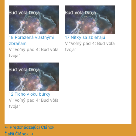
18 Porazená vlastnými
17 Nitky sa zbiehajú
zbraňami
V "Voľný pád 4: Buď vôľa
V "Voľný pád 4: Buď vôľa
tvoja"
tvoja"
12 Ticho v oku búrky
V "Voľný pád 4: Buď vôľa
tvoja"
←
Predchádzajúci Článok
Ďalší Článok
→