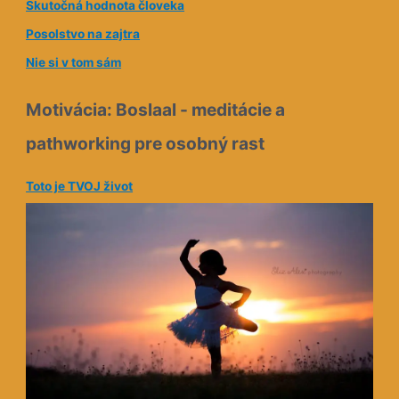
Posolstvo na zajtra
Nie si v tom sám
Motivácia: Boslaal - meditácie a
pathworking pre osobný rast
Toto je TVOJ život