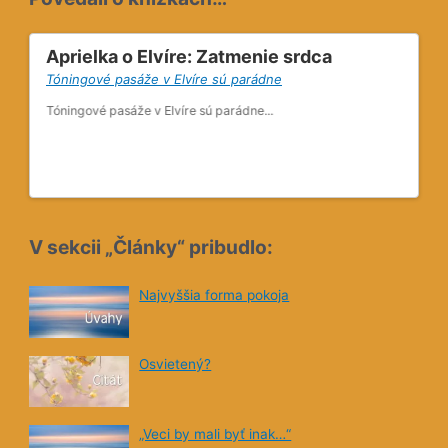
Aprielka o Elvíre: Zatmenie srdca
Ev
Tóningové pasáže v Elvíre sú parádne
Úža
šte
Tóningové pasáže v Elvíre sú parádne...
Hel
ed
Cie
ehu,
bud
vec
V sekcii „Články“ pribudlo:
Ty 
ť či
spi
e
Najvyššia forma pokoja
om
Uza
cho
sup
kre
Osvietený?
eho
pek
Vid
„Veci by mali byť inak…“
na 