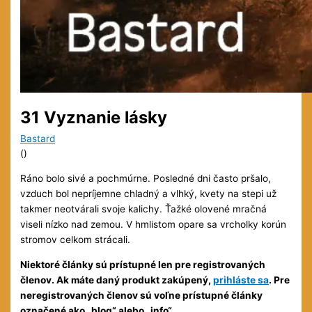
31 Vyznanie lásky
Bastard
(
)
Ráno bolo sivé a pochmúrne. Posledné dni často pršalo,
vzduch bol nepríjemne chladný a vlhký, kvety na stepi už
takmer neotvárali svoje kalichy. Ťažké olovené mračná
viseli nízko nad zemou. V hmlistom opare sa vrcholky korún
stromov celkom strácali.
Niektoré články sú prístupné len pre registrovaných
členov. Ak máte daný produkt zakúpený,
prihláste sa
. Pre
neregistrovaných členov sú voľne prístupné články
označené ako „blog“ alebo „info“.