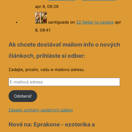
apr 8, 09:29
santiguada
on
32 Neber to osobne
apr
8, 08:41
Ak chcete dostávať mailom info o nových
článkoch, prihláste si odber:
Zadajte, prosím, vašu e-mailovú adresu.
E
-
Odoberať
m
a
Zásady ochrany osobných údajov
i
l
Nové na: Eprakone - ezoterika a
o