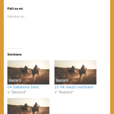
na
na
na
službe
službe
Facebooku(Otvorí
Twitter(Otvorí
Pinterest(Otvorí
sa
Páči sa mi:
sa
sa
v
v
v
novom
Nahráva sa...
novom
novom
okne)
okne)
okne)
Súvisiace
04 Saltanova žena
23 Vlk medzi ovečkami
V "Bastard"
V "Bastard"