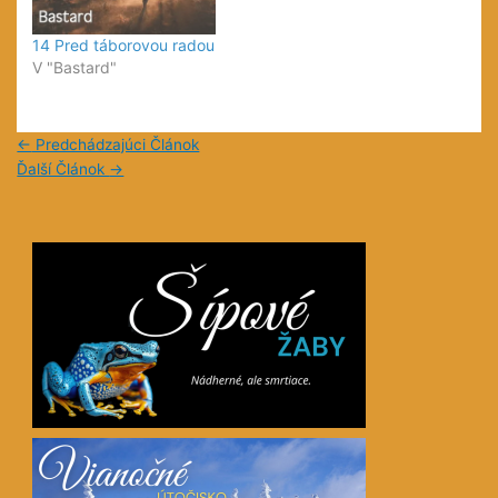
14 Pred táborovou radou
V "Bastard"
←
Predchádzajúci Článok
Ďalší Článok
→