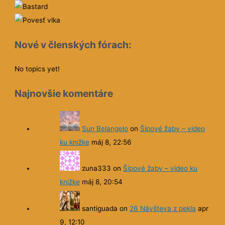
Nové v členských fórach:
No topics yet!
Najnovšie komentáre
Sun Belangelo
on
Šípové žaby – video
ku knižke
máj 8, 22:56
zuna333
on
Šípové žaby – video ku
knižke
máj 8, 20:54
santiguada
on
26 Návšteva z pekla
apr
9, 12:10