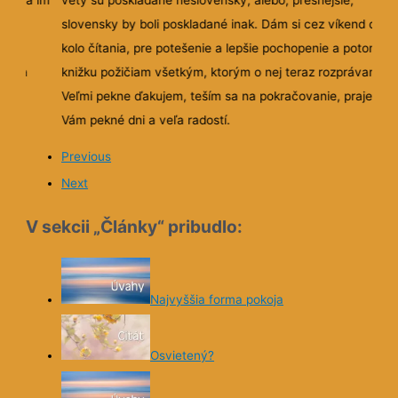
torá im
vety sú poskladané neslovensky, alebo, presnejšie,
ako
slovensky by boli poskladané inak. Dám si cez víkend druhé
…
kolo čítania, pre potešenie a lepšie pochopenie a potom
l a
knižku požičiam všetkým, ktorým o nej teraz rozprávam.
Veľmi pekne ďakujem, teším sa na pokračovanie, prajem
Vám pekné dni a veľa radostí.
ú
Previous
ou.
Next
V sekcii „Články“ pribudlo:
Najvyššia forma pokoja
Osvietený?