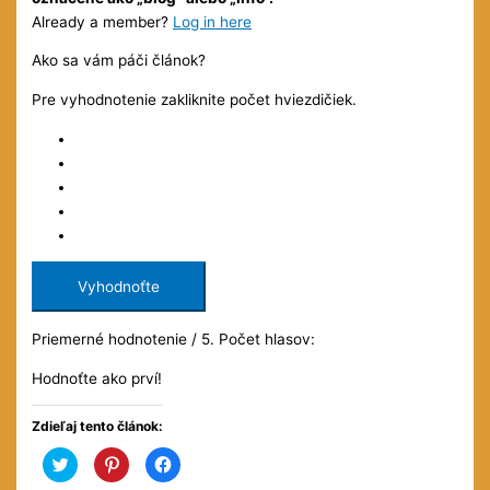
Already a member?
Log in here
Ako sa vám páči článok?
Pre vyhodnotenie zakliknite počet hviezdičiek.
Vyhodnoťte
Priemerné hodnotenie
/ 5. Počet hlasov:
Hodnoťte ako prví!
Zdieľaj tento článok:
Kliknite
Kliknite
Kliknite
pre
pre
pre
zdieľanie
zdieľanie
zdieľanie