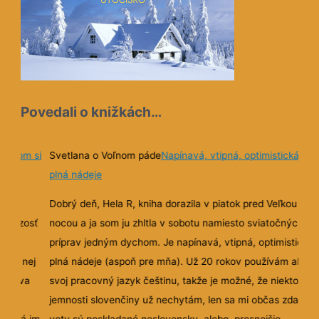
Povedali o knižkách…
e som si
Svetlana o Voľnom páde
Napínavá, vtipná, optimistická a
plná nádeje
Dobrý deň, Hela R, kniha dorazila v piatok pred Veľkou
 drzosť
nocou a ja som ju zhltla v sobotu namiesto sviatočných
l
príprav jedným dychom. Je napínavá, vtipná, optimistická a
 v nej
plná nádeje (aspoň pre mňa). Už 20 rokov používám ako
znova
svoj pracovný jazyk češtinu, takže je možné, že niektoré
rát
jemnosti slovenčiny už nechytám, len sa mi občas zdalo, že