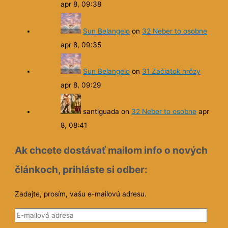
apr 8, 09:38
Sun Belangelo
on
32 Neber to osobne
apr 8, 09:35
Sun Belangelo
on
31 Začiatok hrôzy
apr 8, 09:29
santiguada
on
32 Neber to osobne
apr
8, 08:41
Ak chcete dostávať mailom info o nových
článkoch, prihláste si odber:
Zadajte, prosím, vašu e-mailovú adresu.
E
-