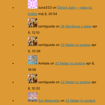
zuna333
on
Šípové žaby – video ku
knižke
máj 8, 20:54
santiguada
on
26 Návšteva z pekla
apr
9, 12:10
santiguada
on
32 Neber to osobne
apr
9, 10:36
Ambala
on
32 Neber to osobne
apr 8,
18:58
santiguada
on
32 Neber to osobne
apr
8, 10:20
Sun Belangelo
on
32 Neber to osobne