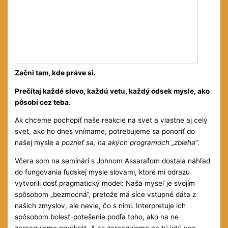
Začni tam, kde práve si.
Prečítaj každé slovo, každú vetu, každý odsek mysle, ako
pôsobí cez teba.
Ak chceme pochopiť naše reakcie na svet a vlastne aj celý
svet, ako ho dnes vnímame, potrebujeme sa ponoriť do
našej mysle a
pozrieť sa, na akých programoch „zbieha“
.
Včera som na seminári s Johnom Assarafom dostala náhľad
do fungovania ľudskej mysle slovami, ktoré mi odrazu
vytvorili dosť pragmatický model: Naša myseľ je svojím
spôsobom „bezmocná“, pretože má síce vstupné dáta z
našich zmyslov, ale nevie, čo s nimi. Interpretuje ich
spôsobom bolesť-potešenie podľa toho, ako na ne
zareagujeme prvýkrát. A ak zareagujeme na tú istú vec