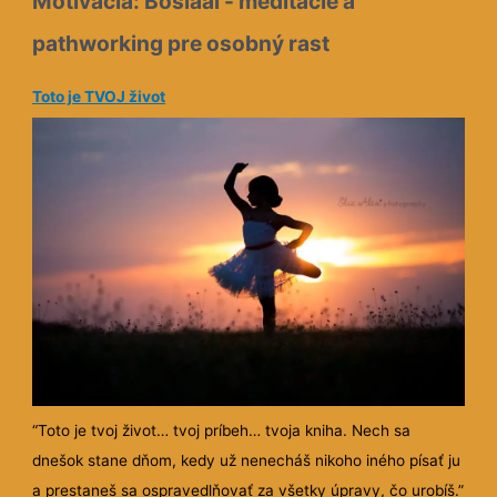
Motivácia: Boslaal - meditácie a
pathworking pre osobný rast
Toto je TVOJ život
“Toto je tvoj život… tvoj príbeh… tvoja kniha. Nech sa
dnešok stane dňom, kedy už nenecháš nikoho iného písať ju
a prestaneš sa ospravedlňovať za všetky úpravy, čo urobíš.”