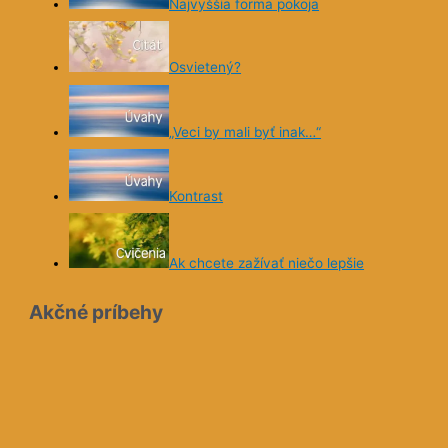
Najvyššia forma pokoja
Osvietený?
„Veci by mali byť inak…“
Kontrast
Ak chcete zažívať niečo lepšie
Akčné príbehy