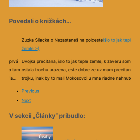
Povedali o knižkách…
ola
Zuzka Sliacka o Nezastaneš na polceste
Išlo to jak teplé
žemle :-)
 Keď prvá
Dvojka precitana, islo to jak teple zemle, k zaveru som
. Bolo tam
ostala trochu urazena, este dobre ze uz mam precitanu aj
tékovia…
trojku, inak by to mali Mokosovci u mna riadne nahnute
🙂
m sa
Previous
aktikami a
Next
anie a
islosť a
V sekcii „Články“ pribudlo:
budnem. Sú
stavy. A
ar, túto