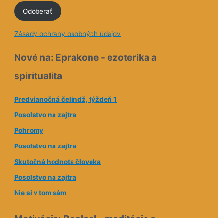
Odoberať
m
a
Zásady ochrany osobných údajov
i
l
Nové na: Eprakone - ezoterika a
o
spiritualita
v
á
Predvianočná čelindž, týždeň 1
a
Posolstvo na zajtra
d
Pohromy
r
e
Posolstvo na zajtra
s
Skutočná hodnota človeka
a
Posolstvo na zajtra
Nie si v tom sám