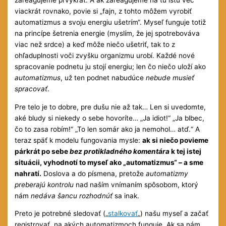
viackrát rovnako, povie si „fajn, z tohto môžem vyrobiť
automatizmus a svoju energiu ušetrím“. Myseľ funguje totiž
na princípe šetrenia energie (myslím, že jej spotrebováva
viac než srdce) a keď môže niečo ušetriť, tak to z
ohľaduplnosti voči zvyšku organizmu urobí. Každé nové
spracovanie podnetu ju stojí energiu; len čo niečo uloží ako
automatizmus
, už ten podnet nabudúce
nebude musieť
spracovať
.
Pre telo je to dobre, pre dušu nie až tak… Len si uvedomte,
aké bludy si niekedy o sebe hovoríte… „Ja idiot!“ „Ja blbec,
čo to zasa robím!“ „To len somár ako ja nemohol… atď.“ A
teraz späť k modelu fungovania mysle:
ak si niečo povieme
párkrát po sebe
bez protikladného komentára
k tej istej
situácii, vyhodnotí to myseľ ako „automatizmus“ – a sme
nahratí.
Doslova a do písmena, pretože
automatizmy
preberajú kontrolu
nad naším vnímaním spôsobom, ktorý
nám
nedáva šancu rozhodnúť
sa inak.
Preto je potrebné sledovať („
stalkovať
„) našu myseľ a začať
registrovať, na akých automatizmoch funguje. Ak sa nám