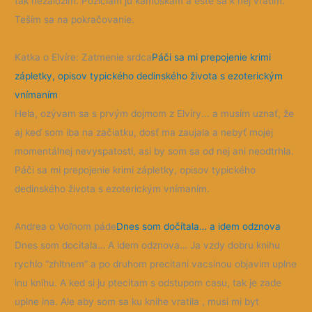
tak nezaložím. Požičiam ju kamoškám a ešte sa k nej vrátim.
Teším sa na pokračovanie.
Katka o Elvíre: Zatmenie srdca
Páči sa mi prepojenie krimi
zápletky, opisov typického dedinského života s ezoterickým
vnímaním
Hela, ozývam sa s prvým dojmom z Elvíry... a musím uznať, že
aj keď som iba na začiatku, dosť ma zaujala a nebyť mojej
momentálnej nevyspatosti, asi by som sa od nej ani neodtrhla.
Páči sa mi prepojenie krimi zápletky, opisov typického
dedinského života s ezoterickým vnímaním.
Andrea o Voľnom páde
Dnes som dočítala… a idem odznova
Dnes som docitala… A idem odznova… Ja vzdy dobru knihu
rychlo “zhltnem” a po druhom precitani vacsinou objavim uplne
inu knihu. A ked si ju ptecitam s odstupom casu, tak je zade
uplne ina. Ale aby som sa ku knihe vratila , musi mi byt