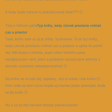
A kedy bude hotové to pokračovanie teda???
🙂
Tina o Voľnom páde
Typ knihy, kedy clovek prestane vnimat
cas a priestor
Taak, knihu som uz aj ja zhltla. Vyslovene. To je typ knihy,
kedy clovek prestane vnimat cas a priestor a uplne ho pohlti
dej. Mili buduci citatelia, popri citani Volneho padu
neodporucam varit, piect a podobne nacasovane aktivity z
dovodu vysokeho nebezpecenstva!
🙂
Na knihe sa mi lubi dej, zapletky, styl a vobec cela kniha
🙂
.
Som rada ze som rovno kupila aj mamke jeden exemplar, bude
sa jej luubit
🙂
No a uz sa tiez neviem dockat pokracovania!