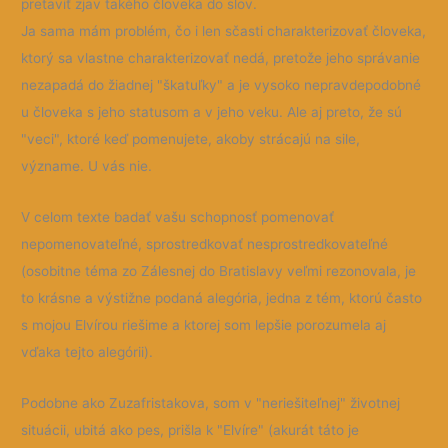
pretaviť zjav takého človeka do slov.
Ja sama mám problém, čo i len sčasti charakterizovať človeka,
ktorý sa vlastne charakterizovať nedá, pretože jeho správanie
nezapadá do žiadnej "škatuľky" a je vysoko nepravdepodobné
u človeka s jeho statusom a v jeho veku. Ale aj preto, že sú
"veci", ktoré keď pomenujete, akoby strácajú na sile,
význame. U vás nie.
V celom texte badať vašu schopnosť pomenovať
nepomenovateľné, sprostredkovať nesprostredkovateľné
(osobitne téma zo Zálesnej do Bratislavy veľmi rezonovala, je
to krásne a výstižne podaná alegória, jedna z tém, ktorú často
s mojou Elvírou riešime a ktorej som lepšie porozumela aj
vďaka tejto alegórii).
Podobne ako Zuzafristakova, som v "neriešiteľnej" životnej
situácii, ubitá ako pes, prišla k "Elvíre" (akurát táto je