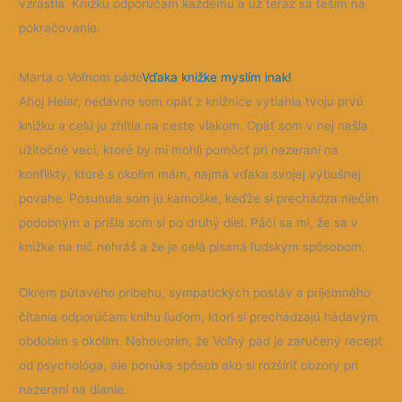
vzrástla. Knižku odporúčam každému a už teraz sa teším na
pokračovanie.
Marta o Voľnom páde
Vďaka knižke myslím inak!
Ahoj Helar, nedávno som opäť z knižnice vytiahla tvoju prvú
knižku a celú ju zhltla na ceste vlakom. Opäť som v nej našla
užitočné veci, ktoré by mi mohli pomôcť pri nazeraní na
konflikty, ktoré s okolím mám, najmä vďaka svojej výbušnej
povahe.
Posunula som ju kamoške, keďže si prechádza niečím
podobným a prišla som si po druhý diel. Páči sa mi, že sa v
knižke na nič nehráš a že je celá písaná ľudským spôsobom.
Okrem pútavého príbehu, sympatických postáv a príjemného
čítania odporúčam knihu ľuďom, ktorí si prechádzajú hádavým
obdobím s okolím. Nehovorím, že Voľný pád je zaručený recept
od psychológa, ale ponúka spôsob ako si rozšíriť obzory pri
nazeraní na dianie.