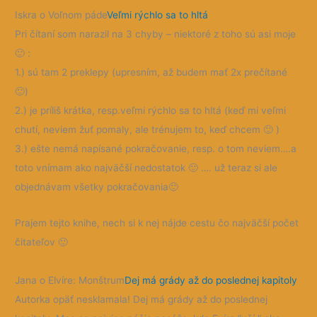
Iskra o Voľnom páde
Veľmi rýchlo sa to hltá
Pri čítaní som narazil na 3 chyby – niektoré z toho sú asi moje
🙂
:
1.) sú tam 2 preklepy (upresním, až budem mať 2x prečítané
🙂
)
2.) je príliš krátka, resp.veľmi rýchlo sa to hltá (keď mi veľmi
chutí, neviem žuť pomaly, ale trénujem to, keď chcem
🙂
)
3.) ešte nemá napísané pokračovanie, resp. o tom neviem….a
toto vnímam ako najväčší nedostatok
🙂
…. už teraz si ale
objednávam všetky pokračovania
🙂
Prajem tejto knihe, nech si k nej nájde cestu čo najväčší počet
čitateľov
🙂
Jana o Elvíre: Monštrum
Dej má grády až do poslednej kapitoly
Autorka opäť nesklamala! Dej má grády až do poslednej