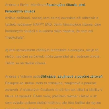
Andrea o Elvíra: Monštrum
Fascinujúce čítanie, plné
humorných situácií
Knižka dočítaná, naozaj som od nej nevedela oči odtrhnúť a
taktiež nečakaný HAPPY END. Veľmi fascinujúce čítanie, plné
humorných situácii a ku koncu toľko napätia, že som ani
“nedýchala”.
Aj keď nerozumiem všetkým technikám s energiou, ale je to
niečo, nad čím sa človek môže zamyslieť aj v bežnom živote .
Teším sa na ďalšie čítanie.
Andrea o Voľnom páde
Strhujúce, zaujímavé a poučné zároveň
Ďakujem za knižku. Bolo to strhujúce, zaujímavé a poučné
zároveň. V niektorých častiach mi oči len tak blikali a kábliky v
hlave sa zapájali. Čítam veľa, prečítam takmer všetko a už
som zvládla celkom slušnú knižnicu, ale túto knižku do nej len