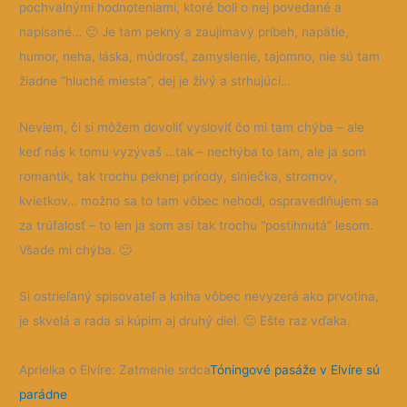
pochvalnými hodnoteniami, ktoré boli o nej povedané a
napísané…
🙂
Je tam pekný a zaujímavý príbeh, napätie,
humor, neha, láska, múdrosť, zamyslenie, tajomno, nie sú tam
žiadne “hluché miesta”, dej je živý a strhujúci…
Neviem, či si môžem dovoliť vysloviť čo mi tam chýba – ale
keď nás k tomu vyzývaš …tak – nechýba to tam, ale ja som
romantik, tak trochu peknej prírody, slniečka, stromov,
kvietkov… možno sa to tam vôbec nehodí, ospravedlňujem sa
za trúfalosť – to len ja som asi tak trochu “postihnutá” lesom.
Všade mi chýba.
🙂
Si ostrieľaný spisovateľ a kniha vôbec nevyzerá ako prvotina,
je skvelá a rada si kúpim aj druhý diel.
🙂
Ešte raz vďaka.
Aprielka o Elvíre: Zatmenie srdca
Tóningové pasáže v Elvíre sú
parádne