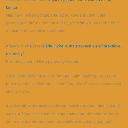
konca
Napínavý príbeh od začiatku až do konca a veľmi veľa
pravdivých citátov, krásna knižka, už držím v ruke druhú časť
a nesmierne sa teším na čítanie.
Kristína o sérii Elvíra
Séria Elvíra je majstrovské dielo "praktickej
ezoteriky"
Pre mňa je séria Elvíra paralelný vesmír.
Séria Elvíra bola iná ako Voľný pád, veľmi osobná. Sú tu dve
paralely s mojím životom - hlavná postava Zuza a jej spackaný
život a Elvíra.
Ako človek, ktorý stretol v živote niekoho takého, ako Elvíra, žil
s ním, a čím dlhšie s ním žil a spoznával ho, tým viac zisťoval,
že ho vlastne vôbec nepozná; obdivujem vašu schopnosť