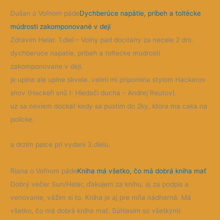
Dušan o Voľnom páde
Dychberúce napätie, príbeh a toltécke
múdrosti zakomponované v deji
Zdravim Helar. 1.diel – Volny pad docitany za necele 2 dni.
dychberuce napatie, pribeh a toltecke mudrosti
zakomponovane v deji.
je uplne ale uplne skvela .velmi mi pripomina stylom
Hackerov
snov (Hackeři snů I: Hledači ducha – Andrej Reutov).
uz sa neviem dockat kedy sa pustim do 2ky, ktora ma caka na
policke.
a drzim palce pri vydani 3.dielu.
Riana o Voľnom páde
Kniha má všetko, čo má dobrá kniha mať
Dobrý večer Sun/Helar, ďakujem za knihu, aj za podpis a
venovanie, vážim si to. Kniha je aj pre mňa nádherná. Má
všetko, čo má dobrá kniha mať. Súhlasím so všetkými