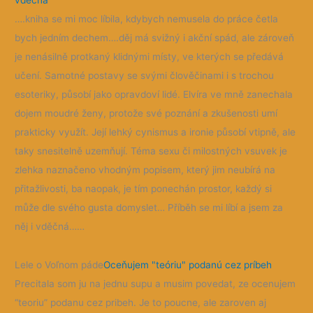
vděčná
….kniha se mi moc líbila, kdybych nemusela do práce četla
bych jedním dechem….děj má svižný i akční spád, ale zároveň
je nenásilně protkaný klidnými místy, ve kterých se předává
učení. Samotné postavy se svými člověčinami i s trochou
esoteriky, působí jako opravdoví lidé. Elvíra ve mně zanechala
dojem moudré ženy, protože své poznání a zkušenosti umí
prakticky využít. Její lehký cynismus a ironie působí vtipně, ale
taky snesitelně uzemňují. Téma sexu či milostných vsuvek je
zlehka naznačeno vhodným popisem, který jim neubírá na
přitažlivosti, ba naopak, je tím ponechán prostor, každý si
může dle svého gusta domyslet… Příběh se mi líbí a jsem za
něj i vděčná……
Lele o Voľnom páde
Oceňujem "teóriu" podanú cez príbeh
Precitala som ju na jednu supu a musim povedat, ze ocenujem
“teoriu” podanu cez pribeh. Je to poucne, ale zaroven aj