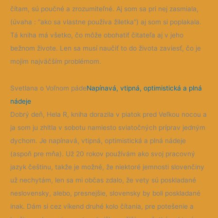
čítam, sú poučné a zrozumiteľné. Aj som sa pri nej zasmiala,
(úvaha : “ako sa vlastne používa žiletka”) aj som si poplakala.
Tá kniha má všetko, čo môže obohatiť čitateľa aj v jeho
bežnom živote. Len sa musí naučiť to do života zaviesť, čo je
mojim najväčším problémom.
Svetlana o Voľnom páde
Napínavá, vtipná, optimistická a plná
nádeje
Dobrý deň, Hela R, kniha dorazila v piatok pred Veľkou nocou a
ja som ju zhltla v sobotu namiesto sviatočných príprav jedným
dychom. Je napínavá, vtipná, optimistická a plná nádeje
(aspoň pre mňa). Už 20 rokov používám ako svoj pracovný
jazyk češtinu, takže je možné, že niektoré jemnosti slovenčiny
už nechytám, len sa mi občas zdalo, že vety sú poskladané
neslovensky, alebo, presnejšie, slovensky by boli poskladané
inak. Dám si cez víkend druhé kolo čítania, pre potešenie a