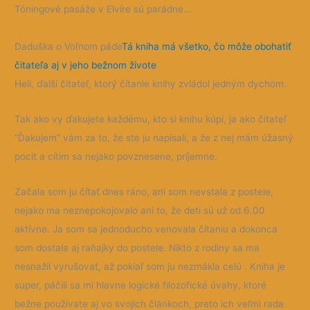
Tóningové pasáže v Elvíre sú parádne...
Daduška o Voľnom páde
Tá kniha má všetko, čo môže obohatiť
čitateľa aj v jeho bežnom živote
Heli, ďalší čitateľ, ktorý čítanie knihy zvládol jedným dychom.
Tak ako vy ďakujete každému, kto si knihu kúpi, ja ako čitateľ
”Ďakujem” vám za to, že ste ju napísali, a že z nej mám úžasný
pocit a cítim sa nejako povznesene, príjemne.
Začala som ju čítať dnes ráno, ani som nevstala z postele,
nejako ma neznepokojovalo ani to, že deti sú už od 6.00
aktívne. Ja som sa jednoducho venovala čítaniu a dokonca
som dostala aj raňajky do postele. Nikto z rodiny sa ma
nesnažil vyrušovať, až pokiaľ som ju nezmákla celú . Kniha je
super, páčili sa mi hlavne logické filozofické úvahy, ktoré
bežne používate aj vo svojich článkoch, preto ich veľmi rada