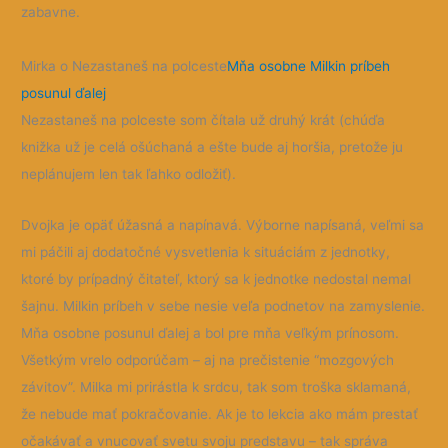
zabavne.
Mirka o Nezastaneš na polceste
Mňa osobne Milkin príbeh
posunul ďalej
Nezastaneš na polceste som čítala už druhý krát (chúďa
knižka už je celá ošúchaná a ešte bude aj horšia, pretože ju
neplánujem len tak ľahko odložiť).
Dvojka je opäť úžasná a napínavá. Výborne napísaná, veľmi sa
mi páčili aj dodatočné vysvetlenia k situáciám z jednotky,
ktoré by prípadný čitateľ, ktorý sa k jednotke nedostal nemal
šajnu. Milkin príbeh v sebe nesie veľa podnetov na zamyslenie.
Mňa osobne posunul ďalej a bol pre mňa veľkým prínosom.
Všetkým vrelo odporúčam – aj na prečistenie “mozgových
závitov”. Milka mi prirástla k srdcu, tak som troška sklamaná,
že nebude mať pokračovanie. Ak je to lekcia ako mám prestať
očakávať a vnucovať svetu svoju predstavu – tak správa