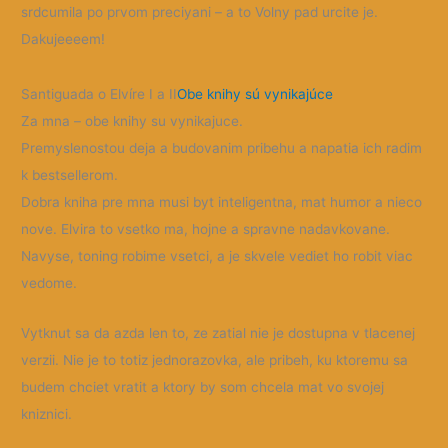
srdcumila po prvom preciyani – a to Volny pad urcite je.
Dakujeeeem!
Santiguada o Elvíre I a II
Obe knihy sú vynikajúce
Za mna – obe knihy su vynikajuce.
Premyslenostou deja a budovanim pribehu a napatia ich radim
k bestsellerom.
Dobra kniha pre mna musi byt inteligentna, mat humor a nieco
nove. Elvira to vsetko ma, hojne a spravne nadavkovane.
Navyse, toning robime vsetci, a je skvele vediet ho robit viac
vedome.
Vytknut sa da azda len to, ze zatial nie je dostupna v tlacenej
verzii. Nie je to totiz jednorazovka, ale pribeh, ku ktoremu sa
budem chciet vratit a ktory by som chcela mat vo svojej
kniznici.