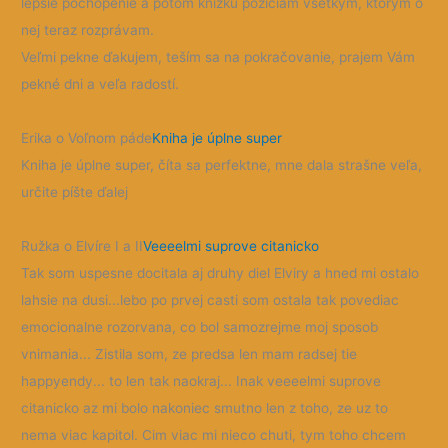
lepšie pochopenie a potom knižku požičiam všetkým, ktorým o
nej teraz rozprávam.
Veľmi pekne ďakujem, teším sa na pokračovanie, prajem Vám
pekné dni a veľa radostí.
Erika o Voľnom páde
Kniha je úplne super
Kniha je úplne super, číta sa perfektne, mne dala strašne veľa,
určite píšte ďalej
Ružka o Elvíre I a II
Veeeelmi suprove citanicko
Tak som uspesne docitala aj druhy diel Elviry a hned mi ostalo
lahsie na dusi...lebo po prvej casti som ostala tak povediac
emocionalne rozorvana, co bol samozrejme moj sposob
vnimania... Zistila som, ze predsa len mam radsej tie
happyendy... to len tak naokraj... Inak veeeelmi suprove
citanicko az mi bolo nakoniec smutno len z toho, ze uz to
nema viac kapitol. Cim viac mi nieco chuti, tym toho chcem