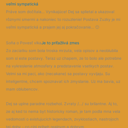
veľmi sympatická
Práve som dočítala… Vynikajúce! Dej sa splietal a ukazoval
rôznymi smermi a nakoniec to rozuzlenie! Postava Zuzky je mi
veľmi sympatická a prajem jej aj pokračovanie…
🙂
Soňa o Povesť vlka
Je to príťažlivá zmes
Zo zaciatku som bola troska mrzuta, vela opisov a neoblubila
som si este postavy. Teraz uz chapem, ze to bolo ale potrebne
na vykreslenie atmosfery a predstavenie vsetkych postav.
Velmi sa mi paci, ako (necakane) sa postavy vyvijaju. Su
inteligentne, chcem spoznavat ich zmyslanie. Uz ma bavia, uz
mam oblubencov.
Dej sa uplne paradne rozbehol. Zvraty /.../ su brilantne. Aj to,
ze aj ked to nema byt historicky roman, je tam podla mna vela
vedomosti o existujucich legendach, zvyklostiach, nastrojoch
tej doby - co cini pribeh realnym a dobrym.