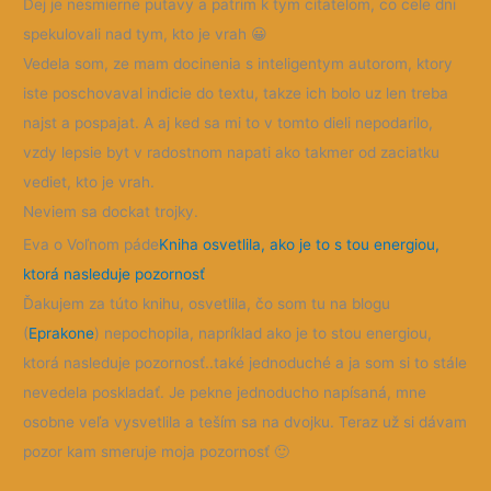
Dej je nesmierne putavy a patrim k tym citatelom, co cele dni
spekulovali nad tym, kto je vrah 😀
Vedela som, ze mam docinenia s inteligentym autorom, ktory
iste poschovaval indicie do textu, takze ich bolo uz len treba
najst a pospajat. A aj ked sa mi to v tomto dieli nepodarilo,
vzdy lepsie byt v radostnom napati ako takmer od zaciatku
vediet, kto je vrah.
Neviem sa dockat trojky.
Eva o Voľnom páde
Kniha osvetlila, ako je to s tou energiou,
ktorá nasleduje pozornosť
Ďakujem za túto knihu, osvetlila, čo som tu na blogu
(
Eprakone
) nepochopila, napríklad ako je to stou energiou,
ktorá nasleduje pozornosť..také jednoduché a ja som si to stále
nevedela poskladať. Je
pekne jednoducho napísaná, mne
osobne veľa vysvetlila a teším sa na dvojku. Teraz už si dávam
pozor kam smeruje moja pozornosť
🙂