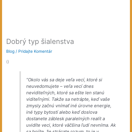
Dobrý typ šialenstva
Blog
/
Pridajte Komentár
(
)
“Okolo vás sa deje veľa vecí, ktoré si
neuvedomujete – veľa vecí dnes
neviditeľných,
ktoré sa ešte len stanú
viditeľnými. Takže sa netrápte, keď vaše
zmysly začnú vnímať iné úrovne energie,
iné typy bytostí alebo keď doslova
dostanete záblesk paralelných realít a
uvidíte veci, ktoré väčšina ľudí nevníma. Ak
sa bojíte, že strácate rozum, to je v