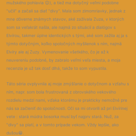
mužského pohlavia 😉), a tiež ma dotyčný veľmi podobne
"učil" a začali sa diať "divy". Mala som zimomriavky, jednak z
mne dôverne známych stavov, aké zažívala Zuza, v ktorých
som sa veľakrát našla, ale najmä zo situácií a dialógov s
Elvírou, takmer úplne identických s tými, aké som zažila aj ja s
týmto dotyčným, koľko spoločných myšlienok s ním, najmä
Elvíry ale aj Zuzy. Vymenovanie všetkého, čo je až k
neuvereniu podobné, by zabralo veľmi veľa miesta, a moja
recenzia je už tak dosť dlhá, takže to som vypustila.
Táto séria ovplyvnila aj moje zmýšľanie o dotyčnom a vzťahu s
ním, napr. som bola frustrovaná z obrovského vekového
rozdielu medzi nami, vďaka ktorému je prakticky nemožné pre
nás sa začleniť do spoločnosti. Oči sa mi otvorili až pri Elvírinej
vete : stará múdra bosorka musí byť najprv stará. Nuž, za
"divy" sa platí, a v tomto prípade vekom. Vždy lepšie, ako
dušou😁.