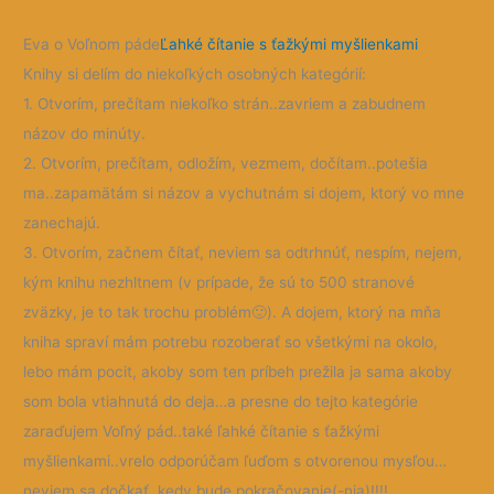
Eva o Voľnom páde
Ľahké čítanie s ťažkými myšlienkami
Knihy si delím do niekoľkých osobných kategórií:
1. Otvorím, prečítam niekoľko strán..zavriem a zabudnem
názov do minúty.
2. Otvorím, prečítam, odložím, vezmem, dočítam..potešia
ma..zapamätám si názov a vychutnám si dojem, ktorý vo mne
zanechajú.
3. Otvorím, začnem čítať, neviem sa odtrhnúť, nespím, nejem,
kým knihu nezhltnem (v prípade, že sú to 500 stranové
zväzky, je to tak trochu problém
🙂
). A dojem, ktorý na mňa
kniha spraví mám potrebu rozoberať so všetkými na okolo,
lebo mám pocit, akoby som ten príbeh prežila ja sama akoby
som bola vtiahnutá do deja…a presne do tejto kategórie
zaraďujem Voľný pád..také ľahké čítanie s ťažkými
myšlienkami..vrelo odporúčam ľuďom s otvorenou mysľou…
neviem sa dočkať, kedy bude pokračovanie(-nia)!!!!