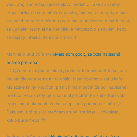
viac, anglicania maju jedno slovo morish... Take su vsetky
tvoje knizky co som citala >morish<, cim viac citam, tym viac
a viac chcem toho pokrmu pre dusu, a neviem sa nasytit. Vsak
sa uz velmi tesim aj na treti diel, a netrpezlivo sledujem, kedy
sa objavy infoska, ze uz je k mání ;)
Martina o Buď vôľa tvoja
Mala som pocit, že bola napísaná
priamo pre mňa
Už týždeň rozmýšľam, ako vyjadrím vďačnosť za túto knihu v
mojom živote a teraz mi to došlo: Mám obľúbenú sériu kníh –
Malazské knihy Padlých, pri nich mám pocit, že boli napísané
pre ľudstvo a každý by si ich mal prečítať. Pri knihe Buď vôľa
tvoja som mala pocit, že bola napísaná priamo pre mňa
🙂
Ďakujem, určite si ju prečítam druhý, tretíkrát…. toľkokrát,
koľko bude treba
🙂
Andrea o Voľnom páde
Napínavý príbeh od začiatku až do