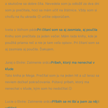
a skutočne sa dobre číta. Nevedela som ju odložiť za dva dni
som ju prečítala, hoci sa mám učiť na štátnice. Vždy som si
chvíľu na ňu ukradla
🙂
určite odporúčam.
Iveta o Voľnom páde
Pri čítaní som sa aj zasmiala, aj poučila
Knihu som prečítala za jeden večer. Mám rada knihy, kde je
použitá priama reč a nie je tam veľa opisov. Pri čítaní som sa
aj zasmiala aj poučila. Ďakujem.
Juraj o Elvíre: Zatmenie srdca
Príbeh, ktorý ma nenechal v
kľude
Táto kniha je Mega. Prečítal som ju na jeden hlt a už teraz sa
neviem dočkať pokračovania. Pútavý príbeh, ktorý ma
nenechal v kľude, kým som ho nedočítal.
🙂
Lucie o Elvíre: Zatmenie srdca
Příběh se mi líbí a jsem za něj i