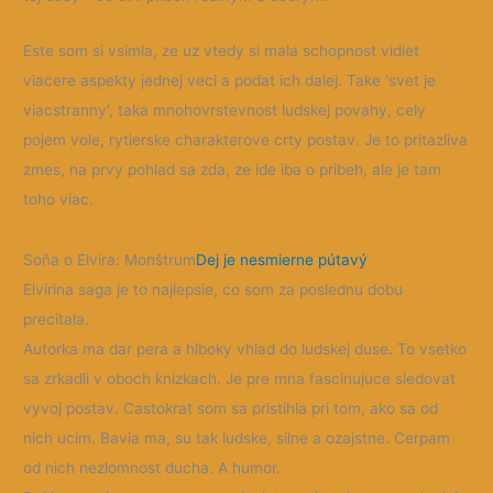
Este som si vsimla, ze uz vtedy si mala schopnost vidiet
viacere aspekty jednej veci a podat ich dalej. Take 'svet je
viacstranny', taka mnohovrstevnost ludskej povahy, cely
pojem vole, rytierske charakterove crty postav. Je to pritazliva
zmes, na prvy pohlad sa zda, ze ide iba o pribeh, ale je tam
toho viac.
Soňa o Elvíra: Monštrum
Dej je nesmierne pútavý
Elvirina saga je to najlepsie, co som za poslednu dobu
precitala.
Autorka ma dar pera a hlboky vhlad do ludskej duse. To vsetko
sa zrkadli v oboch knizkach. Je pre mna fascinujuce sledovat
vyvoj postav. Castokrat som sa pristihla pri tom, ako sa od
nich ucim. Bavia ma, su tak ludske, silne a ozajstne. Cerpam
od nich nezlomnost ducha. A humor.