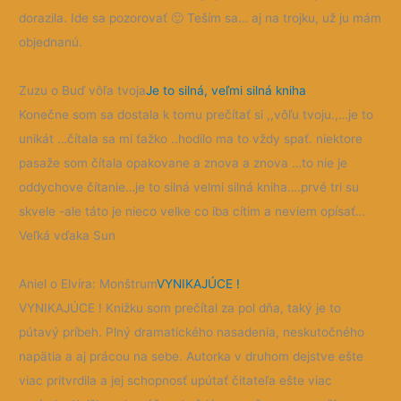
dorazila. Ide sa pozorovať
🙂
Teším sa… aj na trojku, už ju mám
objednanú.
Zuzu o Buď vôľa tvoja
Je to silná, veľmi silná kniha
Konečne som sa dostala k tomu prečítať si ,,vôľu tvoju.,…je to
unikát …čítala sa mi ťažko ..hodilo ma to vždy spať. niektore
pasaže som čítala opakovane a znova a znova …to nie je
oddychove čítanie…je to silná velmi silná kniha….prvé tri su
skvele -ale táto je nieco velke co iba cítim a neviem opísať…
Veľká vďaka Sun
Aniel o Elvíra: Monštrum
VYNIKAJÚCE !
VYNIKAJÚCE ! Knižku som prečítal za pol dňa, taký je to
pútavý príbeh. Plný dramatického nasadenia, neskutočného
napätia a aj prácou na sebe. Autorka v druhom dejstve ešte
viac pritvrdila a jej schopnosť upútať čitateľa ešte viac