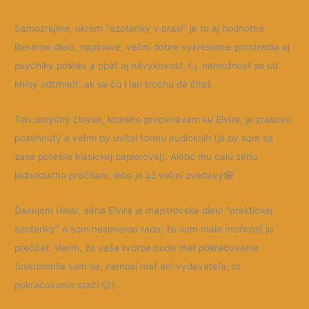
Samozrejme, okrem "ezoteriky v praxi" je to aj hodnotné
literárne dielo, napínavé, veľmi dobre vykreslenie prostredia aj
psychiky postáv a opäť aj návykovosť, t.j. nemožnosť sa od
knihy odtrhnúť, ak sa čo i len trochu dá čítať.
Ten dotyčný človek, ktorého prirovnávam ku Elvíre, je zrakovo
postihnutý a veľmi by uvítal formu audiokníh (ja by som sa
zase potešila klasickej papierovej). Alebo mu celú sériu
jednoducho prečítam, lebo je už veľmi zvedavý😁
Ďakujem Helar, séria Elvíra je majstrovské dielo "praktickej
ezoteriky" a som nesmierne rada, že som mala možnosť ju
prečítať. Verím, že vaša tvorba bude mať pokračovanie
(uskromnila som sa, nemusí mať ani vydavateľa, to
pokračovanie stačí 😉).