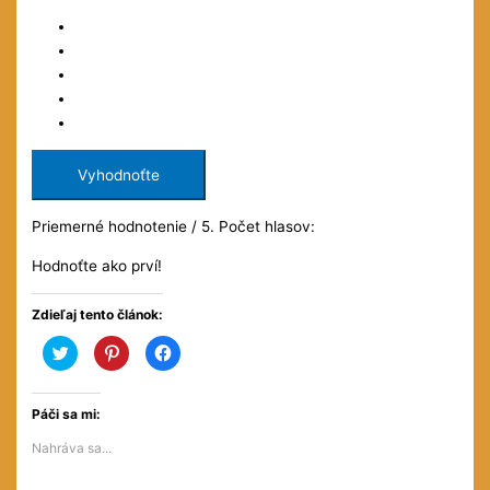
Vyhodnoťte
Priemerné hodnotenie
/ 5. Počet hlasov:
Hodnoťte ako prví!
Zdieľaj tento článok:
Kliknite
Kliknite
Kliknite
pre
pre
pre
zdieľanie
zdieľanie
zdieľanie
na
na
na
službe
službe
Facebooku(Otvorí
Twitter(Otvorí
Pinterest(Otvorí
sa
Páči sa mi:
sa
sa
v
v
v
novom
Nahráva sa...
novom
novom
okne)
okne)
okne)