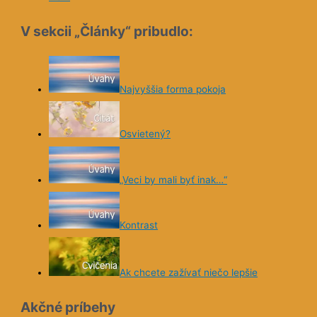
V sekcii „Články“ pribudlo:
Najvyššia forma pokoja
Osvietený?
„Veci by mali byť inak…“
Kontrast
Ak chcete zažívať niečo lepšie
Akčné príbehy