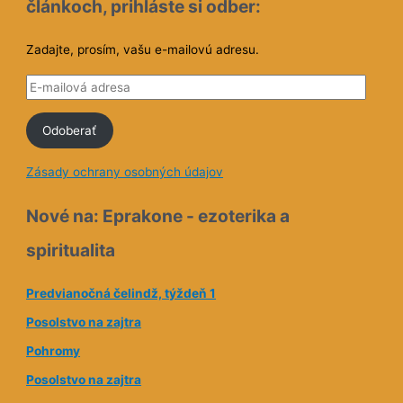
článkoch, prihláste si odber:
Zadajte, prosím, vašu e-mailovú adresu.
E
-
Odoberať
m
a
Zásady ochrany osobných údajov
i
l
Nové na: Eprakone - ezoterika a
o
spiritualita
v
á
Predvianočná čelindž, týždeň 1
a
Posolstvo na zajtra
d
Pohromy
r
e
Posolstvo na zajtra
s