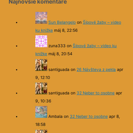
Najnovšie komentáre
Sun Belangelo
on
Šípové žaby – video
ku knižke
máj 8, 22:56
zuna333
on
Šípové žaby – video ku
knižke
máj 8, 20:54
santiguada
on
26 Návšteva z pekla
apr
9, 12:10
santiguada
on
32 Neber to osobne
apr
9, 10:36
Ambala
on
32 Neber to osobne
apr 8,
18:58