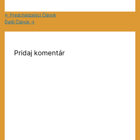
←
Predchádzajúci Článok
Ďalší Článok
→
Pridaj komentár