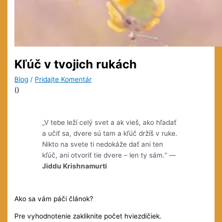
Kľúč v tvojich rukách
Blog
/
Pridajte Komentár
(
)
„V tebe leží celý svet a ak vieš, ako hľadať
a učiť sa, dvere sú tam a kľúč držíš v ruke.
Nikto na svete ti nedokáže dať ani ten
kľúč, ani otvoriť tie dvere – len ty sám.“ —
Jiddu Krishnamurti
Ako sa vám páči článok?
Pre vyhodnotenie zakliknite počet hviezdičiek.