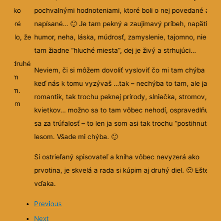
vám ako
pochvalnými hodnoteniami, ktoré boli o nej povedané a
iektoré
napísané…
🙂
Je tam pekný a zaujímavý príbeh, napätie,
 zdalo, že
humor, neha, láska, múdrosť, zamyslenie, tajomno, nie sú
e,
tam žiadne “hluché miesta”, dej je živý a strhujúci…
kend druhé
Neviem, či si môžem dovoliť vysloviť čo mi tam chýba – al
 potom
keď nás k tomu vyzývaš …tak – nechýba to tam, ale ja so
právam.
romantik, tak trochu peknej prírody, slniečka, stromov,
 prajem
kvietkov… možno sa to tam vôbec nehodí, ospravedlňujem
sa za trúfalosť – to len ja som asi tak trochu “postihnutá”
lesom. Všade mi chýba.
🙂
Si ostrieľaný spisovateľ a kniha vôbec nevyzerá ako
prvotina, je skvelá a rada si kúpim aj druhý diel.
🙂
Ešte raz
vďaka.
Previous
Next