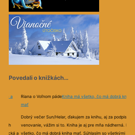
Povedali o knižkách…
tická a
Riana o Voľnom páde
Kniha má všetko, čo má dobrá kniha
mať
eľkou
Dobrý večer Sun/Helar, ďakujem za knihu, aj za podpis a
očných
venovanie, vážim si to. Kniha je aj pre mňa nádherná. Má
mistická a
všetko, čo má dobrá kniha mať. Súhlasím so všetkými