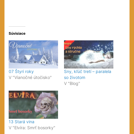
Súvisiace
07 Štyri roky
Sny, kľúč tretí – paralela
V "Vianočné útočisko"
so životom
V "Blog"
13 Stará vina
V "Elvíra: Smrť bosorky"