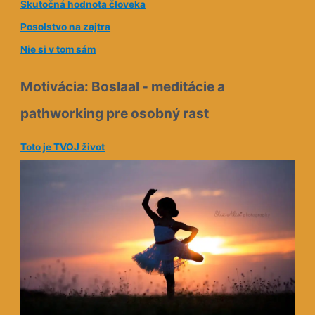
Skutočná hodnota človeka
a
Posolstvo na zajtra
Nie si v tom sám
Motivácia: Boslaal - meditácie a
pathworking pre osobný rast
Toto je TVOJ život