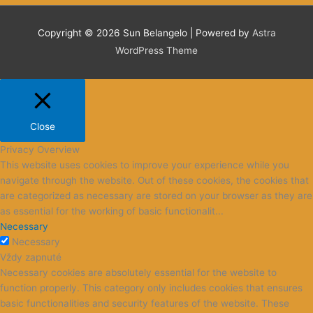
Privacy Overview
This website uses cookies to improve your experience while you
navigate through the website. Out of these cookies, the cookies that
are categorized as necessary are stored on your browser as they are
as essential for the working of basic functionalit
...
Necessary
Necessary
Vždy zapnuté
Necessary cookies are absolutely essential for the website to
function properly. This category only includes cookies that ensures
basic functionalities and security features of the website. These
cookies do not store any personal information.
Non-necessary
Non-necessary
Any cookies that may not be particularly necessary for the website
to function and is used specifically to collect user personal data via
analytics, ads, other embedded contents are termed as non-
necessary cookies. It is mandatory to procure user consent prior to
running these cookies on your website.
ULOŽIŤ A PRIJAŤ