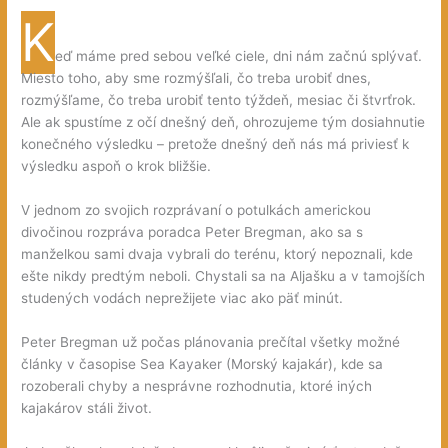
K
(
)
eď máme pred sebou veľké ciele, dni nám začnú splývať.
Miesto toho, aby sme rozmýšľali, čo treba urobiť dnes,
rozmýšľame, čo treba urobiť tento týždeň, mesiac či štvrťrok.
Ale ak spustíme z očí dnešný deň, ohrozujeme tým dosiahnutie
konečného výsledku – pretože dnešný deň nás má priviesť k
výsledku aspoň o krok bližšie.
V jednom zo svojich rozprávaní o potulkách americkou
divočinou rozpráva poradca Peter Bregman, ako sa s
manželkou sami dvaja vybrali do terénu, ktorý nepoznali, kde
ešte nikdy predtým neboli. Chystali sa na Aljašku a v tamojších
studených vodách neprežijete viac ako päť minút.
Peter Bregman už počas plánovania prečítal všetky možné
články v časopise Sea Kayaker (Morský kajakár), kde sa
rozoberali chyby a nesprávne rozhodnutia, ktoré iných
kajakárov stáli život.