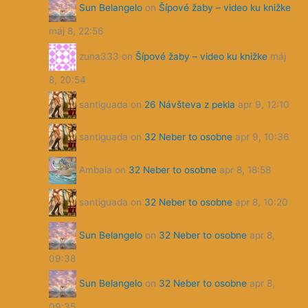
santiguada
on
32 Neber to osobne
apr 9, 10:36
Ambala
on
32 Neber to osobne
apr 8, 18:58
santiguada
on
32 Neber to osobne
apr 8, 10:20
Sun Belangelo
on
32 Neber to osobne
apr 8,
09:38
Sun Belangelo
on
32 Neber to osobne
apr 8,
09:35
Sun Belangelo
on
31 Začiatok hrôzy
apr 8,
09:29
santiguada
on
32 Neber to osobne
apr 8, 08:41
Ak chcete dostávať mailom info o nových