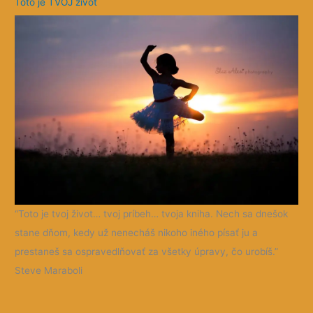
“Toto je tvoj život… tvoj príbeh… tvoja kniha. Nech sa dnešok
stane dňom, kedy už nenecháš nikoho iného písať ju a
prestaneš sa ospravedlňovať za všetky úpravy, čo urobíš.”
Steve Maraboli
Copyright © 2026 Sun
Belangelo
| Powered by
Astra
WordPress Theme
Close