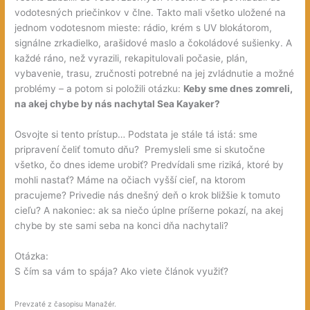
vodotesných priečinkov v člne. Takto mali všetko uložené na
jednom vodotesnom mieste: rádio, krém s UV blokátorom,
signálne zrkadielko, arašidové maslo a čokoládové sušienky. A
každé ráno, než vyrazili, rekapitulovali počasie, plán,
vybavenie, trasu, zručnosti potrebné na jej zvládnutie a možné
problémy – a potom si položili otázku:
Keby sme dnes zomreli,
na akej chybe by nás nachytal Sea Kayaker?
Osvojte si tento prístup… Podstata je stále tá istá: sme
pripravení čeliť tomuto dňu? Premysleli sme si skutočne
všetko, čo dnes ideme urobiť? Predvídali sme riziká, ktoré by
mohli nastať? Máme na očiach vyšší cieľ, na ktorom
pracujeme? Privedie nás dnešný deň o krok bližšie k tomuto
cieľu? A nakoniec: ak sa niečo úplne príšerne pokazí, na akej
chybe by ste sami seba na konci dňa nachytali?
Otázka:
S čím sa vám to spája? Ako viete článok využiť?
Prevzaté z časopisu Manažér.