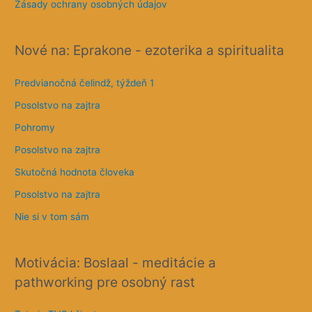
s
Posolstvo na zajtra
a
Skutočná hodnota človeka
Posolstvo na zajtra
Nie si v tom sám
Motivácia: Boslaal - meditácie a
pathworking pre osobný rast
Toto je TVOJ život