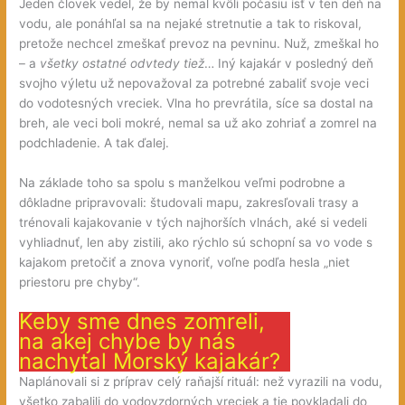
Jeden človek vedel, že by nemal kvôli počasiu ísť v ten deň na
vodu, ale ponáhľal sa na nejaké stretnutie a tak to riskoval,
pretože nechcel zmeškať prevoz na pevninu. Nuž, zmeškal ho
– a
všetky ostatné odvtedy tiež
… Iný kajakár v posledný deň
svojho výletu už nepovažoval za potrebné zabaliť svoje veci
do vodotesných vreciek. Vlna ho prevrátila, síce sa dostal na
breh, ale veci boli mokré, nemal sa už ako zohriať a zomrel na
podchladenie. A tak ďalej.
Na základe toho sa spolu s manželkou veľmi podrobne a
dôkladne pripravovali: študovali mapu, zakresľovali trasy a
trénovali kajakovanie v tých najhorších vlnách, aké si vedeli
vyhliadnuť, len aby zistili, ako rýchlo sú schopní sa vo vode s
kajakom pretočiť a znova vynoriť, voľne podľa hesla „niet
priestoru pre chyby“.
Keby sme dnes zomreli,
na akej chybe by nás
nachytal Morský kajakár?
Naplánovali si z príprav celý raňajší rituál: než vyrazili na vodu,
všetko zabalili do vodovzdorných vreciek a tie povkladali do