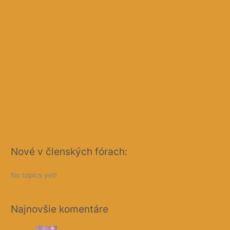
Nové v členských fórach:
No topics yet!
Najnovšie komentáre
Sun Belangelo
on
Šípové žaby – video ku knižke
máj 8, 22:56
zuna333
on
Šípové žaby – video ku knižke
máj
8, 20:54
santiguada
on
26 Návšteva z pekla
apr 9, 12:10