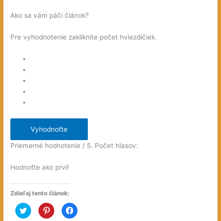
Ako sa vám páči článok?
Pre vyhodnotenie zakliknite počet hviezdičiek.
Vyhodnoťte
Priemerné hodnotenie
/ 5. Počet hlasov:
Hodnoťte ako prví!
Zdieľaj tento článok:
K
K
K
l
l
l
i
i
i