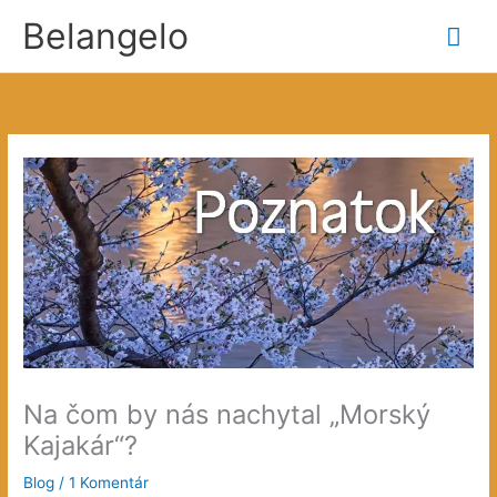
Preskočiť
Belangelo
Hla
na
obsah
Me
Na čom by nás nachytal „Morský
Kajakár“?
Blog
/
1 Komentár