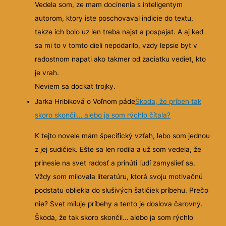
Vedela som, ze mam docinenia s inteligentym
autorom, ktory iste poschovaval indicie do textu,
takze ich bolo uz len treba najst a pospajat. A aj ked
sa mi to v tomto dieli nepodarilo, vzdy lepsie byt v
radostnom napati ako takmer od zaciatku vediet, kto
je vrah.
Neviem sa dockat trojky.
Jarka Hribiková o Voľnom páde
Škoda, že príbeh tak
skoro skončil… alebo ja som rýchlo čítala?
K tejto novele mám špecifický vzťah, lebo som jednou
z jej sudičiek. Ešte sa len rodila a už som vedela, že
prinesie na svet radosť a prinúti ľudí zamyslieť sa.
Vždy som milovala literatúru, ktorá svoju motivačnú
podstatu obliekla do slušivých šatičiek príbehu. Prečo
nie? Svet miluje príbehy a tento je doslova čarovný.
Škoda, že tak skoro skončil… alebo ja som rýchlo