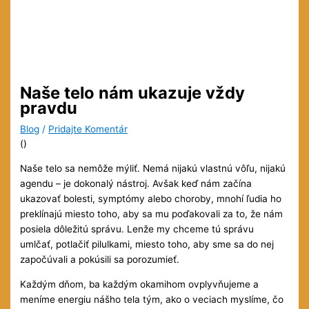
Naše telo nám ukazuje vždy
pravdu
Blog
/
Pridajte Komentár
(
)
Naše telo sa nemôže mýliť. Nemá nijakú vlastnú vôľu, nijakú
agendu – je dokonalý nástroj. Avšak keď nám
začína
ukazovať bolesti, symptómy alebo choroby, mnohí ľudia ho
preklínajú miesto toho, aby sa mu poďakovali za to, že nám
posiela dôležitú správu. Lenže my chceme tú správu
umlčať, potlačiť pilulkami, miesto toho, aby sme sa do nej
započúvali a pokúsili sa porozumieť.
Každým dňom, ba každým okamihom ovplyvňujeme a
meníme energiu nášho tela tým, ako o veciach myslíme, čo