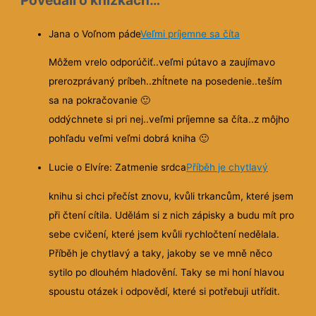
Jana o Voľnom páde
Veľmi príjemne sa číta
Môžem vrelo odporúčiť..veľmi pútavo a zaujímavo
prerozprávaný príbeh..zhĺtnete na posedenie..teším
sa na pokračovanie
🙂
oddýchnete si pri nej..veľmi príjemne sa číta..z môjho
pohľadu veľmi veľmi dobrá kniha
🙂
Lucie o Elvíre: Zatmenie srdca
Příběh je chytlavý
knihu si chci přečíst znovu, kvůli trkancům, které jsem
při čtení cítila. Udělám si z nich zápisky a budu mít pro
sebe cvičení, které jsem kvůli rychločtení nedělala.
Příběh je chytlavý a taky, jakoby se ve mně něco
sytilo po dlouhém hladovění. Taky se mi honí hlavou
spoustu otázek i odpovědí, které si potřebuji utřídit.