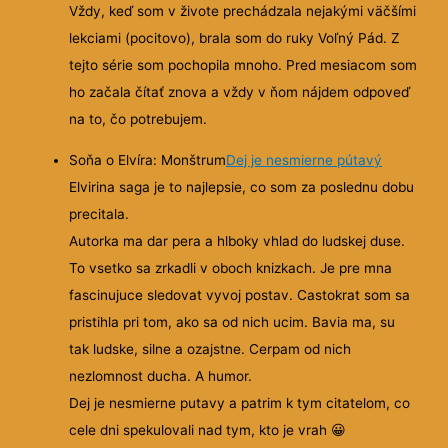
Vždy, keď som v živote prechádzala nejakými väčšími
lekciami (pocitovo), brala som do ruky Voľný Pád. Z
tejto série som pochopila mnoho. Pred mesiacom som
ho začala čítať znova a vždy v ňom nájdem odpoveď
na to, čo potrebujem.
Soňa o Elvíra: Monštrum
Dej je nesmierne pútavý
Elvirina saga je to najlepsie, co som za poslednu dobu
precitala.
Autorka ma dar pera a hlboky vhlad do ludskej duse.
To vsetko sa zrkadli v oboch knizkach. Je pre mna
fascinujuce sledovat vyvoj postav. Castokrat som sa
pristihla pri tom, ako sa od nich ucim. Bavia ma, su
tak ludske, silne a ozajstne. Cerpam od nich
nezlomnost ducha. A humor.
Dej je nesmierne putavy a patrim k tym citatelom, co
cele dni spekulovali nad tym, kto je vrah 😀