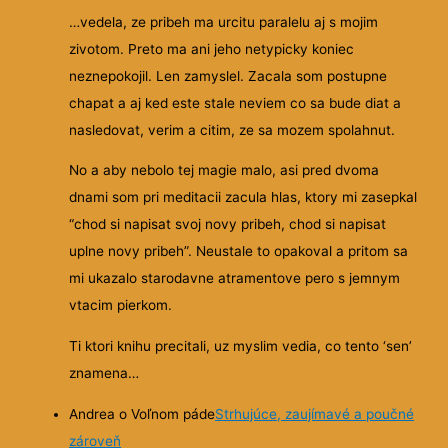
…vedela, ze pribeh ma urcitu paralelu aj s mojim
zivotom. Preto ma ani jeho netypicky koniec
neznepokojil. Len zamyslel. Zacala som postupne
chapat a aj ked este stale neviem co sa bude diat a
nasledovat, verim a citim, ze sa mozem spolahnut.
No a aby nebolo tej magie malo, asi pred dvoma
dnami som pri meditacii zacula hlas, ktory mi zasepkal
“chod si napisat svoj novy pribeh, chod si napisat
uplne novy pribeh”. Neustale to opakoval a pritom sa
mi ukazalo starodavne atramentove pero s jemnym
vtacim pierkom.
Ti ktori knihu precitali, uz myslim vedia, co tento ‘sen’
znamena…
Andrea o Voľnom páde
Strhujúce, zaujímavé a poučné
zároveň