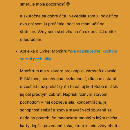
smeruje moja pozornosť
🙂
a skutočne sa dobre číta. Nevedela som ju odložiť za
dva dni som ju prečítala, hoci sa mám učiť na
štátnice. Vždy som si chvíľu na ňu ukradla
🙂
určite
odporúčam.
Aprielka o Elvíre: Monštrum
Na každej jednej kapitole
som si pochutilla
Monštrum ma v závere prekvapilo, zároveň ukázalo
Frištákovej neochvejnú nezlomnosť, silu a miestami
drzosť ísť cez prekážky čo to dá, aj keď Robo miláčik
jej dal predtým zabrať. Napriek rôznym stavom,
pochodom v nej dozrieva sila, koncentrácia, jej
schopnosť spájať a znova stavať veci zbúrané sa
derie na povrch, čo mnohokrát mnohým iným mieša
karty, lepšie povedané kašu, ktorá im nie vždy chutí …