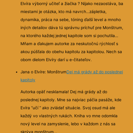
Elvíra výborný učiteľ a žiačka ? Nijako nezaostáva, ba
miestami je otázka, kto má navrch…zápletka,
dynamika, práca na sebe, tóning ďalší level a mnoho
iných detailov dáva tú správnu príchuť pre Monštrum,
na ktorého každej jednej kapitole som si pochutila…
Mňam a ďakujem autorke za neskutočnú rýchlosť s
akou púšťala do obehu kapitolu za kapitolou. Nech sa
obom dielom Elvíry darí u e-čitateľov.
Jana o Elvíre: Monštrum
Dej má grády až do poslednej
kapitoly
Autorka opäť nesklamala! Dej má grády až do
poslednej kapitoly. Mne sa najviac páčia pasáže, kde
Evíra “učí ” ako zvládať situácie. Svoj osud má ale
každý vo vlastných rukách. Kniha vo mne odomkla
nový level na zamyslenie, lebo v každom z nás sa
skrýva monštrum…