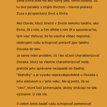
Séria Elvíra bola iná ako Voľný pád, veľmi osobná. Sú
tu dve paralely s mojím životom - hlavná postava
Zuza a jej spackaný život a Elvíra.
Ako človek, ktorý stretol v živote niekoho takého, ako
Elvíra, žil s ním, a čím dlhšie s ním žil a spoznával ho,
tým viac zisťoval, že ho vlastne vôbec nepozná;
obdivujem vašu schopnosť pretaviť zjav takého
človeka do slov.
Ja sama mám problém, čo i len sčasti charakterizovať
človeka, ktorý sa vlastne charakterizovať nedá,
pretože jeho správanie nezapadá do žiadnej
"škatuľky" a je vysoko nepravdepodobné u človeka s
jeho statusom a v jeho veku. Ale aj preto, že sú
"veci", ktoré keď pomenujete, akoby strácajú na sile,
význame. U vás nie.
V celom texte badať vašu schopnosť pomenovať