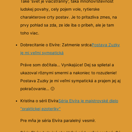
Take 'svet je viacstranny', taka mnohovrstevnost
ludskej povahy, cely pojem vole, rytierske
charakterove crty postav. Je to pritazliva zmes, na
prvy pohlad sa zda, ze ide iba o pribeh, ale je tam
toho viac.
Dobrecitanie o Elvíre: Zatmenie srdca
Postava Zuzky
je mi veľmi sympatická
Práve som dočítala… Vynikajúce! Dej sa splietal a
ukazoval rôznymi smermi a nakoniec to rozuzlenie!
Postava Zuzky je mi veľmi sympatická a prajem jej aj
pokračovanie…
🙂
Kristína o sérii Elvíra
Séria Elvíra je majstrovské dielo
"praktickej ezoteriky"
Pre mňa je séria Elvíra paralelný vesmír.