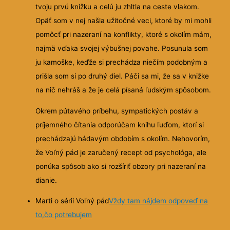
tvoju prvú knižku a celú ju zhltla na ceste vlakom.
Opäť som v nej našla užitočné veci, ktoré by mi mohli
pomôcť pri nazeraní na konflikty, ktoré s okolím mám,
najmä vďaka svojej výbušnej povahe.
Posunula som
ju kamoške, keďže si prechádza niečím podobným a
prišla som si po druhý diel. Páči sa mi, že sa v knižke
na nič nehráš a že je celá písaná ľudským spôsobom.
Okrem pútavého príbehu, sympatických postáv a
príjemného čítania odporúčam knihu ľuďom, ktorí si
prechádzajú hádavým obdobím s okolím. Nehovorím,
že Voľný pád je zaručený recept od psychológa, ale
ponúka spôsob ako si rozšíriť obzory pri nazeraní na
dianie.
Marti o sérii Voľný pád
Vždy tam nájdem odpoveď na
to,čo potrebujem