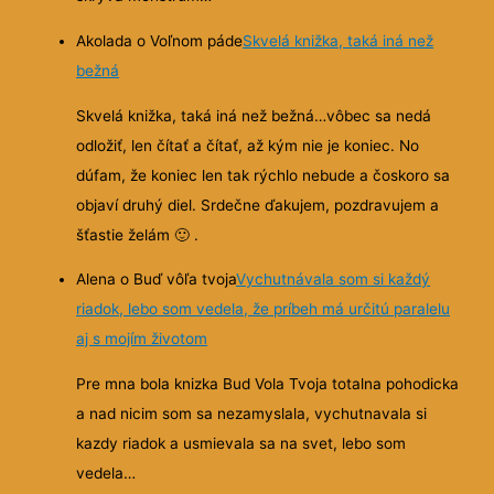
Akolada o Voľnom páde
Skvelá knižka, taká iná než
bežná
Skvelá knižka, taká iná než bežná…vôbec sa nedá
odložiť, len čítať a čítať, až kým nie je koniec. No
dúfam, že koniec len tak rýchlo nebude a čoskoro sa
objaví druhý diel. Srdečne ďakujem, pozdravujem a
šťastie želám
🙂
.
Alena o Buď vôľa tvoja
Vychutnávala som si každý
riadok, lebo som vedela, že príbeh má určitú paralelu
aj s mojím životom
Pre mna bola knizka Bud Vola Tvoja totalna pohodicka
a nad nicim som sa nezamyslala, vychutnavala si
kazdy riadok a usmievala sa na svet, lebo som
vedela…