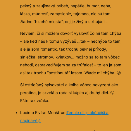
pekný a zaujímavý príbeh, napätie, humor, neha,
láska, múdrosť, zamyslenie, tajomno, nie sú tam
žiadne “hluché miesta”, dej je živý a strhujúci…
Neviem, či si môžem dovoliť vysloviť čo mi tam chýba
– ale keď nás k tomu vyzývaš …tak – nechýba to tam,
ale ja som romantik, tak trochu peknej prírody,
slniečka, stromov, kvietkov… možno sa to tam vôbec
nehodí, ospravedlňujem sa za trúfalosť – to len ja som
asi tak trochu “postihnutá” lesom. Všade mi chýba.
🙂
Si ostrieľaný spisovateľ a kniha vôbec nevyzerá ako
prvotina, je skvelá a rada si kúpim aj druhý diel.
🙂
Ešte raz vďaka.
Lucie o Elvíra: Monštrum
Tenhle díl je akčnější a
napínavější