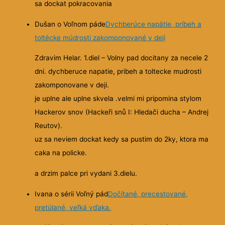
sa dockat pokracovania
Dušan o Voľnom páde
Dychberúce napätie, príbeh a
toltécke múdrosti zakomponované v deji
Zdravim Helar. 1.diel – Volny pad docitany za necele 2
dni. dychberuce napatie, pribeh a toltecke mudrosti
zakomponovane v deji.
je uplne ale uplne skvela .velmi mi pripomina stylom
Hackerov snov (Hackeři snů I: Hledači ducha – Andrej
Reutov).
uz sa neviem dockat kedy sa pustim do 2ky, ktora ma
caka na policke.
a drzim palce pri vydani 3.dielu.
Ivana o sérii Voľný pád
Dočítané, precestované,
pretúlané, veľká vďaka.