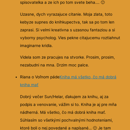
spisovatelka a ze ich po tom svete beha….
🙂
Uzasne, dych vyrazajuce citanie. Moja zlata, toto
kebyze supnes do knihkupectva, tak sa po tom len
zaprasi. Si velmi kreativna s uzasnou fantaziou a si
vyborny psycholog. Vies pekne citajucemu roztiahnut
imaginarne kridla.
Videla som ze pracujes na stvorke. Prosim, prosim,
nezabudni na mna. Drzim moc palce.
Riana o Voľnom páde
Kniha má všetko, čo má dobrá
kniha mať
Dobrý večer Sun/Helar, ďakujem za knihu, aj za
podpis a venovanie, vážim si to. Kniha je aj pre mňa
nádherná. Má všetko, čo má dobrá kniha mať.
Súhlasím so všetkými pochvalnými hodnoteniami,
ktoré boli o nej povedané a napísané…
🙂
Je tam