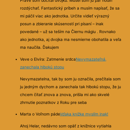
Práve som dočítal dvojku. Musel som ju pár hodín
rozdýchať. Fantastický príbeh a musím napísať, že sa
mi páčil viac ako jednotka. Určite vidieť výrazný
posun a zbieranie skúseností pri písaní – inak
povedané – už sa teším na Čiernu mágiu . Rovnako
ako jednotka, aj dvojka ma nesmierne obohatila a veľa
ma naučila. Ďakujem
Veve o Elvíra: Zatmenie srdca
Nevymazateľná,
zanechala hlbokú stopu
Nevymazatelna, tak by som ju označila, prečítala som
ju jedným dychom a zanechala tak hlbokú stopu, že ju
chcem čítať znova a znova, prišla mi ako skvelé
zhrnutie poznatkov z Roku pre seba
Marta o Voľnom páde
Vďaka knižke myslím inak!
Ahoj Helar, nedávno som opäť z knižnice vytiahla