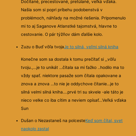
Dočítané, precestované, pretúlané, veľká vďaka.
Našla som si popri príbehu podobenstvá v
problémoch, náhľady na možné riešenia. Pripomenulo
mi to aj Saganove Atlanstké tajomstvá, hlavne to
cestovanie. O pár týžňov dám ďalšie kolo.
Zuzu o Buď vôľa tvoja
Je to silná, veľmi silná kniha
Konečne som sa dostala k tomu prečítať si ,,vôľu
tvoju.,…je to unikát …čítala sa mi ťažko ..hodilo ma to
vždy spať. niektore pasaže som čítala opakovane a
znova a znova …to nie je oddychove čítanie…je to
silná velmi silná kniha….prvé tri su skvele -ale táto je
nieco velke co iba cítim a neviem opísať…Veľká vďaka
Sun
Dušan o Nezastaneš na polceste
Keď som čítal, svet
naokolo zastal