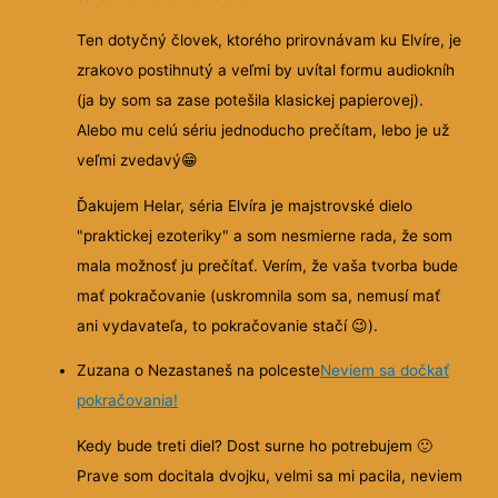
Ten dotyčný človek, ktorého prirovnávam ku Elvíre, je
zrakovo postihnutý a veľmi by uvítal formu audiokníh
(ja by som sa zase potešila klasickej papierovej).
Alebo mu celú sériu jednoducho prečítam, lebo je už
veľmi zvedavý😁
Ďakujem Helar, séria Elvíra je majstrovské dielo
"praktickej ezoteriky" a som nesmierne rada, že som
mala možnosť ju prečítať. Verím, že vaša tvorba bude
mať pokračovanie (uskromnila som sa, nemusí mať
ani vydavateľa, to pokračovanie stačí 😉).
Zuzana o Nezastaneš na polceste
Neviem sa dočkať
pokračovania!
Kedy bude treti diel? Dost surne ho potrebujem
🙂
Prave som docitala dvojku, velmi sa mi pacila, neviem