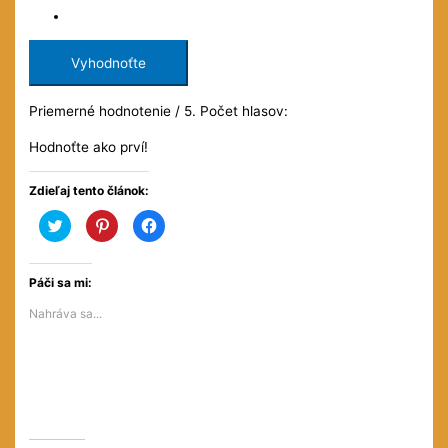
Vyhodnoťte
Priemerné hodnotenie
/ 5. Počet hlasov:
Hodnoťte ako prví!
Zdieľaj tento článok:
Kliknite
Kliknite
Kliknite
pre
pre
pre
zdieľanie
zdieľanie
zdieľanie
na
na
na
službe
službe
Facebooku(Otvorí
Twitter(Otvorí
Pinterest(Otvorí
sa
Páči sa mi:
sa
sa
v
v
v
novom
Nahráva sa...
novom
novom
okne)
okne)
okne)