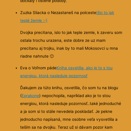
dočkaly i tištěné podoby.
Zuzka Sliacka o Nezastaneš na polceste
Išlo to jak
teplé žemle :-)
Dvojka precitana, islo to jak teple zemle, k zaveru som
ostala trochu urazena, este dobre ze uz mam
precitanu aj trojku, inak by to mali Mokosovci u mna
riadne nahnute
🙂
Eva o Voľnom páde
Kniha osvetlila, ako je to s tou
energiou, ktorá nasleduje pozornosť
Ďakujem za túto knihu, osvetlila, čo som tu na blogu
(
Eprakone
) nepochopila, napríklad ako je to stou
energiou, ktorá nasleduje pozornosť..také jednoduché
a ja som si to stále nevedela poskladať. Je
pekne
jednoducho napísaná, mne osobne veľa vysvetlila a
teším sa na dvojku. Teraz už si dávam pozor kam