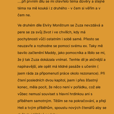
....při prvním dílu se mi otevřelo téma důvěry a stejné
téma na mě kouká i z druhého - v čem si věřím a v
čem ne.
Ve druhém díle Elvíry Monštrum se Zuza nevzdává a
pere se za svůj život i ve chvílích, kdy má
pochybnosti vůči ostatním i sobě samé. Přesto se
neuzavře a rozhodne se pomoci svému ex. Taky mě
bavilo začlenění Maddy, jako pomocníka a líbilo se mi,
že ji tak Zuza dokázala vnímat. Tenhle díl je akčnější a
napínavější, ale opět má klidné pasáže s učením (
jsem ráda za připomenutí práce okolo rezonance). Při
čtení posledních dvou kapitol, jsem i přes šťastný
konec, měla pocit, že něco není v pořádku, což ale
vůbec nemusí souviset s hlavní hrdinkou ani s
příběhem samotným. Těším se na pokračování, a přeji
Heli a tvým příběhům, spoustu nových čtenářů aby se