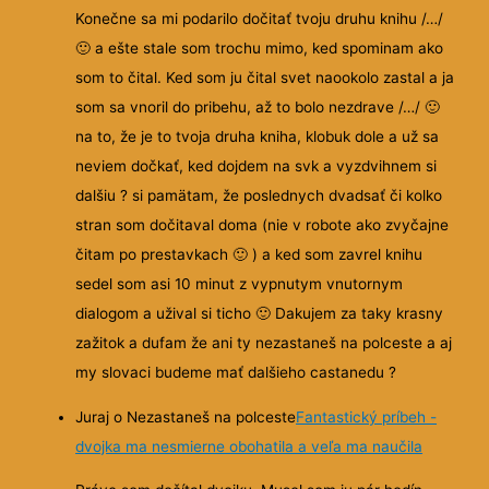
Konečne sa mi podarilo dočitať tvoju druhu knihu /…/
🙂
a ešte stale som trochu mimo, ked spominam ako
som to čital. Ked som ju čital svet naookolo zastal a ja
som sa vnoril do pribehu, až to bolo nezdrave /…/
🙂
na to, že je to
tvoja druha kniha, klobuk dole a už sa
neviem dočkať, ked dojdem na svk a vyzdvihnem si
dalšiu ? si pamätam, že poslednych dvadsať či kolko
stran som dočitaval doma (nie v robote ako zvyčajne
čitam po prestavkach
🙂
) a ked som zavrel knihu
sedel som asi 10 minut z vypnutym vnutornym
dialogom a užival si ticho
🙂
Dakujem za taky krasny
zažitok a dufam že ani ty nezastaneš na polceste a aj
my slovaci budeme mať dalšieho castanedu ?
Juraj o Nezastaneš na polceste
Fantastický príbeh -
dvojka ma nesmierne obohatila a veľa ma naučila