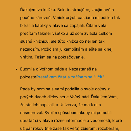
Ďakujem za knižku. Bolo to strhujúce, zaujímavé a
poučné zároveň. V niektorých častiach mi oči len tak
blikali a kábliky v hlave sa zapájali. Čítam veľa,
prečítam takmer všetko a už som zvládla celkom
slušnú knižnicu, ale túto knižku do nej len tak
nezaložím. Požičiam ju kamoškám a ešte sa k nej
vrátim. Teším sa na pokračovanie.
Ľudmila o Voľnom páde a Nezastaneš na
polceste
Prestávam čítať a začínam sa "učiť"
Rada by som sa s Vami podelila o svoje dojmy z
prvých dvoch dielov série Voľný pád. Ďakujem Vám,
že ste ich napísali, a Univerzu, že ma k nim
nasmeroval. Svojím spôsobom akoby mi pomohli
upratať si v hlave rôzne informácie a vedomosti, ktoré
už pár rokov (nie zase tak veľa) zbieram, rozoberám,