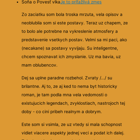
Soňa o Povesť vlka
Je to príťažlivá zmes
Zo zaciatku som bola troska mrzuta, vela opisov a
neoblubila som si este postavy. Teraz uz chapem, ze
to bolo ale potrebne na vykreslenie atmosfery a
predstavenie vsetkych postav. Velmi sa mi paci, ako
(necakane) sa postavy vyvijaju. Su inteligentne,
chcem spoznavat ich zmyslanie. Uz ma bavia, uz
mam oblubencov.
Dej sa uplne paradne rozbehol. Zvraty /.../ su
brilantne. Aj to, ze aj ked to nema byt historicky
roman, je tam podla mna vela vedomosti o
existujucich legendach, zvyklostiach, nastrojoch tej
doby - co cini pribeh realnym a dobrym.
Este som si vsimla, ze uz vtedy si mala schopnost
vidiet viacere aspekty jednej veci a podat ich dalej.