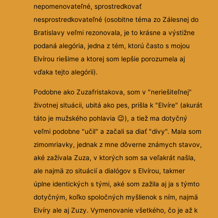
nepomenovateľné, sprostredkovať
nesprostredkovateľné (osobitne téma zo Zálesnej do
Bratislavy veľmi rezonovala, je to krásne a výstižne
podaná alegória, jedna z tém, ktorú často s mojou
Elvírou riešime a ktorej som lepšie porozumela aj
vďaka tejto alegórii).
Podobne ako Zuzafristakova, som v "neriešiteľnej"
životnej situácii, ubitá ako pes, prišla k "Elvíre" (akurát
táto je mužského pohlavia 😉), a tiež ma dotyčný
veľmi podobne "učil" a začali sa diať "divy". Mala som
zimomriavky, jednak z mne dôverne známych stavov,
aké zažívala Zuza, v ktorých som sa veľakrát našla,
ale najmä zo situácií a dialógov s Elvírou, takmer
úplne identických s tými, aké som zažila aj ja s týmto
dotyčným, koľko spoločných myšlienok s ním, najmä
Elvíry ale aj Zuzy. Vymenovanie všetkého, čo je až k