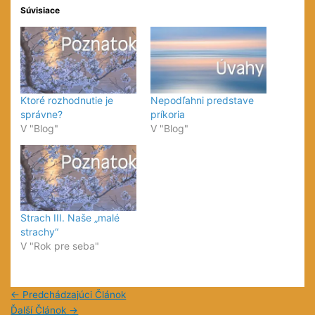
Súvisiace
Ktoré rozhodnutie je
Nepodľahni predstave
správne?
príkoria
V "Blog"
V "Blog"
Strach III. Naše „malé
strachy“
V "Rok pre seba"
←
Predchádzajúci Článok
Ďalší Článok
→