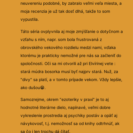
neuvereniu podobné, by zabralo veľmi veľa miesta, a
moja recenzia je už tak dosť dlhá, takže to som
vypustila.
Táto séria ovplyvnila aj moje zmýšľanie o dotyčnom a
vzťahu s ním, napr. som bola frustrovaná z
obrovského vekového rozdielu medzi nami, vďaka
ktorému je prakticky nemožné pre nás sa začleniť do
spoločnosti. Oči sa mi otvorili až pri Elvírinej vete :
stará múdra bosorka musí byť najprv stará. Nuž, za
"divy" sa platí, a v tomto prípade vekom. Vždy lepšie,
ako dušou😁.
Samozrejme, okrem "ezoteriky v praxi" je to aj
hodnotné literárne dielo, napínavé, veľmi dobre
vykreslenie prostredia aj psychiky postáv a opäť aj
návykovosť, t.j. nemožnosť sa od knihy odtrhnúť, ak
sa čo i len trochu dá čítať.