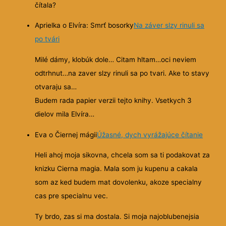
čítala?
Aprielka o Elvíra: Smrť bosorky
Na záver slzy rinuli sa
po tvári
Milé dámy, klobúk dole… Citam hltam…oci neviem
odtrhnut…na zaver slzy rinuli sa po tvari. Ake to stavy
otvaraju sa…
Budem rada papier verzii tejto knihy. Vsetkych 3
dielov mila Elvíra…
Eva o Čiernej mágii
Úžasné, dych vyrážajúce čítanie
Heli ahoj moja sikovna, chcela som sa ti podakovat za
knizku Cierna magia. Mala som ju kupenu a cakala
som az ked budem mat dovolenku, akoze specialny
cas pre specialnu vec.
Ty brdo, zas si ma dostala. Si moja najoblubenejsia