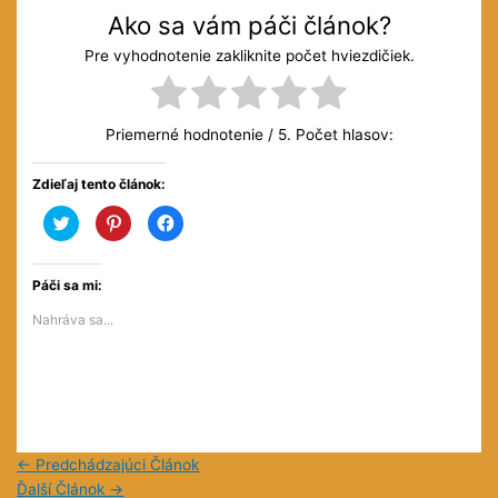
Ako sa vám páči článok?
Pre vyhodnotenie zakliknite počet hviezdičiek.
Priemerné hodnotenie
/ 5. Počet hlasov:
Zdieľaj tento článok:
Kliknite
Kliknite
Kliknite
pre
pre
pre
zdieľanie
zdieľanie
zdieľanie
na
na
na
službe
službe
Facebooku(Otvorí
Twitter(Otvorí
Pinterest(Otvorí
sa
Páči sa mi:
sa
sa
v
v
v
novom
Nahráva sa...
novom
novom
okne)
okne)
okne)
←
Predchádzajúci Článok
Ďalší Článok
→