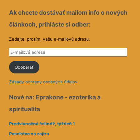
Ak chcete dostávať mailom info o nových
článkoch, prihláste si odber:
Zadajte, prosím, vašu e-mailovú adresu.
E
-
Odoberať
m
a
Zásady ochrany osobných údajov
i
l
Nové na: Eprakone - ezoterika a
o
spiritualita
v
á
Predvianočná čelindž, týždeň 1
a
Posolstvo na zajtra
d