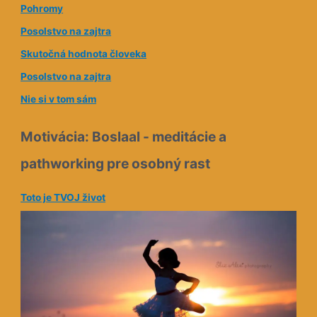
Pohromy
r
e
Posolstvo na zajtra
s
Skutočná hodnota človeka
a
Posolstvo na zajtra
Nie si v tom sám
Motivácia: Boslaal - meditácie a
pathworking pre osobný rast
Toto je TVOJ život