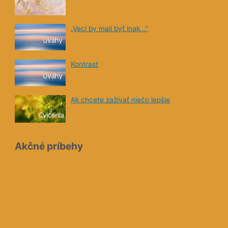
„Veci by mali byť inak…“
Kontrast
Ak chcete zažívať niečo lepšie
Akčné príbehy