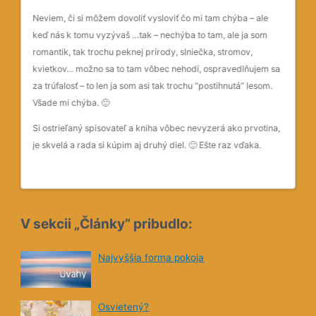
ja 
Urobila si zo mna zavislacku, ja som vcera okrem citania
e
original neurobila nic. Nedalo sa prestat citat.
Som na teba taka hrda.
 sa
Pis vela a rychlo, kto to ma teraz vydrzat??
🙂
m.
na,
V sekcii „Články“ pribudlo:
Najvyššia forma pokoja
Osvietený?