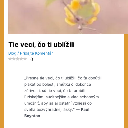
Tie veci, čo ti ublížili
Blog
/
Pridajte Komentár
(
)
„Presne tie veci, čo ti ublížili, čo ťa donútili
plakať od bolesti, smútku či
dokonca
zúrivosti, sú tie veci, čo ťa urobili
ľudskejším, súcitnejším a viac schopným
umožniť, aby sa aj ostatní vzniesli do
svetla bezvýhradnej lásky.“ —
Paul
Boynton