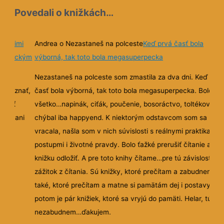
Povedali o knižkách…
ie krimi
Andrea o Nezastaneš na polceste
Keď prvá časť bola
zoterickým
výborná, tak toto bola megasuperpecka
Nezastaneš na polceste som zmastila za dva dni. Keď prv
sím uznať,
časť bola výborná, tak toto bola megasuperpecka. Bolo ta
nebyť
všetko…napinák, ciťák, poučenie, bosoráctvo, toltékovia…
 nej ani
chýbal iba happyend. K niektorým odstavcom som sa
pisov
vracala, našla som v nich súvislosti s reálnymi praktikami 
ním.
postupmi i životné pravdy. Bolo ťažké prerušiť čítanie a
knižku odložiť. A pre toto knihy čítame…pre tú závislosť a
zážitok z čítania. Sú knižky, ktoré prečítam a zabudnem. S
také, ktoré prečítam a matne si pamätám dej i postavy. A
potom je pár knižiek, ktoré sa vryjú do pamäti. Helar, túto
nezabudnem…ďakujem.