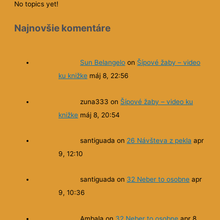
No topics yet!
Najnovšie komentáre
Sun Belangelo
on
Šípové žaby – video
ku knižke
máj 8, 22:56
zuna333
on
Šípové žaby – video ku
knižke
máj 8, 20:54
santiguada
on
26 Návšteva z pekla
apr
9, 12:10
santiguada
on
32 Neber to osobne
apr
9, 10:36
Ambala
on
32 Neber to osobne
apr 8,