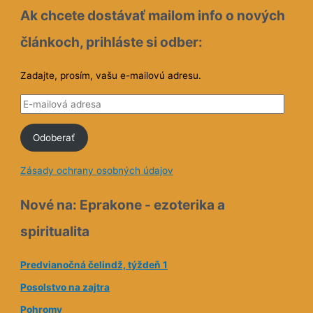
Ak chcete dostávať mailom info o nových
článkoch, prihláste si odber:
Zadajte, prosím, vašu e-mailovú adresu.
E
-
Odoberať
m
a
Zásady ochrany osobných údajov
i
l
Nové na: Eprakone - ezoterika a
o
spiritualita
v
á
Predvianočná čelindž, týždeň 1
a
Posolstvo na zajtra
d
Pohromy
r