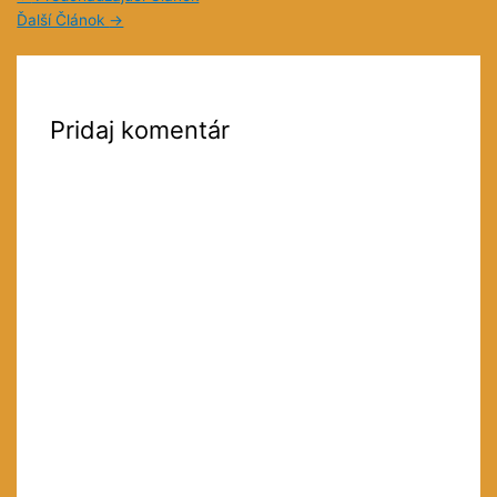
Ďalší Článok
→
Pridaj komentár