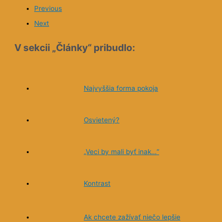
Previous
Next
V sekcii „Články“ pribudlo:
Najvyššia forma pokoja
Osvietený?
„Veci by mali byť inak…“
Kontrast
Ak chcete zažívať niečo lepšie