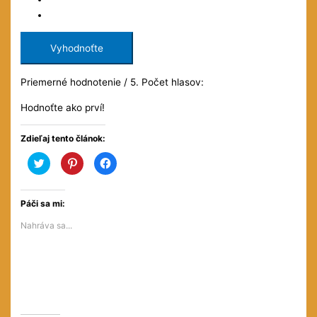
Vyhodnoťte
Priemerné hodnotenie
/ 5. Počet hlasov:
Hodnoťte ako prví!
Zdieľaj tento článok:
Kliknite
Kliknite
Kliknite
pre
pre
pre
zdieľanie
zdieľanie
zdieľanie
na
na
na
službe
službe
Facebooku(Otvorí
Twitter(Otvorí
Pinterest(Otvorí
sa
Páči sa mi:
sa
sa
v
v
v
novom
Nahráva sa...
novom
novom
okne)
okne)
okne)