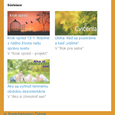
Súvisiace
Krok vpred 13-1: Robíme
Úloha: Keď sa pozeráme
z nášho života našu
a keď „vidíme“
správu svetu
V "Rok pre seba"
V "Krok vpred - projekt"
Ako sa vyhnúť temnému
obdobiu dezorientácie
V "Ako si zhmotniť sen"
←
Predchádzajúci Článok