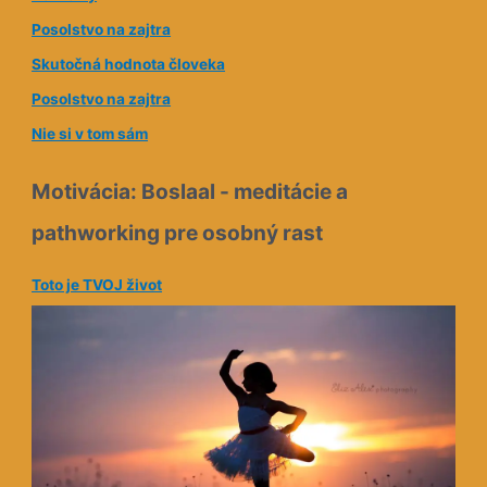
e
Posolstvo na zajtra
s
Skutočná hodnota človeka
a
Posolstvo na zajtra
Nie si v tom sám
Motivácia: Boslaal - meditácie a
pathworking pre osobný rast
Toto je TVOJ život