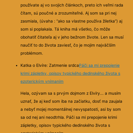
používate aj vo svojich článkoch, preto ich veľmi rada
čítam, sú poučné a zrozumiteľné. Aj som sa pri nej
zasmiala, (úvaha : “ako sa vlastne používa žiletka”) aj
som si poplakala. Tá kniha má všetko, čo môže
obohatiť čitateľa aj v jeho bežnom živote. Len sa musí
naučiť to do života zaviesť, čo je mojim najväčším
problémom.
Katka o Elvíre: Zatmenie srdca
Páči sa mi prepojenie
krimi zápletky, opisov typického dedinského života s
ezoterickým vnímaním
Hela, ozývam sa s prvým dojmom z Elvíry... a musím
uznať, že aj keď som iba na začiatku, dosť ma zaujala
a nebyť mojej momentálnej nevyspatosti, asi by som
sa od nej ani neodtrhla. Páči sa mi prepojenie krimi
zápletky, opisov typického dedinského života s