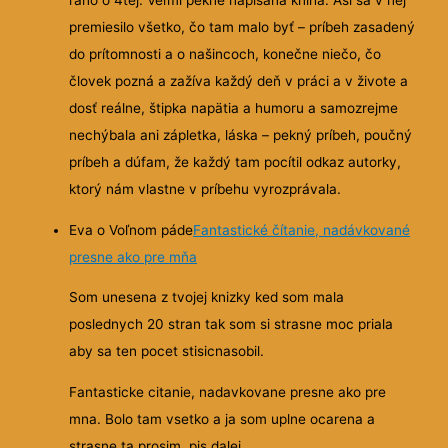
ráno o 4tej. Veľmi pekne napísaná kniha. Asi sa v nej
premiesilo všetko, čo tam malo byť – príbeh zasadený
do prítomnosti a o našincoch, konečne niečo, čo
človek pozná a zažíva každý deň v práci a v živote a
dosť reálne, štipka napätia a humoru a samozrejme
nechýbala ani zápletka, láska – pekný príbeh, poučný
príbeh a dúfam, že každý tam pocítil odkaz autorky,
ktorý nám vlastne v príbehu vyrozprávala.
Eva o Voľnom páde
Fantastické čítanie, nadávkované
presne ako pre mňa
Som unesena z tvojej knizky ked som mala
poslednych 20 stran tak som si strasne moc priala
aby sa ten pocet stisicnasobil.
Fantasticke citanie, nadavkovane presne ako pre
mna. Bolo tam vsetko a ja som uplne ocarena a
strasne ta prosim, pis dalej.