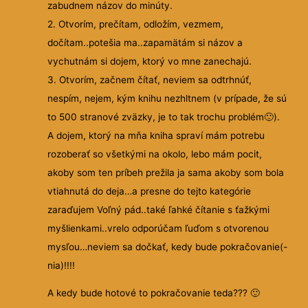
zabudnem názov do minúty.
2. Otvorím, prečítam, odložím, vezmem,
dočítam..potešia ma..zapamätám si názov a
vychutnám si dojem, ktorý vo mne zanechajú.
3. Otvorím, začnem čítať, neviem sa odtrhnúť,
nespím, nejem, kým knihu nezhltnem (v prípade, že sú
to 500 stranové zväzky, je to tak trochu problém
🙂
).
A dojem, ktorý na mňa kniha spraví mám potrebu
rozoberať so všetkými na okolo, lebo mám pocit,
akoby som ten príbeh prežila ja sama akoby som bola
vtiahnutá do deja…a presne do tejto kategórie
zaraďujem Voľný pád..také ľahké čítanie s ťažkými
myšlienkami..vrelo odporúčam ľuďom s otvorenou
mysľou…neviem sa dočkať, kedy bude pokračovanie(-
nia)!!!!
A kedy bude hotové to pokračovanie teda???
🙂