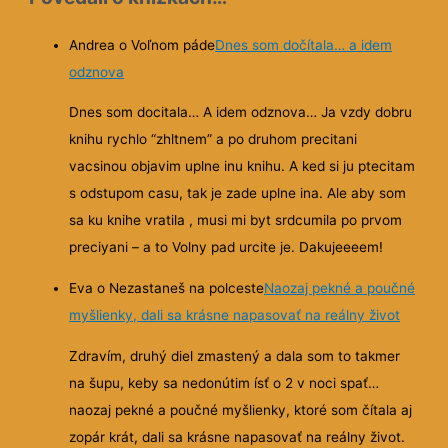
Andrea o Voľnom páde
Dnes som dočítala… a idem
odznova
Dnes som docitala… A idem odznova… Ja vzdy dobru
knihu rychlo “zhltnem” a po druhom precitani
vacsinou objavim uplne inu knihu. A ked si ju ptecitam
s odstupom casu, tak je zade uplne ina. Ale aby som
sa ku knihe vratila , musi mi byt srdcumila po prvom
preciyani – a to Volny pad urcite je. Dakujeeeem!
Eva o Nezastaneš na polceste
Naozaj pekné a poučné
myšlienky, dali sa krásne napasovať na reálny život
Zdravím, druhý diel zmastený a dala som to takmer
na šupu, keby sa nedonútim ísť o 2 v noci spať…
naozaj pekné a poučné myšlienky, ktoré som čítala aj
zopár krát, dali sa krásne
napasovať na reálny život.