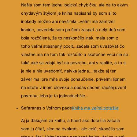
Našla som tam jednu logickú chybičku, ale na to akým
chytlavým štýlom je kniha napísaná by som si to
inokedy možno ani nevšimla…veľmi ma zamrzel
koniec, nevedela som po ňom zaspať a celý deň som
bola rozčúlená, že to neskončilo inak, mala som z
toho veľmi stiesnený pocit…začala som uvažovať čo
vlastne ma na tom tak rozčúlilo a skutočne veci nie sú
také aké sa zdajú byť na povrchu, ani v realite, a to si
ja nie a nie uvedomiť, naivka jedna….takže aj ten
záver mal pre mňa svoje ponaučenie, priveľmi lipnem
na istote v inom človeku a občas chcem radšej uveriť
povrchu, lebo je to jednoduchšie…
Sefaranas o Voľnom páde
Kniha ma veľmi potešila
Aj ja ďakujem za knihu, a hneď ako dorazila začala
som ju čítať, síce na dvakrát – ale celú, skončila som