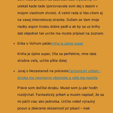
utekali kade tade (porovnavala som dej s dejom v
mojom vlastnom zivote). A velmi rada si Vas citam aj
na vasej internetovej stranke. Dufam ze Vam moje
riadky aspon trosku dobre padli a ak by sa uz knihy
dali objednat tak urcite ma mozte pripisat na zoznam.
Erika o Voľnom páde
Kniha je úplne super
Kniha je úplne super, číta sa perfektne, mne dala
strašne veľa, určite píšte ďalej
Juraj o Nezastaneš na polceste
Fantastický príbeh -
dvojka ma nesmierne obohatila a veľa ma naučila
Práve som dočítal dvojku. Musel som ju pár hodín
rozdýchať. Fantastický príbeh a musím napísať, že sa
mi páčil viac ako jednotka. Určite vidieť výrazný
posun a zbieranie skúseností pri písaní – inak