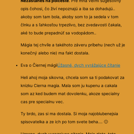
Nezastaneš na polceste
. Pre mňa veľmi sugestívny
opis čohosi, čo živí nepoznajú a iba sa dohadujú..
akoby som tam bola, akoby som to ja sedela v tom
člnku a s ľahkosťou trpezlivo, bez zvedavosti čakala,
aké to bude prepadnúť sa vodopádom..
Mágia tej chvíle a takéhoto záveru príbehu (nech už je
konečný alebo nie) ma fakt dostala.
Eva o Čiernej mágii
Úžasné, dych vyrážajúce čítanie
Heli ahoj moja sikovna, chcela som sa ti podakovat za
knizku Cierna magia. Mala som ju kupenu a cakala
som az ked budem mat dovolenku, akoze specialny
cas pre specialnu vec.
Ty brdo, zas si ma dostala. Si moja najoblubenejsia
spisovatelka a ze ich po tom svete beha….
🙂
Uzasne, dych vyrazajuce citanie. Moja zlata, toto