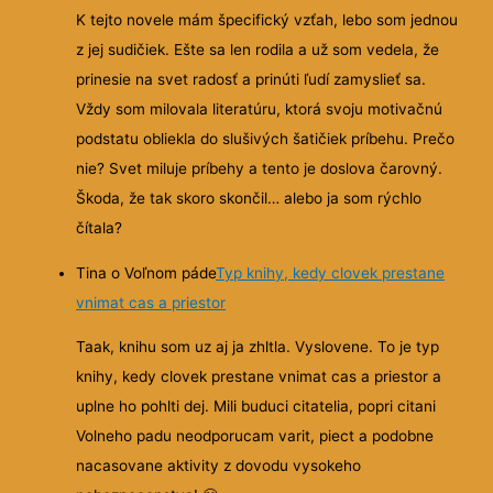
K tejto novele mám špecifický vzťah, lebo som jednou
z jej sudičiek. Ešte sa len rodila a už som vedela, že
prinesie na svet radosť a prinúti ľudí zamyslieť sa.
Vždy som milovala literatúru, ktorá svoju motivačnú
podstatu obliekla do slušivých šatičiek príbehu. Prečo
nie? Svet miluje príbehy a tento je doslova čarovný.
Škoda, že tak skoro skončil… alebo ja som rýchlo
čítala?
Tina o Voľnom páde
Typ knihy, kedy clovek prestane
vnimat cas a priestor
Taak, knihu som uz aj ja zhltla. Vyslovene. To je typ
knihy, kedy clovek prestane vnimat cas a priestor a
uplne ho pohlti dej. Mili buduci citatelia, popri citani
Volneho padu neodporucam varit, piect a podobne
nacasovane aktivity z dovodu vysokeho