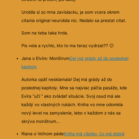
Urobila si zo mna zavislacku, ja som vcera okrem
citania original neurobila nic. Nedalo sa prestat citat.
Som na teba taka hrda.
Pis vela a rychlo, kto to ma teraz vydrzat??
🙂
Jana o Elvíre: Monštrum
Dej má grády až do poslednej
kapitoly
Autorka opäť nesklamala! Dej má grády až do
poslednej kapitoly. Mne sa najviac páčia pasáže, kde
Evíra “učí ” ako zvládať situácie. Svoj osud má ale
každý vo vlastných rukách. Kniha vo mne odomkla
nový level na zamyslenie, lebo v každom z nás sa
skrýva monštrum…
Riana o Voľnom páde
Kniha má všetko, čo má dobrá