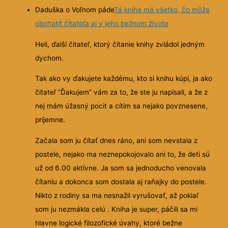
Daduška o Voľnom páde
Tá kniha má všetko, čo môže
obohatiť čitateľa aj v jeho bežnom živote
Heli, ďalší čitateľ, ktorý čítanie knihy zvládol jedným
dychom.
Tak ako vy ďakujete každému, kto si knihu kúpi, ja ako
čitateľ ”Ďakujem” vám za to, že ste ju napísali, a že z
nej mám úžasný pocit a cítim sa nejako povznesene,
príjemne.
Začala som ju čítať dnes ráno, ani som nevstala z
postele, nejako ma neznepokojovalo ani to, že deti sú
už od 6.00 aktívne. Ja som sa jednoducho venovala
čítaniu a dokonca som dostala aj raňajky do postele.
Nikto z rodiny sa ma nesnažil vyrušovať, až pokiaľ
som ju nezmákla celú . Kniha je super, páčili sa mi
hlavne logické filozofické úvahy, ktoré bežne