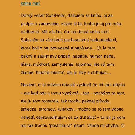
kniha mať
Dobrý večer Sun/Helar, ďakujem za knihu, aj za
podpis a venovanie, vážim si to. Kniha je aj pre mňa
nádherná. Má všetko, čo má dobrá kniha mať.
Súhlasím so všetkými pochvalnými hodnoteniami,
ktoré boli o nej povedané a napísané…
🙂
Je tam
pekný a zaujímavý príbeh, napätie, humor, neha,
láska, múdrosť, zamyslenie, tajomno, nie sú tam
žiadne “hluché miesta”, dej je živý a strhujúci…
Neviem, či si môžem dovoliť vysloviť čo mi tam chýba
– ale keď nás k tomu vyzývaš …tak – nechýba to tam,
ale ja som romantik, tak trochu peknej prírody,
slniečka, stromov, kvietkov… možno sa to tam vôbec
nehodí, ospravedlňujem sa za trúfalosť – to len ja som
asi tak trochu “postihnutá” lesom. Všade mi chýba.
🙂