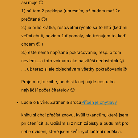
asi moje
🙂
:
1.) sú tam 2 preklepy (upresním, až budem mať 2x
prečítané
🙂
)
2.) je príliš krátka, resp.veľmi rýchlo sa to hltá (keď mi
veľmi chutí, neviem žuť pomaly, ale trénujem to, keď
chcem
🙂
)
3.) ešte nemá napísané pokračovanie, resp. o tom
neviem….a toto vnímam ako najväčší nedostatok
🙂
…. už teraz si ale objednávam všetky pokračovania
🙂
Prajem tejto knihe, nech si k nej nájde cestu čo
najväčší počet čitateľov
🙂
Lucie o Elvíre: Zatmenie srdca
Příběh je chytlavý
knihu si chci přečíst znovu, kvůli trkancům, které jsem
při čtení cítila. Udělám si z nich zápisky a budu mít pro
sebe cvičení, které jsem kvůli rychločtení nedělala.