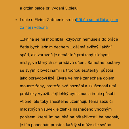
a drzim palce pri vydani 3.dielu.
Lucie o Elvíre: Zatmenie srdca
Příběh se mi líbí a jsem
za něj i vděčná
….kniha se mi moc líbila, kdybych nemusela do práce
četla bych jedním dechem….děj má svižný i akční
spád, ale zároveň je nenásilně protkaný klidnými
místy, ve kterých se předává učení. Samotné postavy
se svými člověčinami i s trochou esoteriky, působí
jako opravdoví lidé. Elvíra ve mně zanechala dojem
moudré ženy, protože své poznání a zkušenosti umí
prakticky využít. Její lehký cynismus a ironie působí
vtipně, ale taky snesitelně uzemňují. Téma sexu či
milostných vsuvek je zlehka naznačeno vhodným
popisem, který jim neubírá na přitažlivosti, ba naopak,
je tím ponechán prostor, každý si může dle svého