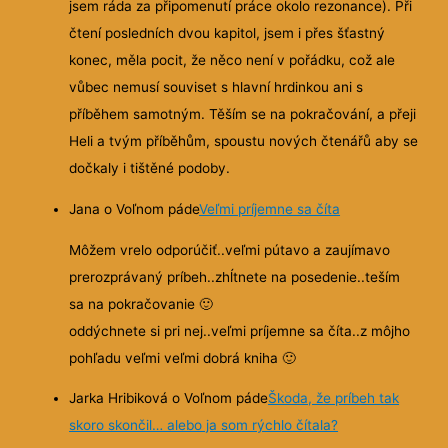
jsem ráda za připomenutí práce okolo rezonance). Při
čtení posledních dvou kapitol, jsem i přes šťastný
konec, měla pocit, že něco není v pořádku, což ale
vůbec nemusí souviset s hlavní hrdinkou ani s
příběhem samotným. Těším se na pokračování, a přeji
Heli a tvým příběhům, spoustu nových čtenářů aby se
dočkaly i tištěné podoby.
Jana o Voľnom páde
Veľmi príjemne sa číta
Môžem vrelo odporúčiť..veľmi pútavo a zaujímavo
prerozprávaný príbeh..zhĺtnete na posedenie..teším
sa na pokračovanie
🙂
oddýchnete si pri nej..veľmi príjemne sa číta..z môjho
pohľadu veľmi veľmi dobrá kniha
🙂
Jarka Hribiková o Voľnom páde
Škoda, že príbeh tak
skoro skončil… alebo ja som rýchlo čítala?