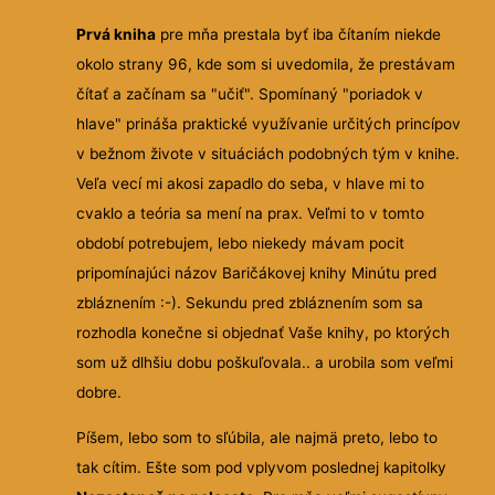
Prvá kniha
pre mňa prestala byť iba čítaním niekde
okolo strany 96, kde som si uvedomila, že prestávam
čítať a začínam sa "učiť". Spomínaný "poriadok v
hlave" prináša praktické využívanie určitých princípov
v bežnom živote v situáciách podobných tým v knihe.
Veľa vecí mi akosi zapadlo do seba, v hlave mi to
cvaklo a teória sa mení na prax. Veľmi to v tomto
období potrebujem, lebo niekedy mávam pocit
pripomínajúci názov Baričákovej knihy Minútu pred
zbláznením :-). Sekundu pred zbláznením som sa
rozhodla konečne si objednať Vaše knihy, po ktorých
som už dlhšiu dobu poškuľovala.. a urobila som veľmi
dobre.
Píšem, lebo som to sľúbila, ale najmä preto, lebo to
tak cítim. Ešte som pod vplyvom poslednej kapitolky