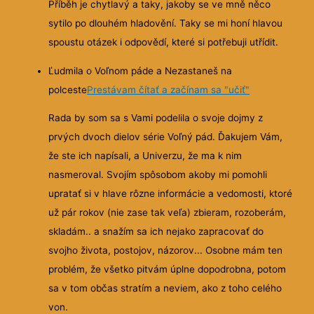
Příběh je chytlavý a taky, jakoby se ve mně něco
sytilo po dlouhém hladovění. Taky se mi honí hlavou
spoustu otázek i odpovědí, které si potřebuji utřídit.
Ľudmila o Voľnom páde a Nezastaneš na
polceste
Prestávam čítať a začínam sa "učiť"
Rada by som sa s Vami podelila o svoje dojmy z
prvých dvoch dielov série Voľný pád. Ďakujem Vám,
že ste ich napísali, a Univerzu, že ma k nim
nasmeroval. Svojím spôsobom akoby mi pomohli
upratať si v hlave rôzne informácie a vedomosti, ktoré
už pár rokov (nie zase tak veľa) zbieram, rozoberám,
skladám.. a snažím sa ich nejako zapracovať do
svojho života, postojov, názorov... Osobne mám ten
problém, že všetko pitvám úplne dopodrobna, potom
sa v tom občas stratím a neviem, ako z toho celého
von.