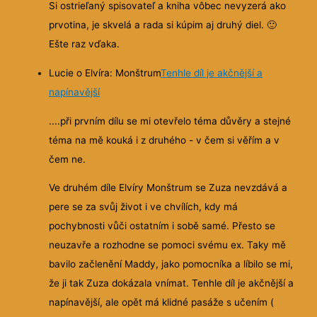
Si ostrieľaný spisovateľ a kniha vôbec nevyzerá ako
prvotina, je skvelá a rada si kúpim aj druhý diel.
🙂
Ešte raz vďaka.
Lucie o Elvíra: Monštrum
Tenhle díl je akčnější a
napínavější
....při prvním dílu se mi otevřelo téma důvěry a stejné
téma na mě kouká i z druhého - v čem si věřím a v
čem ne.
Ve druhém díle Elvíry Monštrum se Zuza nevzdává a
pere se za svůj život i ve chvílích, kdy má
pochybnosti vůči ostatním i sobě samé. Přesto se
neuzavře a rozhodne se pomoci svému ex. Taky mě
bavilo začlenění Maddy, jako pomocníka a líbilo se mi,
že ji tak Zuza dokázala vnímat. Tenhle díl je akčnější a
napínavější, ale opět má klidné pasáže s učením (