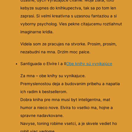
kebyze supnes do knihkupectva, tak sa po tom len
zaprasi. Si velmi kreativna s uzasnou fantaziou a si
vyborny psycholog. Vies pekne citajucemu roztiahnut
imaginarne kridla.
Videla som ze pracujes na stvorke. Prosim, prosim,
nezabudni na mna. Drzim moc palce.
Santiguada o Elvíre I a II
Obe knihy sú vynikajúce
Za mna – obe knihy su vynikajuce.
Premyslenostou deja a budovanim pribehu a napatia
ich radim k bestsellerom.
Dobra kniha pre mna musi byt inteligentna, mat
humor a nieco nove. Elvira to vsetko ma, hojne a
spravne nadavkovane.
Navyse, toning robime vsetci, a je skvele vediet ho
robit viac vedome.