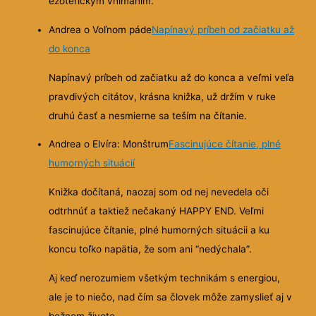
ezoterickým vnímaním.
Andrea o Voľnom páde
Napínavý príbeh od začiatku až
do konca
Napínavý príbeh od začiatku až do konca a veľmi veľa
pravdivých citátov, krásna knižka, už držím v ruke
druhú časť a nesmierne sa teším na čítanie.
Andrea o Elvíra: Monštrum
Fascinujúce čítanie, plné
humorných situácií
Knižka dočítaná, naozaj som od nej nevedela oči
odtrhnúť a taktiež nečakaný HAPPY END. Veľmi
fascinujúce čítanie, plné humorných situácii a ku
koncu toľko napätia, že som ani “nedýchala”.
Aj keď nerozumiem všetkým technikám s energiou,
ale je to niečo, nad čím sa človek môže zamyslieť aj v
bežnom živote .