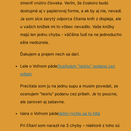
zmeniť vnútro človeka. Verím, že čoskoro budú
dostupné aj v papierovej forme, a ak by aj nie, nevadí.
Ja som síce zarytý odporca čítania kníh z displeja, ale
u vašich knižiek mi to vôbec nevadilo. Vaše knižky
majú len jednu chybu - väčšina ľudí na ne jednoducho
ešte nedozrela.
Ďakujem a prajem nech sa darí.
Lele o Voľnom páde
Oceňujem "teóriu" podanú cez
príbeh
Precitala som ju na jednu supu a musim povedat, ze
ocenujem “teoriu” podanu cez pribeh. Je to poucne,
ale zaroven aj zabavne.
Iskra o Voľnom páde
Veľmi rýchlo sa to hltá
Pri čítaní som narazil na 3 chyby – niektoré z toho sú