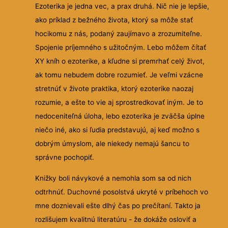
Ezoterika je jedna vec, a prax druhá. Nič nie je lepšie,
ako príklad z bežného života, ktorý sa môže stať
hocikomu z nás, podaný zaujímavo a zrozumiteľne.
Spojenie príjemného s užitočným. Lebo môžem čítať
XY kníh o ezoterike, a kľudne si premrhať celý život,
ak tomu nebudem dobre rozumieť. Je veľmi vzácne
stretnúť v živote praktika, ktorý ezoterike naozaj
rozumie, a ešte to vie aj sprostredkovať iným. Je to
nedoceniteľná úloha, lebo ezoterika je zväčša úplne
niečo iné, ako si ľudia predstavujú, aj keď možno s
dobrým úmyslom, ale niekedy nemajú šancu to
správne pochopiť.
Knižky boli návykové a nemohla som sa od nich
odtrhnúť. Duchovné posolstvá ukryté v príbehoch vo
mne doznievali ešte dlhý čas po prečítaní. Takto ja
rozlišujem kvalitnú literatúru - že dokáže osloviť a