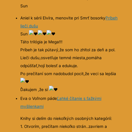
Sun
Aniel k sérii Elvíra, menovite pri Smrť bosorky
Príbeh
lieči dušu
Sun
Táto trilógia je Mega!!!
Príbeh je tak pútavý,že som ho zhltol za deň a pol.
Lieči dušu,osvetľuje temné miesta,pomáha
odpúšťať,hojí bolesť a edukuje.
Po prečítaní som nadobudol pocit,že veci sa lepšia
Ďakujem ,že si
Eva o Voľnom páde
Ľahké čítanie s ťažkými
myšlienkami
Knihy si delím do niekoľkých osobných kategórií:
1. Otvorím, prečítam niekoľko strán..zavriem a