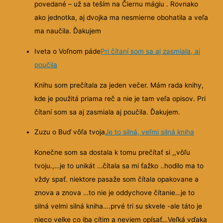
povedané – už sa teším na Čiernu mágiu . Rovnako
ako jednotka, aj dvojka ma nesmierne obohatila a veľa
ma naučila. Ďakujem
Iveta o Voľnom páde
Pri čítaní som sa aj zasmiala, aj
poučila
Knihu som prečítala za jeden večer. Mám rada knihy,
kde je použitá priama reč a nie je tam veľa opisov. Pri
čítaní som sa aj zasmiala aj poučila. Ďakujem.
Zuzu o Buď vôľa tvoja
Je to silná, veľmi silná kniha
Konečne som sa dostala k tomu prečítať si ,,vôľu
tvoju.,…je to unikát …čítala sa mi ťažko ..hodilo ma to
vždy spať. niektore pasaže som čítala opakovane a
znova a znova …to nie je oddychove čítanie…je to
silná velmi silná kniha….prvé tri su skvele -ale táto je
nieco velke co iba cítim a neviem opísať…Veľká vďaka