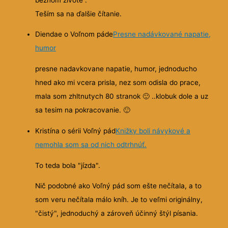
Teším sa na ďalšie čítanie.
Diendae o Voľnom páde
Presne nadávkované napatie,
humor
presne nadavkovane napatie, humor, jednoducho
hned ako mi vcera prisla, nez som odisla do prace,
mala som zhltnutych 80 stranok
🙂
..klobuk dole a uz
sa tesim na pokracovanie.
🙂
Kristína o sérii Voľný pád
Knižky boli návykové a
nemohla som sa od nich odtrhnúť.
To teda bola "jízda".
Nič podobné ako Voľný pád som ešte nečítala, a to
som veru nečítala málo kníh. Je to veľmi originálny,
"čistý", jednoduchý a zároveň účinný štýl písania.