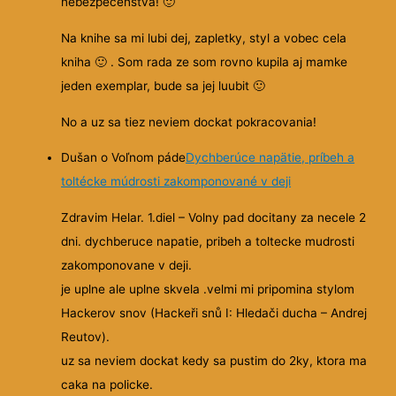
nebezpecenstva!
🙂
Na knihe sa mi lubi dej, zapletky, styl a vobec cela
kniha
🙂
. Som rada ze som rovno kupila aj mamke
jeden exemplar, bude sa jej luubit
🙂
No a uz sa tiez neviem dockat pokracovania!
Dušan o Voľnom páde
Dychberúce napätie, príbeh a
toltécke múdrosti zakomponované v deji
Zdravim Helar. 1.diel – Volny pad docitany za necele 2
dni. dychberuce napatie, pribeh a toltecke mudrosti
zakomponovane v deji.
je uplne ale uplne skvela .velmi mi pripomina stylom
Hackerov snov (Hackeři snů I: Hledači ducha – Andrej
Reutov).
uz sa neviem dockat kedy sa pustim do 2ky, ktora ma
caka na policke.