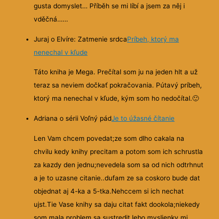
gusta domyslet… Příběh se mi líbí a jsem za něj i
vděčná……
Juraj o Elvíre: Zatmenie srdca
Príbeh, ktorý ma
nenechal v kľude
Táto kniha je Mega. Prečítal som ju na jeden hlt a už
teraz sa neviem dočkať pokračovania. Pútavý príbeh,
ktorý ma nenechal v kľude, kým som ho nedočítal.
🙂
Adriana o sérii Voľný pád
Je to úžasné čítanie
Len Vam chcem povedat;ze som dlho cakala na
chvilu kedy knihy precitam a potom som ich schrustla
za kazdy den jednu;nevedela som sa od nich odtrhnut
a je to
uzasne citanie..dufam ze sa coskoro bude dat
objednat aj 4-ka a 5-tka.Nehccem si ich nechat
ujst.Tie Vase knihy sa daju citat fakt dookola;niekedy
som mala problem sa sustredit lebo myslienky mi