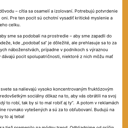
dôvodu – cítia sa osamelí a izolovaní. Potrebujú potvrdenie
 oni. Pre ten pocit sú ochotní vysadiť kritické myslenie a
eho celku.
aby sme sa podobali na prostredie – aby sme zapadli do
deže, kde „podobať sa“ je dôležité, ale prehlasuje sa to za
ôznych náboženstvách, prípadne v podnikoch s výraznou
 dávajú pocit spolupatričnosti, niektoré z nich môžu mať
m svete sa nalievajú vysoko koncentrovaným fruktózovým
redovšetkým sociálny dôkaz na to, aby vás obrátili na svoj
ždý
to robí, tak by si to mal robiť aj ty“. A potom v reklamách
upine rovnako vytešených a sú za to obľubovaní. Budujú na
y to aj teba!
a tiež premenilo na módny trend. Odhliadnime od príčin,