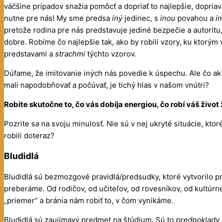
väčšine prípadov snažia pomôcť a dopriať to najlepšie, dopriava
nutne pre nás! My sme predsa
iný
jedinec, s
inou
povahou a
i
pretože rodina pre nás predstavuje jediné bezpečie a autoritu,
dobre. Robíme čo najlepšie tak, ako by robili vzory, ku ktor
predstavami a
strachmi
týchto vzorov.
Dúfame, že imitovanie iných nás povedie k úspechu. Ale čo 
mali napodobňovať a počúvať, je tichý hlas v našom vnútri?
Robíte skutočne to, čo vás dobíja energiou, čo robí váš živo
Pozrite sa na svoju minulosť. Nie sú v nej ukryté situácie, ktor
robili doteraz?
Bludidlá
Bludidlá sú bezmozgové pravidlá/predsudky, ktoré vytvorilo p
preberáme. Od rodičov, od učiteľov, od rovesníkov, od kultúrne
„priemer“ a bránia nám robiť to, v čom vynikáme.
Bludidlá sú zaujímavý predmet na štúdium. Sú to
predpoklady