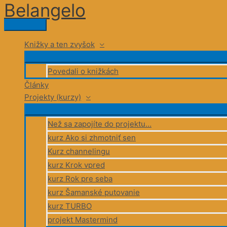
Belangelo
Preskočiť
na
Hlavné
obsah
Menu
Knižky a ten zvyšok
Povedali o knižkách
Články
Projekty (kurzy)
Než sa zapojíte do projektu…
kurz Ako si zhmotniť sen
Kurz channelingu
kurz Krok vpred
kurz Rok pre seba
kurz Šamanské putovanie
kurz TURBO
projekt Mastermind