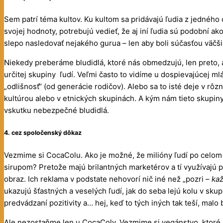
Sem patrí téma kultov. Ku kultom sa pridávajú ľudia z jedného 
svojej hodnoty, potrebujú vedieť, že aj iní ľudia sú podobní ako
slepo nasledovať nejakého gurua – len aby boli súčasťou väčši
Niekedy preberáme bludidlá, ktoré nás obmedzujú, len preto, 
určitej skupiny ľudí. Veľmi často to vidíme u dospievajúcej mlá
„odlišnosť“ (od generácie rodičov). Alebo sa to isté deje v r
kultúrou alebo v etnických skupinách. A kým nám tieto skupiny
vskutku nebezpečné bludidlá.
4. cez spoločenský dôkaz
Vezmime si CocaColu. Ako je možné, že milióny ľudí po celo
sirupom? Pretože majú brilantných marketérov a tí využívajú p
obraz. Ich reklama v podstate nehovorí nič iné než „pozri –
ka
ukazujú šťastných a veselých ľudí, jak do seba lejú kolu v sk
predvádzaní pozitivity a… hej, keď to tých iných tak teší, malo b
Ale nezostaňme len u CocaColy. Vezmime si vegánstvo, ktoré s