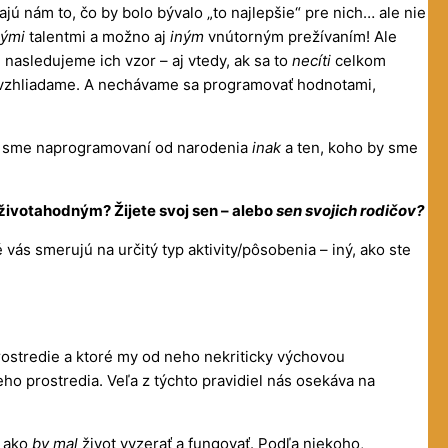
jú nám to, čo by bolo bývalo „to najlepšie“ pre nich… ale nie
nými
talentmi a možno aj
iným
vnútorným prežívaním! Ale
 nasledujeme ich vzor – aj vtedy, ak sa to
necíti
celkom
ým vzhliadame. A nechávame sa programovať hodnotami,
ak sme naprogramovaní od narodenia
inak
a ten, koho by sme
t životahodným? Žijete svoj sen – alebo
sen svojich rodičov?
é vás smerujú na určitý typ aktivity/pôsobenia – iný, ako ste
rostredie a ktoré my od neho nekriticky výchovou
ho prostredia. Veľa z týchto pravidiel nás osekáva na
, ako
by mal
život vyzerať a fungovať. Podľa niekoho,