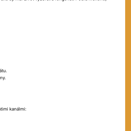
átu.
ny.
atimi kanálmi: