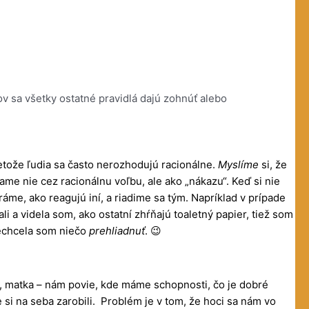
v sa všetky ostatné pravidlá dajú zohnúť alebo
etože ľudia sa často nerozhodujú racionálne.
Myslíme
si, že
me nie cez racionálnu voľbu, ale ako „nákazu“. Keď si nie
ráme, ako reagujú iní, a riadime sa tým. Napríklad v prípade
 a videla som, ako ostatní zhŕňajú toaletný papier, tiež som
nechcela som niečo
prehliadnuť
. 😉
c, matka – nám povie, kde máme schopnosti, čo je dobré
 si na seba zarobili. Problém je v tom, že hoci sa nám vo