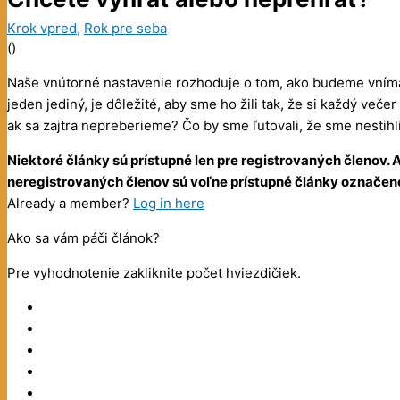
Krok vpred
,
Rok pre seba
(
)
Naše vnútorné nastavenie rozhoduje o tom, ako budeme vníma
jeden jediný, je dôležité, aby sme ho žili tak, že si každý ve
ak sa zajtra nepreberieme? Čo by sme ľutovali, že sme nestihl
Niektoré články sú prístupné len pre registrovaných členov
neregistrovaných členov sú voľne prístupné články označené 
Already a member?
Log in here
Ako sa vám páči článok?
Pre vyhodnotenie zakliknite počet hviezdičiek.