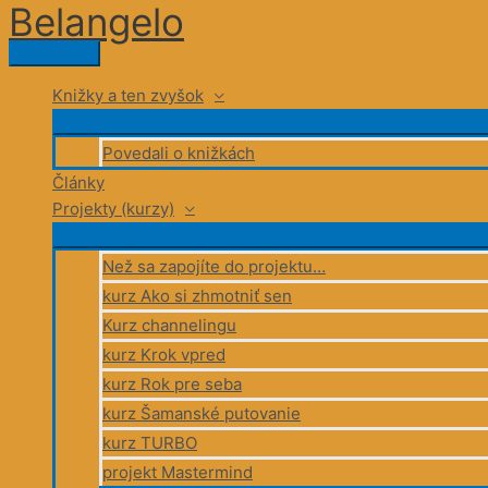
Belangelo
Preskočiť
na
Hlavné
obsah
Menu
Knižky a ten zvyšok
Povedali o knižkách
Články
Projekty (kurzy)
Než sa zapojíte do projektu…
kurz Ako si zhmotniť sen
Kurz channelingu
kurz Krok vpred
kurz Rok pre seba
kurz Šamanské putovanie
kurz TURBO
projekt Mastermind