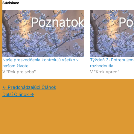
Súvisiace
Naše presvedčenia kontrolujú všetko v
Týždeň 3: Potrebujeme
našom živote
rozhodnutia
V "Rok pre seba"
V "Krok vpred"
←
Predchádzajúci Článok
Ďalší Článok
→