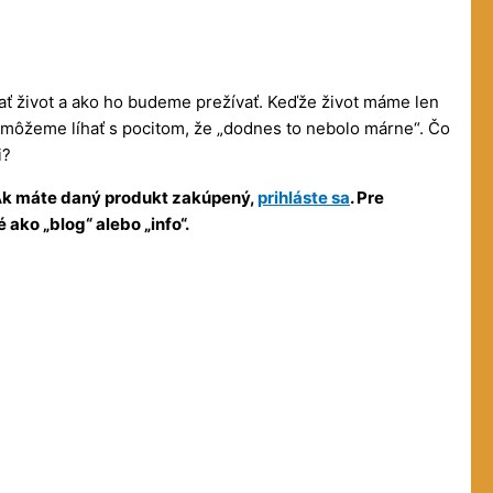
ť život a ako ho budeme prežívať. Keďže život máme len
čer môžeme líhať s pocitom, že „dodnes to nebolo márne“. Čo
i?
. Ak máte daný produkt zakúpený,
prihláste sa
. Pre
ako „blog“ alebo „info“.