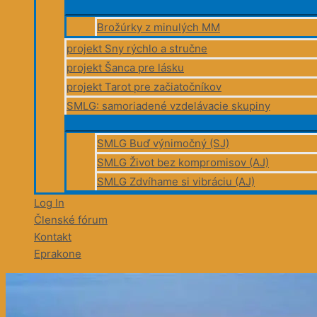
Brožúrky z minulých MM
projekt Sny rýchlo a stručne
projekt Šanca pre lásku
projekt Tarot pre začiatočníkov
SMLG: samoriadené vzdelávacie skupiny
SMLG Buď výnimočný (SJ)
SMLG Život bez kompromisov (AJ)
SMLG Zdvíhame si vibráciu (AJ)
Log In
Členské fórum
Kontakt
Eprakone