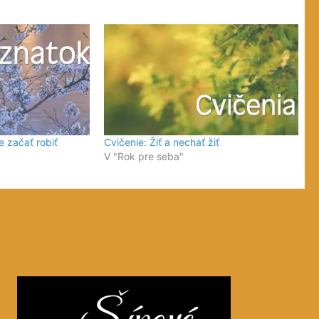
 začať robiť
Cvičenie: Žiť a nechať žiť
V "Rok pre seba"