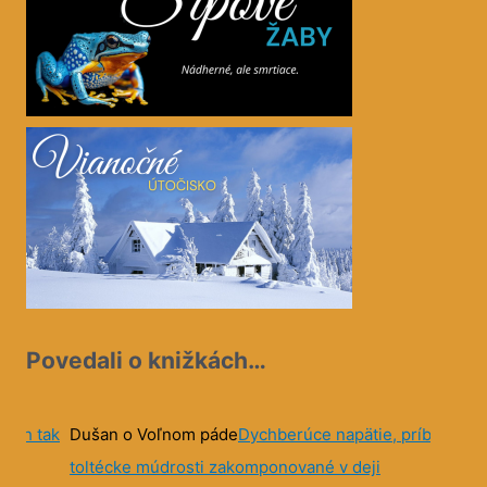
Povedali o knižkách…
íbeh tak
Dušan o Voľnom páde
Dychberúce napätie, príbeh a
D
toltécke múdrosti zakomponované v deji
j