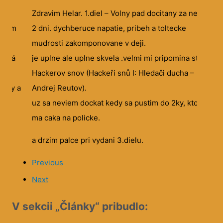
som
Zdravim Helar. 1.diel – Volny pad docitany za necele
P
ž som
2 dni. dychberuce napatie, pribeh a toltecke
u
ľudí
mudrosti zakomponovane v deji.
P
ktorá
je uplne ale uplne skvela .velmi mi pripomina stylom
p
vých
Hackerov snov (Hackeři snů I: Hledači ducha –
behy a
Andrej Reutov).
ro
uz sa neviem dockat kedy sa pustim do 2ky, ktora
ma caka na policke.
a drzim palce pri vydani 3.dielu.
Previous
Next
V sekcii „Články“ pribudlo: