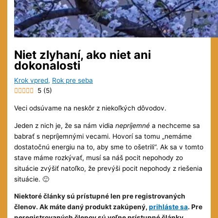
Niet zlyhaní, ako niet ani
dokonalosti
Krok vpred
,
Rok pre seba
5
(
5
)
Veci odsúvame na neskôr z niekoľkých dôvodov.
Jeden z nich je, že sa nám vidia
nepríjemné
a nechceme sa
babrať s nepríjemnými vecami. Hovorí sa tomu „nemáme
dostatočnú energiu na to, aby sme to ošetrili“. Ak sa v tomto
stave máme rozkývať, musí sa náš pocit nepohody zo
situácie zvýšiť natoľko, že prevýši pocit nepohody z riešenia
situácie. 🙂
Niektoré články sú prístupné len pre registrovaných
členov. Ak máte daný produkt zakúpený,
prihláste sa
. Pre
neregistrovaných členov sú voľne prístupné články