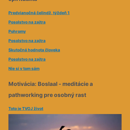
Pohromy
r
e
Posolstvo na zajtra
s
Skutočná hodnota človeka
a
Posolstvo na zajtra
Nie si v tom sám
Motivácia: Boslaal - meditácie a
pathworking pre osobný rast
Toto je TVOJ život