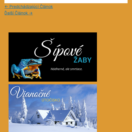
←
Predchádzajúci Článok
Ďalší Článok
→