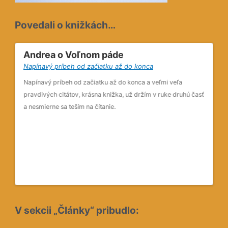
Povedali o knižkách…
Andrea o Voľnom páde
Se
Napínavý príbeh od začiatku až do konca
Kni
talo
Napínavý príbeh od začiatku až do konca a veľmi veľa
Aj 
c
pravdivých citátov, krásna knižka, už držím v ruke druhú časť
číta
a nesmierne sa teším na čítanie.
Veľ
tam
kon
v ž
m
nec
V sekcii „Články“ pribudlo:
a d
iac
vla
Najvyššia forma pokoja
Vsak
edy
Osvietený?