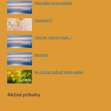
„Veci by mali byť inak…“
Kontrast
Ak chcete zažívať niečo lepšie
Akčné príbehy