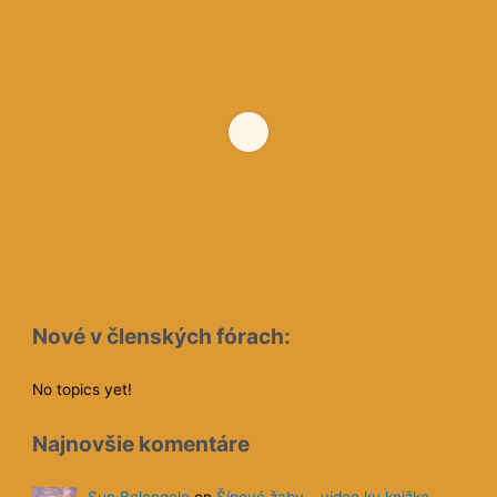
Nové v členských fórach:
No topics yet!
Najnovšie komentáre
Sun Belangelo
on
Šípové žaby – video ku knižke
máj 8, 22:56
zuna333
on
Šípové žaby – video ku knižke
máj 8, 20:54