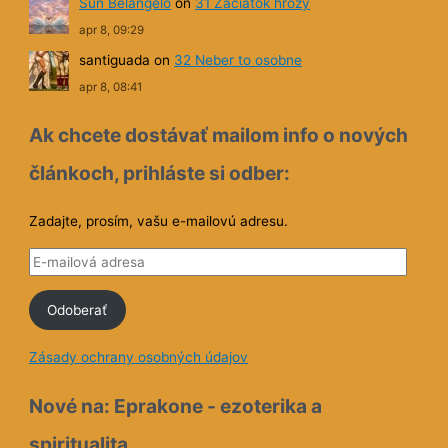
Ak chcete dostávať mailom info o nových
článkoch, prihláste si odber:
Zadajte, prosím, vašu e-mailovú adresu.
E
-
Odoberať
m
a
Zásady ochrany osobných údajov
i
l
Nové na: Eprakone - ezoterika a
o
spiritualita
v
á
Predvianočná čelindž, týždeň 1
a
Posolstvo na zajtra
d