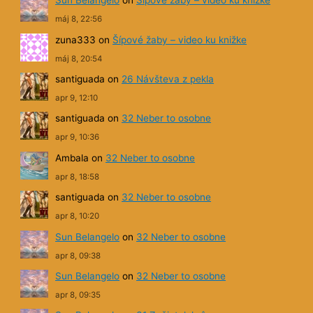
santiguada
on
26 Návšteva z pekla
apr 9, 12:10
santiguada
on
32 Neber to osobne
apr 9, 10:36
Ambala
on
32 Neber to osobne
apr 8, 18:58
santiguada
on
32 Neber to osobne
apr 8, 10:20
Sun Belangelo
on
32 Neber to osobne
apr 8, 09:38
Sun Belangelo
on
32 Neber to osobne
apr 8, 09:35
Sun Belangelo
on
31 Začiatok hrôzy
apr 8, 09:29
santiguada
on
32 Neber to osobne
apr 8, 08:41