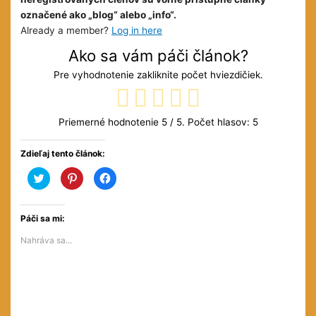
označené ako „blog“ alebo „info“.
Already a member?
Log in here
Ako sa vám páči článok?
Pre vyhodnotenie zakliknite počet hviezdičiek.
Priemerné hodnotenie
5
/ 5. Počet hlasov:
5
Zdieľaj tento článok:
Kliknite
Kliknite
Kliknite
pre
pre
pre
zdieľanie
zdieľanie
zdieľanie
na
na
na
službe
službe
Facebooku(Otvorí
Twitter(Otvorí
Pinterest(Otvorí
sa
Páči sa mi:
sa
sa
v
v
v
novom
Nahráva sa...
novom
novom
okne)
okne)
okne)