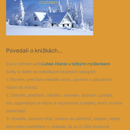
Povedali o knižkách…
ná,
Eva o Voľnom páde
Ľahké čítanie s ťažkými myšlienkami
Jar
Knihy si delím do niekoľkých osobných kategórií:
sko
1. Otvorím, prečítam niekoľko strán..zavriem a zabudnem
K t
m
názov do minúty.
sud
2. Otvorím, prečítam, odložím, vezmem, dočítam..potešia
sve
la,
ma..zapamätám si názov a vychutnám si dojem, ktorý vo mne
lit
 i
zanechajú.
slu
A
3. Otvorím, začnem čítať, neviem sa odtrhnúť, nespím, nejem,
ten
ú
kým knihu nezhltnem (v prípade, že sú to 500 stranové
ja 