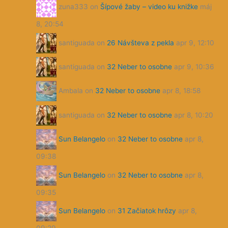
zuna333
on
Šípové žaby – video ku knižke
máj
8, 20:54
santiguada
on
26 Návšteva z pekla
apr 9, 12:10
santiguada
on
32 Neber to osobne
apr 9, 10:36
Ambala
on
32 Neber to osobne
apr 8, 18:58
santiguada
on
32 Neber to osobne
apr 8, 10:20
Sun Belangelo
on
32 Neber to osobne
apr 8,
09:38
Sun Belangelo
on
32 Neber to osobne
apr 8,
09:35
Sun Belangelo
on
31 Začiatok hrôzy
apr 8,