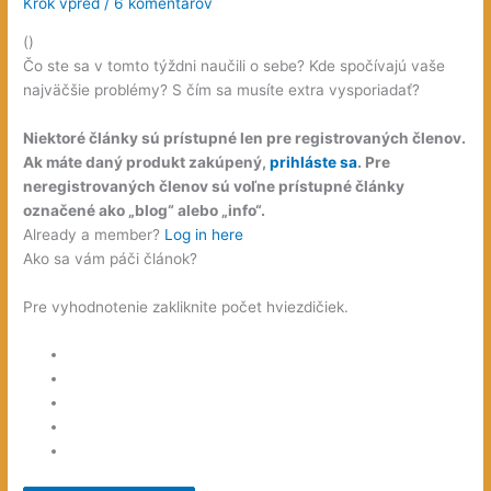
Krok vpred
/
6 komentárov
(
)
Čo ste sa v tomto týždni naučili o sebe? Kde spočívajú vaše
najväčšie problémy? S čím sa musíte extra vysporiadať?
Niektoré články sú prístupné len pre registrovaných členov.
Ak máte daný produkt zakúpený,
prihláste sa
. Pre
neregistrovaných členov sú voľne prístupné články
označené ako „blog“ alebo „info“.
Already a member?
Log in here
Ako sa vám páči článok?
Pre vyhodnotenie zakliknite počet hviezdičiek.