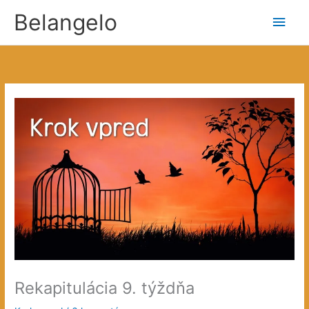
Preskočiť
Belangelo
Hlav
na
obsah
Men
Rekapitulácia 9. týždňa