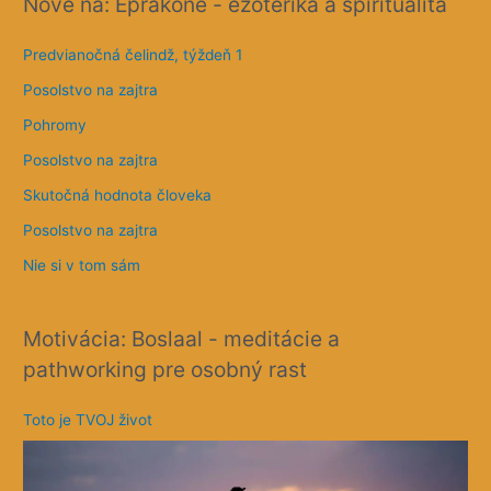
Nové na: Eprakone - ezoterika a spiritualita
á
a
Predvianočná čelindž, týždeň 1
d
Posolstvo na zajtra
r
e
Pohromy
s
Posolstvo na zajtra
a
Skutočná hodnota človeka
Posolstvo na zajtra
Nie si v tom sám
Motivácia: Boslaal - meditácie a
pathworking pre osobný rast
Toto je TVOJ život