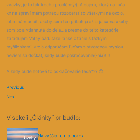
 a
zväzky, je to tak trochu problém
🙂
). A dojem, ktorý na mňa
ré
kniha spraví mám potrebu rozoberať so všetkými na okolo,
lebo mám pocit, akoby som ten príbeh prežila ja sama akoby
som bola vtiahnutá do deja…a presne do tejto kategórie
zaraďujem Voľný pád..také ľahké čítanie s ťažkými
myšlienkami..vrelo odporúčam ľuďom s otvorenou mysľou…
neviem sa dočkať, kedy bude pokračovanie(-nia)!!!!
A kedy bude hotové to pokračovanie teda???
🙂
Previous
Next
V sekcii „Články“ pribudlo:
Najvyššia forma pokoja