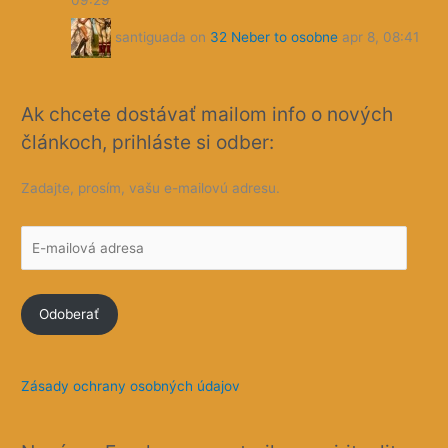
09:29
santiguada
on
32 Neber to osobne
apr 8, 08:41
Ak chcete dostávať mailom info o nových
článkoch, prihláste si odber:
Zadajte, prosím, vašu e-mailovú adresu.
E
-
m
Odoberať
a
i
l
Zásady ochrany osobných údajov
o
v