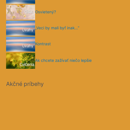
Osvietený?
„Veci by mali byť inak…“
Kontrast
Ak chcete zažívať niečo lepšie
Akčné príbehy