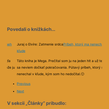
Povedali o knižkách…
n príbeh
Juraj o Elvíre: Zatmenie srdca
Príbeh, ktorý ma nenechal v
kľude
 (chúďa
Táto kniha je Mega. Prečítal som ju na jeden hlt a už teraz
pretože ju
sa neviem dočkať pokračovania. Pútavý príbeh, ktorý ma
nenechal v kľude, kým som ho nedočítal.
🙂
aná, veľmi
Previous
z jednotky,
Next
ostal
V sekcii „Články“ pribudlo:
netov na