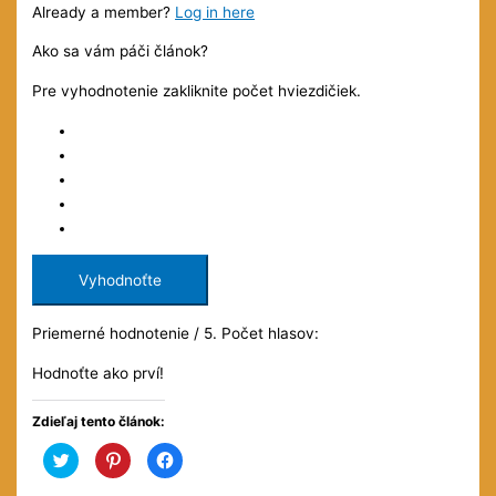
Already a member?
Log in here
Ako sa vám páči článok?
Pre vyhodnotenie zakliknite počet hviezdičiek.
Vyhodnoťte
Priemerné hodnotenie
/ 5. Počet hlasov:
Hodnoťte ako prví!
Zdieľaj tento článok:
Kliknite
Kliknite
Kliknite
pre
pre
pre
zdieľanie
zdieľanie
zdieľanie