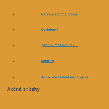
mňa
na
Najvyššia forma pokoja
a k srdcu,
vanie. Ak
ť svetu
Osvietený?
orovať
🙂
„Veci by mali byť inak…“
Kontrast
Ak chcete zažívať niečo lepšie
Akčné príbehy