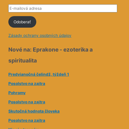
E
-
Odoberať
m
a
Zásady ochrany osobných údajov
i
l
Nové na: Eprakone - ezoterika a
o
spiritualita
v
á
Predvianočná čelindž, týždeň 1
a
Posolstvo na zajtra
d
Pohromy
r
e
Posolstvo na zajtra
s
Skutočná hodnota človeka
a
Posolstvo na zajtra