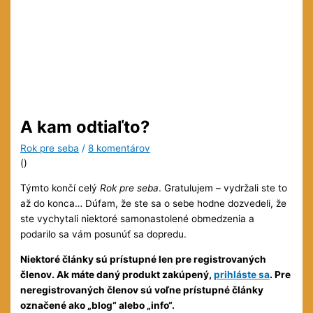
A kam odtiaľto?
Rok pre seba
/
8 komentárov
(
)
Týmto končí celý
Rok pre seba
. Gratulujem – vydržali ste to
až do konca… Dúfam, že ste sa o sebe hodne dozvedeli, že
ste vychytali niektoré samonastolené obmedzenia a
podarilo sa vám posunúť sa dopredu.
Niektoré články sú prístupné len pre registrovaných
členov. Ak máte daný produkt zakúpený,
prihláste sa
. Pre
neregistrovaných členov sú voľne prístupné články
označené ako „blog“ alebo „info“.