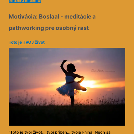
Nie si v tom sám
Motivácia: Boslaal - meditácie a
pathworking pre osobný rast
Toto je TVOJ život
“Toto je tvoj život… tvoj príbeh… tvoja kniha. Nech sa