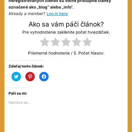
neregistrovaných členov sú voľne prístupné články
označené ako „blog“ alebo „info“.
Already a member?
Log in here
Ako sa vám páči článok?
Pre vyhodnotenie zakliknite počet hviezdičiek.
Priemerné hodnotenie
/ 5. Počet hlasov:
Zdieľaj tento článok:
Kliknite
Kliknite
Kliknite
pre
pre
pre
zdieľanie
zdieľanie
zdieľanie
na
na
na
službe
službe
Facebooku(Otvorí
Twitter(Otvorí
Pinterest(Otvorí
sa
Páči sa mi:
sa
sa
v
v
v
novom
Nahráva sa...
novom
novom
okne)
okne)
okne)