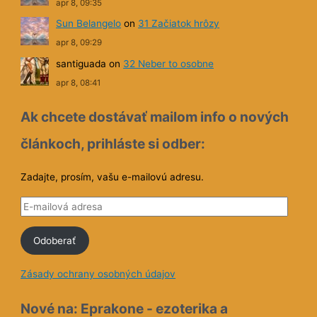
apr 8, 09:35
Sun Belangelo
on
31 Začiatok hrôzy
apr 8, 09:29
santiguada
on
32 Neber to osobne
apr 8, 08:41
Ak chcete dostávať mailom info o nových
článkoch, prihláste si odber:
Zadajte, prosím, vašu e-mailovú adresu.
E
-
Odoberať
m
a
Zásady ochrany osobných údajov
i
l
Nové na: Eprakone - ezoterika a