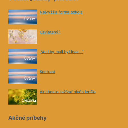
Mal
die
Najvyššia forma pokoja
kni
napi
zivo
Osvietený?
som
nee
„Veci by mali byť inak…“
TO 
Kontrast
Ak chcete zažívať niečo lepšie
Akčné príbehy