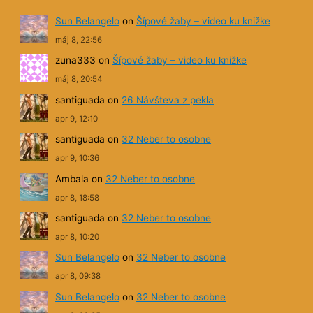
Sun Belangelo
on
Šípové žaby – video ku knižke
máj 8, 22:56
zuna333
on
Šípové žaby – video ku knižke
máj 8, 20:54
santiguada
on
26 Návšteva z pekla
apr 9, 12:10
santiguada
on
32 Neber to osobne
apr 9, 10:36
Ambala
on
32 Neber to osobne
apr 8, 18:58
santiguada
on
32 Neber to osobne
apr 8, 10:20
Sun Belangelo
on
32 Neber to osobne
apr 8, 09:38
Sun Belangelo
on
32 Neber to osobne