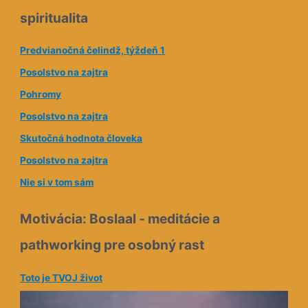
o
spiritualita
v
á
Predvianočná čelindž, týždeň 1
a
Posolstvo na zajtra
d
Pohromy
r
e
Posolstvo na zajtra
s
Skutočná hodnota človeka
a
Posolstvo na zajtra
Nie si v tom sám
Motivácia: Boslaal - meditácie a
pathworking pre osobný rast
Toto je TVOJ život