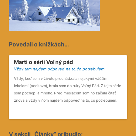
Povedali o knižkách…
Marti o sérii Voľný pád
Al
Vždy tam nájdem odpoveď na to,čo potrebujem
Nem
hu
Vždy, keď som v živote prechádzala nejakými väčšími
Vse
lekciami (pocitovo), brala som do ruky Voľný Pád. Z tejto série
koz
je
som pochopila mnoho. Pred mesiacom som ho začala čítať
mi 
yt
znova a vždy v ňom nájdem odpoveď na to, čo potrebujem.
Pod
pri
osv
zdan
hlb
V sekcii „Články“ pribudlo: