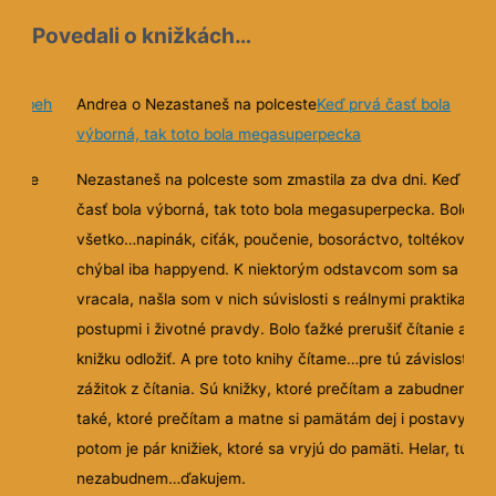
Povedali o knižkách…
 príbeh
Andrea o Nezastaneš na polceste
Keď prvá časť bola
výborná, tak toto bola megasuperpecka
 ze
e, ale
Nezastaneš na polceste som zmastila za dva dni. Keď prv
časť bola výborná, tak toto bola megasuperpecka. Bolo ta
všetko…napinák, ciťák, poučenie, bosoráctvo, toltékovia…
chýbal iba happyend. K niektorým odstavcom som sa
vracala, našla som v nich súvislosti s reálnymi praktikami 
postupmi i životné pravdy. Bolo ťažké prerušiť čítanie a
knižku odložiť. A pre toto knihy čítame…pre tú závislosť a
zážitok z čítania. Sú knižky, ktoré prečítam a zabudnem. S
také, ktoré prečítam a matne si pamätám dej i postavy. A
potom je pár knižiek, ktoré sa vryjú do pamäti. Helar, túto
nezabudnem…ďakujem.