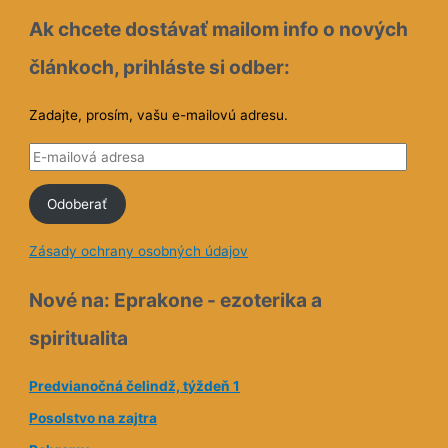
Ak chcete dostávať mailom info o nových
článkoch, prihláste si odber:
Zadajte, prosím, vašu e-mailovú adresu.
E
-
Odoberať
m
a
Zásady ochrany osobných údajov
i
l
Nové na: Eprakone - ezoterika a
o
spiritualita
v
á
Predvianočná čelindž, týždeň 1
a
Posolstvo na zajtra
d