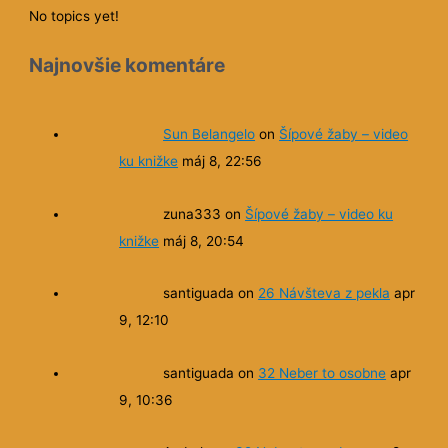
No topics yet!
Najnovšie komentáre
Sun Belangelo
on
Šípové žaby – video
ku knižke
máj 8, 22:56
zuna333
on
Šípové žaby – video ku
knižke
máj 8, 20:54
santiguada
on
26 Návšteva z pekla
apr
9, 12:10
santiguada
on
32 Neber to osobne
apr
9, 10:36