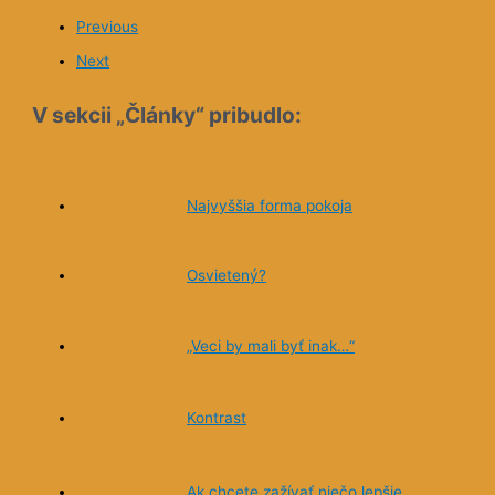
Previous
Next
V sekcii „Články“ pribudlo:
Najvyššia forma pokoja
Osvietený?
„Veci by mali byť inak…“
Kontrast
Ak chcete zažívať niečo lepšie