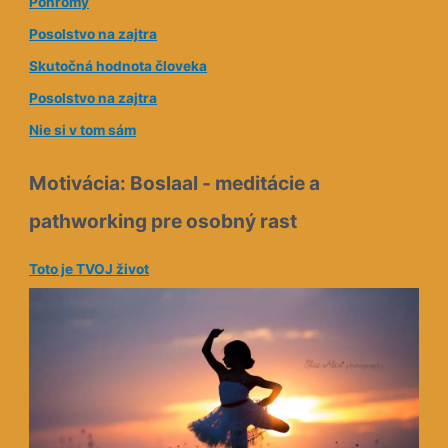
Pohromy
r
e
Posolstvo na zajtra
s
Skutočná hodnota človeka
a
Posolstvo na zajtra
Nie si v tom sám
Motivácia: Boslaal - meditácie a
pathworking pre osobný rast
Toto je TVOJ život