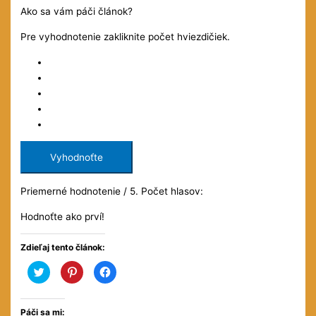
Ako sa vám páči článok?
Pre vyhodnotenie zakliknite počet hviezdičiek.
Vyhodnoťte
Priemerné hodnotenie
/ 5. Počet hlasov:
Hodnoťte ako prví!
Zdieľaj tento článok:
Kliknite
Kliknite
Kliknite
pre
pre
pre
zdieľanie
zdieľanie
zdieľanie
na
na
na
službe
službe
Facebooku(Otvorí
Twitter(Otvorí
Pinterest(Otvorí
sa
Páči sa mi: