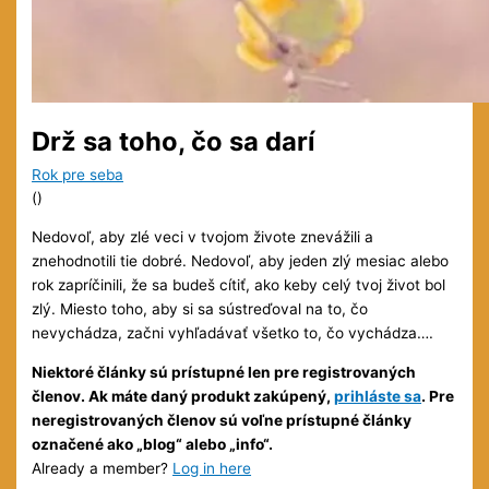
Drž sa toho, čo sa darí
Rok pre seba
(
)
Nedovoľ, aby zlé veci v tvojom živote znevážili a
znehodnotili tie dobré. Nedovoľ, aby jeden zlý mesiac alebo
rok zapríčinili, že sa budeš cítiť, ako keby celý tvoj život bol
zlý. Miesto toho, aby si sa sústreďoval na to, čo
nevychádza, začni vyhľadávať všetko to, čo vychádza….
Niektoré články sú prístupné len pre registrovaných
členov. Ak máte daný produkt zakúpený,
prihláste sa
. Pre
neregistrovaných členov sú voľne prístupné články
označené ako „blog“ alebo „info“.
Already a member?
Log in here