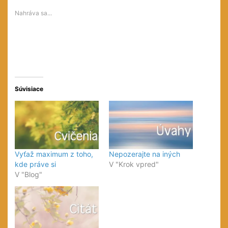
sa
sa
v
v
v
novom
Nahráva sa...
novom
novom
okne)
okne)
okne)
Súvisiace
Vyťaž maximum z toho,
Nepozerajte na iných
kde práve si
V "Krok vpred"
V "Blog"