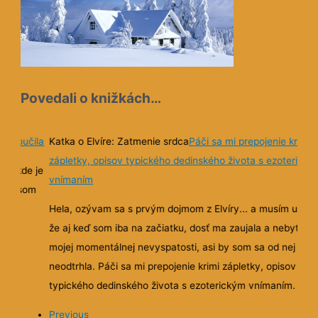
Povedali o knižkách…
 aj poučila
Katka o Elvíre: Zatmenie srdca
Páči sa mi prepojenie krimi
zápletky, opisov typického dedinského života s ezoterický
hy, kde je
vnímaním
ítaní som
Hela, ozývam sa s prvým dojmom z Elvíry... a musím uznať
že aj keď som iba na začiatku, dosť ma zaujala a nebyť
mojej momentálnej nevyspatosti, asi by som sa od nej ani
neodtrhla. Páči sa mi prepojenie krimi zápletky, opisov
typického dedinského života s ezoterickým vnímaním.
Previous