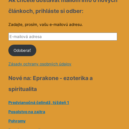
článkoch, prihláste si odber:
Zadajte, prosím, vašu e-mailovú adresu.
E
-
Odoberať
m
a
Zásady ochrany osobných údajov
i
l
Nové na: Eprakone - ezoterika a
o
spiritualita
v
á
Predvianočná čelindž, týždeň 1
a
Posolstvo na zajtra
d
Pohromy
r