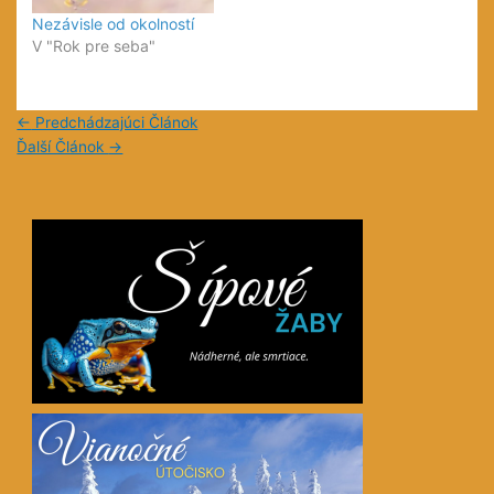
Nezávisle od okolností
V "Rok pre seba"
←
Predchádzajúci Článok
Ďalší Článok
→