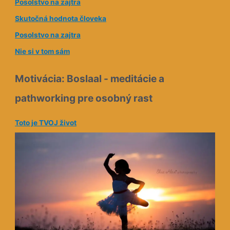
e
Posolstvo na zajtra
s
Skutočná hodnota človeka
a
Posolstvo na zajtra
Nie si v tom sám
Motivácia: Boslaal - meditácie a
pathworking pre osobný rast
Toto je TVOJ život