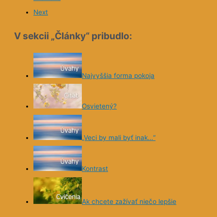
Next
V sekcii „Články“ pribudlo:
Najvyššia forma pokoja
Osvietený?
„Veci by mali byť inak…“
Kontrast
Ak chcete zažívať niečo lepšie