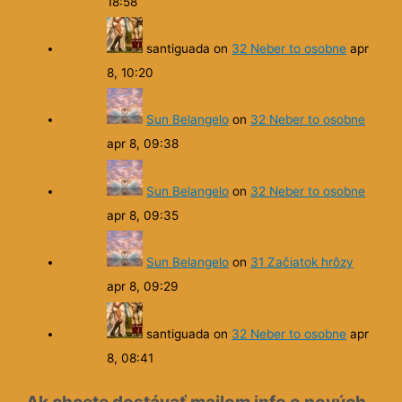
18:58
santiguada
on
32 Neber to osobne
apr
8, 10:20
Sun Belangelo
on
32 Neber to osobne
apr 8, 09:38
Sun Belangelo
on
32 Neber to osobne
apr 8, 09:35
Sun Belangelo
on
31 Začiatok hrôzy
apr 8, 09:29
santiguada
on
32 Neber to osobne
apr
8, 08:41
Ak chcete dostávať mailom info o nových