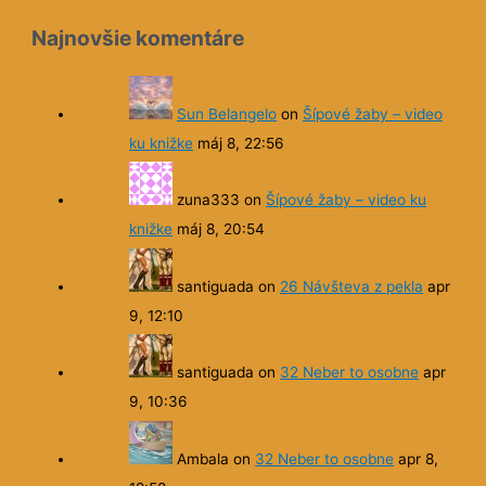
Najnovšie komentáre
Sun Belangelo
on
Šípové žaby – video
ku knižke
máj 8, 22:56
zuna333
on
Šípové žaby – video ku
knižke
máj 8, 20:54
santiguada
on
26 Návšteva z pekla
apr
9, 12:10
santiguada
on
32 Neber to osobne
apr
9, 10:36
Ambala
on
32 Neber to osobne
apr 8,