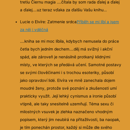
tretiu Čiernu magia ….čítala by som rada ďalej a ďalej
a ďalej….uz teraz vďaka za ďalšiu Vašu knihu…
Lucie o Elvíre: Zatmenie srdca
Příběh se mi líbí a jsem
za něj i vděčná
….kniha se mi moc líbila, kdybych nemusela do práce
četla bych jedním dechem….děj má svižný i akční
spád, ale zároveň je nenásilně protkaný klidnými
místy, ve kterých se předává učení. Samotné postavy
se svými člověčinami i s trochou esoteriky, působí
jako opravdoví lidé. Elvíra ve mně zanechala dojem
moudré ženy, protože své poznání a zkušenosti umí
prakticky využít. Její lehký cynismus a ironie působí
vtipně, ale taky snesitelně uzemňují. Téma sexu či
milostných vsuvek je zlehka naznačeno vhodným
popisem, který jim neubírá na přitažlivosti, ba naopak,
je tím ponechán prostor, každý si může dle svého