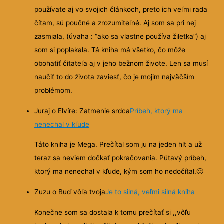
používate aj vo svojich článkoch, preto ich veľmi rada
čítam, sú poučné a zrozumiteľné. Aj som sa pri nej
zasmiala, (úvaha : “ako sa vlastne používa žiletka”) aj
som si poplakala. Tá kniha má všetko, čo môže
obohatiť čitateľa aj v jeho bežnom živote. Len sa musí
naučiť to do života zaviesť, čo je mojim najväčším
problémom.
Juraj o Elvíre: Zatmenie srdca
Príbeh, ktorý ma
nenechal v kľude
Táto kniha je Mega. Prečítal som ju na jeden hlt a už
teraz sa neviem dočkať pokračovania. Pútavý príbeh,
ktorý ma nenechal v kľude, kým som ho nedočítal.
🙂
Zuzu o Buď vôľa tvoja
Je to silná, veľmi silná kniha
Konečne som sa dostala k tomu prečítať si ,,vôľu