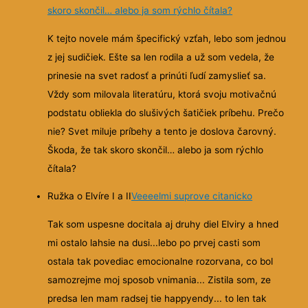
skoro skončil… alebo ja som rýchlo čítala?
K tejto novele mám špecifický vzťah, lebo som jednou
z jej sudičiek. Ešte sa len rodila a už som vedela, že
prinesie na svet radosť a prinúti ľudí zamyslieť sa.
Vždy som milovala literatúru, ktorá svoju motivačnú
podstatu obliekla do slušivých šatičiek príbehu. Prečo
nie? Svet miluje príbehy a tento je doslova čarovný.
Škoda, že tak skoro skončil… alebo ja som rýchlo
čítala?
Ružka o Elvíre I a II
Veeeelmi suprove citanicko
Tak som uspesne docitala aj druhy diel Elviry a hned
mi ostalo lahsie na dusi...lebo po prvej casti som
ostala tak povediac emocionalne rozorvana, co bol
samozrejme moj sposob vnimania... Zistila som, ze
predsa len mam radsej tie happyendy... to len tak