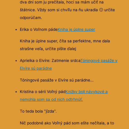
dva dni som ju prečítala, hoci sa mám učiť na
štátnice. Vždy som si chvíľu na ňu ukradla
🙂
určite
odporúčam.
Erika o Voľnom páde
Kniha je úplne super
Kniha je úplne super, číta sa perfektne, mne dala
strašne veľa, určite píšte ďalej
Aprielka o Elvíre: Zatmenie srdca
Tóningové pasáže v
Elvíre sú parádne
Tóningové pasáže v Elvíre sú parádne...
Kristína o sérii Voľný pád
Knižky boli návykové a
nemohla som sa od nich odtrhnúť.
To teda bola "jízda".
Nič podobné ako Voľný pád som ešte nečítala, a to