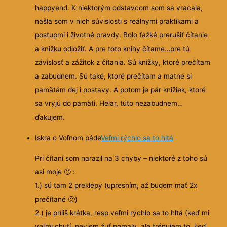
happyend. K niektorým odstavcom som sa vracala,
našla som v nich súvislosti s reálnymi praktikami a
postupmi i životné pravdy. Bolo ťažké prerušiť čítanie
a knižku odložiť. A pre toto knihy čítame…pre tú
závislosť a zážitok z čítania. Sú knižky, ktoré prečítam
a zabudnem. Sú také, ktoré prečítam a matne si
pamätám dej i postavy. A potom je pár knižiek, ktoré
sa vryjú do pamäti. Helar, túto nezabudnem…
ďakujem.
Iskra o Voľnom páde
Veľmi rýchlo sa to hltá
Pri čítaní som narazil na 3 chyby – niektoré z toho sú
asi moje
🙂
:
1.) sú tam 2 preklepy (upresním, až budem mať 2x
prečítané
🙂
)
2.) je príliš krátka, resp.veľmi rýchlo sa to hltá (keď mi
veľmi chutí, neviem žuť pomaly, ale trénujem to, keď