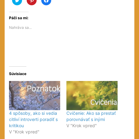
pre
pre
pre
zdieľanie
zdieľanie
zdieľanie
na
na
na
službe
službe
Facebooku(Otvorí
Twitter(Otvorí
Pinterest(Otvorí
sa
Páči sa mi:
sa
sa
v
v
v
novom
Nahráva sa...
novom
novom
okne)
okne)
okne)
Súvisiace
4 spôsoby, ako si vedia
Cvičenie: Ako sa prestať
citliví introverti poradiť s
porovnávať s inými
kritikou
V "Krok vpred"
V "Krok vpred"