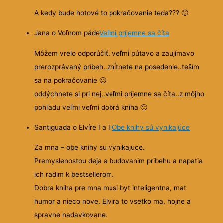
A kedy bude hotové to pokračovanie teda???
🙂
Jana o Voľnom páde
Veľmi príjemne sa číta
Môžem vrelo odporúčiť..veľmi pútavo a zaujímavo
prerozprávaný príbeh..zhĺtnete na posedenie..teším
sa na pokračovanie
🙂
oddýchnete si pri nej..veľmi príjemne sa číta..z môjho
pohľadu veľmi veľmi dobrá kniha
🙂
Santiguada o Elvíre I a II
Obe knihy sú vynikajúce
Za mna – obe knihy su vynikajuce.
Premyslenostou deja a budovanim pribehu a napatia
ich radim k bestsellerom.
Dobra kniha pre mna musi byt inteligentna, mat
humor a nieco nove. Elvira to vsetko ma, hojne a
spravne nadavkovane.