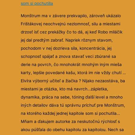
som si pochutilla
Monštrum ma v závere prekvapilo, zároveň ukázalo
Frištákovej neochvejnú nezlomnosť, silu a miestami
drzosť ísť cez prekážky čo to dá, aj keď Robo miláčik
jej dal predtým zabrať. Napriek rôznym stavom,
pochodom v nej dozrieva sila, koncentrácia, jej
schopnosť spájať a znova stavať veci zbúrané sa
derie na povrch, čo mnohokrát mnohým iným mieša
karty, lepšie povedané kašu, ktorá im nie vždy chutí …
Elvíra výborný učiteľ a žiačka ? Nijako nezaostáva, ba
miestami je otázka, kto má navrch…zápletka,
dynamika, práca na sebe, tóning ďalší level a mnoho
iných detailov dáva tú správnu príchuť pre Monštrum,
na ktorého každej jednej kapitole som si pochutila…
Mňam a ďakujem autorke za neskutočnú rýchlosť s
akou púšťala do obehu kapitolu za kapitolou. Nech sa