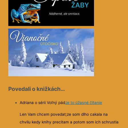
Povedali o knižkách…
Adriana o sérii Voľný pád
Je to úžasné čítanie
Len Vam chcem povedat;ze som dlho cakala na
chvilu kedy knihy precitam a potom som ich schrustla