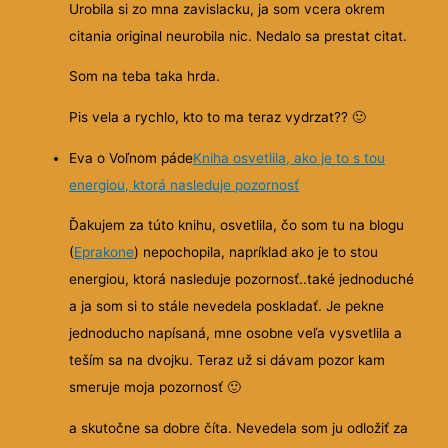
Urobila si zo mna zavislacku, ja som vcera okrem
citania original neurobila nic. Nedalo sa prestat citat.
Som na teba taka hrda.
Pis vela a rychlo, kto to ma teraz vydrzat??
🙂
Eva o Voľnom páde
Kniha osvetlila, ako je to s tou
energiou, ktorá nasleduje pozornosť
Ďakujem za túto knihu, osvetlila, čo som tu na blogu
(
Eprakone
) nepochopila, napríklad ako je to stou
energiou, ktorá nasleduje pozornosť..také jednoduché
a ja som si to stále nevedela poskladať. Je
pekne
jednoducho napísaná, mne osobne veľa vysvetlila a
teším sa na dvojku. Teraz už si dávam pozor kam
smeruje moja pozornosť
🙂
a skutočne sa dobre číta. Nevedela som ju odložiť za