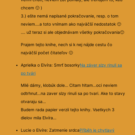
chcem
🙂
)
3.) ešte nemá napísané pokračovanie, resp. o tom
neviem….a toto vnímam ako najväčší nedostatok
🙂
…. už teraz si ale objednávam všetky pokračovania
🙂
Prajem tejto knihe, nech si k nej nájde cestu čo
najväčší počet čitateľov
🙂
Aprielka o Elvíra: Smrť bosorky
Na záver slzy rinuli sa
po tvári
Milé dámy, klobúk dole… Citam hltam…oci neviem
odtrhnut…na zaver slzy rinuli sa po tvari. Ake to stavy
otvaraju sa…
Budem rada papier verzii tejto knihy. Vsetkych 3
dielov mila Elvíra…
Lucie o Elvíre: Zatmenie srdca
Příběh je chytlavý