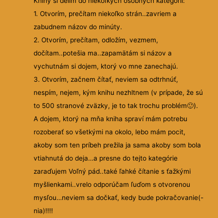
Knihy si delím do niekoľkých osobných kategórií:
1. Otvorím, prečítam niekoľko strán..zavriem a
zabudnem názov do minúty.
2. Otvorím, prečítam, odložím, vezmem,
dočítam..potešia ma..zapamätám si názov a
vychutnám si dojem, ktorý vo mne zanechajú.
3. Otvorím, začnem čítať, neviem sa odtrhnúť,
nespím, nejem, kým knihu nezhltnem (v prípade, že sú
to 500 stranové zväzky, je to tak trochu problém
🙂
).
A dojem, ktorý na mňa kniha spraví mám potrebu
rozoberať so všetkými na okolo, lebo mám pocit,
akoby som ten príbeh prežila ja sama akoby som bola
vtiahnutá do deja…a presne do tejto kategórie
zaraďujem Voľný pád..také ľahké čítanie s ťažkými
myšlienkami..vrelo odporúčam ľuďom s otvorenou
mysľou…neviem sa dočkať, kedy bude pokračovanie(-
nia)!!!!