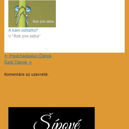
A kam odtiaľto?
V "Rok pre seba"
←
Predchádzajúci Článok
Ďalší Článok
→
Komentáre sú uzavreté.