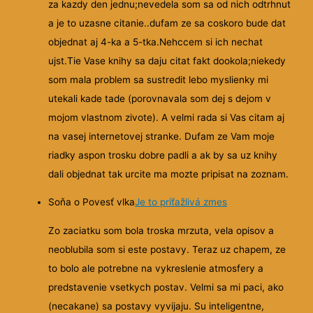
za kazdy den jednu;nevedela som sa od nich odtrhnut
a je to
uzasne citanie..dufam ze sa coskoro bude dat
objednat aj 4-ka a 5-tka.Nehccem si ich nechat
ujst.Tie Vase knihy sa daju citat fakt dookola;niekedy
som mala problem sa sustredit lebo myslienky mi
utekali kade tade (porovnavala som dej s dejom v
mojom vlastnom zivote). A velmi rada si Vas citam aj
na vasej internetovej stranke. Dufam ze Vam moje
riadky aspon trosku dobre padli a ak by sa uz knihy
dali objednat tak urcite ma mozte pripisat na zoznam.
Soňa o Povesť vlka
Je to príťažlivá zmes
Zo zaciatku som bola troska mrzuta, vela opisov a
neoblubila som si este postavy. Teraz uz chapem, ze
to bolo ale potrebne na vykreslenie atmosfery a
predstavenie vsetkych postav. Velmi sa mi paci, ako
(necakane) sa postavy vyvijaju. Su inteligentne,