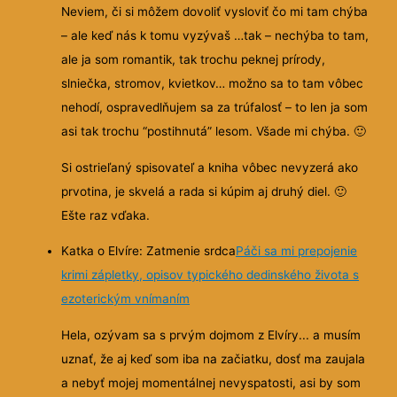
Neviem, či si môžem dovoliť vysloviť čo mi tam chýba
– ale keď nás k tomu vyzývaš …tak – nechýba to tam,
ale ja som romantik, tak trochu peknej prírody,
slniečka, stromov, kvietkov… možno sa to tam vôbec
nehodí, ospravedlňujem sa za trúfalosť – to len ja som
asi tak trochu “postihnutá” lesom. Všade mi chýba.
🙂
Si ostrieľaný spisovateľ a kniha vôbec nevyzerá ako
prvotina, je skvelá a rada si kúpim aj druhý diel.
🙂
Ešte raz vďaka.
Katka o Elvíre: Zatmenie srdca
Páči sa mi prepojenie
krimi zápletky, opisov typického dedinského života s
ezoterickým vnímaním
Hela, ozývam sa s prvým dojmom z Elvíry... a musím
uznať, že aj keď som iba na začiatku, dosť ma zaujala
a nebyť mojej momentálnej nevyspatosti, asi by som