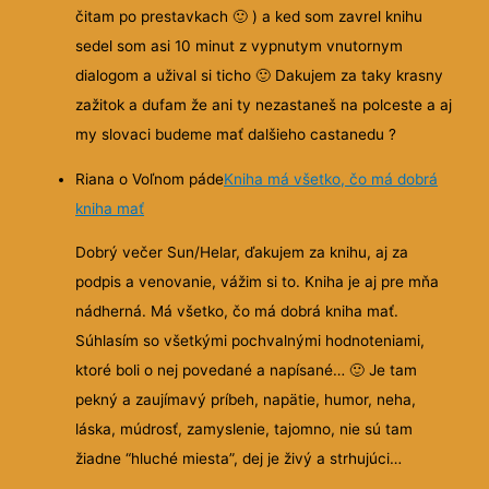
čitam po prestavkach
🙂
) a ked som zavrel knihu
sedel som asi 10 minut z vypnutym vnutornym
dialogom a užival si ticho
🙂
Dakujem za taky krasny
zažitok a dufam že ani ty nezastaneš na polceste a aj
my slovaci budeme mať dalšieho castanedu ?
Riana o Voľnom páde
Kniha má všetko, čo má dobrá
kniha mať
Dobrý večer Sun/Helar, ďakujem za knihu, aj za
podpis a venovanie, vážim si to. Kniha je aj pre mňa
nádherná. Má všetko, čo má dobrá kniha mať.
Súhlasím so všetkými pochvalnými hodnoteniami,
ktoré boli o nej povedané a napísané…
🙂
Je tam
pekný a zaujímavý príbeh, napätie, humor, neha,
láska, múdrosť, zamyslenie, tajomno, nie sú tam
žiadne “hluché miesta”, dej je živý a strhujúci…