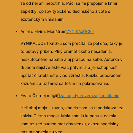
sa od nej ani neodtrhla. Páči sa mi prepojenie krimi
zápletky, opisov typického dedinského života s
ezoterickým vnímaním.
Aniel o Elvíra: Monštrum
VYNIKAJÚCE !
VYNIKAJÚCE ! Knižku som prečítal za pol dňa, taký je
to pútavý príbeh. Plný dramatického nasadenia,
neskutočného napätia a aj prácou na sebe. Autorka v
druhom dejstve ešte viac pritvrdila a jej schopnosť
upútať čitateľa ešte viac vzrástla. Knižku odporúčam
každému a už teraz sa teším na pokračovanie.
Eva o Čiernej mágii
Úžasné, dych vyrážajúce čítanie
Heli ahoj moja sikovna, chcela som sa ti podakovat za
knizku Cierna magia. Mala som ju kupenu a cakala
som az ked budem mat dovolenku, akoze specialny
cas pre specialnu vec.