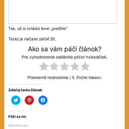
Tak, už si zvládol level „prežitie“.
Teraz je načase začať žiť.
Ako sa vám páči článok?
Pre vyhodnotenie zakliknite počet hviezdičiek.
Priemerné hodnotenie
/ 5. Počet hlasov:
Zdieľaj tento článok:
Kliknite
Kliknite
Kliknite
pre
pre
pre
zdieľanie
zdieľanie
zdieľanie
na
na
na
službe
službe
Facebooku(Otvorí
Twitter(Otvorí
Pinterest(Otvorí
sa
Páči sa mi:
sa
sa
v
v
v
novom
Nahráva sa...
novom
novom
okne)