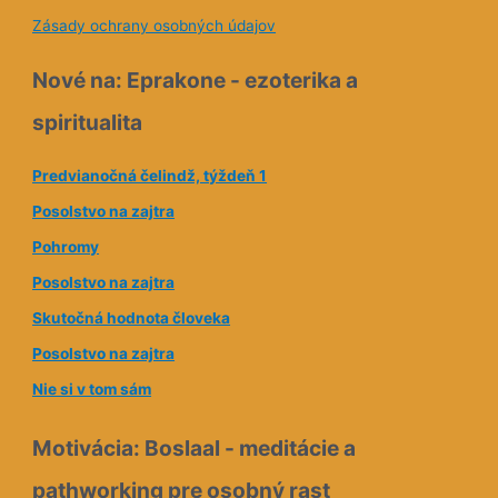
a
Zásady ochrany osobných údajov
i
l
Nové na: Eprakone - ezoterika a
o
spiritualita
v
á
Predvianočná čelindž, týždeň 1
a
Posolstvo na zajtra
d
Pohromy
r
e
Posolstvo na zajtra
s
Skutočná hodnota človeka
a
Posolstvo na zajtra
Nie si v tom sám
Motivácia: Boslaal - meditácie a
pathworking pre osobný rast