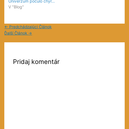
Univerzum počulo chýr…
V "Blog"
←
Predchádzajúci Článok
Ďalší Článok
→
Pridaj komentár