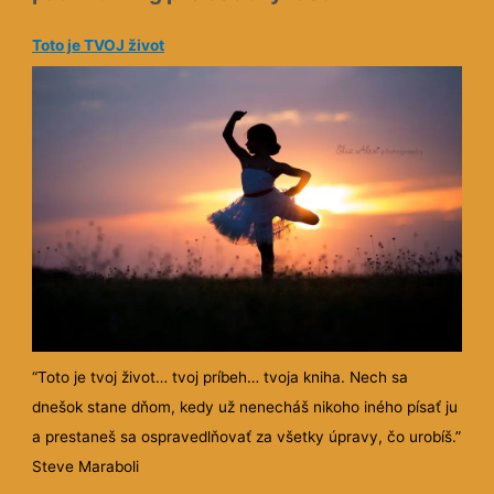
Toto je TVOJ život
“Toto je tvoj život… tvoj príbeh… tvoja kniha. Nech sa
dnešok stane dňom, kedy už nenecháš nikoho iného písať ju
a prestaneš sa ospravedlňovať za všetky úpravy, čo urobíš.”
Steve Maraboli