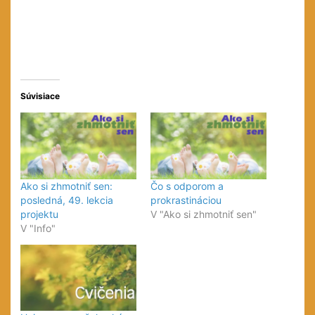
okne)
okne)
Súvisiace
Ako si zhmotniť sen:
Čo s odporom a
posledná, 49. lekcia
prokrastináciou
projektu
V "Ako si zhmotniť sen"
V "Info"