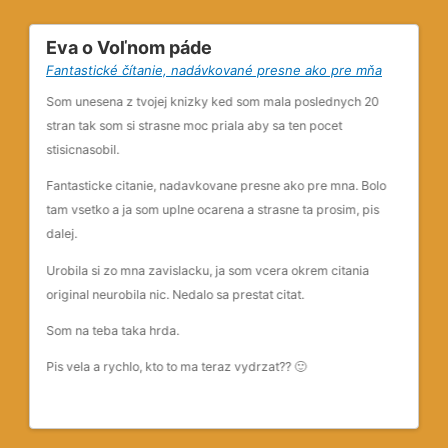
Eva o Voľnom páde
Iv
Fantastické čítanie, nadávkované presne ako pre mňa
Pri
cou
Som unesena z tvojej knizky ked som mala poslednych 20
Kni
stran tak som si strasne moc priala aby sa ten pocet
pou
stisicnasobil.
aj 
Fantasticke citanie, nadavkovane presne ako pre mna. Bolo
sti
tam vsetko a ja som uplne ocarena a strasne ta prosim, pis
dalej.
oli
e
Urobila si zo mna zavislacku, ja som vcera okrem citania
original neurobila nic. Nedalo sa prestat citat.
Som na teba taka hrda.
Vám
Pis vela a rychlo, kto to ma teraz vydrzat??
🙂