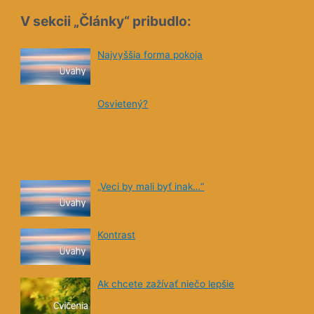
V sekcii „Články“ pribudlo:
Najvyššia forma pokoja
Osvietený?
„Veci by mali byť inak…“
Kontrast
Ak chcete zažívať niečo lepšie