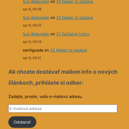
Sun Belangelo
on
32 Neber to osobne
apr 8, 09:38
Sun Belangelo
on
32 Neber to osobne
apr 8, 09:35
Sun Belangelo
on
31 Začiatok hrôzy
apr 8, 09:29
santiguada
on
32 Neber to osobne
apr 8, 08:41
Ak chcete dostávať mailom info o nových
článkoch, prihláste si odber:
Zadajte, prosím, vašu e-mailovú adresu.
E
-
Odoberať
m