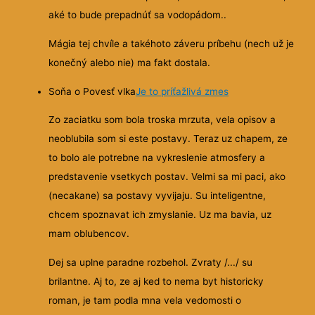
aké to bude prepadnúť sa vodopádom..
Mágia tej chvíle a takéhoto záveru príbehu (nech už je
konečný alebo nie) ma fakt dostala.
Soňa o Povesť vlka
Je to príťažlivá zmes
Zo zaciatku som bola troska mrzuta, vela opisov a
neoblubila som si este postavy. Teraz uz chapem, ze
to bolo ale potrebne na vykreslenie atmosfery a
predstavenie vsetkych postav. Velmi sa mi paci, ako
(necakane) sa postavy vyvijaju. Su inteligentne,
chcem spoznavat ich zmyslanie. Uz ma bavia, uz
mam oblubencov.
Dej sa uplne paradne rozbehol. Zvraty /.../ su
brilantne. Aj to, ze aj ked to nema byt historicky
roman, je tam podla mna vela vedomosti o