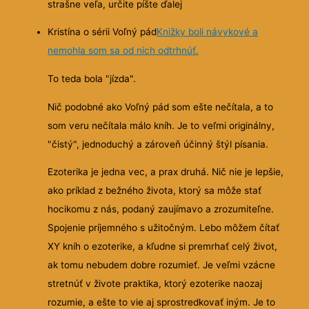
strašne veľa, určite píšte ďalej
Kristína o sérii Voľný pád
Knižky boli návykové a
nemohla som sa od nich odtrhnúť.
To teda bola "jízda".
Nič podobné ako Voľný pád som ešte nečítala, a to
som veru nečítala málo kníh. Je to veľmi originálny,
"čistý", jednoduchý a zároveň účinný štýl písania.
Ezoterika je jedna vec, a prax druhá. Nič nie je lepšie,
ako príklad z bežného života, ktorý sa môže stať
hocikomu z nás, podaný zaujímavo a zrozumiteľne.
Spojenie príjemného s užitočným. Lebo môžem čítať
XY kníh o ezoterike, a kľudne si premrhať celý život,
ak tomu nebudem dobre rozumieť. Je veľmi vzácne
stretnúť v živote praktika, ktorý ezoterike naozaj
rozumie, a ešte to vie aj sprostredkovať iným. Je to