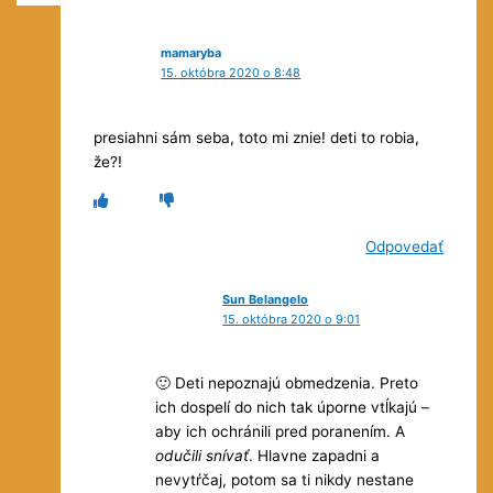
mamaryba
15. októbra 2020 o 8:48
presiahni sám seba, toto mi znie! deti to robia,
že?!
Odpovedať
Sun Belangelo
15. októbra 2020 o 9:01
🙂 Deti nepoznajú obmedzenia. Preto
ich dospelí do nich tak úporne vtĺkajú –
aby ich ochránili pred poranením. A
odučili snívať
. Hlavne zapadni a
nevytŕčaj, potom sa ti nikdy nestane