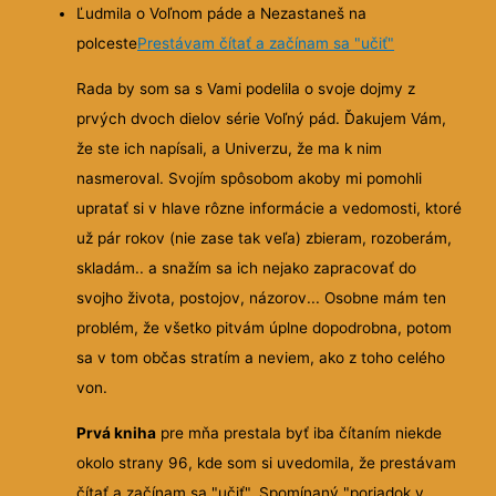
Ľudmila o Voľnom páde a Nezastaneš na
polceste
Prestávam čítať a začínam sa "učiť"
Rada by som sa s Vami podelila o svoje dojmy z
prvých dvoch dielov série Voľný pád. Ďakujem Vám,
že ste ich napísali, a Univerzu, že ma k nim
nasmeroval. Svojím spôsobom akoby mi pomohli
upratať si v hlave rôzne informácie a vedomosti, ktoré
už pár rokov (nie zase tak veľa) zbieram, rozoberám,
skladám.. a snažím sa ich nejako zapracovať do
svojho života, postojov, názorov... Osobne mám ten
problém, že všetko pitvám úplne dopodrobna, potom
sa v tom občas stratím a neviem, ako z toho celého
von.
Prvá kniha
pre mňa prestala byť iba čítaním niekde
okolo strany 96, kde som si uvedomila, že prestávam
čítať a začínam sa "učiť". Spomínaný "poriadok v