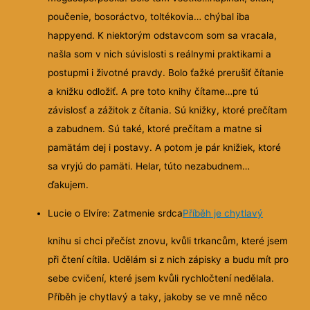
poučenie, bosoráctvo, toltékovia… chýbal iba
happyend. K niektorým odstavcom som sa vracala,
našla som v nich súvislosti s reálnymi praktikami a
postupmi i životné pravdy. Bolo ťažké prerušiť čítanie
a knižku odložiť. A pre toto knihy čítame…pre tú
závislosť a zážitok z čítania. Sú knižky, ktoré prečítam
a zabudnem. Sú také, ktoré prečítam a matne si
pamätám dej i postavy. A potom je pár knižiek, ktoré
sa vryjú do pamäti. Helar, túto nezabudnem…
ďakujem.
Lucie o Elvíre: Zatmenie srdca
Příběh je chytlavý
knihu si chci přečíst znovu, kvůli trkancům, které jsem
při čtení cítila. Udělám si z nich zápisky a budu mít pro
sebe cvičení, které jsem kvůli rychločtení nedělala.
Příběh je chytlavý a taky, jakoby se ve mně něco