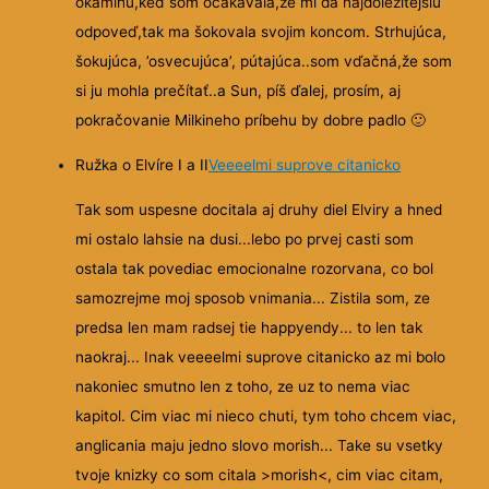
okamihu,keď som očakávala,že mi dá najdôležitejšiu
odpoveď,tak ma šokovala svojim koncom. Strhujúca,
šokujúca, ’osvecujúca’, pútajúca..som vďačná,že som
si ju mohla prečítať..a Sun, píš ďalej, prosím, aj
pokračovanie Milkineho príbehu by dobre padlo
🙂
Ružka o Elvíre I a II
Veeeelmi suprove citanicko
Tak som uspesne docitala aj druhy diel Elviry a hned
mi ostalo lahsie na dusi...lebo po prvej casti som
ostala tak povediac emocionalne rozorvana, co bol
samozrejme moj sposob vnimania... Zistila som, ze
predsa len mam radsej tie happyendy... to len tak
naokraj... Inak veeeelmi suprove citanicko az mi bolo
nakoniec smutno len z toho, ze uz to nema viac
kapitol. Cim viac mi nieco chuti, tym toho chcem viac,
anglicania maju jedno slovo morish... Take su vsetky
tvoje knizky co som citala >morish<, cim viac citam,