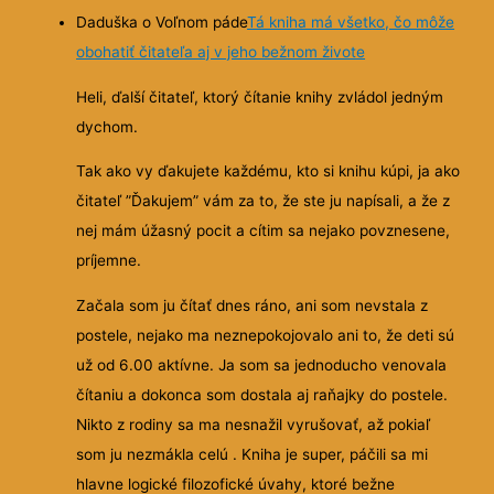
Daduška o Voľnom páde
Tá kniha má všetko, čo môže
obohatiť čitateľa aj v jeho bežnom živote
Heli, ďalší čitateľ, ktorý čítanie knihy zvládol jedným
dychom.
Tak ako vy ďakujete každému, kto si knihu kúpi, ja ako
čitateľ ”Ďakujem” vám za to, že ste ju napísali, a že z
nej mám úžasný pocit a cítim sa nejako povznesene,
príjemne.
Začala som ju čítať dnes ráno, ani som nevstala z
postele, nejako ma neznepokojovalo ani to, že deti sú
už od 6.00 aktívne. Ja som sa jednoducho venovala
čítaniu a dokonca som dostala aj raňajky do postele.
Nikto z rodiny sa ma nesnažil vyrušovať, až pokiaľ
som ju nezmákla celú . Kniha je super, páčili sa mi
hlavne logické filozofické úvahy, ktoré bežne