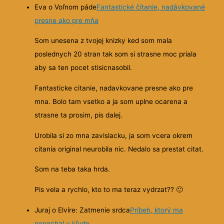
Eva o Voľnom páde
Fantastické čítanie, nadávkované
presne ako pre mňa
Som unesena z tvojej knizky ked som mala
poslednych 20 stran tak som si strasne moc priala
aby sa ten pocet stisicnasobil.
Fantasticke citanie, nadavkovane presne ako pre
mna. Bolo tam vsetko a ja som uplne ocarena a
strasne ta prosim, pis dalej.
Urobila si zo mna zavislacku, ja som vcera okrem
citania original neurobila nic. Nedalo sa prestat citat.
Som na teba taka hrda.
Pis vela a rychlo, kto to ma teraz vydrzat??
🙂
Juraj o Elvíre: Zatmenie srdca
Príbeh, ktorý ma
nenechal v kľude