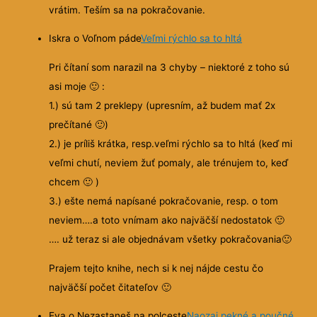
vrátim. Teším sa na pokračovanie.
Iskra o Voľnom páde
Veľmi rýchlo sa to hltá
Pri čítaní som narazil na 3 chyby – niektoré z toho sú
asi moje
🙂
:
1.) sú tam 2 preklepy (upresním, až budem mať 2x
prečítané
🙂
)
2.) je príliš krátka, resp.veľmi rýchlo sa to hltá (keď mi
veľmi chutí, neviem žuť pomaly, ale trénujem to, keď
chcem
🙂
)
3.) ešte nemá napísané pokračovanie, resp. o tom
neviem….a toto vnímam ako najväčší nedostatok
🙂
…. už teraz si ale objednávam všetky pokračovania
🙂
Prajem tejto knihe, nech si k nej nájde cestu čo
najväčší počet čitateľov
🙂
Eva o Nezastaneš na polceste
Naozaj pekné a poučné