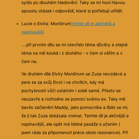
sytilo po dlouhém hladovění. Taky se mi honí hlavou
spoustu otázek i odpovědí, které si potřebuji utřídit.
Lucie o Elvíra: Monštrum
Tenhle díl je akčnější a
napínavější
....při prvním dílu se mi otevřelo téma důvěry a stejné
téma na mě kouká i z druhého - v čem si věřím a v
čem ne.
Ve druhém díle Elvíry Monštrum se Zuza nevzdává a
pere se za svůj život i ve chvílích, kdy má
pochybnosti vůči ostatním i sobě samé. Přesto se
neuzavře a rozhodne se pomoci svému ex. Taky mě
bavilo začlenění Maddy, jako pomocníka a líbilo se mi,
že ji tak Zuza dokázala vnímat. Tenhle díl je akčnější a
napínavější, ale opět má klidné pasáže s učením (
jsem ráda za připomenutí práce okolo rezonance). Při