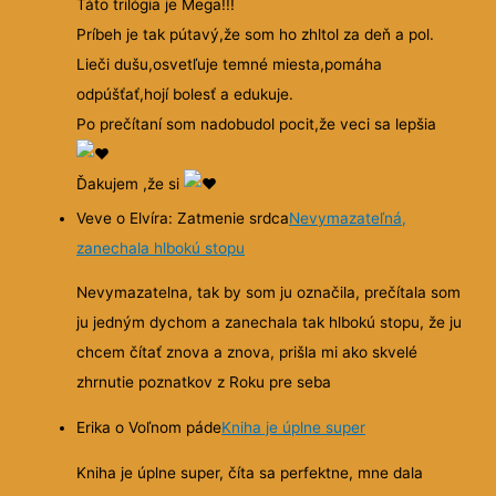
Táto trilógia je Mega!!!
Príbeh je tak pútavý,že som ho zhltol za deň a pol.
Lieči dušu,osvetľuje temné miesta,pomáha
odpúšťať,hojí bolesť a edukuje.
Po prečítaní som nadobudol pocit,že veci sa lepšia
Ďakujem ,že si
Veve o Elvíra: Zatmenie srdca
Nevymazateľná,
zanechala hlbokú stopu
Nevymazatelna, tak by som ju označila, prečítala som
ju jedným dychom a zanechala tak hlbokú stopu, že ju
chcem čítať znova a znova, prišla mi ako skvelé
zhrnutie poznatkov z Roku pre seba
Erika o Voľnom páde
Kniha je úplne super
Kniha je úplne super, číta sa perfektne, mne dala