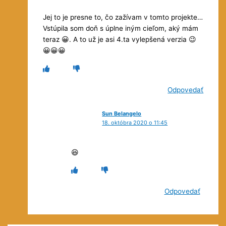
Jej to je presne to, čo zažívam v tomto projekte…
Vstúpila som doň s úplne iným cieľom, aký mám
teraz 😀. A to už je asi 4.ta vylepšená verzia 😉
😀😀😀
Odpovedať
Sun Belangelo
18. októbra 2020 o 11:45
😆
Odpovedať