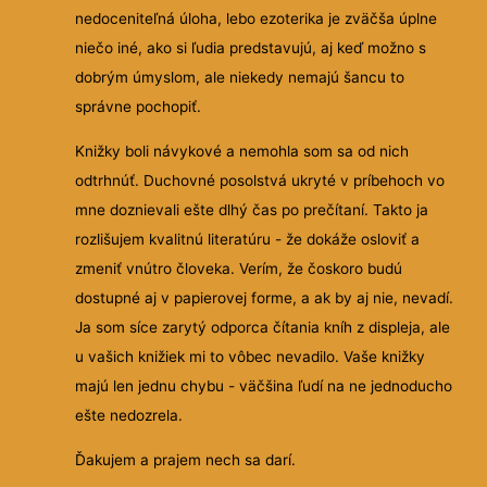
nedoceniteľná úloha, lebo ezoterika je zväčša úplne
niečo iné, ako si ľudia predstavujú, aj keď možno s
dobrým úmyslom, ale niekedy nemajú šancu to
správne pochopiť.
Knižky boli návykové a nemohla som sa od nich
odtrhnúť. Duchovné posolstvá ukryté v príbehoch vo
mne doznievali ešte dlhý čas po prečítaní. Takto ja
rozlišujem kvalitnú literatúru - že dokáže osloviť a
zmeniť vnútro človeka. Verím, že čoskoro budú
dostupné aj v papierovej forme, a ak by aj nie, nevadí.
Ja som síce zarytý odporca čítania kníh z displeja, ale
u vašich knižiek mi to vôbec nevadilo. Vaše knižky
majú len jednu chybu - väčšina ľudí na ne jednoducho
ešte nedozrela.
Ďakujem a prajem nech sa darí.