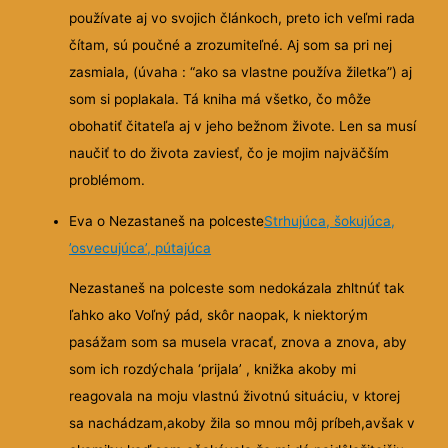
používate aj vo svojich článkoch, preto ich veľmi rada
čítam, sú poučné a zrozumiteľné. Aj som sa pri nej
zasmiala, (úvaha : “ako sa vlastne používa žiletka”) aj
som si poplakala. Tá kniha má všetko, čo môže
obohatiť čitateľa aj v jeho bežnom živote. Len sa musí
naučiť to do života zaviesť, čo je mojim najväčším
problémom.
Eva o Nezastaneš na polceste
Strhujúca, šokujúca,
’osvecujúca’, pútajúca
Nezastaneš na polceste som nedokázala zhltnúť tak
ľahko ako Voľný pád, skôr naopak, k niektorým
pasážam som sa musela vracať, znova a znova, aby
som ich rozdýchala ‘prijala’ , knižka
akoby mi
reagovala na moju vlastnú životnú situáciu, v ktorej
sa nachádzam,akoby žila so mnou môj príbeh,avšak v