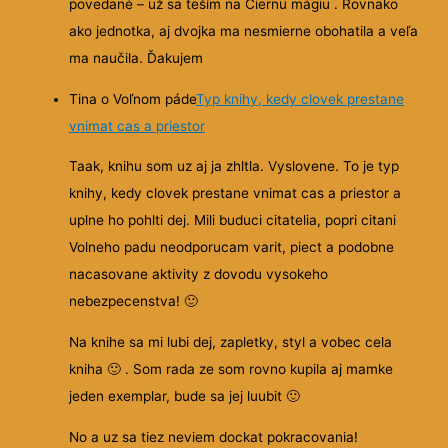
povedané – už sa teším na Čiernu mágiu . Rovnako
ako jednotka, aj dvojka ma nesmierne obohatila a veľa
ma naučila. Ďakujem
Tina o Voľnom páde
Typ knihy, kedy clovek prestane
vnimat cas a priestor
Taak, knihu som uz aj ja zhltla. Vyslovene. To je typ
knihy, kedy clovek prestane vnimat cas a priestor a
uplne ho pohlti dej. Mili buduci citatelia, popri citani
Volneho padu neodporucam varit, piect a podobne
nacasovane aktivity z dovodu vysokeho
nebezpecenstva!
🙂
Na knihe sa mi lubi dej, zapletky, styl a vobec cela
kniha
🙂
. Som rada ze som rovno kupila aj mamke
jeden exemplar, bude sa jej luubit
🙂
No a uz sa tiez neviem dockat pokracovania!