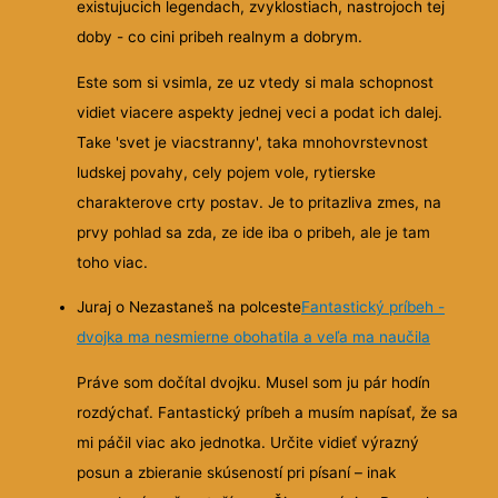
existujucich legendach, zvyklostiach, nastrojoch tej
doby - co cini pribeh realnym a dobrym.
Este som si vsimla, ze uz vtedy si mala schopnost
vidiet viacere aspekty jednej veci a podat ich dalej.
Take 'svet je viacstranny', taka mnohovrstevnost
ludskej povahy, cely pojem vole, rytierske
charakterove crty postav. Je to pritazliva zmes, na
prvy pohlad sa zda, ze ide iba o pribeh, ale je tam
toho viac.
Juraj o Nezastaneš na polceste
Fantastický príbeh -
dvojka ma nesmierne obohatila a veľa ma naučila
Práve som dočítal dvojku. Musel som ju pár hodín
rozdýchať. Fantastický príbeh a musím napísať, že sa
mi páčil viac ako jednotka. Určite vidieť výrazný
posun a zbieranie skúseností pri písaní – inak