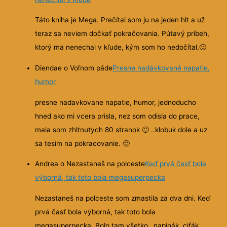
Táto kniha je Mega. Prečítal som ju na jeden hlt a už
teraz sa neviem dočkať pokračovania. Pútavý príbeh,
ktorý ma nenechal v kľude, kým som ho nedočítal.
🙂
Diendae o Voľnom páde
Presne nadávkované napatie,
humor
presne nadavkovane napatie, humor, jednoducho
hned ako mi vcera prisla, nez som odisla do prace,
mala som zhltnutych 80 stranok
🙂
..klobuk dole a uz
sa tesim na pokracovanie.
🙂
Andrea o Nezastaneš na polceste
Keď prvá časť bola
výborná, tak toto bola megasuperpecka
Nezastaneš na polceste som zmastila za dva dni. Keď
prvá časť bola výborná, tak toto bola
megasuperpecka. Bolo tam všetko…napinák, ciťák,