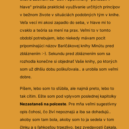
hlave" prináša praktické využívanie určitých princípov
v bežnom živote v situáciách podobných tým v knihe.
Veľa vecí mi akosi zapadlo do seba, v hlave mi to
cvaklo a teória sa mení na prax. Veľmi to v tomto
období potrebujem, lebo niekedy mávam pocit
pripomínajúci názov Baričákovej knihy Minútu pred
zbláznením :-). Sekundu pred zbláznením som sa
rozhodla konečne si objednať Vaše knihy, po ktorých
som už dlhšiu dobu poškuľovala.. a urobila som veľmi
dobre.
Píšem, lebo som to sľúbila, ale najmä preto, lebo to
tak cítim. Ešte som pod vplyvom poslednej kapitolky
Nezastaneš na polceste
. Pre mňa veľmi sugestívny
opis čohosi, čo živí nepoznajú a iba sa dohadujú..
akoby som tam bola, akoby som to ja sedela v tom
člnku a s ľahkosťou trpezlivo, bez zvedavosti čakala,