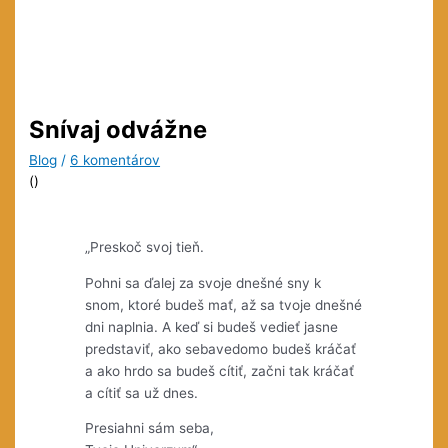
Snívaj odvážne
Blog
/
6 komentárov
(
)
„Preskoč svoj tieň.
Pohni sa ďalej za svoje dnešné sny k
snom, ktoré budeš mať, až sa tvoje dnešné
dni naplnia. A keď si budeš vedieť jasne
predstaviť, ako sebavedomo budeš kráčať
a ako hrdo sa budeš cítiť, začni tak kráčať
a cítiť sa už dnes.
Presiahni sám seba,