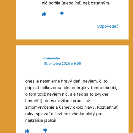
nič horšie (alebo
iné
) než ostatným.
Odpovedať
mamaryba
15. októbra 2020 o 9:05
dnes je nesmierne hravý deň, neviem, či to
pripísať celkovému toku energie v tomto období,
o tom totiž neviem nič, ale tak sa to zvykne
hovoriť :), dnes mi žilami prúdi…až
zimomvrvčenie a úsmev okolo hlavy. Roztiahnuť
ruky, spievať a liezť cez všetky ploty pre
najkrajšie jablká!