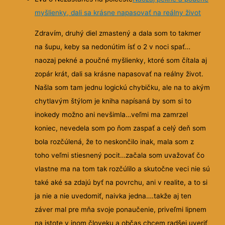
myšlienky, dali sa krásne napasovať na reálny život
Zdravím, druhý diel zmastený a dala som to takmer
na šupu, keby sa nedonútim ísť o 2 v noci spať…
naozaj pekné a poučné myšlienky, ktoré som čítala aj
zopár krát, dali sa krásne
napasovať na reálny život.
Našla som tam jednu logickú chybičku, ale na to akým
chytlavým štýlom je kniha napísaná by som si to
inokedy možno ani nevšimla…veľmi ma zamrzel
koniec, nevedela som po ňom zaspať a celý deň som
bola rozčúlená, že to neskončilo inak, mala som z
toho veľmi stiesnený pocit…začala som uvažovať čo
vlastne ma na tom tak rozčúlilo a skutočne veci nie sú
také aké sa zdajú byť na povrchu, ani v realite, a to si
ja nie a nie uvedomiť, naivka jedna….takže aj ten
záver mal pre mňa svoje ponaučenie, priveľmi lipnem
na istote v inom človeku a občas chcem radšej uveriť