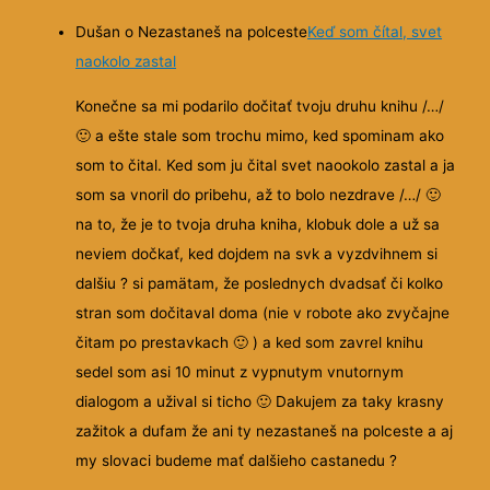
Dušan o Nezastaneš na polceste
Keď som čítal, svet
naokolo zastal
Konečne sa mi podarilo dočitať tvoju druhu knihu /…/
🙂
a ešte stale som trochu mimo, ked spominam ako
som to čital. Ked som ju čital svet naookolo zastal a ja
som sa vnoril do pribehu, až to bolo nezdrave /…/
🙂
na to, že je to
tvoja druha kniha, klobuk dole a už sa
neviem dočkať, ked dojdem na svk a vyzdvihnem si
dalšiu ? si pamätam, že poslednych dvadsať či kolko
stran som dočitaval doma (nie v robote ako zvyčajne
čitam po prestavkach
🙂
) a ked som zavrel knihu
sedel som asi 10 minut z vypnutym vnutornym
dialogom a užival si ticho
🙂
Dakujem za taky krasny
zažitok a dufam že ani ty nezastaneš na polceste a aj
my slovaci budeme mať dalšieho castanedu ?