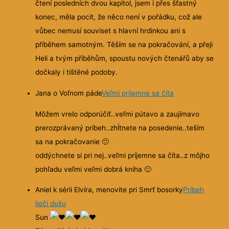
čtení posledních dvou kapitol, jsem i přes šťastný
konec, měla pocit, že něco není v pořádku, což ale
vůbec nemusí souviset s hlavní hrdinkou ani s
příběhem samotným. Těším se na pokračování, a přeji
Heli a tvým příběhům, spoustu nových čtenářů aby se
dočkaly i tištěné podoby.
Jana o Voľnom páde
Veľmi príjemne sa číta
Môžem vrelo odporúčiť..veľmi pútavo a zaujímavo
prerozprávaný príbeh..zhĺtnete na posedenie..teším
sa na pokračovanie
🙂
oddýchnete si pri nej..veľmi príjemne sa číta..z môjho
pohľadu veľmi veľmi dobrá kniha
🙂
Aniel k sérii Elvíra, menovite pri Smrť bosorky
Príbeh
lieči dušu
Sun