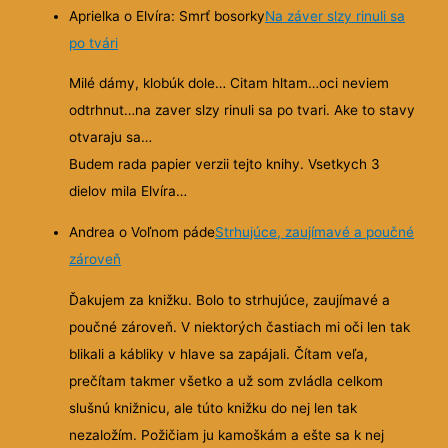
Aprielka o Elvíra: Smrť bosorky
Na záver slzy rinuli sa
po tvári
Milé dámy, klobúk dole… Citam hltam…oci neviem
odtrhnut…na zaver slzy rinuli sa po tvari. Ake to stavy
otvaraju sa…
Budem rada papier verzii tejto knihy. Vsetkych 3
dielov mila Elvíra…
Andrea o Voľnom páde
Strhujúce, zaujímavé a poučné
zároveň
Ďakujem za knižku. Bolo to strhujúce, zaujímavé a
poučné zároveň. V niektorých častiach mi oči len tak
blikali a kábliky v hlave sa zapájali. Čítam veľa,
prečítam takmer všetko a už som zvládla celkom
slušnú knižnicu, ale túto knižku do nej len tak
nezaložím. Požičiam ju kamoškám a ešte sa k nej