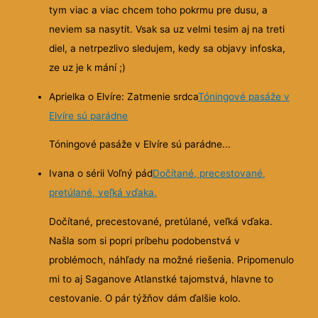
tym viac a viac chcem toho pokrmu pre dusu, a
neviem sa nasytit. Vsak sa uz velmi tesim aj na treti
diel, a netrpezlivo sledujem, kedy sa objavy infoska,
ze uz je k mání ;)
Aprielka o Elvíre: Zatmenie srdca
Tóningové pasáže v
Elvíre sú parádne
Tóningové pasáže v Elvíre sú parádne...
Ivana o sérii Voľný pád
Dočítané, precestované,
pretúlané, veľká vďaka.
Dočítané, precestované, pretúlané, veľká vďaka.
Našla som si popri príbehu podobenstvá v
problémoch, náhľady na možné riešenia. Pripomenulo
mi to aj Saganove Atlanstké tajomstvá, hlavne to
cestovanie. O pár týžňov dám ďalšie kolo.