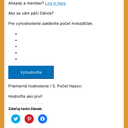
Already a member?
Log in here
Ako sa vám páči článok?
Pre vyhodnotenie zakliknite počet hviezdičiek.
Vyhodnoťte
Priemerné hodnotenie
/ 5. Počet hlasov:
Hodnoťte ako prví!
Zdieľaj tento článok:
Kliknite
Kliknite
Kliknite
pre
pre
pre
zdieľanie
zdieľanie
zdieľanie