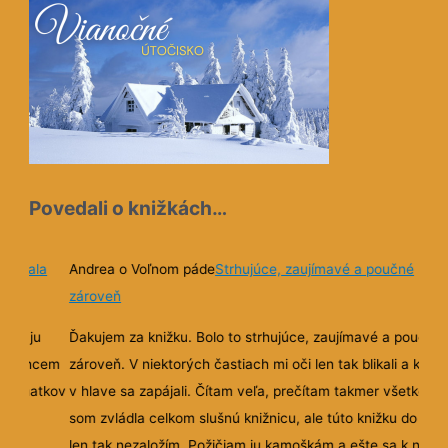
Povedali o knižkách…
nechala
Andrea o Voľnom páde
Strhujúce, zaujímavé a poučné
zároveň
 som ju
Ďakujem za knižku. Bolo to strhujúce, zaujímavé a poučné
 ju chcem
zároveň. V niektorých častiach mi oči len tak blikali a kábli
e poznatkov
v hlave sa zapájali. Čítam veľa, prečítam takmer všetko a 
som zvládla celkom slušnú knižnicu, ale túto knižku do nej
len tak nezaložím. Požičiam ju kamoškám a ešte sa k nej