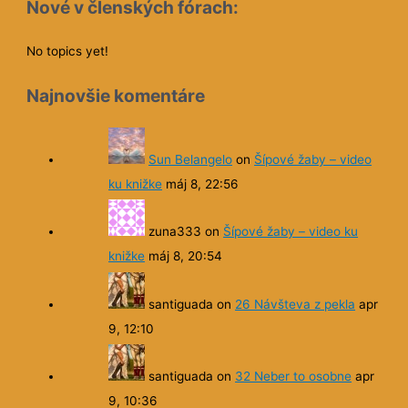
Nové v členských fórach:
No topics yet!
Najnovšie komentáre
Sun Belangelo
on
Šípové žaby – video
ku knižke
máj 8, 22:56
zuna333
on
Šípové žaby – video ku
knižke
máj 8, 20:54
santiguada
on
26 Návšteva z pekla
apr
9, 12:10
santiguada
on
32 Neber to osobne
apr
9, 10:36