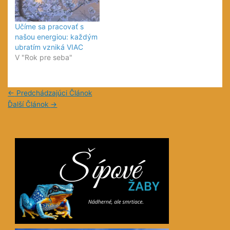
Učíme sa pracovať s
našou energiou: každým
ubratím vzniká VIAC
V "Rok pre seba"
←
Predchádzajúci Článok
Ďalší Článok
→