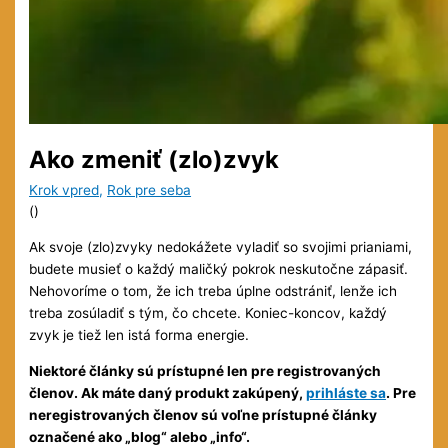
Ako zmeniť (zlo)zvyk
Krok vpred
,
Rok pre seba
(
)
Ak svoje (zlo)zvyky nedokážete vyladiť so svojimi prianiami,
budete musieť o každý maličký pokrok neskutočne zápasiť.
Nehovoríme o tom, že ich treba úplne odstrániť, lenže ich
treba zosúladiť s tým, čo chcete. Koniec-koncov, každý
zvyk je tiež len istá forma energie.
Niektoré články sú prístupné len pre registrovaných
členov. Ak máte daný produkt zakúpený,
prihláste sa
. Pre
neregistrovaných členov sú voľne prístupné články
označené ako „blog“ alebo „info“.