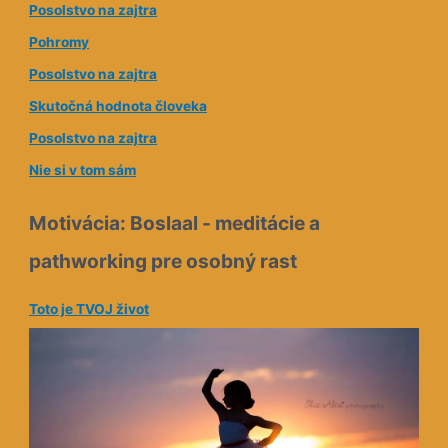
Posolstvo na zajtra
d
Pohromy
r
e
Posolstvo na zajtra
s
Skutočná hodnota človeka
a
Posolstvo na zajtra
Nie si v tom sám
Motivácia: Boslaal - meditácie a
pathworking pre osobný rast
Toto je TVOJ život