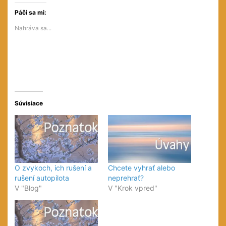
na
na
na
službe
službe
Facebooku(Otvorí
Twitter(Otvorí
Pinterest(Otvorí
sa
Páči sa mi:
sa
sa
v
v
v
novom
Nahráva sa...
novom
novom
okne)
okne)
okne)
Súvisiace
O zvykoch, ich rušení a
Chcete vyhrať alebo
rušení autopilota
neprehrať?
V "Blog"
V "Krok vpred"