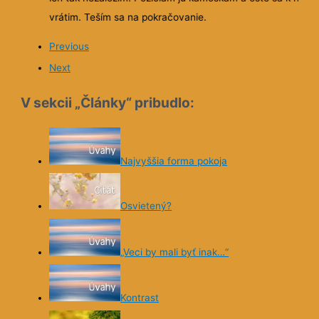
vrátim. Teším sa na pokračovanie.
Previous
Next
V sekcii „Články“ pribudlo:
Najvyššia forma pokoja
Osvietený?
„Veci by mali byť inak…“
Kontrast