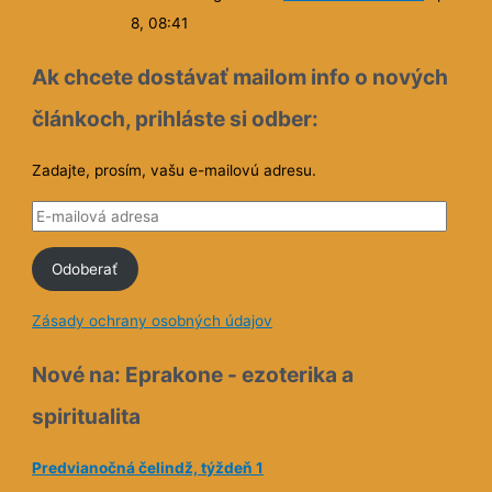
8, 08:41
Ak chcete dostávať mailom info o nových
článkoch, prihláste si odber:
Zadajte, prosím, vašu e-mailovú adresu.
E
-
Odoberať
m
a
Zásady ochrany osobných údajov
i
l
Nové na: Eprakone - ezoterika a
o
spiritualita
v
á
Predvianočná čelindž, týždeň 1
a